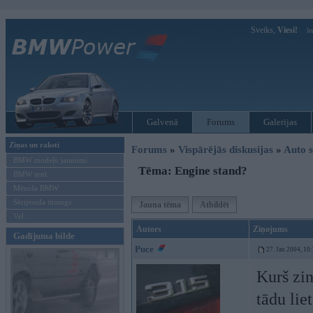
Sveiks,
Viesi!
Ie
Galvenā
Forums
Galerijas
Ziņas un raksti
Forums
»
Vispārējās diskusijas
»
Auto s
BMW modeļu jaunumi
Tēma: Engine stand?
BMW testi
Mēneša BMW
Sērijveida tūnings
Jauna tēma
Atbildēt
Vel...
Autors
Ziņojums
Gadījuma bilde
Puce
27. Jan 2004, 10
Kurš zin
tādu lie