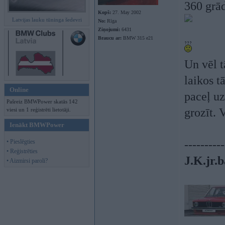
360 grā
Kopš:
27. May 2002
Latvijas lauku tūninga šedevri
No:
Rīga
Ziņojumi:
6431
Braucu ar:
BMW 315 e21
Un vēl t
laikos t
Online
paceļ uz
Pašreiz BMWPower skatās 142
grozīt. 
viesi un 1 reģistrēti lietotāji.
Ienākt BMWPower
• Pieslēgties
----------
• Reģistrēties
J.K.jr.b
• Aizmirsi paroli?