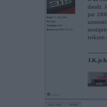
daudz. J
par 100
Kopš:
27. May 2002
uzmentin
No:
Rīga
Ziņojumi:
6431
nostipri
Braucu ar:
BMW 315 e21
teiksim 
----------
J.K.jr.b
Offline
Jauna tēma
Atbildēt