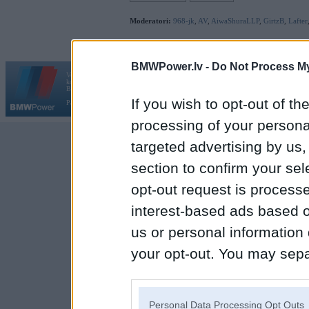
Moderatori:
968-jk
,
AV
,
AiwaShuraLLP
,
GirtzB
,
Lafter
BMWPower.lv -
Do Not Process My
Vortāls BMWPower.lv darbojas
kopš 2002. gada 14. maija. Tas nav auto klubs un nav saistīts ar
Galvena
|
Fo
BMW AG.
If you wish to opt-out of the
Par BMWPower
|
Kontakti
|
Reklāma
processing of your personal
targeted advertising by us
section to confirm your sel
opt-out request is proces
interest-based ads based o
us or personal information d
your opt-out. You may separ
disclosure of your personal
IAB’s list of downstream pa
Personal Data Processing Opt Outs