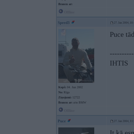
Braucu ar:
Offline
Speed3
27. Jan 2004, 10
Puce tād
----------
IHTIS
Kopš:
04. Jun 2002
No:
Rīga
Ziņojumi:
12722
Braucu ar:
a/m BMW
Offline
Puce
27. Jan 2004, 11
It kā es