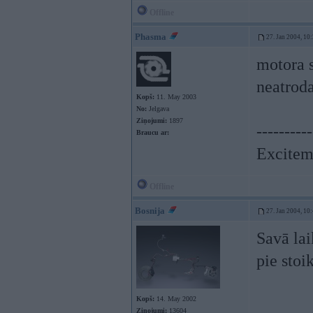
Offline
Phasma
27. Jan 2004, 10
motora s
neatrod
Kopš:
11. May 2003
No:
Jelgava
Ziņojumi:
1897
----------
Braucu ar:
Exciteme
Offline
Bosnija
27. Jan 2004, 10
Savā lai
pie sto
Kopš:
14. May 2002
Ziņojumi:
13604