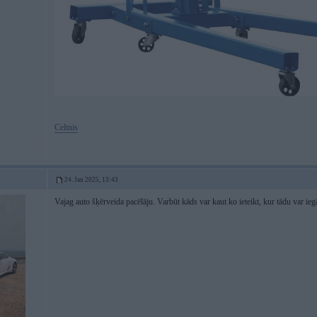
Celtnis
24. Jan 2025, 13:43
Vajag auto šķērveida pacēlāju. Varbūt kāds var kaut ko ieteikt, kur tādu var ieg