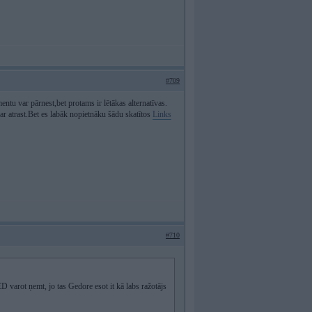
#709
tu var pārnest,bet protams ir lētākas alternatīvas.
ar atrast.Bet es labāk nopietnāku šādu skatītos
Links
#710
arot ņemt, jo tas Gedore esot it kā labs ražotājs