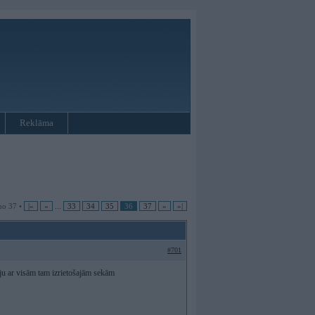
Reklāma
no 37 •
|«
«
...
33
34
35
36
37
»
»|
#701
lāju ar visām tam izrietošajām sekām