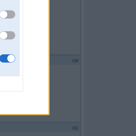
#706
#707