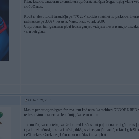
Klau, iesakiet amatierim akumulatora sprūdrata atslēgu? Šogad vajag vienu vecu
skrūvēšanas.
Kopā ar sievu Lidlā ieraudzīju pa 77€ 20V corldess ratchet no parkside, intern
milwaukee pa 300€+ nesaista. Varētu kaut ko līdz 200€
Un protams, tam garumam jābūt tādam gan jau vidējam, nevis īsam, jo visčakarīgāk
vai ir ļoti grūti.
04. Jan 2026, 21:51
Man te par muciņatslēgām forumā kaut kad teica, ka stokkerī GEDORE RED varot
red esot viņu amatieru atslēgu līnija, kas esot ok utt
Tad nu lūk, varu pateikt, ka Gedore red ir sūds, pat poļu noname tirgū pirkts j
tagad reizi mēnesī, kaste arī mēsls, tirkšķis viens jau jūk laukā, rokturi griežās
trešās reizes. Otreiz negribētu neko no tādas firmas pirkt