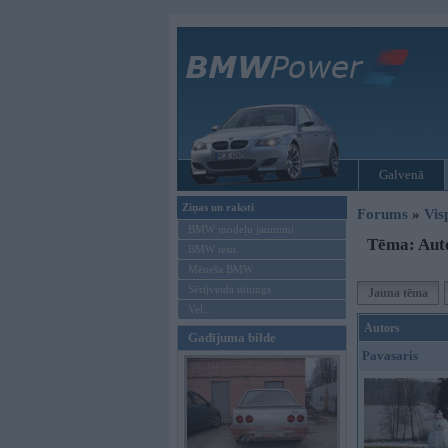
Galvenā
Ziņas un raksti
Forums
»
Vis
BMW modeļu jaunumi
Tēma: Auto
BMW testi
Mēneša BMW
Sērijveida tūnings
Jauna tēma
Vel...
Autors
Gadījuma bilde
Pavasaris