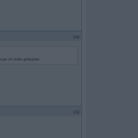
#702
an jau vēl visāds aprīkojums
#703