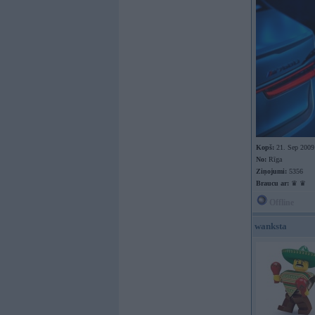
Kopš:
21. Sep 2009
No:
Rīga
Ziņojumi:
5356
Braucu ar:
♛ ♛
Offline
wanksta