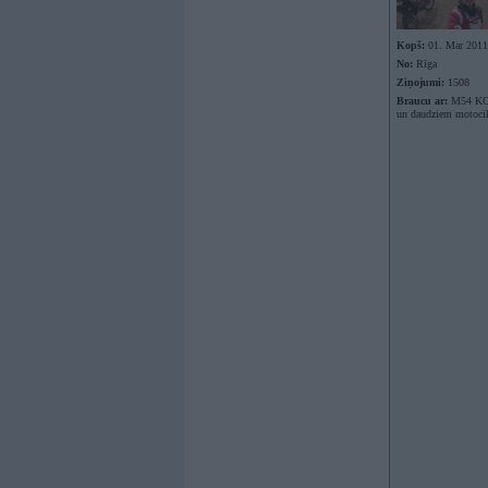
Kopš:
01. Mar 2011
No:
Rīga
Ziņojumi:
1508
Braucu ar:
M54 K
un daudziem motoci