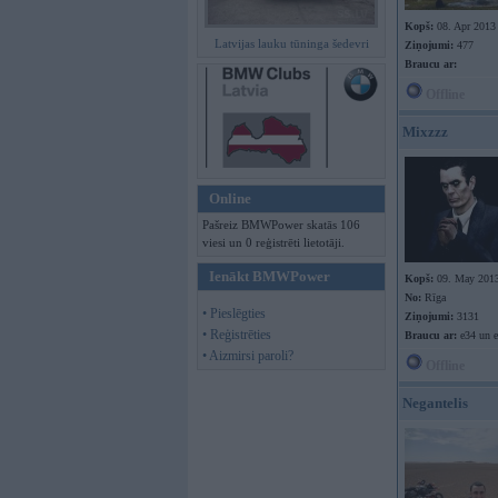
Kopš:
08. Apr 2013
Latvijas lauku tūninga šedevri
Ziņojumi:
477
Braucu ar:
Offline
Mixzzz
Online
Pašreiz BMWPower skatās 106
viesi un 0 reģistrēti lietotāji.
Ienākt BMWPower
Kopš:
09. May 201
No:
Rīga
• Pieslēgties
Ziņojumi:
3131
• Reģistrēties
Braucu ar:
e34 un e
• Aizmirsi paroli?
Offline
Negantelis