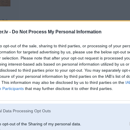
/ Pack
.lv -
Do Not Process My Personal Information
04. May 2025, 22:39
to opt-out of the sale, sharing to third parties, or processing of your per
Varbūt kādam krāj putekļus un stāv bez pielietojuma “measuring bridge”. un gri
formation for targeted advertising by us, please use the below opt-out s
Kolbenschmidt?
r selection. Please note that after your opt-out request is processed y
eing interest-based ads based on personal information utilized by us or
disclosed to third parties prior to your opt-out. You may separately opt-
losure of your personal information by third parties on the IAB’s list of
. This information may also be disclosed by us to third parties on the
IA
Participants
that may further disclose it to other third parties.
l Data Processing Opt Outs
o opt-out of the Sharing of my personal data.