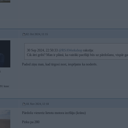
02. Oct 2024, 11:15
30 Sep 2024, 22:50:33
@RSAWorkshop
rakstīja:
Cik ātri gribi? Man ir plānā, ka vairāki pacēlāji būs uz pārdošanu, vispār g
Padod ziņu man, kad tirgosi nost, iespējams ka noderēs.
3
91 kuuc
18. Nov 2024, 12:18
Pārdošu vienreiz lietotu motora izcēlāju (krānu)
Pirku pa 280