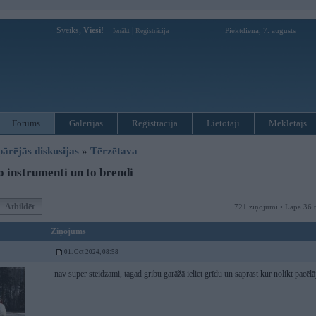
Sveiks,
Viesi!
|
Piektdiena, 7. augusts
Ienākt
Reģistrācija
Forums
Galerijas
Reģistrācija
Lietotāji
Meklētājs
pārējās diskusijas
»
Tērzētava
 instrumenti un to brendi
Atbildēt
721 ziņojumi • Lapa 36 
Ziņojums
01. Oct 2024, 08:58
nav super steidzami, tagad gribu garāžā ieliet grīdu un saprast kur nolikt pacē