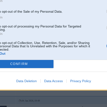
In
o opt-out of the Sale of my Personal Data.
In
to opt-out of processing my Personal Data for Targeted
[ Šo ziņu laboja blokks, 04 May 2025, 22:40:28 ]
ing.
In
o opt-out of Collection, Use, Retention, Sale, and/or Sharing
ersonal Data that Is Unrelated with the Purposes for which it
05. May 2025, 10:56
lected.
Out
Ic
CONFIRM
Data Deletion
Data Access
Privacy Policy
04. Jan 2026, 19:49