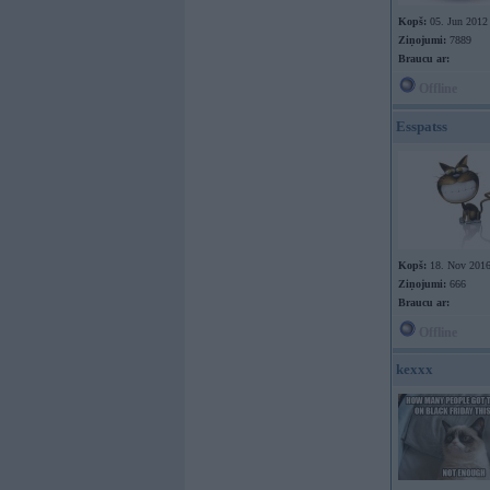
Kopš:
05. Jun 2012
Ziņojumi:
7889
Braucu ar:
Offline
Esspatss
Kopš:
18. Nov 201
Ziņojumi:
666
Braucu ar:
Offline
kexxx