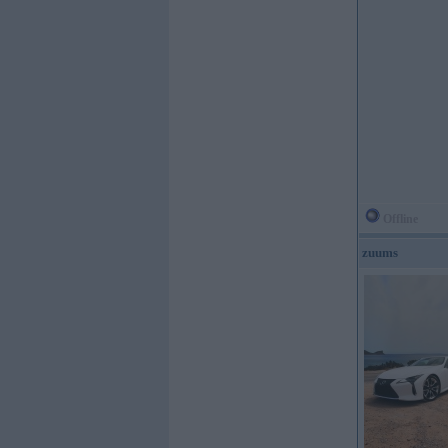
Offline
zuums