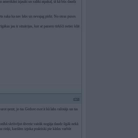
 amerikāni izjaukt un salikt atpakaļ, tā kā būs daudz
ets saka ka nav labs un nevajag pirkt. No otras puses
as jau ir situācijas, kur ar parasto tirkšči netiec klāt
#708
 ņemt, jo tas Gedore esot it kā labs ražotājs un tas
aunībā skrūvējot divreiz vairāk nogāja daudz ilgāk nekā
 uz rinķi, kardāns izjuka praktiski pie kādas varbūt