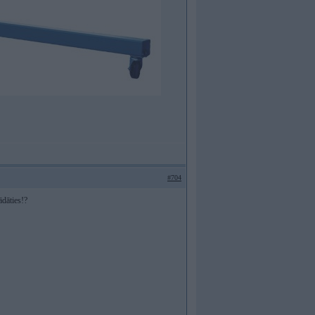
#704
ādāties!?