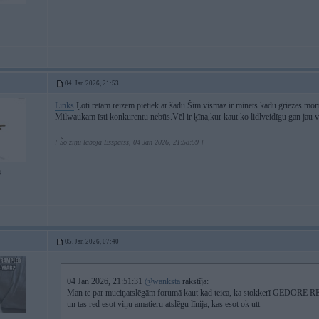
04. Jan 2026, 21:53
Links
Ļoti retām reizēm pietiek ar šādu.Šim vismaz ir minēts kādu griezes momen
Milwaukam īsti konkurentu nebūs.Vēl ir ķīna,kur kaut ko lidlveidīgu gan jau v
[ Šo ziņu laboja Esspatss, 04 Jan 2026, 21:58:59 ]
6
05. Jan 2026, 07:40
04 Jan 2026, 21:51:31
@wanksta
rakstīja:
Man te par muciņatslēgām forumā kaut kad teica, ka stokkerī GEDORE RED v
un tas red esot viņu amatieru atslēgu līnija, kas esot ok utt