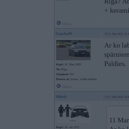
Riga? Ab
+ kerami
Offline
GunchaM
11. Mar 2026, 15:
Ar ko la
spārniem
Paldies.
Kopš:
18. May 2009
No:
Rīga
Ziņojumi:
501
Braucu ar:
licenzi, visādu tehniku
Offline
Mikels
11. Mar 2026, 16:
11 Mar
Kopš:
28. Jan 2011