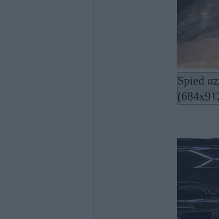
Spied uz
(684x91