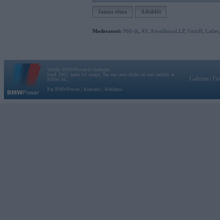
Jauna tēma
Atbildēt
Moderatori:
968-jk
,
AV
,
AiwaShuraLLP
,
GirtzB
,
Lafter
Vortāls BMWPower.lv darbojas
kopš 2002. gada 14. maija. Tas nav auto klubs un nav saistīts ar
Galvena
|
Fo
BMW AG.
Par BMWPower
|
Kontakti
|
Reklāma