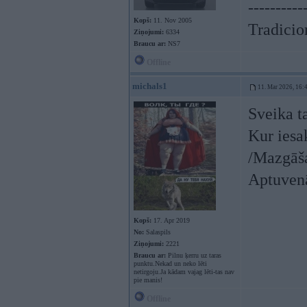
----------
Kopš:
11. Nov 2005
Tradicion
Ziņojumi:
6334
Braucu ar:
NS7
Offline
michals1
11. Mar 2026, 16:
Sveika t
Kur iesa
/Mazgāša
Aptuven
Kopš:
17. Apr 2019
No:
Salaspils
Ziņojumi:
2221
Braucu ar:
Pilnu ķerru uz taras
punktu.Nekad un neko lēti
netirgoju.Ja kādam vajag lēti-tas nav
pie manis!
Offline