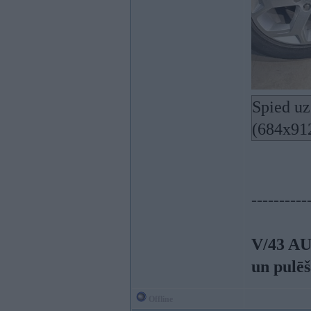
Spied uz
(684x91
----------
V/43 AU
un pulēš
Offline