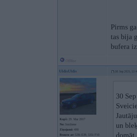
Pirms ga
tas bija
bufera i
Offline
UldisUldis
30. Sep 2025, 13:
30 Sep
Sveici
Jautāju
Kopš:
29. Mar 2017
un ble
No:
Smiltene
Ziņojumi:
490
domāt, 
Braucu ar:
528i E39, 535i F10