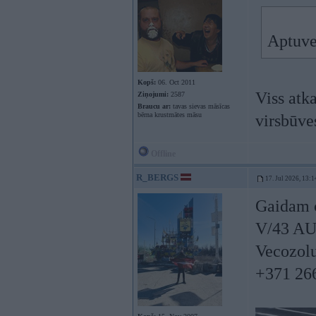
Aptuve
Kopš:
06. Oct 2011
Viss atk
Ziņojumi:
2587
Braucu ar:
tavas sievas māsīcas
bērna krustmātes māsu
virsbūves
Offline
R_BERGS
17. Jul 2026, 13:1
Gaidam 
V/43 A
Vecozol
+371 26