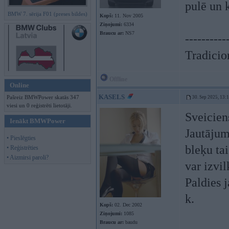
pulē un 
BMW 7. sērija F01 (preses bildes)
Kopš:
11. Nov 2005
Ziņojumi:
6334
Braucu ar:
NS7
----------
Tradicion
Offline
Online
KASELS
Pašreiz BMWPower skatās 347
30. Sep 2025, 13:
viesi un 0 reģistrēti lietotāji.
Sveicien
Ienākt BMWPower
Jautājums
• Pieslēgties
bleķu ta
• Reģistrēties
• Aizmirsi paroli?
var izvi
Paldies j
k.
Kopš:
02. Dec 2002
Ziņojumi:
1085
Braucu ar:
baudu