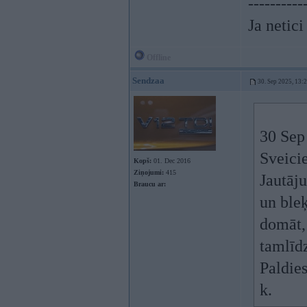
----------
Ja netic
Offline
Sendzaa
30. Sep 2025, 13:
30 Sep
Sveici
Kopš:
01. Dec 2016
Ziņojumi:
415
Jautāju
Braucu ar:
un ble
domāt, 
tamlīd
Paldies
k.