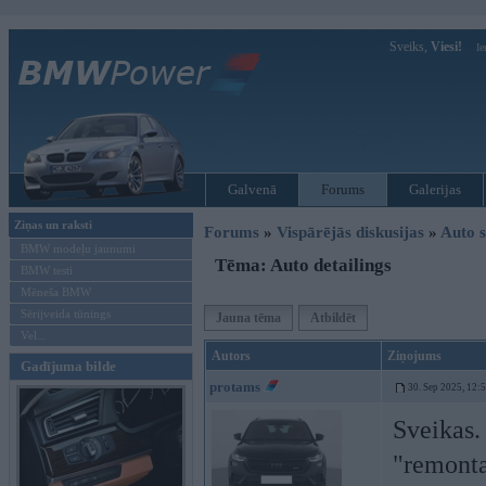
Sveiks,
Viesi!
Ie
Galvenā
Forums
Galerijas
Ziņas un raksti
Forums
»
Vispārējās diskusijas
»
Auto s
BMW modeļu jaunumi
Tēma: Auto detailings
BMW testi
Mēneša BMW
Sērijveida tūnings
Jauna tēma
Atbildēt
Vel...
Autors
Ziņojums
Gadījuma bilde
protams
30. Sep 2025, 12:
Sveikas.
"remont