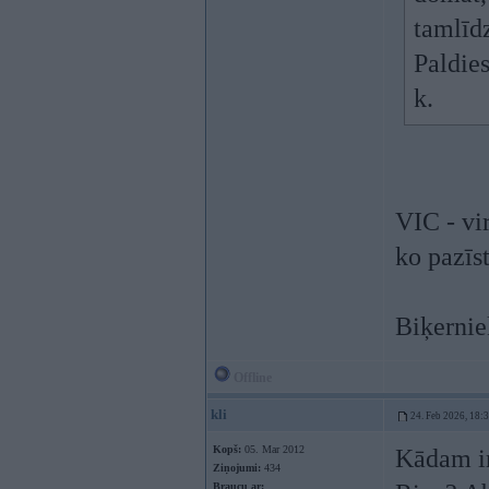
tamlīd
Paldies
k.
VIC - vi
ko pazīst
Biķernie
Offline
kli
24. Feb 2026, 18:
Kopš:
05. Mar 2012
Kādam ir
Ziņojumi:
434
Braucu ar: