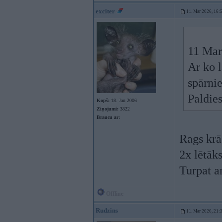
exciter
11. Mar 2026, 16:
11 Mar
Ar ko l
spārnie
Paldies
Kopš:
18. Jan 2006
Ziņojumi:
3822
Braucu ar:
Rags krā
2x lētāks
Turpat a
Offline
Rudzins
11. Mar 2026, 21: