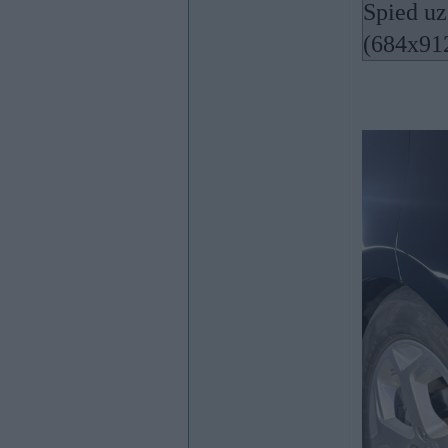
Spied uz
(684x91