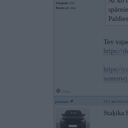
Ar ko l
Ziņojumi:
5532
spārnie
Braucu ar:
cieņu
Paldies
Tev vaja
https://d
https://c
nonemej
Offline
protams
11. Mar 2026, 16:
Staķika 