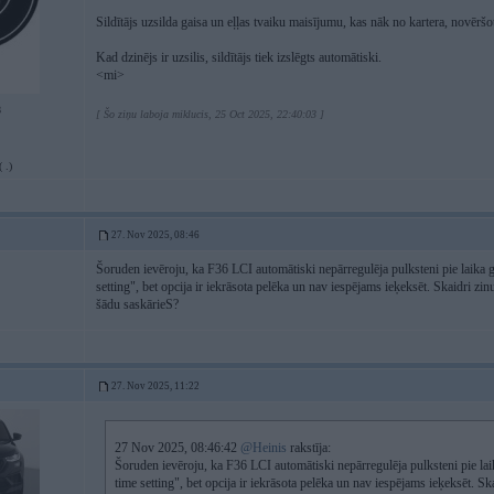
Sildītājs uzsilda gaisa un eļļas tvaiku maisījumu, kas nāk no kartera, novērš
Kad dzinējs ir uzsilis, sildītājs tiek izslēgts automātiski.
<mi>
8
[ Šo ziņu laboja miklucis, 25 Oct 2025, 22:40:03 ]
 .)
27. Nov 2025, 08:46
Šoruden ievēroju, ka F36 LCI automātiski nepārregulēja pulksteni pie laika 
setting", bet opcija ir iekrāsota pelēka un nav iespējams ieķeksēt. Skaidri zinu
šādu saskārieS?
27. Nov 2025, 11:22
27 Nov 2025, 08:46:42
@Heinis
rakstīja:
Šoruden ievēroju, ka F36 LCI automātiski nepārregulēja pulksteni pie la
time setting", bet opcija ir iekrāsota pelēka un nav iespējams ieķeksēt. Ska