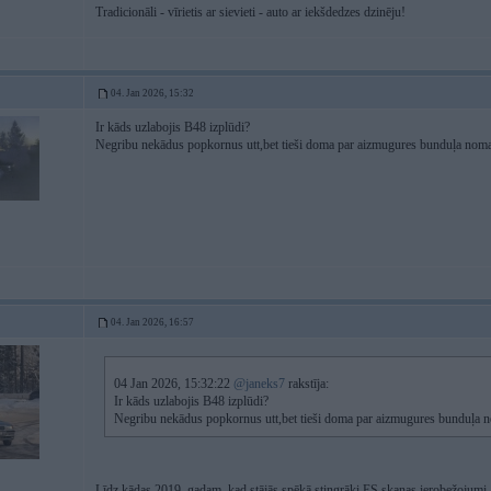
Tradicionāli - vīrietis ar sievieti - auto ar iekšdedzes dzinēju!
04. Jan 2026, 15:32
Ir kāds uzlabojis B48 izplūdi?
Negribu nekādus popkornus utt,bet tieši doma par aizmugures bunduļa nomaiņ
04. Jan 2026, 16:57
04 Jan 2026, 15:32:22
@janeks7
rakstīja:
Ir kāds uzlabojis B48 izplūdi?
Negribu nekādus popkornus utt,bet tieši doma par aizmugures bunduļa no
Līdz kādas 2019. gadam, kad stājās spēkā stingrāki ES skaņas ierobežojumi