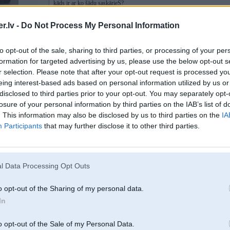
kāds ir ar ko šādu saskārieS?
5
.lv -
Do Not Process My Personal Information
Atķeksē blakus tad atpakaļ pie Automatic
-----------------
to opt-out of the sale, sharing to third parties, or processing of your per
Tradicionāli - vīrietis ar sievieti - auto ar iekšdedzes dzinēju!
formation for targeted advertising by us, please use the below opt-out s
r selection. Please note that after your opt-out request is processed y
eing interest-based ads based on personal information utilized by us or
27. Nov 2025, 15:24
disclosed to third parties prior to your opt-out. You may separately opt-
losure of your personal information by third parties on the IAB’s list of
. This information may also be disclosed by us to third parties on the
IA
27 Nov 2025, 11:22:54
@protams
rakstīja:
Participants
that may further disclose it to other third parties.
27 Nov 2025, 08:46:42
@Heinis
rakstīja:
Šoruden ievēroju, ka F36 LCI automātiski nepārregulēja pulksteni pie
"Automatic time setting", bet opcija ir iekrāsota pelēka un nav iespēja
l Data Processing Opt Outs
regulēja pats. Vai kāds ir ar ko šādu saskārieS?
o opt-out of the Sharing of my personal data.
Atķeksē blakus tad atpakaļ pie Automatic
In
o opt-out of the Sale of my Personal Data.
Kā jau rakstīju, nav iespējams neko ieķeksēt vai atķeksēt