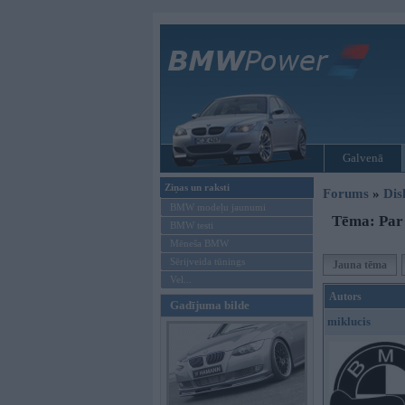
Galvenā
Ziņas un raksti
Forums
»
Dis
BMW modeļu jaunumi
Tēma: Par 
BMW testi
Mēneša BMW
Sērijveida tūnings
Jauna tēma
Vel...
Autors
Gadījuma bilde
miklucis