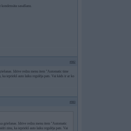
ot kondensāta sasalšanu.
#982
griešanas. Idrive redzu menu item "Automatic time
, ka iepriekš auto laiku regulēja pats. Vai kāds ir ar ko
#983
ika griešanas. Idrive redzu menu item "Automatic
idri zinu, ka iepriekš auto laiku regulēja pats. Vai