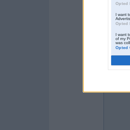
Opted 
Offline
I want 
protams
Advertis
Opted 
I want t
of my P
was col
Opted 
Kopš:
11. Nov 200
Ziņojumi:
6334
Braucu ar:
NS7