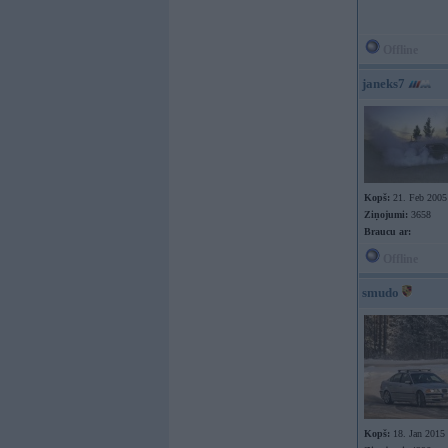
Offline
janeks7
Kopš:
21. Feb 2005
Ziņojumi:
3658
Braucu ar:
Offline
smudo
Kopš:
18. Jan 2015