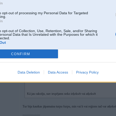
In
to opt-out of processing my Personal Data for Targeted
ing.
27. Nov 2025, 17:43
In
o opt-out of Collection, Use, Retention, Sale, and/or Sharing
27 Nov 2025, 15:24:02
@Heinis
rakstīja:
ersonal Data that Is Unrelated with the Purposes for which it
lected.
27 Nov 2025, 11:22:54
@protams
rakstīja:
Out
5
27 Nov 2025, 08:46:42
@Heinis
rakstīja:
CONFIRM
Šoruden ievēroju, ka F36 LCI automātiski nepārregulēja pulksteni 
"Automatic time setting", bet opcija ir iekrāsota pelēka un nav ies
auto laiku regulēja pats. Vai kāds ir ar ko šādu saskārieS?
Data Deletion
Data Access
Privacy Policy
Atķeksē blakus tad atpakaļ pie Automatic
Kā jau rakstīju, nav iespējams neko ieķeksēt vai atķeksēt
Tur bija kautkas jāpamaina turpu šurpu, min vai h vai reģions tad var atķeksē
-----------------