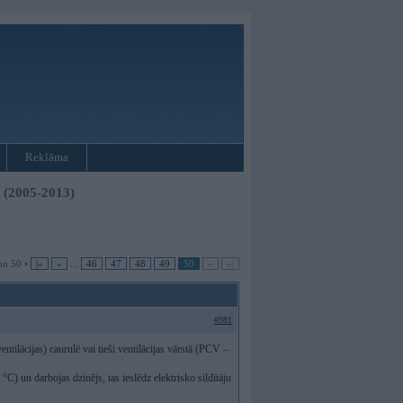
Reklāma
3 (2005-2013)
no 50 •
|«
«
...
46
47
48
49
50
»
»|
#981
entilācijas) caurulē vai tieši ventilācijas vārstā (PCV –
 un darbojas dzinējs, tas ieslēdz elektrisko sildītāju