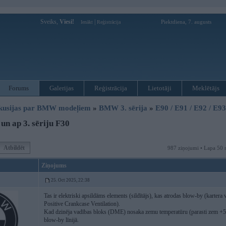
Sveiks,
Viesi!
|
Piektdiena, 7. augusts
Ienākt
Reģistrācija
Forums
Galerijas
Reģistrācija
Lietotāji
Meklētājs
kusijas par BMW modeļiem
»
BMW 3. sērija
»
E90 / E91 / E92 / E9
un ap 3. sēriju F30
Atbildēt
987 ziņojumi • Lapa 50 
Ziņojums
25. Oct 2025, 22:38
Tas ir elektriski apsildāms elements (sildītājs), kas atrodas blow-by (kartera v
Positive Crankcase Ventilation).
Kad dzinēja vadības bloks (DME) nosaka zemu temperatūru (parasti zem +5 °C)
blow-by līnijā.