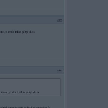
#986
u,jo stock liekas galīgi kluss
#987
maiņu,jo stock liekas galīgi kluss
, vairākiem modeļiem ar B48 bija pieejams M-