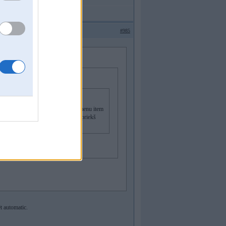
#985
pie laika griešanas. Idrive redzu menu item
pējams ieķeksēt. Skaidri zinu, ka iepriekš
t automatic.