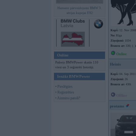
Hamann pārveidojumi BMW 3.
sērijas kupejai E92
Kopš:
12. Nov 200
No:
Rīga
Ziņojumi:
1034
Braucu ar:
330; (. )(
Online
Online
Pašreiz BMWPower skatās 110
Heinis
viesi un 3 reģistrēti lietotāji.
Kopš:
04. Sep 2011
Ienākt BMWPower
Ziņojumi:
26
Braucu ar:
430i
• Pieslēgties
• Reģistrēties
Offline
• Aizmirsi paroli?
protams