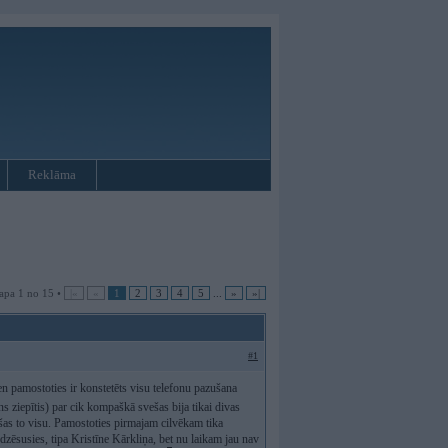
Reklāma
apa 1 no 15 •
|«
«
1
2
3
4
5
...
»
»|
#1
dien pamostoties ir konstetēts visu telefonu pazušana
s ziepītis) par cik kompaškā svešas bija tikai divas
šas to visu. Pamostoties pirmajam cilvēkam tika
 dzēsusies, tipa Kristīne Kārkliņa, bet nu laikam jau nav