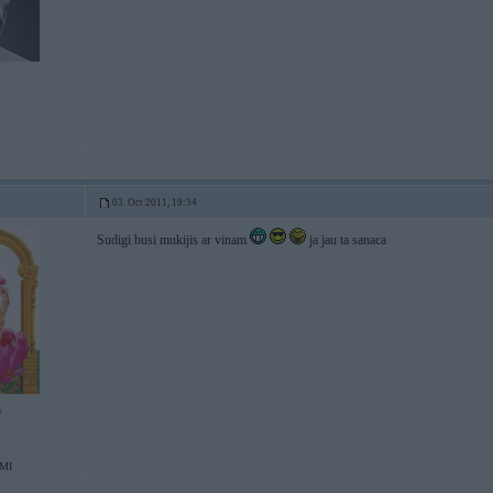
03. Oct 2011, 19:34
Sudigi busi mukijis ar vinam
ja jau ta sanaca
8
MI