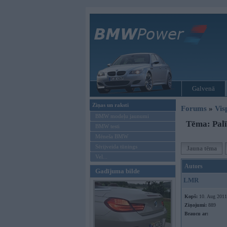
Galvenā
Ziņas un raksti
Forums
»
Vis
BMW modeļu jaunumi
Tēma: Palī
BMW testi
Mēneša BMW
Sērijveida tūnings
Jauna tēma
Vel...
Autors
Gadījuma bilde
LMR
Kopš:
10. Aug 2011
Ziņojumi:
889
Braucu ar: