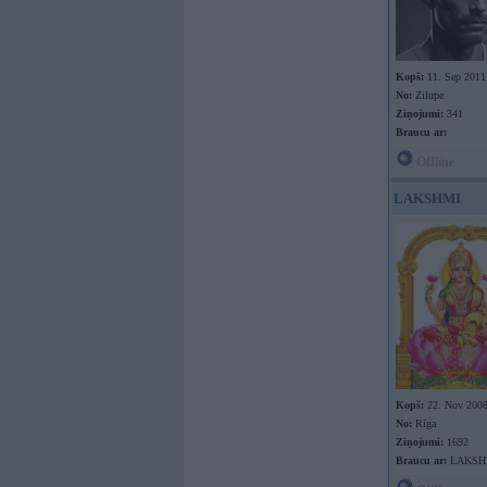
Kopš:
11. Sep 2011
No:
Zilupe
Ziņojumi:
341
Braucu ar:
Offline
LAKSHMI
Kopš:
22. Nov 200
No:
Rīga
Ziņojumi:
1692
Braucu ar:
LAKSH