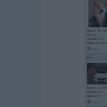
Kopš:
06. Sep 2006
No:
Rīga
Ziņojumi:
3653
Braucu ar:
ᴑᴑ un Za
Offline
fleix
Kopš:
27. Jun 2006
Ziņojumi:
8379
Braucu ar:
22
Offline