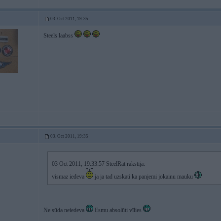
03. Oct 2011, 19:35
Steels laabss
03. Oct 2011, 19:35
03 Oct 2011, 19:33:57 SteelRat rakstīja:
vismaz iedeva
ja ja tad uzskati ka panjemi jokainu mauku
Ne sūda neiedeva
Esmu absolūti vīlies