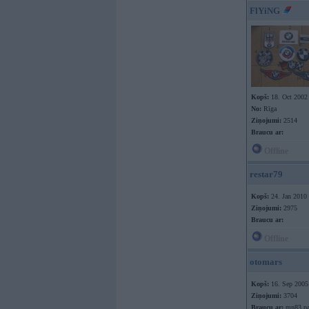
FlYiNG
Kopš:
18. Oct 2002
No:
Rīga
Ziņojumi:
2514
Braucu ar:
Offline
restar79
Kopš:
24. Jan 2010
Ziņojumi:
2975
Braucu ar:
Offline
otomars
Kopš:
16. Sep 2005
Ziņojumi:
3704
Braucu ar:
mn83 pa