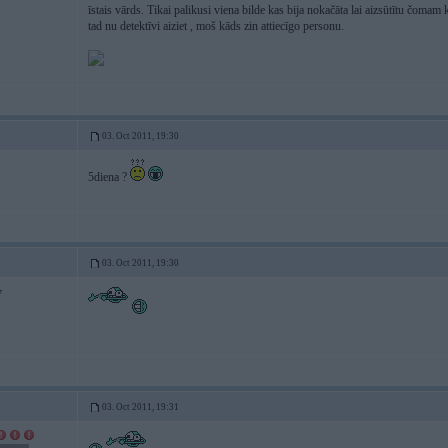
īstais vārds. Tikai palikusi viena bilde kas bija nokačāta lai aizsūtītu čoma
tad nu detektīvi aiziet , moš kāds zin attiecīgo personu.
03. Oct 2011, 19:30
5diena ?
03. Oct 2011, 19:30
7
03. Oct 2011, 19:31