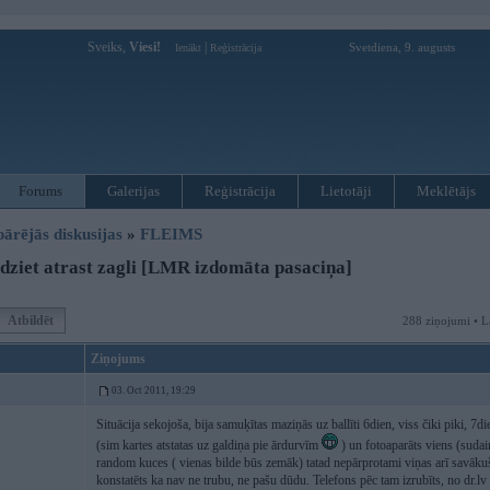
Sveiks,
Viesi!
|
Svetdiena, 9. augusts
Ienākt
Reģistrācija
Forums
Galerijas
Reģistrācija
Lietotāji
Meklētājs
pārējās diskusijas
»
FLEIMS
dziet atrast zagli [LMR izdomāta pasaciņa]
Atbildēt
288 ziņojumi • L
Ziņojums
03. Oct 2011, 19:29
Situācija sekojoša, bija samuķītas maziņās uz ballīti 6dien, viss čiki piki, 7
(sim kartes atstatas uz galdiņa pie ārdurvīm
) un fotoaparāts viens (sudain
random kuces ( vienas bilde būs zemāk) tatad nepārprotami viņas arī savāku
konstatēts ka nav ne trubu, ne pašu dūdu. Telefons pēc tam izrubīts, no dr.lv