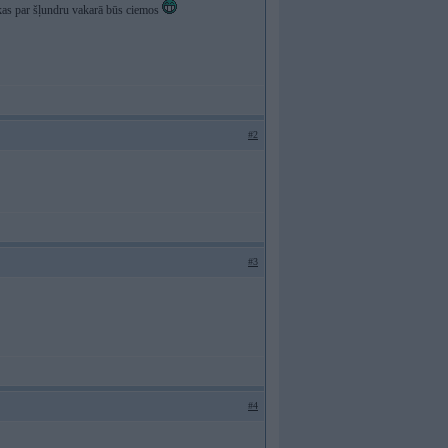
m kas par šļundru vakarā būs ciemos
#2
#3
#4