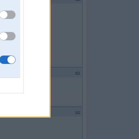
efoniem un pat dzemperus patjera.
#11
#12