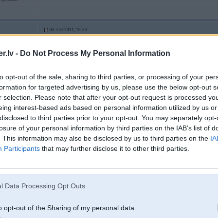
03. Oct 2011, 19:33
.lv -
Do Not Process My Personal Information
Bļa
to opt-out of the sale, sharing to third parties, or processing of your per
formation for targeted advertising by us, please use the below opt-out s
r selection. Please note that after your opt-out request is processed y
eing interest-based ads based on personal information utilized by us or
disclosed to third parties prior to your opt-out. You may separately opt-
losure of your personal information by third parties on the IAB’s list of
. This information may also be disclosed by us to third parties on the
IA
Participants
that may further disclose it to other third parties.
-----------------
Gribās pļūtīt? Nejūties novērtēts? Neviens nepievērš uzmanību?
Spied zemāk.
Spama topiks
Jā! Man jūk komati. Tas dēļ ilga perioda komunicējot citās valodās.
l Data Processing Opt Outs
o opt-out of the Sharing of my personal data.
03. Oct 2011, 19:33