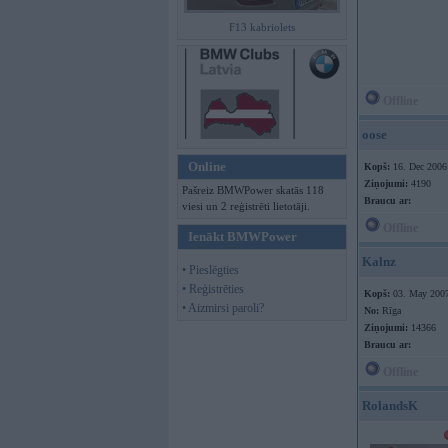
F13 kabriolets
Offline
oose
Online
Kopš:
16. Dec 2006
Ziņojumi:
4190
Pašreiz BMWPower skatās 118
Braucu ar:
viesi un 2 reģistrēti lietotāji.
Offline
Ienākt BMWPower
Kalnz
• Pieslēgties
• Reģistrēties
Kopš:
03. May 200
• Aizmirsi paroli?
No:
Rīga
Ziņojumi:
14366
Braucu ar:
Offline
RolandsK