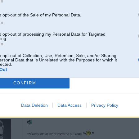
In
pilnīgi reāla situacija, ir piedzivots kas lidzigs, meitenes aizgaja gan ar tel
o opt-out of the Sale of my Personal Data.
In
to opt-out of processing my Personal Data for Targeted
ing.
In
v
o opt-out of Collection, Use, Retention, Sale, and/or Sharing
ersonal Data that Is Unrelated with the Purposes for which it
lected.
Out
03. Oct 2011, 19:34
CONFIRM
Kaut kāds jauns veids kāppizģīt cilvēkus štoļi uzradies ?
Data Deletion
Data Access
Privacy Policy
03. Oct 2011, 19:34
izskatās strijas uz pupiem no silikona