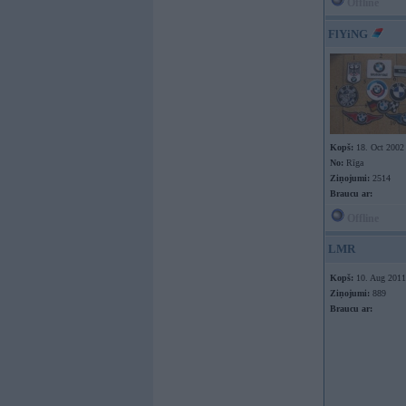
Offline
FlYiNG
Kopš:
18. Oct 2002
No:
Rīga
Ziņojumi:
2514
Braucu ar:
Offline
LMR
Kopš:
10. Aug 2011
Ziņojumi:
889
Braucu ar: