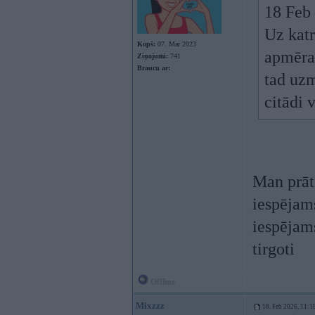
18 Feb
Uz kat
Kopš:
07. Mar 2023
apmēram
Ziņojumi:
741
Braucu ar:
tad uzm
citādi 
Man prāt
iespējams
iespējams
tirgoti
Offline
Mixzzz
18. Feb 2026, 11:1