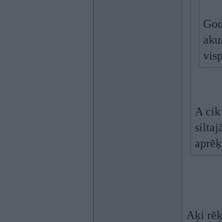
God
aku
visp
A cik
silta
aprēķ
Aķi rēķ