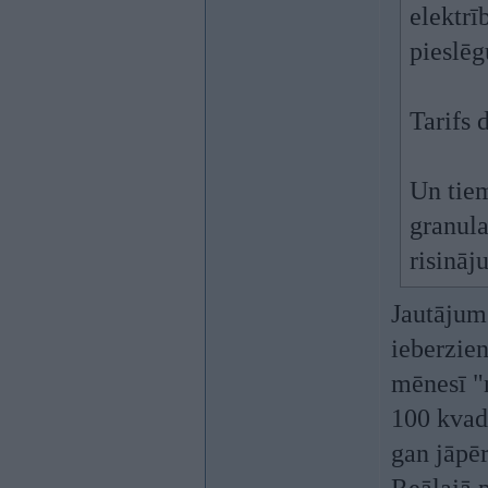
elektrī
pieslē
Tarifs 
Un tie
granula
risināj
Jautājums
ieberzien
mēnesī "
100 kvad
gan jāpē