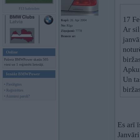
F13 kabriolets
17 Fe
Kopš:
26. Apr 2004
No:
Rīga
Ar si
Ziņojumi:
7778
Braucu ar:
janvā
notur
Online
birža
Pašreiz BMWPower skatās 505
viesi un 1 reģistrēti lietotāji.
Apkur
Ienākt BMWPower
Un ta
• Pieslēgties
birža
• Reģistrēties
• Aizmirsi paroli?
Es arī 
Janvār