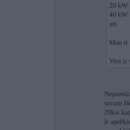
20 kW 
40 kW 
utt
Man ir 
Viss ir
Nepareizi
savam He
20kw katl
Ir aprēķi