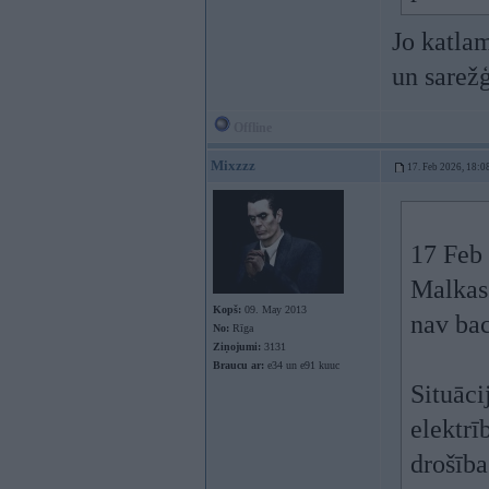
Jo katlam
un sarežģī
Offline
Mixzzz
17. Feb 2026, 18:0
17 Feb
Malkas 
Kopš:
09. May 2013
nav bac
No:
Rīga
Ziņojumi:
3131
Braucu ar:
e34 un e91 kuuc
Situāci
elektrī
drošība