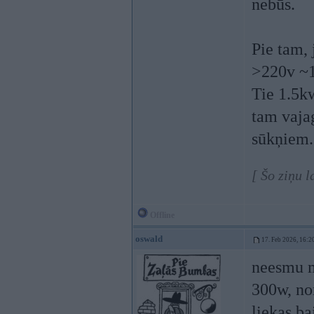
nebūs.
Pie tam, 
>220v ~1
Tie 1.5kw
tam vaja
sūkņiem.
[ Šo ziņu 
Offline
oswald
17. Feb 2026, 16:2
neesmu m
300w, no
liekas ba