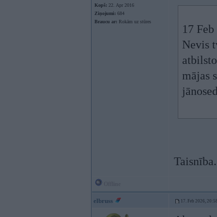
Kopš:
22. Apr 2016
Ziņojumi:
684
Braucu ar:
Rokām uz stūres
17 Feb
Nevis t
atbilst
mājas s
jānose
Taisnība.
Offline
elbruss
17. Feb 2026, 20:5