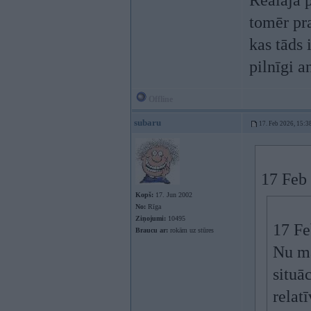
Reālajā p
tomēr pra
kas tāds 
pilnīgi a
Offline
subaru
17. Feb 2026, 15:3
17 Feb
Kopš:
17. Jun 2002
No:
Rīga
Ziņojumi:
10495
17 Fe
Braucu ar:
rokām uz stūres
Nu ma
situā
relatī