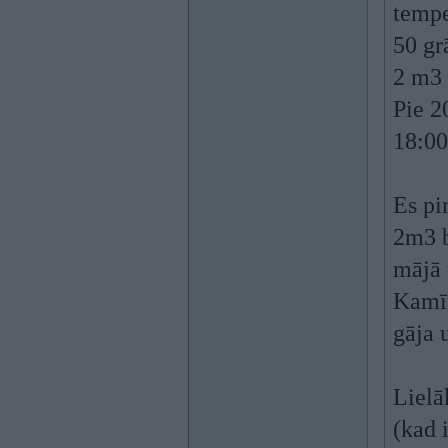
tempe
50 gr
2 m3 
Pie 2
18:00
Es pi
2m3 b
mājā 
Kamīn
gāja 
Lielā
(kad i