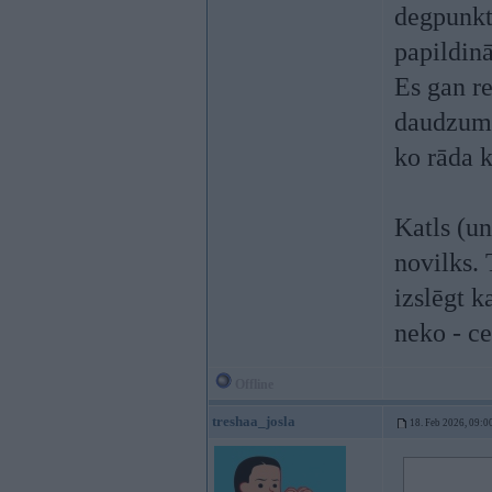
degpunkt
papildin
Es gan r
daudzumu
ko rāda k
Katls (u
novilks.
izslēgt k
neko - ce
Offline
treshaa_josla
18. Feb 2026, 09:0