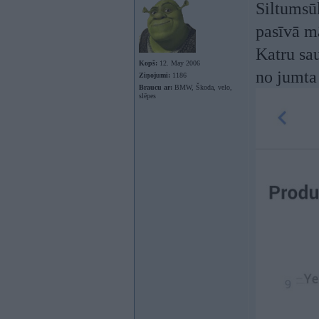
Siltumsūk
pasīvā m
Katru sau
Kopš:
12. May 2006
no jumta
Ziņojumi:
1186
Braucu ar:
BMW, Škoda, velo,
slēpes