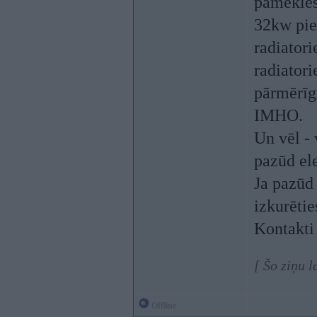
pameklēš
32kw pies
radiatori
radiatori
pārmērīgi
IMHO.
Un vēl - 
pazūd ele
Ja pazūd 
izkurētie
Kontakti 
[ Šo ziņu 
Offline