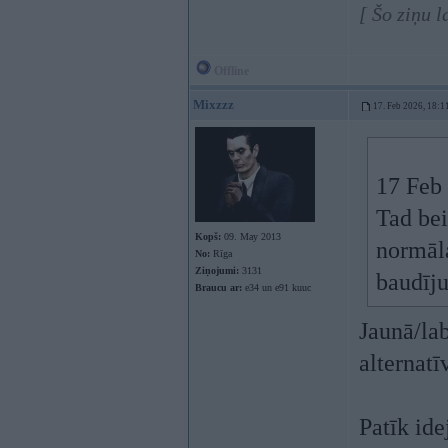
[ Šo ziņu 
Offline
Mixzzz
17. Feb 2026, 18:1
17 Feb
Tad bei
Kopš:
09. May 2013
normāla
No:
Rīga
Ziņojumi:
3131
baudīj
Braucu ar:
e34 un e91 kuuc
Jaunā/lab
alternatī
Patīk ide