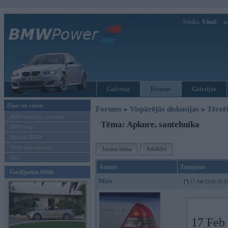
Sveiks,
Viesi!
Ie
Galvenā
Forums
Galerijas
Ziņas un raksti
Forums
»
Vispārējās diskusijas
»
Tērzē
BMW modeļu jaunumi
Tēma: Apkure, santehnika
BMW testi
Mēneša BMW
Sērijveida tūnings
Jauna tēma
Atbildēt
Vel...
Autors
Ziņojums
Gadījuma bilde
Mizx
17. Feb 2026, 15:2
17 Feb