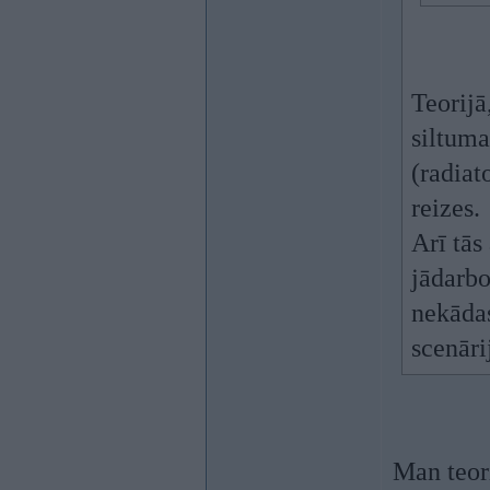
Teorijā,
siltuma
(radiat
reizes.
Arī tās
jādarbo
nekādas
scenāri
Man teori