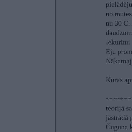
pielādēju
no mutes,
nu 30 C. 
daudzum
Iekurinu
Eju pro
Nākamajā
Kurās ap
~~~~~~
teorija 
jāstrādā 
Čuguna k