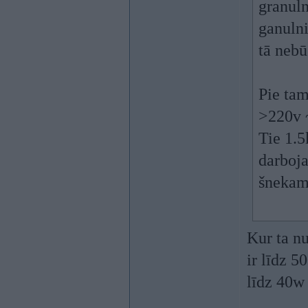
granuln
ganulni
tā nebū
Pie tam
>220v 
Tie 1.5
darboja
šnekam
Kur ta nu
ir līdz 5
līdz 40w 