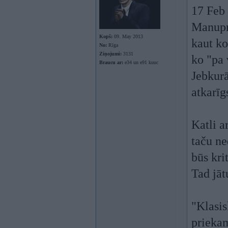
17 Feb
Manuprā
Kopš:
09. May 2013
kaut ko
No:
Rīga
Ziņojumi:
3131
ko "pa 
Braucu ar:
e34 un e91 kuuc
Jebkurā
atkarīg
Katli a
taču ne
būs kri
Tad jāt
"Klasis
priekam