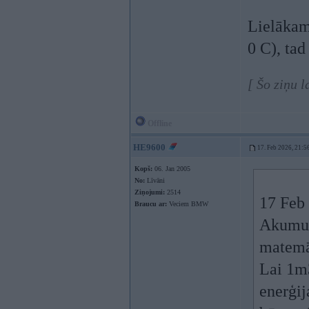
Lielākam 
0 C), tad
[ Šo ziņu 
Offline
HE9600
17. Feb 2026, 21:5
Kopš:
06. Jan 2005
No:
Līvāni
Ziņojumi:
2514
17 Feb
Braucu ar:
Veciem BMW
Akumula
matemāt
Lai 1m
enerģij