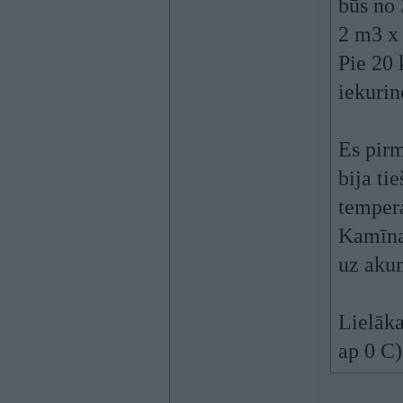
būs no 
2 m3 x
Pie 20 
iekurin
Es pir
bija ti
temper
Kamīna
uz akum
Lielāka
ap 0 C)