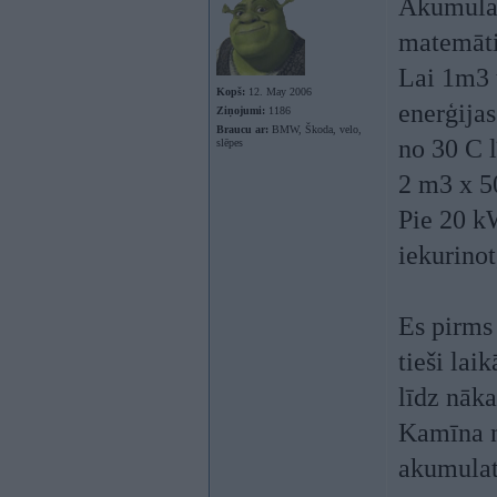
Akumulato
matemāti
Lai 1m3 
Kopš:
12. May 2006
enerģija
Ziņojumi:
1186
Braucu ar:
BMW, Škoda, velo,
no 30 C l
slēpes
2 m3 x 5
Pie 20 kW
iekurinot
Es pirms
tieši lai
līdz nāk
Kamīna n
akumulato