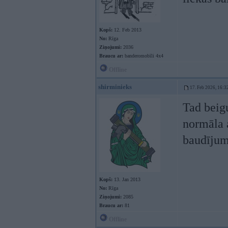
Kopš:
12. Feb 2013
No:
Rīga
Ziņojumi:
2036
Braucu ar:
banderomobīli 4x4
Offline
shirminieks
17. Feb 2026, 16:3
Tad beig
normāla 
baudījum
Kopš:
13. Jan 2013
No:
Rīga
Ziņojumi:
2085
Braucu ar:
81
Offline