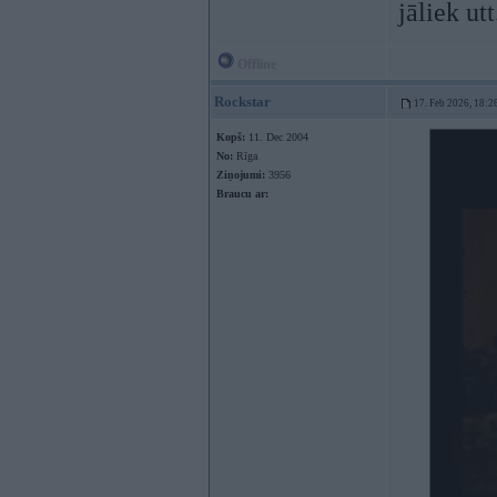
jāliek utt
Offline
Rockstar
17. Feb 2026, 18:2
Kopš:
11. Dec 2004
No:
Rīga
Ziņojumi:
3956
Braucu ar: