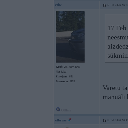
edw
17. Feb 2026, 16:3
17 Feb
neesmu
aizdedz
sūkmim 
Kopš:
29. May 2008
No:
Rīga
Ziņojumi:
631
Braucu ar:
G05
Varētu tā
manuāli 
Offline
elbruss
17. Feb 2026, 16:4