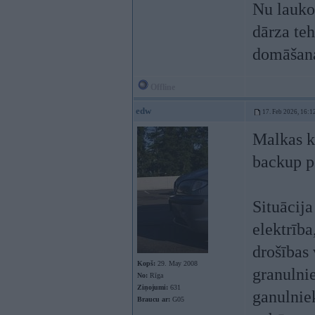
Nu lauko
dārza te
domāšana
Offline
edw
17. Feb 2026, 16:1
Malkas ka
backup po
Situācija
elektrība
drošības 
Kopš:
29. May 2008
granulnie
No:
Rīga
Ziņojumi:
631
ganulniek
Braucu ar:
G05