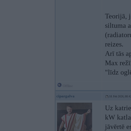
Teorijā, 
siltuma a
(radiator
reizes.
Arī tās a
Max režī
"līdz ogl
Offline
cipargalva
18. Feb 2026, 08:4
Uz katri
kW katla 
jāvērtē e