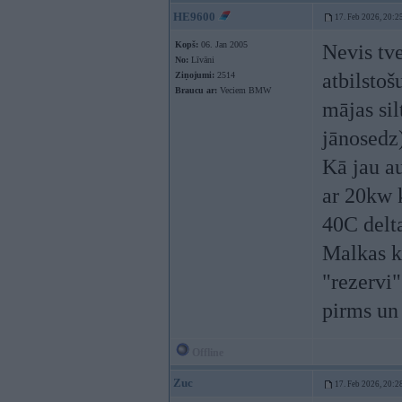
HE9600
17. Feb 2026, 20:2
Kopš:
06. Jan 2005
Nevis tve
No:
Līvāni
atbilstoš
Ziņojumi:
2514
Braucu ar:
Veciem BMW
mājas si
jānosedz
Kā jau au
ar 20kw k
40C delt
Malkas k
"rezervi"
pirms un 
Offline
Zuc
17. Feb 2026, 20:2