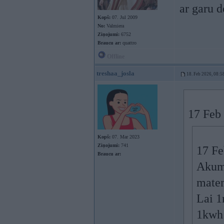
ar garu 
Kopš:
07. Jul 2009
No:
Valmiera
Ziņojumi:
6752
Braucu ar:
quattro
Offline
treshaa_josla
18. Feb 2026, 08:5
17 Feb
Kopš:
07. Mar 2023
Ziņojumi:
741
17 Fe
Braucu ar:
Akumu
matem
Lai 1
1kwh 