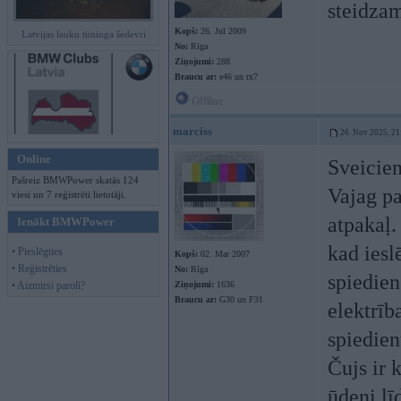
steidzam
Kopš:
26. Jul 2009
Latvijas lauku tūninga šedevri
No:
Rīga
Ziņojumi:
288
Braucu ar:
e46 un rx7
Offline
marciss
26. Nov 2025, 21
Online
Sveicien
Pašreiz BMWPower skatās 124
Vajag p
viesi un 7 reģistrēti lietotāji.
atpakaļ.
Ienākt BMWPower
kad iesl
• Pieslēgties
Kopš:
02. Mar 2007
• Reģistrēties
No:
Rīga
spiedien
• Aizmirsi paroli?
Ziņojumi:
1636
Braucu ar:
G30 un F31
elektrīb
spiedien
Čujs ir 
ūdeni lī