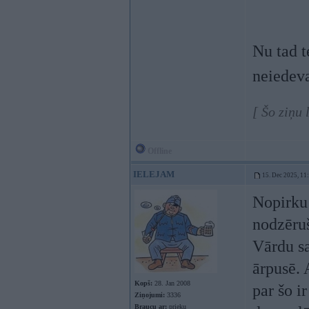
Nu tad t
neiedeva
[ Šo ziņu 
Offline
IELEJAM
15. Dec 2025, 11
Nopirku 
nodzēruš
Vārdu sa
ārpusē. 
Kopš:
28. Jan 2008
par šo i
Ziņojumi:
3336
Braucu ar:
prieku