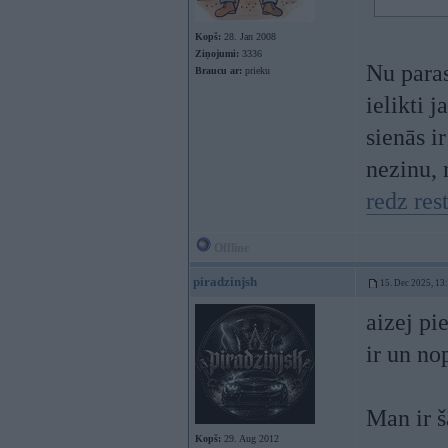
Kopš:
28. Jan 2008
Ziņojumi:
3336
Nu paras
Braucu ar:
prieku
ielikti 
sienās ir
nezinu, 
redz rest
Offline
piradzinjsh
15. Dec 2025, 13
aizej pi
ir un no
Man ir š
Kopš:
29. Aug 2012