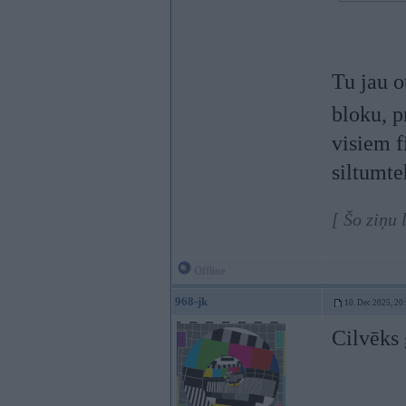
Tu jau ot
bloku, p
visiem f
siltumte
[ Šo ziņu 
Offline
968-jk
10. Dec 2025, 20
Cilvēks 