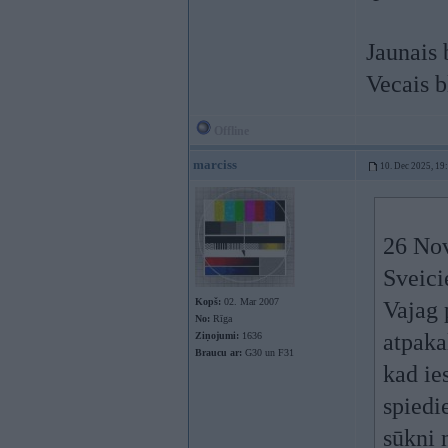
Jaunais
Vecais 
Offline
marciss
10. Dec 2025, 19
26 No
Sveici
Kopš:
02. Mar 2007
Vajag 
No:
Rīga
atpaka
Ziņojumi:
1636
Braucu ar:
G30 un F31
kad ie
spiedie
sūkni 