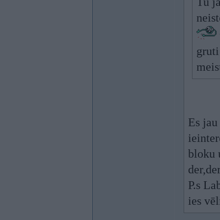
Tu ja
neist
grut
meis
Es jau
ieinte
bloku 
der,der
P.s La
ies vēl