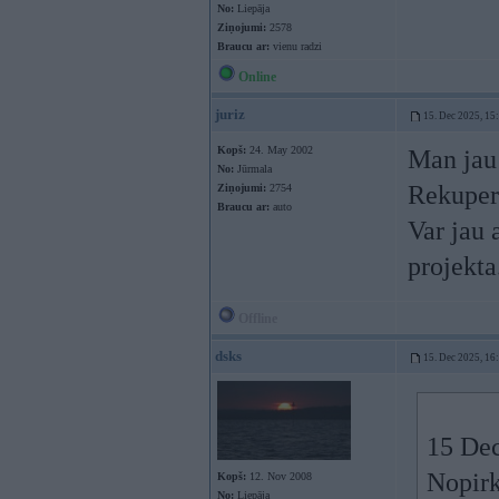
No:
Liepāja
Ziņojumi:
2578
Braucu ar:
vienu radzi
Online
juriz
15. Dec 2025, 15
Kopš:
24. May 2002
Man jau 
No:
Jūrmala
Rekupera
Ziņojumi:
2754
Braucu ar:
auto
Var jau 
projekta
Offline
dsks
15. Dec 2025, 16
15 Dec
Nopirk
Kopš:
12. Nov 2008
No:
Liepāja