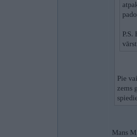
atpak
pado
P.S.
vārst
Pie va
zems g
spiedi
Mans Min