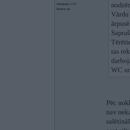
nodzēr
Ziņojumi:
1769
Braucu ar:
Vārdu 
ārpusē
Sapraša
Tērēti
tas re
darboj
WC un 
Pēc nokl
nav neka
salētināš