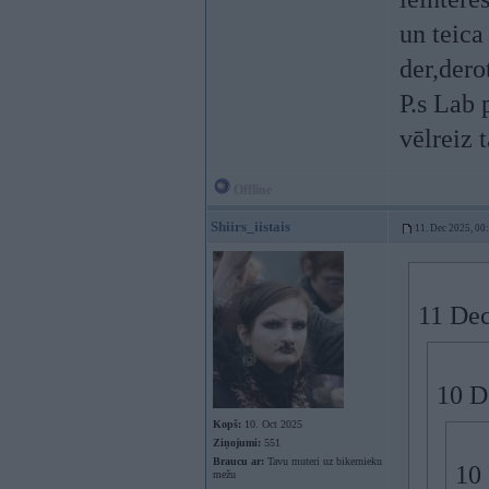
un teica
der,derot
P.s Lab 
vēlreiz t
Offline
Shiirs_iistais
11. Dec 2025, 00
11 Dec
10 D
Kopš:
10. Oct 2025
Ziņojumi:
551
Braucu ar:
Tavu muteri uz bikernieku
10
mežu