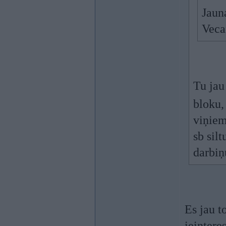
Jaun
Veca
Tu jau 
bloku,
viņiem
sb sil
darbiņ
Es jau t
ieintere