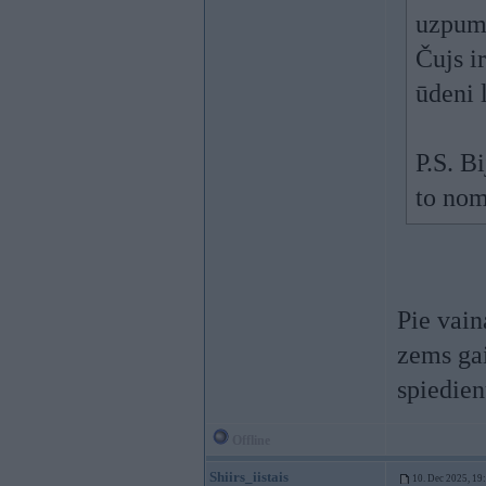
uzpump
Čujs i
ūdeni 
P.S. B
to nom
Pie vain
zems gai
spiedien
Offline
Shiirs_iistais
10. Dec 2025, 19