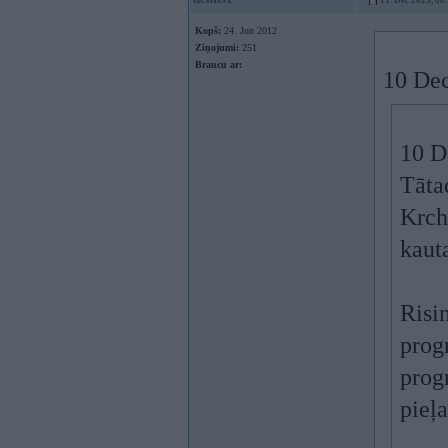
11. Dec 2025, 00
Kopš:
24. Jun 2012
Ziņojumi:
251
Braucu ar:
10 Dec
10 D
Tāta
Krch
kauta
Risi
prog
prog
pieļ