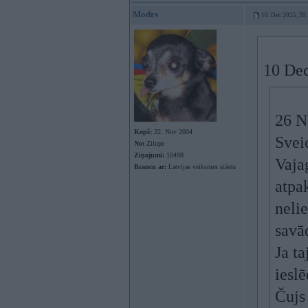
Modrs
10. Dec 2025, 20
10 Dec
26 N
Kopš:
22. Nov 2004
Svei
No:
Zilupe
Ziņojumi:
10498
Vaja
Braucu ar:
Latvijas veiksmes stāstu
atpa
nelie
savā
Ja ta
iesl
Čujs 