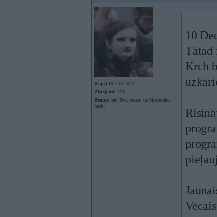
10 Dec
Tātad 
Krch b
uzkārie
Kopš:
10. Oct 2025
Ziņojumi:
551
Braucu ar:
Tavu muteri uz bikernieku
mežu
Risinā
progr
progra
pieļau
Jaunai
Vecais