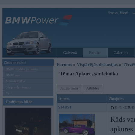
Sveiks,
Viesi!
Ie
Galvenā
Forums
Galerijas
Ziņas un raksti
Forums
»
Vispārējās diskusijas
»
Tērzē
BMW modeļu jaunumi
Tēma: Apkure, santehnika
BMW testi
Mēneša BMW
Sērijveida tūnings
Jauna tēma
Atbildēt
Vel...
Autors
Ziņojums
Gadījuma bilde
S14DST
20. Nov 2025, 13
Kāds var
apkures 