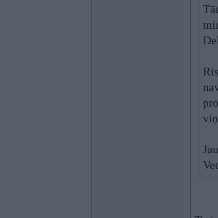
Tāt
min
Del
Ris
na
pro
vi
Ja
Ve