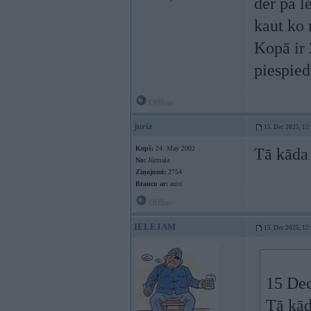
der pa l
kaut ko
Kopā ir 
piespied
Offline
juriz
15. Dec 2025, 12
Kopš:
24. May 2002
Tā kāda
No:
Jūrmala
Ziņojumi:
2754
Braucu ar:
auto
Offline
IELEJAM
15. Dec 2025, 12
15 Dec
Tā kād