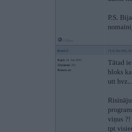
P.S. Bij
nomaini
Offline
demis1
10. Dec 2025, 16
Kopš:
24. Jun 2012
Tātad ie
Ziņojumi:
251
bloks ka
Braucu ar:
utt hvz..
Risināju
program
viņus ?!
tpt visi