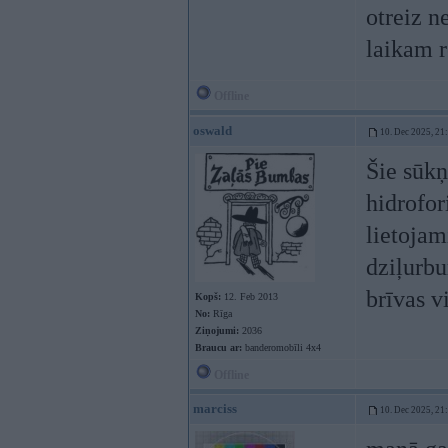
otreiz n
laikam r
Offline
oswald
10. Dec 2025, 21
Šie sūkņ
hidrofori
lietojam
dziļurb
brīvas v
Kopš:
12. Feb 2013
No:
Rīga
Ziņojumi:
2036
Braucu ar:
banderomobīli 4x4
Offline
marciss
10. Dec 2025, 21