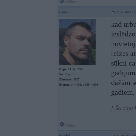
Offline
Usins
10. Dec 2025, 22
kad urbu
ieslēdzo
novietoj
reizes a
sūkni c
Kopš:
14. Jul 2002
gadījum
No:
Rīga
Ziņojumi:
3537
dažām se
Braucu ar:
w163; w639; w203
gadiem, 
[ Šo ziņu
Offline
demis1