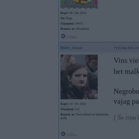
Kopš:
08. Dec 2013
No:
Rīga
Ziņojumi:
14076
Braucu ar:
30niekiem
Offline
Shiirs_iistais
10. Dec 2025, 20
Vins vie
bet mal
Negrobu 
vajag pa
Kopš:
10. Oct 2025
Ziņojumi:
551
Braucu ar:
Tavu muteri uz bikernieku
[ Šo ziņu 
mežu
Offline