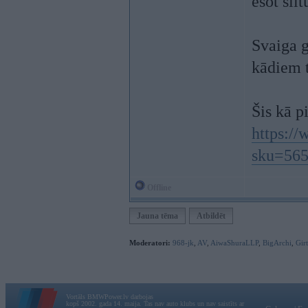
esot si
Svaiga g
kādiem t
Šis kā p
https://
sku=56
Offline
Jauna tēma
Atbildēt
Moderatori:
968-jk
,
AV
,
AiwaShuraLLP
,
BigArchi
,
Gir
Vortāls BMWPower.lv darbojas
kopš 2002. gada 14. maija. Tas nav auto klubs un nav saistīts ar