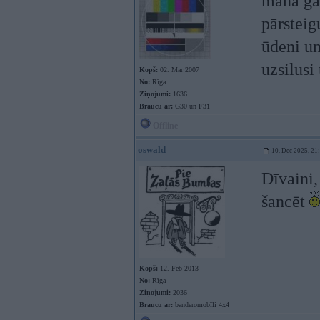
manā gad
pārsteig
ūdeni un
uzsilusi
Kopš:
02. Mar 2007
No:
Rīga
Ziņojumi:
1636
Braucu ar:
G30 un F31
Offline
oswald
10. Dec 2025, 21
Dīvaini,
šancēt
Kopš:
12. Feb 2013
No:
Rīga
Ziņojumi:
2036
Braucu ar:
banderomobīli 4x4