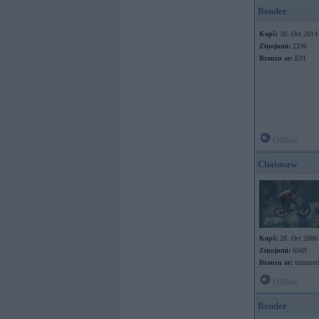
Bender
Kopš:
30. Oct 2014
Ziņojumi:
2196
Braucu ar:
E91
Offline
Chainsaw
Kopš:
28. Oct 2006
Ziņojumi:
6569
Braucu ar:
trimmer
Offline
Bender