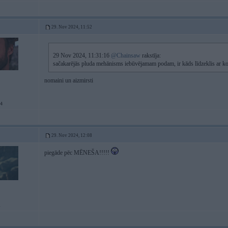
29. Nov 2024, 11:52
29 Nov 2024, 11:31:16
@Chainsaw
rakstīja:
sačakarējās pluda mehānisms iebūvējamam podam, ir kāds līdzeklis ar ko t
nomaini un aizmirsti
34
29. Nov 2024, 12:08
piegāde pēc MĒNEŠA!!!!!
i