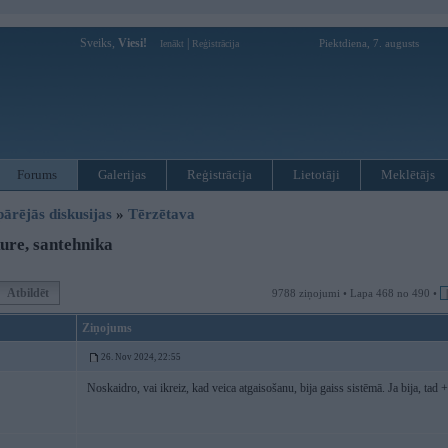
Sveiks,
Viesi!
|
Piektdiena, 7. augusts
Ienākt
Reģistrācija
Forums
Galerijas
Reģistrācija
Lietotāji
Meklētājs
pārējās diskusijas
»
Tērzētava
re, santehnika
Atbildēt
9788 ziņojumi • Lapa 468 no 490 •
Ziņojums
26. Nov 2024, 22:55
Noskaidro, vai ikreiz, kad veica atgaisošanu, bija gaiss sistēmā. Ja bija, tad +/