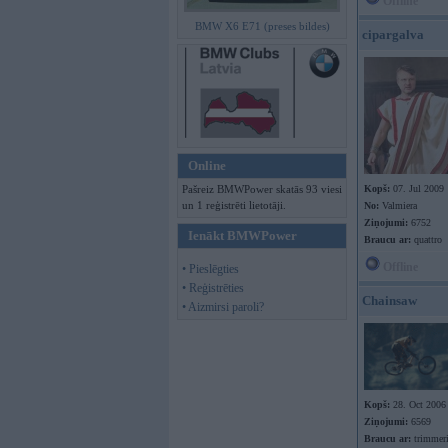
Offline
BMW X6 E71 (preses bildes)
cipargalva
Online
Pašreiz BMWPower skatās 93 viesi
Kopš:
07. Jul 2009
un 1 reģistrēti lietotāji.
No:
Valmiera
Ziņojumi:
6752
Ienākt BMWPower
Braucu ar:
quattro
Offline
• Pieslēgties
• Reģistrēties
Chainsaw
• Aizmirsi paroli?
Kopš:
28. Oct 2006
Ziņojumi:
6569
Braucu ar:
trimmer