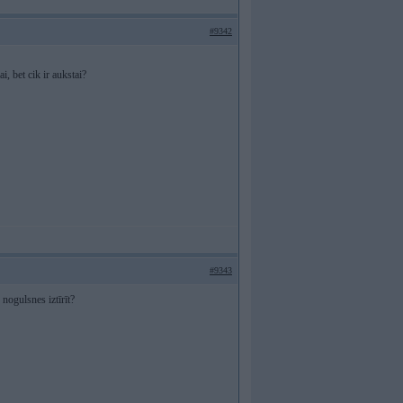
#9342
, bet cik ir aukstai?
#9343
nogulsnes iztīrīt?