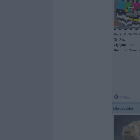
Kopš:
08. Dec 2013
No:
Rīga
Ziņojumi:
14076
Braucu ar:
30nieki
Offline
Blackadder