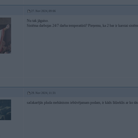
27. Nov 2024, 09:06
Nu tak jāgaiso.
Sistēma darbojas 24/7 darba temperatūrā? Pieņemu, ka 2 bar ir karstai sistēmai
29. Nov 2024, 11:31
sačakarējās pluda mehānisms iebūvējamam podam, ir kāds līdzeklis ar ko tās 
i