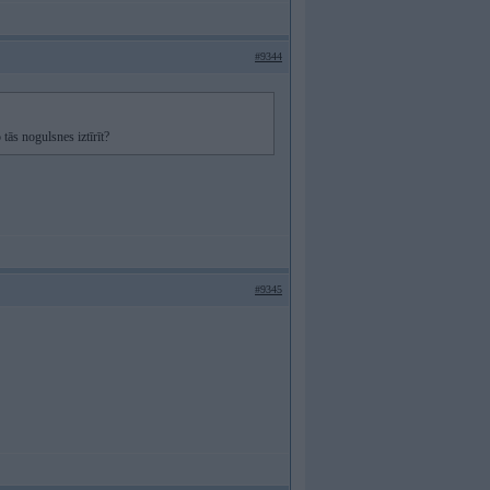
#9344
ās nogulsnes iztīrīt?
#9345