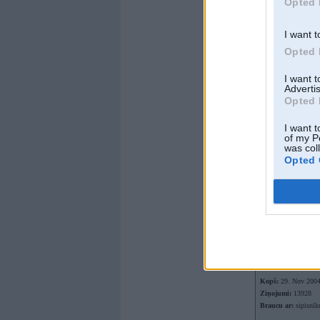
Opted 
Ziņojumi:
1484
Braucu ar:
Hibrīdu
I want t
Offline
Opted 
968-jk
I want 
Advertis
Opted 
I want t
of my P
was col
Opted 
Kopš:
08. Dec 2013
No:
Rīga
Ziņojumi:
14076
Braucu ar:
30nieki
Offline
Fandulis
Kopš:
29. Nov 200
Ziņojumi:
13928
Braucu ar:
sipisnīk