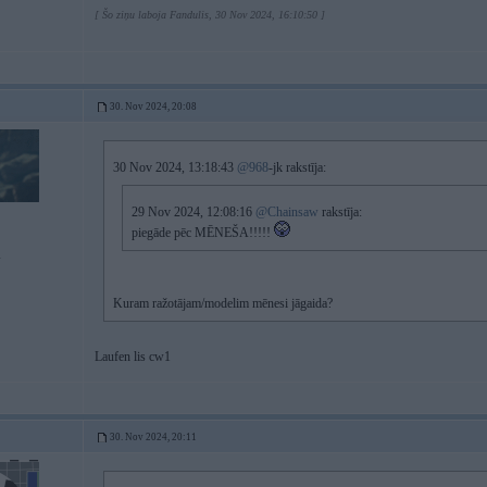
[ Šo ziņu laboja Fandulis, 30 Nov 2024, 16:10:50 ]
30. Nov 2024, 20:08
30 Nov 2024, 13:18:43
@968
-jk rakstīja:
29 Nov 2024, 12:08:16
@Chainsaw
rakstīja:
piegāde pēc MĒNEŠA!!!!!
i
Kuram ražotājam/modelim mēnesi jāgaida?
Laufen lis cw1
30. Nov 2024, 20:11