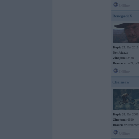
Offline
RenegadeX
Kopš:
23. Oct 2015
No:
Jelgava
Ziņojumi:
3448
Braucu ar:
e39, pc
Offline
Chainsaw
Kopš:
28. Oct 2006
Ziņojumi:
6569
Braucu ar:
trimmer
Offline