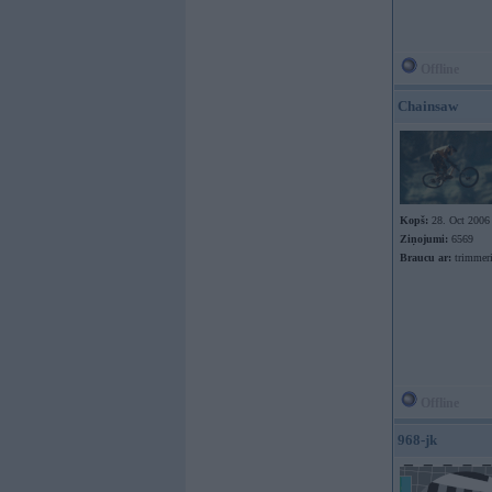
Offline
Chainsaw
Kopš:
28. Oct 2006
Ziņojumi:
6569
Braucu ar:
trimmer
Offline
968-jk