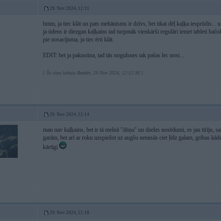
29. Nov 2024, 12:11
hmm, ja tiec klāt un pats mehānisms ir dzīvs, bet tikai dēļ kaļķa iesprūdis... 
ja ūdens ir diezgan kaļķains tad turpmāk vienkārši regulāri iemet tableti bačo
pie nosacījuma, ja tiec ērti klāt.
EDIT: bet ja pakustina, tad tās nogulsnes tak pašas lec nost...
[ Šo ziņu laboja Bender, 29 Nov 2024, 12:12:38 ]
29. Nov 2024, 12:14
man nav kaļķains, bet ir tā melnā "dūņa" un dzelzs nosēdumi, es jau tīrīju, sa
garām, bet arī ar roku uzspiežot uz augšu netaisās ciet ļīdz galam, gribas kā
kārtīgi
i
29. Nov 2024, 12:18