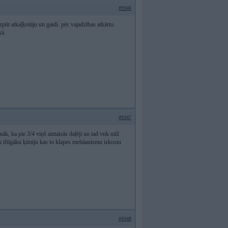
#9346
uzpūt atkaļķotāju un gaidi. pēc vajadzības atkārto.
kā.
#9347
nāk, ka pie 3/4 viņš aiztaisās daļēji un tad vnk mīž
du iftīgāku ķīmiju kas to klapes mehāanismu izkostu
#9348