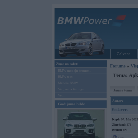
Galvenā
Ziņas un raksti
Forums
»
Vis
BMW modeļu jaunumi
Tēma: Apku
BMW testi
Mēneša BMW
Sērijveida tūnings
Jauna tēma
Vel...
Autors
Gadījuma bilde
Endavers
Kopš:
07. Mar 2023
Ziņojumi:
378
Braucu ar: