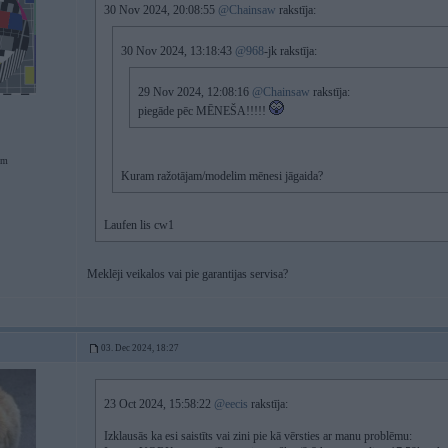
30 Nov 2024, 20:08:55
@Chainsaw
rakstīja:
30 Nov 2024, 13:18:43
@968
-jk rakstīja:
29 Nov 2024, 12:08:16
@Chainsaw
rakstīja:
piegāde pēc MĒNEŠA!!!!!
em
Kuram ražotājam/modelim mēnesi jāgaida?
Laufen lis cw1
Meklēji veikalos vai pie garantijas servisa?
03. Dec 2024, 18:27
23 Oct 2024, 15:58:22
@eecis
rakstīja:
Izklausās ka esi saistīts vai zini pie kā vērsties ar manu problēmu: