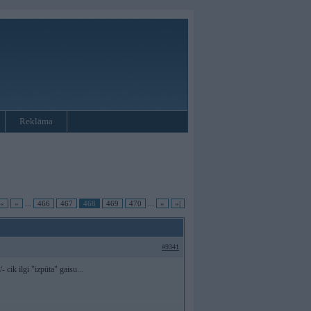
Reklāma
|«
«
...
466
467
468
469
470
...
»
»|
#9341
- cik ilgi "izpūta" gaisu...