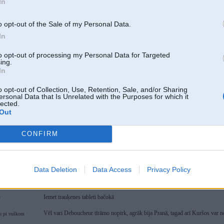
In
o opt-out of the Sale of my Personal Data.
In
30. Nov 2024, 13:18
to opt-out of processing my Personal Data for Targeted
ing.
In
29 Nov 2024, 12:08:16
@Chainsaw
rakstīja:
piegāde pēc MĒNEŠA!!!!!
o opt-out of Collection, Use, Retention, Sale, and/or Sharing
ersonal Data that Is Unrelated with the Purposes for which it
lected.
Out
Kuram ražotājam/modelim mēnesi jāgaida?
CONFIRM
em
Data Deletion
Data Access
Privacy Policy
30. Nov 2024, 14:46
Iemet trauķenes tableti bačokā
4
Vēl vari Deboucheur tīrāmo nopirk, agrāk bija Pranā, tagad arī Kuršos var no
u pi vuškom