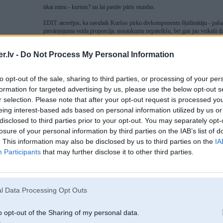
tikai minu - kurmis? un lai pastāv pāris stundas.
EDIT: atcerējos, ka savulaik Kuršos pirku divkomponentu šķīdinātāju - paš
piesārņojuma veida proporcija. nosaukumu nepateikšu, bet gan jau veikalā da
niknāku".
.lv -
Do Not Process My Personal Information
[ Šo ziņu laboja Bender, 29 Nov 2024, 12:36:19 ]
to opt-out of the sale, sharing to third parties, or processing of your per
formation for targeted advertising by us, please use the below opt-out s
r selection. Please note that after your opt-out request is processed y
30. Nov 2024, 12:28
eing interest-based ads based on personal information utilized by us or
Vēl 2 reiz pārjaucu, patiriju, darbības principu vispār nesaprotu
bet aizgā
disclosed to third parties prior to your opt-out. You may separately opt-
dzivības dabūt
losure of your personal information by third parties on the IAB’s list of
. This information may also be disclosed by us to third parties on the
IA
Participants
that may further disclose it to other third parties.
i
l Data Processing Opt Outs
30. Nov 2024, 12:35
o opt-out of the Sharing of my personal data.
Kurmi nedrīkst atstāt lai ilgāk pastāv, dabūsi betonu caurulēs.