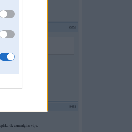
#9351
#9352
pirkt, tik uzmanīgi ar viņu.