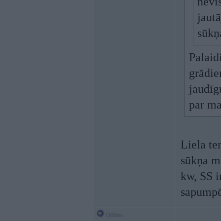
nevi
jaut
sūkņ
Palaid
grādiem
jaudīgu
par ma
Liela te
sūkņa m
kw, SS i
sapumpēt
Offline