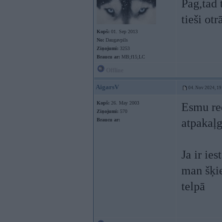
Pag,tad 
tieši ot
Kopš:
01. Sep 2013
No:
Daugavpils
Ziņojumi:
3253
Braucu ar:
MB;f15;LC
Offline
AigarsV
04. Nov 2024, 19
Kopš:
26. May 2003
Esmu red
Ziņojumi:
570
atpakaļg
Braucu ar:
Ja ir ies
man šķie
telpā