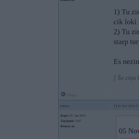
1) Tu zi
cik loki 
2) Tu zi
starp tu
Es nezin
[ Šo ziņu
Offline
cmax
05. Nov 2024, 17
Kopš:
03. Jan 2013
Ziņojumi:
1197
Braucu ar:
05 No