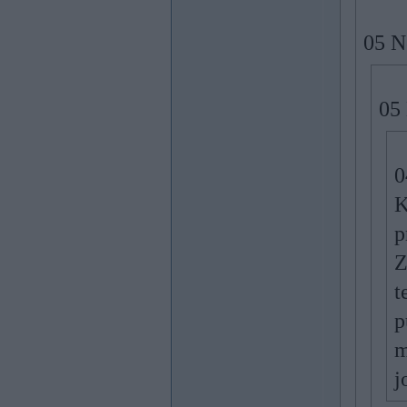
05 N
05
0
K
p
Z
t
p
m
j