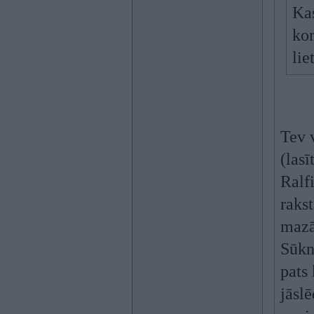
Kas
kom
lie
Tev 
(las
Ralf
rakst
mazā
Sūkn
pats 
jāslē