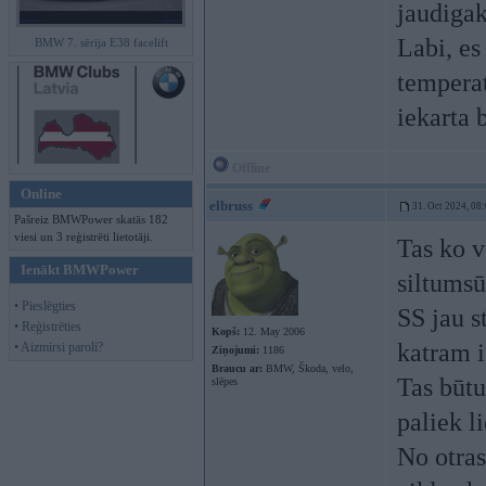
jaudiga
Labi, es
BMW 7. sērija E38 facelift
tempera
iekarta 
Offline
Online
elbruss
31. Oct 2024, 08
Pašreiz BMWPower skatās 182
viesi un 3 reģistrēti lietotāji.
Tas ko v
Ienākt BMWPower
siltumsū
• Pieslēgties
SS jau s
• Reģistrēties
Kopš:
12. May 2006
katram 
• Aizmirsi paroli?
Ziņojumi:
1186
Braucu ar:
BMW, Škoda, velo,
Tas būtu
slēpes
paliek l
No otras