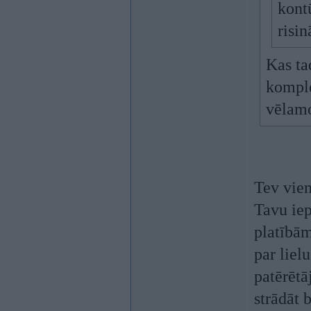
kont
risin
Kas ta
komple
vēlamo
Tev vien
Tavu iep
platībām
par liel
patērētā
strādāt 