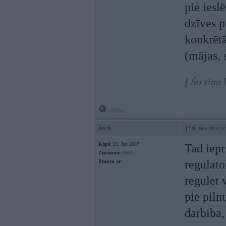
pie iesl
dzīves p
konkrētā
(mājas, 
[ Šo ziņu
Offline
Asch
05. Nov 2024, 12
Kopš:
29. Jan 2007
Tad iepr
Ziņojumi:
4553
regulato
Braucu ar:
regulet 
pie piln
darbiba,