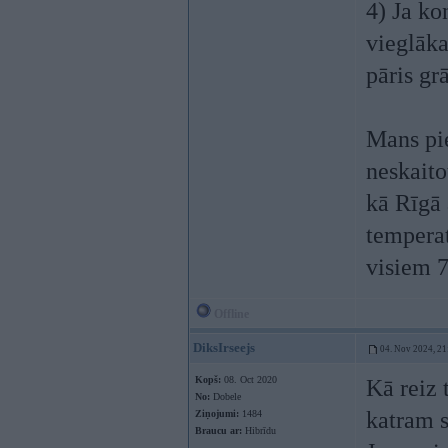
4) Ja ko
vieglāka
pāris gr
Mans pie
neskaito
kā Rīgā 
temperat
visiem 
Offline
DiksIrseejs
04. Nov 2024, 21
Kopš:
08. Oct 2020
Kā reiz 
No:
Dobele
katram s
Ziņojumi:
1484
Braucu ar:
Hibrīdu