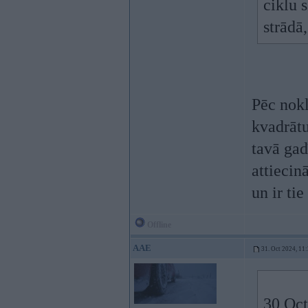
ciklu 
strādā,
Pēc nokl
kvadrātu
tavā ga
attiecin
un ir ti
Offline
AAE
31. Oct 2024, 11
30 Oct