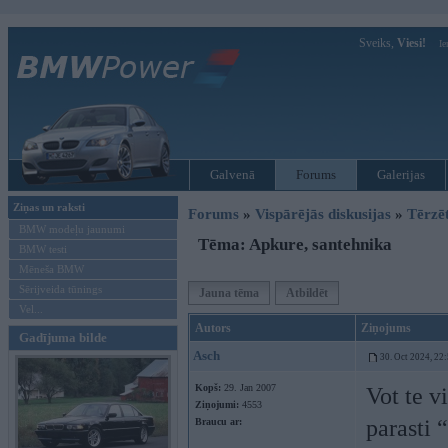
Sveiks,
Viesi!
Ie
Galvenā
Forums
Galerijas
Ziņas un raksti
Forums
»
Vispārējās diskusijas
»
Tērzē
BMW modeļu jaunumi
Tēma: Apkure, santehnika
BMW testi
Mēneša BMW
Sērijveida tūnings
Jauna tēma
Atbildēt
Vel...
Autors
Ziņojums
Gadījuma bilde
Asch
30. Oct 2024, 22
Kopš:
29. Jan 2007
Vot te v
Ziņojumi:
4553
parasti 
Braucu ar: