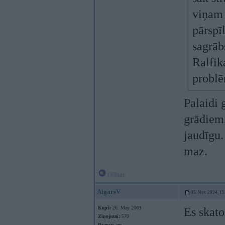
viņam 
pārspī
sagrāb
Ralfik
probl
Palaidi 
grādiem. 
jaudīgu. 
maz.
Offline
AigarsV
05. Nov 2024, 15
Kopš:
26. May 2003
Es skato
Ziņojumi:
570
Braucu ar: