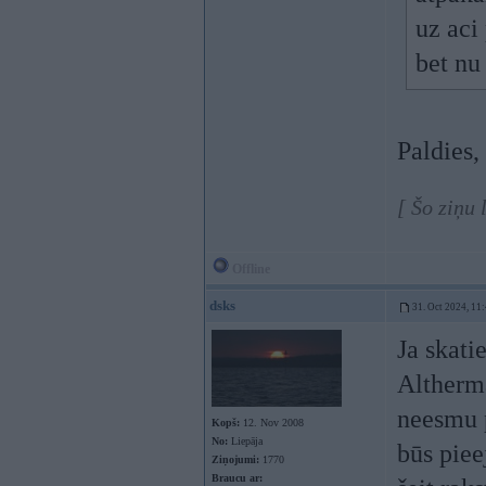
uz aci
bet nu
Paldies,
[ Šo ziņu
Offline
dsks
31. Oct 2024, 11
Ja skati
Altherma
neesmu p
Kopš:
12. Nov 2008
No:
Liepāja
būs piee
Ziņojumi:
1770
Braucu ar: