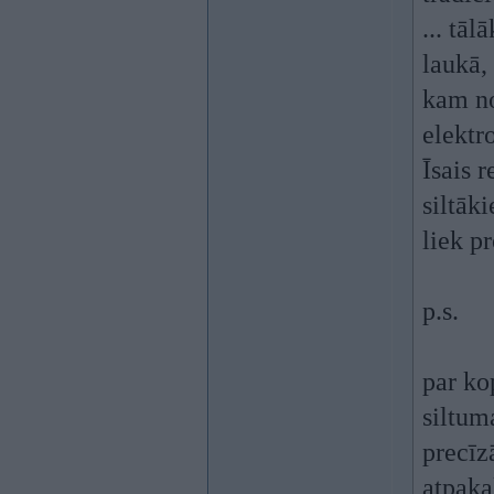
... tā
laukā,
kam nok
elektro
Īsais 
siltāk
liek p
p.s.
par ko
siltum
precīz
atpakaļ