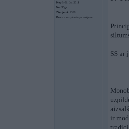
Kopš:
01. Jul 2011
No:
Rīga
Ziņojumi:
2356
Braucu ar:
pirkstu pa rasējumu
Princi
siltum
SS ar
Monobl
uzpild
aizsalš
ir mode
tradici