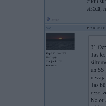
ciklu sk
strādā, 
Offline
dsks
31. Oct 2024, 08
31 Oct
Tas ko 
Kopš:
12. Nov 2008
No:
Liepāja
siltum
Ziņojumi:
1770
Braucu ar:
un SS 
nevaja
Tas bū
rezerv
No otr