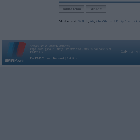
Jauna tēma
Atbildēt
Moderatori:
968-jk
,
AV
,
AiwaShuraLLP
,
BigArchi
,
Gir
Vortāls BMWPower.lv darbojas
kopš 2002. gada 14. maija. Tas nav auto klubs un nav saistīts ar
Galvena
|
Fo
BMW AG.
Par BMWPower
|
Kontakti
|
Reklāma