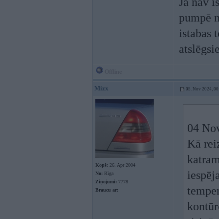
Ja nav i
pumpē ne
istabas 
atslēgsie
Offline
Mizx
05. Nov 2024, 00
04 No
Kā rei
katram
Kopš:
26. Apr 2004
iespēj
No:
Rīga
Ziņojumi:
7778
temper
Braucu ar:
kontūr