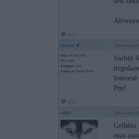
šeit rak
Airwave 
Offline
HE9600
04. Nov 2024, 07
Kopš:
06. Jan 2005
Varbūt š
No:
Līvāni
tirgošan
Ziņojumi:
2514
Braucu ar:
Veciem BMW
Interesē
Pm!
Offline
ralfiks
04. Nov 2024, 18
Gribētu 
maz par