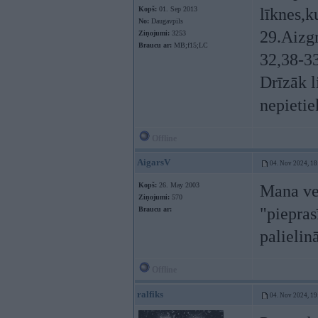
Kopš:
01. Sep 2013
līknes,k
No:
Daugavpils
29.Aizgr
Ziņojumi:
3253
Braucu ar:
MB;f15;LC
32,38-33
Drīzāk l
nepietie
Offline
AigarsV
04. Nov 2024, 18
Kopš:
26. May 2003
Mana ve
Ziņojumi:
570
"piepras
Braucu ar:
palielin
Offline
ralfiks
04. Nov 2024, 19