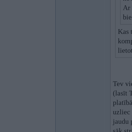
Ar 
bie
Kas 
komp
liet
Tev vi
(lasīt
platīb
uzliec 
jaudu 
sāk st