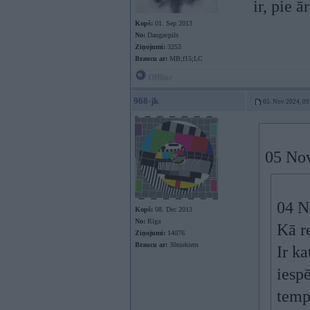
ir, pie 
Kopš:
01. Sep 2013
No:
Daugavpils
Ziņojumi:
3253
Braucu ar:
MB;f15;LC
Offline
968-jk
05. Nov 2024, 09
05 No
04 N
Kopš:
08. Dec 2013
No:
Rīga
Kā r
Ziņojumi:
14076
Braucu ar:
30niekiem
Ir k
iespē
temp