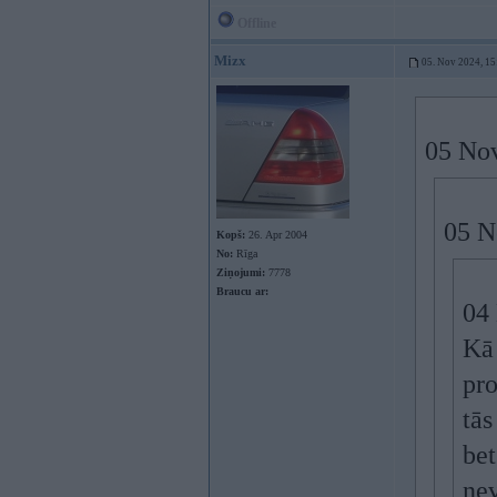
Offline
Mizx
05. Nov 2024, 15
05 No
05 N
Kopš:
26. Apr 2004
No:
Rīga
Ziņojumi:
7778
Braucu ar:
04
Kā 
pr
tās
bet
nev