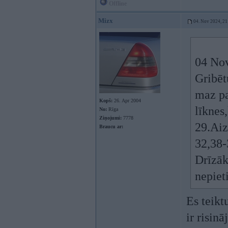
Offline
Mizx
04. Nov 2024, 21
04 No
Gribēt
maz p
Kopš:
26. Apr 2004
līknes
No:
Rīga
Ziņojumi:
7778
29.Aiz
Braucu ar:
32,38-
Drīzāk
nepiet
Es teikt
ir risin