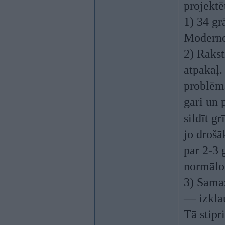
projektēt
1) 34 grā
Modernos
2) Rakst
atpakaļ.
problēma
gari un 
sildīt g
jo drošā
par 2-3 
normālos
3) Sama
— izklau
Tā stipr