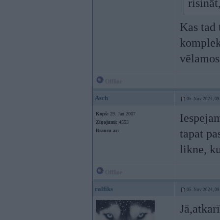
risināt
Kas tad 
komplekt
vēlamos
Offline
Asch
05. Nov 2024, 09
Kopš:
29. Jan 2007
Iespejam
Ziņojumi:
4553
tapat pa
Braucu ar:
likne, k
Offline
ralfiks
05. Nov 2024, 09
Jā,atkar