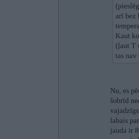
(pieslēg
arī bez
tempera
Kaut ko
(ļaut T 
tas nav 
Nu, es pēc
šobrīd ne
vajadzīgs
labais pa
jauda ir 