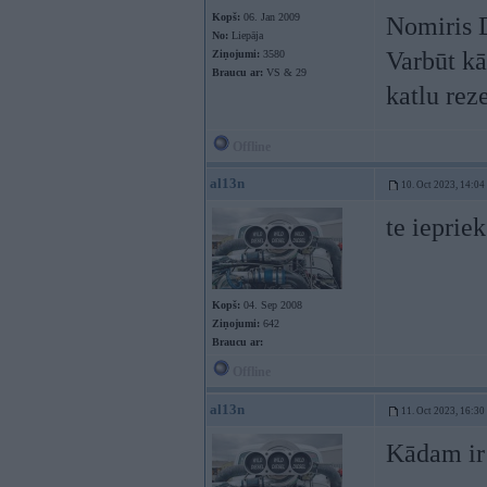
Kopš:
06. Jan 2009
Nomiris D
No:
Liepāja
Varbūt kā
Ziņojumi:
3580
Braucu ar:
VS & 29
katlu rez
Offline
al13n
10. Oct 2023, 14:04
te ieprie
Kopš:
04. Sep 2008
Ziņojumi:
642
Braucu ar:
Offline
al13n
11. Oct 2023, 16:30
Kādam ir 