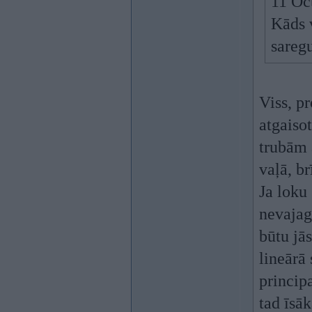
11 Oc
Kāds 
saregu
Viss, p
atgaiso
trubām 
vaļā, br
Ja loku
nevajag
būtu jā
lineārā
princip
tad īsā