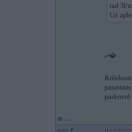
tad 3l/
Uz apbs
Kolektora
parastam 
paskruvē 
Offline
exciter
12. Oct 2023, 09:00