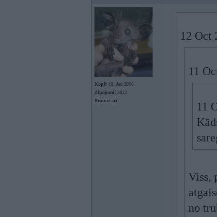
12 Oct 
11 Oc
Kopš:
18. Jan 2006
Ziņojumi:
3822
Braucu ar:
11 
Kāds
sare
Viss, 
atgais
no tr