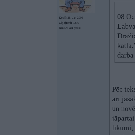
08 Oc
Kopš:
28. Jan 2008
Ziņojumi:
3336
Labvak
Braucu ar:
prieku
Draži
katla.
darba
Pēc teks
arī jāsā
un novēr
jāpartai
līkumi, 