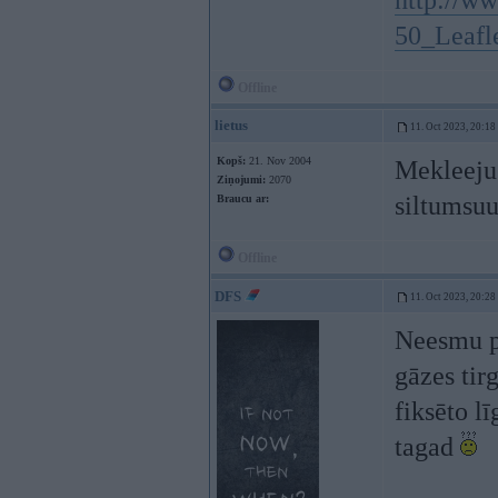
http://ww
50_Leafle
Offline
lietus
11. Oct 2023, 20:18
Kopš:
21. Nov 2004
Mekleeju 
Ziņojumi:
2070
siltumsu
Braucu ar:
Offline
DFS
11. Oct 2023, 20:28
Neesmu pē
gāzes tir
fiksēto l
tagad