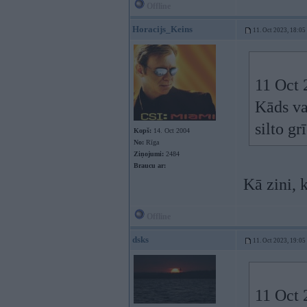
Offline
Horacijs_Keins
11. Oct 2023, 18:05
11 Oct 
Kāds va
silto gr
Kopš:
14. Oct 2004
No:
Rīga
Ziņojumi:
2484
Braucu ar:
Kā zini, k
Offline
dsks
11. Oct 2023, 19:05
11 Oct 