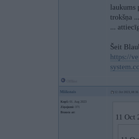
laukums p
trokšņa .
... attiecī
Šeit Blau
https://ve
system.c
Offline
Miikstais
12. Oct 2023, 08:36
Kopš:
01. Aug 2023
Ziņojumi:
371
Braucu ar:
11 Oct 