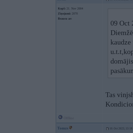
Kopš:
21. Nov 2004
Ziņojumi:
2070
Braucu ar:
09 Oct 
Diemžēl
kaudze 
u.t.t,k
domājis,
pasāku
Tas vinjs
Kondicion
Offline
Tomzs
10. Oct 2023, 13:18