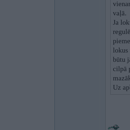
vienam
vaļā.
Ja lok
regulē
pieme
lokus 
būtu 
cilpā 
mazāka
Uz ap