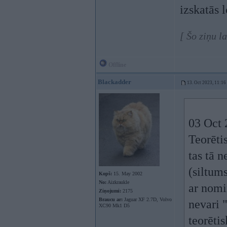
izskatās l
[ Šo ziņu l
Offline
Blackadder
13. Oct 2023, 11:16
03 Oct 
Teorētis
tas tā n
(siltums
Kopš:
15. May 2002
No:
Aizkraukle
ar nomi
Ziņojumi:
2175
Braucu ar:
Jaguar XF 2.7D, Volvo
nevari 
XC90 Mk1 D5
teorēti