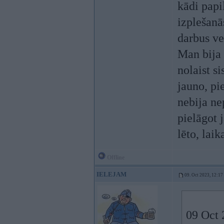
kādi papil
izplešanā
darbus vei
Man bija 
nolaist s
jauno, pi
nebija ne
pielāgot 
lēto, lai
Offline
IELEJAM
09. Oct 2023, 12:17
09 Oct 