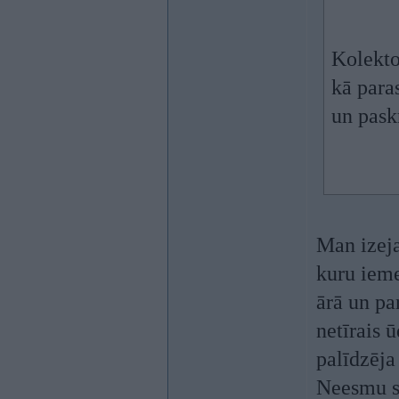
Kolekto
kā para
un paskr
Man izeja
kuru ieme
ārā un par
netīrais 
palīdzēja
Neesmu sa