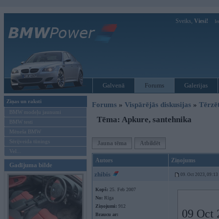
Sveiks,
Viesi!
Ie
Galvenā
Forums
Galerijas
Ziņas un raksti
Forums
»
Vispārējās diskusijas
»
Tērzē
BMW modeļu jaunumi
Tēma: Apkure, santehnika
BMW testi
Mēneša BMW
Sērijveida tūnings
Jauna tēma
Atbildēt
Vel...
Autors
Ziņojums
Gadījuma bilde
zhibis
09. Oct 2023, 09:13
Kopš:
25. Feb 2007
No:
Rīga
Ziņojumi:
912
09 Oct 
Braucu ar: