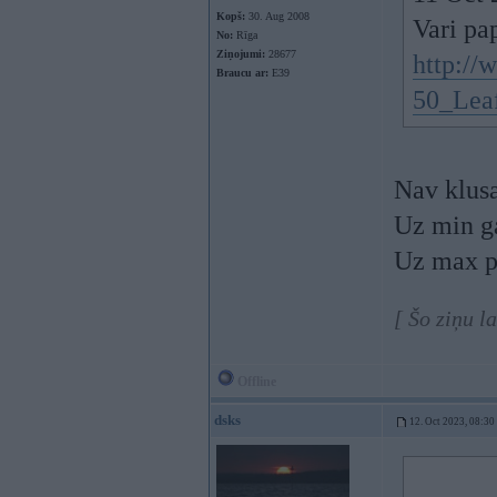
Kopš:
30. Aug 2008
Vari pap
No:
Rīga
Ziņojumi:
28677
http://
Braucu ar:
E39
50_Leaf
Nav klus
Uz min ga
Uz max pū
[ Šo ziņu l
Offline
dsks
12. Oct 2023, 08:30