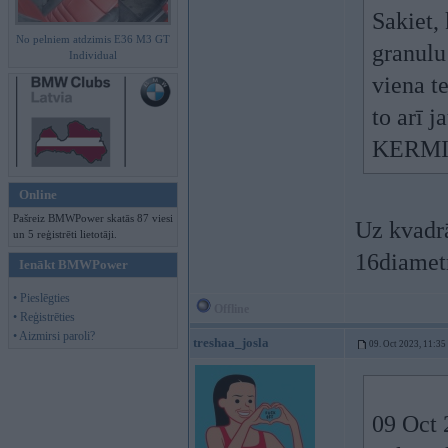
Sakiet, 
No pelniem atdzimis E36 M3 GT
granulu 
Individual
viena t
to arī 
KERMI X
Online
Pašreiz BMWPower skatās 87 viesi
Uz kvadrā
un 5 reģistrēti lietotāji.
16diametr
Ienākt BMWPower
• Pieslēgties
Offline
• Reģistrēties
• Aizmirsi paroli?
treshaa_josla
09. Oct 2023, 11:35
09 Oct 