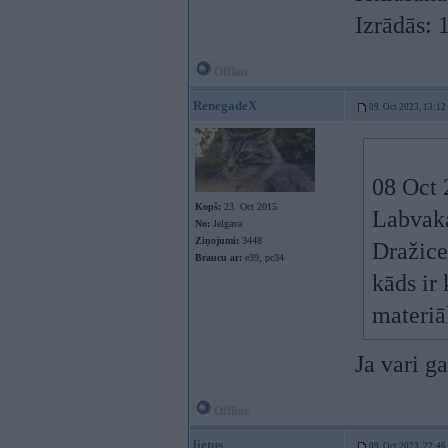
Izrādās: 
Offline
RenegadeX
09. Oct 2023, 13:12
08 Oct 
Kopš:
23. Oct 2015
Labvaka
No:
Jelgava
Ziņojumi:
3448
Dražice
Braucu ar:
e39, pc34
kāds ir 
materiā
Ja vari ga
Offline
lietus
09. Oct 2023, 22:46