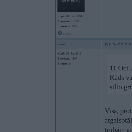
Kopš:
08. Feb 2004
Ziņojumi:
15279
Braucu ar:
979
Offline
cmax
11. Oct 2023, 20:38
Kopš:
03. Jan 2013
Ziņojumi:
1197
Braucu ar:
11 Oct 
Kāds va
silto gr
Viss, pro
atgaisotā
trubām ā