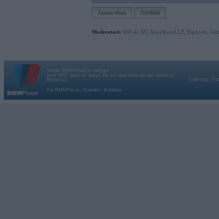
Jauna tēma
Atbildēt
Moderatori:
968-jk
,
AV
,
AiwaShuraLLP
,
BigArchi
,
Gir
Vortāls BMWPower.lv darbojas
kopš 2002. gada 14. maija. Tas nav auto klubs un nav saistīts ar
Galvena
|
Fo
BMW AG.
Par BMWPower
|
Kontakti
|
Reklāma