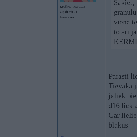
Sakiet, 
Kopš:
07. Mar 2023
granulu 
Ziņojumi:
741
Braucu ar:
viena t
to arī 
KERMI X
Parasti li
Tievāka j
jāliek bi
d16 liek 
Gar lieli
blakus