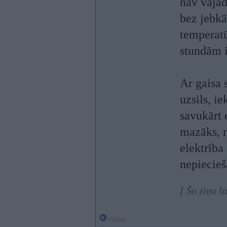
nav vajad
bez jebkā
temperatū
stundām i
Ar gaisa 
uzsils, i
savukārt 
mazāks, n
elektrība
nepiecieš
[ Šo ziņu l
Offline