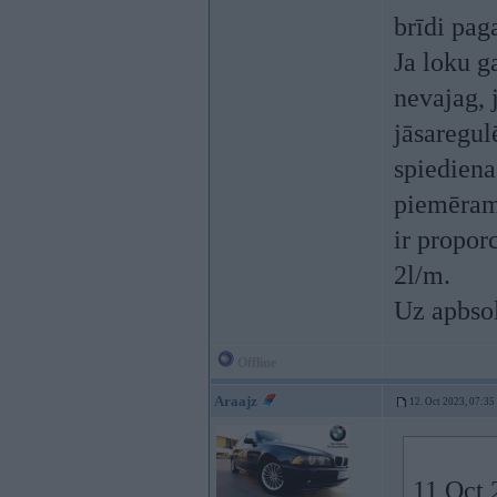
brīdi pag
Ja loku g
nevajag, 
jāsaregul
spiediena
piemēram 
ir propor
2l/m.
Uz apbsol
Offline
Araajz
12. Oct 2023, 07:35
11 Oct 