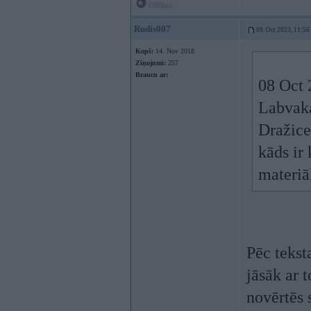
Offline
Rudis007
09. Oct 2023, 11:56
Kopš:
14. Nov 2018
Ziņojumi:
257
Braucu ar:
08 Oct 
Labvaka
Dražice
kāds ir 
materiā
Pēc teksta
jāsāk ar 
novērtēs s