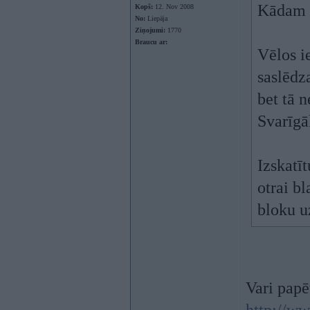
Kādam i
Kopš:
12. Nov 2008
No:
Liepāja
Ziņojumi:
1770
Braucu ar:
Vēlos i
saslēdz
bet tā 
Svarīgāk
Izskatī
otrai b
bloku u
Vari papē