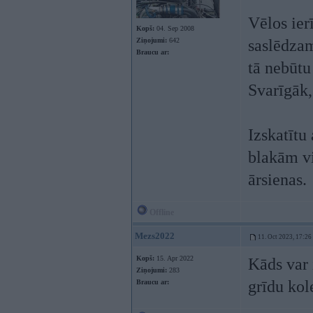
Vēlos ier
Kopš:
04. Sep 2008
Ziņojumi:
642
saslēdzam
Braucu ar:
tā nebūtu
Svarīgāk, 
Izskatītu
blakām vi
ārsienas.
Offline
Mezs2022
11. Oct 2023, 17:26
Kopš:
15. Apr 2022
Kāds var 
Ziņojumi:
283
grīdu kol
Braucu ar: