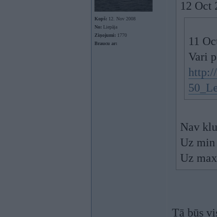
12 Oct 
Kopš:
12. Nov 2008
No:
Liepāja
Ziņojumi:
1770
11 Oc
Braucu ar:
Vari p
http:
50_Le
Nav klu
Uz min 
Uz max 
Tā būs vis