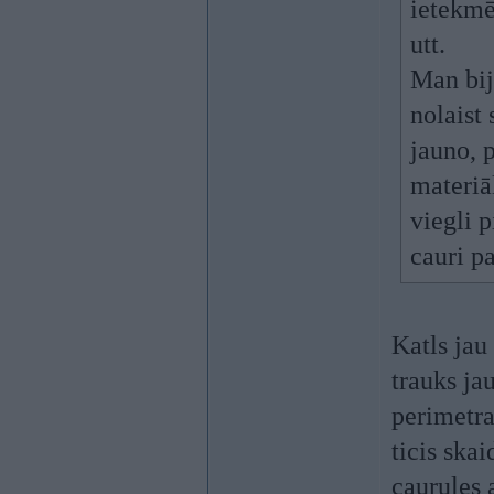
ietekmēs
utt.
Man bij
nolaist 
jauno, 
materiā
viegli 
cauri pa
Katls jau 
trauks ja
perimetra
ticis ska
caurules 