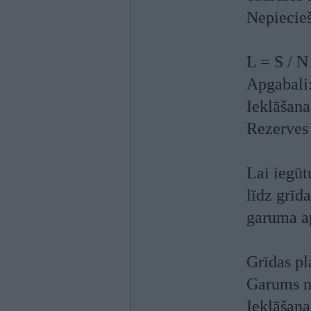
Nepiecie
L = S / N
Apgabali
Ieklāšanas
Rezerves 
Lai iegūt
līdz grīd
garuma a
Grīdas pl
Garums no
Ieklāšana