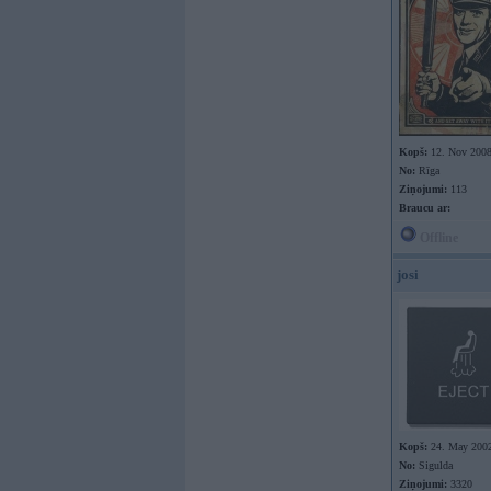
Kopš:
12. Nov 200
No:
Rīga
Ziņojumi:
113
Braucu ar:
Offline
josi
Kopš:
24. May 200
No:
Sigulda
Ziņojumi:
3320