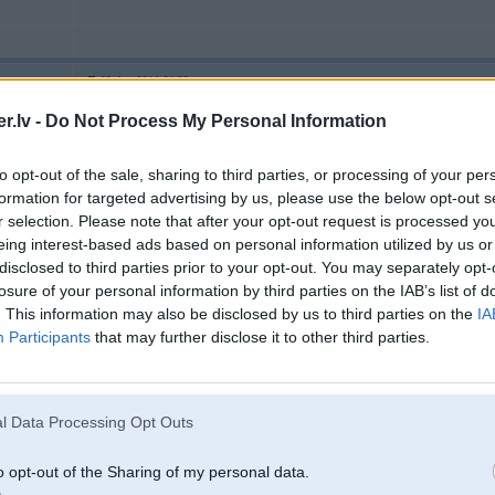
03. Aug 2014, 01:23
Iepriekšējie auto saimnieki bija parūpējušies, lai ziemas riepas vairs nevarē
.lv -
Do Not Process My Personal Information
diemžēl arī speciālo zvaigznīti. No kādiem auto viņu varētu meklēt? Šovakar p
to opt-out of the sale, sharing to third parties, or processing of your per
formation for targeted advertising by us, please use the below opt-out s
[ Šo ziņu laboja SoWhat, 03 Aug 2014, 01:23:14 ]
r selection. Please note that after your opt-out request is processed y
eing interest-based ads based on personal information utilized by us or
200GS, E46
ju
disclosed to third parties prior to your opt-out. You may separately opt-
losure of your personal information by third parties on the IAB’s list of
. This information may also be disclosed by us to third parties on the
IA
03. Aug 2014, 04:13
Participants
that may further disclose it to other third parties.
02 Aug 2014, 23:07:11 josi rakstīja:
l Data Processing Opt Outs
02 Aug 2014, 18:00:15 ralfsjanis rakstīja:
Sveiki. kur ir iespējams nonemt kludu e90 kludu no panela... (bilde)Rig
o opt-out of the Sharing of my personal data.
tds