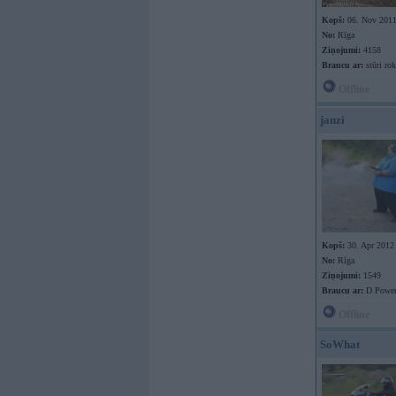
Kopš:
06. Nov 201
No:
Rīga
Ziņojumi:
4158
Braucu ar:
stūri rok
Offline
janzi
Kopš:
30. Apr 2012
No:
Rīga
Ziņojumi:
1549
Braucu ar:
D Powe
Offline
SoWhat