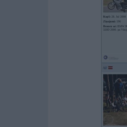
Kopš:
28. Jul 2008
Ziņojumi:
196
Braucu ar:
BMW R1
320D 2000. pa Vāci
Offline
AF