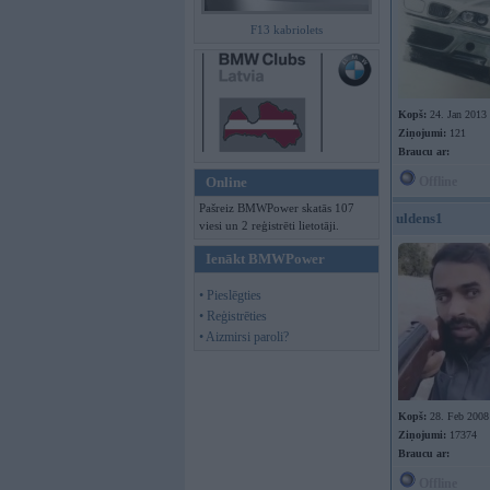
F13 kabriolets
Kopš:
24. Jan 2013
Ziņojumi:
121
Braucu ar:
Online
Offline
Pašreiz BMWPower skatās 107
uldens1
viesi un 2 reģistrēti lietotāji.
Ienākt BMWPower
• Pieslēgties
• Reģistrēties
• Aizmirsi paroli?
Kopš:
28. Feb 2008
Ziņojumi:
17374
Braucu ar:
Offline