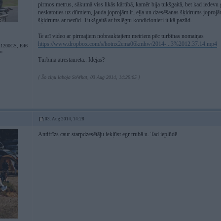
pirmos metrus, sākumā viss likās kārtībā, kamēr bija tukšgaitā, bet kad iedevu
neskatoties uz dūmiem, jauda joprojām ir, eļļa un dzesēšanas šķidrums joproj
šķidrums ar nezūd. Tukšgaitā ar izslēgtu kondicionieri it kā pazūd.
Te arī video ar pirmajiem nobrauktajiem metriem pēc turbīnas nomaiņas
https://www.dropbox.com/s/hotnx2ema06kmhw/2014-...3%2012.37.14.mp4
200GS, E46
ju
Turbīna atrestaurēta.. Idejas?
[ Šo ziņu laboja SoWhat, 03 Aug 2014, 14:29:05 ]
03. Aug 2014, 14:28
Antifrīzs caur starpdzesētāju iekļūst egr trubā u. Tad ieplūdē