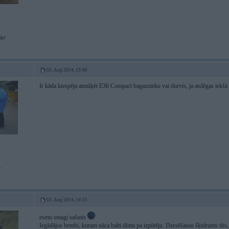
1
ās!
03. Aug 2014, 13:00
Ir kāda kiespēja atmūķēt E36 Compact bagaznieku vai durvis, ja atslēgas iekšā
r
03. Aug 2014, 14:15
esmu smagi sašutis
Iegādājos bembi, kuram nāca balti dūmi pa izpūtēju. Dzesēšanas šķidrums tīrs, e