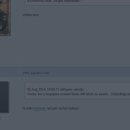
Kā krieviski skan "izkapts kapināšana"?
отбить косу
8
02. Aug 2014, 23:07
02 Aug 2014, 18:00:15 ralfsjanis rakstīja:
Sveiki. kur ir iespējams nonemt kludu e90 kludu no panela... (bilde)Riga u
Ja māki
internetu
, tad pats un bez maksas.
2