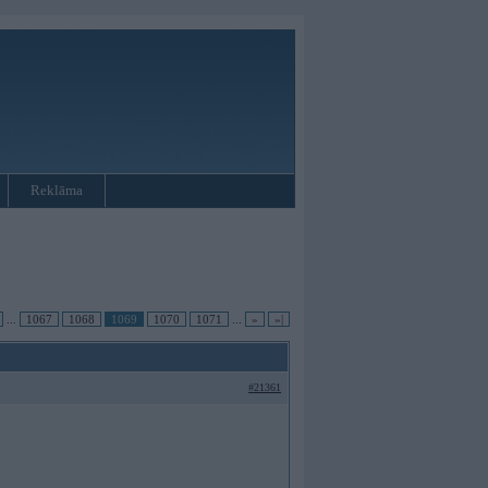
Reklāma
...
1067
1068
1069
1070
1071
...
»
»|
#21361