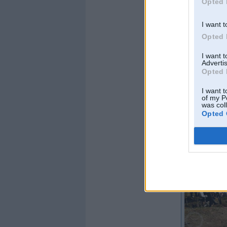
Opted 
I want t
Opted 
I want 
Advertis
Opted 
I want t
of my P
was col
Offline
Opted 
AF