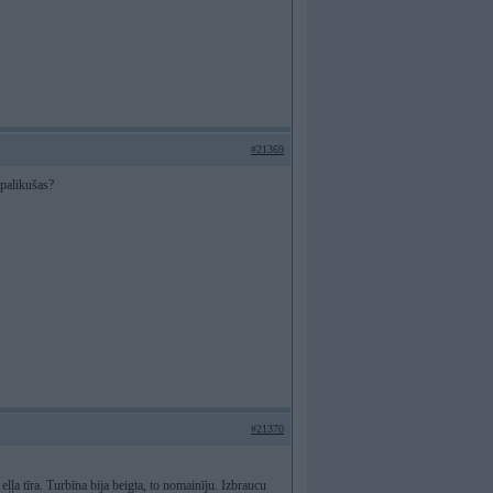
#21369
 palikušas?
#21370
ļļa tīra. Turbīna bija beigta, to nomainīju. Izbraucu