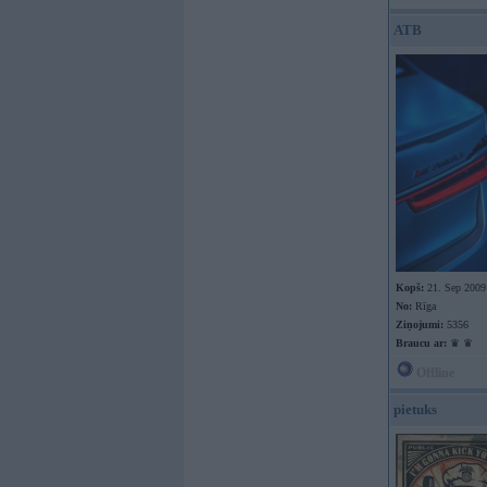
ATB
Kopš:
21. Sep 2009
No:
Rīga
Ziņojumi:
5356
Braucu ar:
♛ ♛
Offline
pietuks