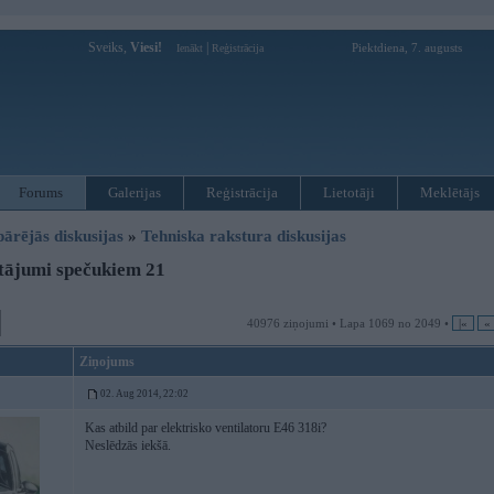
Sveiks,
Viesi!
|
Piektdiena, 7. augusts
Ienākt
Reģistrācija
Forums
Galerijas
Reģistrācija
Lietotāji
Meklētājs
pārējās diskusijas
»
Tehniska rakstura diskusijas
tājumi spečukiem 21
40976 ziņojumi • Lapa 1069 no 2049 •
|«
«
Ziņojums
02. Aug 2014, 22:02
Kas atbild par elektrisko ventilatoru E46 318i?
Neslēdzās iekšā.