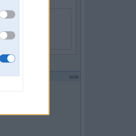
#21368