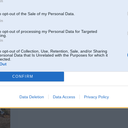
In
Ja māki
internetu
, tad pats un bez maksas.
o opt-out of the Sale of my Personal Data.
In
Bet vai tiešām nav kāds ar to nodarbojas un var izdarīt??
to opt-out of processing my Personal Data for Targeted
ing.
[ Šo ziņu laboja ralfsjanis, 03 Aug 2014, 04:16:02 ]
In
o opt-out of Collection, Use, Retention, Sale, and/or Sharing
ersonal Data that Is Unrelated with the Purposes for which it
lected.
Out
03. Aug 2014, 08:58
CONFIRM
jautājums, vai m57 un m47 kārbu stiprinājuma vietas ir vienādas?
Data Deletion
Data Access
Privacy Policy