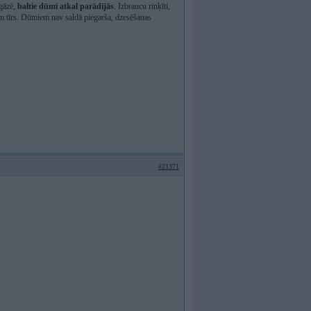
 gāzē,
baltie dūmi atkal parādījās
. Izbraucu rinķīti,
ām tīrs. Dūmiem nav saldā piegarša, dzesēšanas
#21371