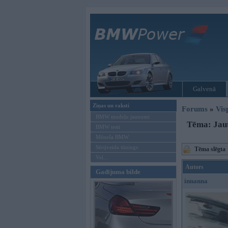
Galvenā
Ziņas un raksti
Forums
»
Vis
BMW modeļu jaunumi
Tēma: Jau
BMW testi
Mēneša BMW
Sērijveida tūnings
Tēma slēgta
Vel...
Autors
Gadījuma bilde
innanna