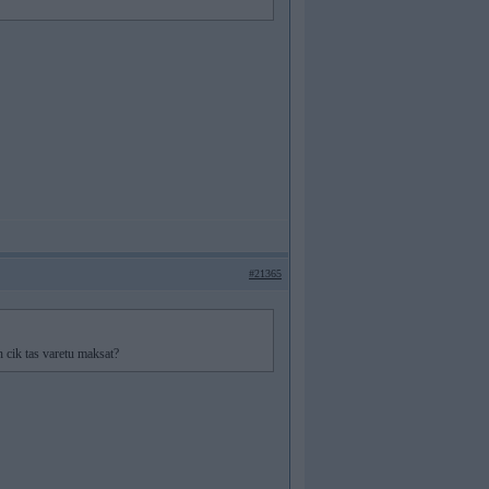
#21365
n cik tas varetu maksat?