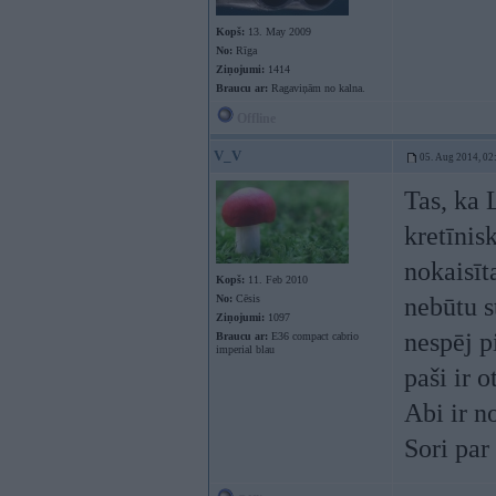
Kopš:
13. May 2009
No:
Rīga
Ziņojumi:
1414
Braucu ar:
Ragaviņām no kalna.
Offline
V_V
05. Aug 2014, 02
Tas, ka 
kretīnis
nokaisīt
Kopš:
11. Feb 2010
No:
Cēsis
nebūtu s
Ziņojumi:
1097
nespēj p
Braucu ar:
E36 compact cabrio
imperial blau
paši ir 
Abi ir n
Sori par 