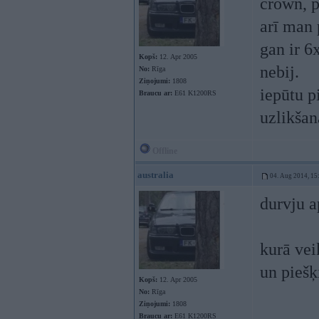
crown, p
arī man
gan ir 6
Kopš:
12. Apr 2005
nebij.
No:
Rīga
Ziņojumi:
1808
iepūtu p
Braucu ar:
E61 K1200RS
uzlikšan
Offline
australia
04. Aug 2014, 15
durvju a
kurā vei
un piešķ
Kopš:
12. Apr 2005
No:
Rīga
Ziņojumi:
1808
Braucu ar:
E61 K1200RS