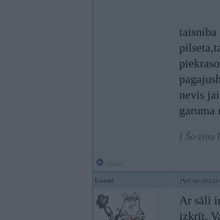
taisniba
pilseta,
piekraso
pagajush
nevis ja
garuma 
[ Šo ziņu 
Offline
Laoshi
07. Oct 2015, 13:
Ar sāli 
izkrīt. 