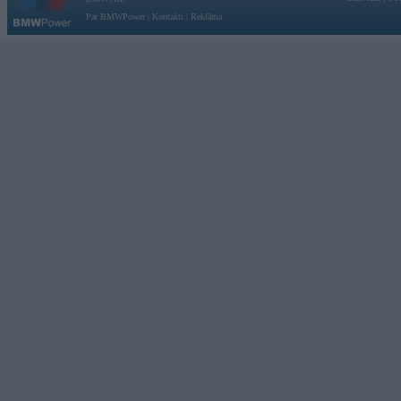
Par BMWPower
|
Kontakti
|
Reklāma