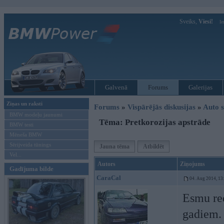
Sveiks,
Viesi!
Ie
Galvenā
Forums
Galerijas
Ziņas un raksti
Forums
»
Vispārējās diskusijas
»
Auto s
BMW modeļu jaunumi
Tēma: Pretkorozijas apstrāde
BMW testi
Mēneša BMW
Sērijveida tūnings
Jauna tēma
Atbildēt
Vel...
Autors
Ziņojums
Gadījuma bilde
CaraCal
04. Aug 2014, 13
Esmu re
gadiem. 