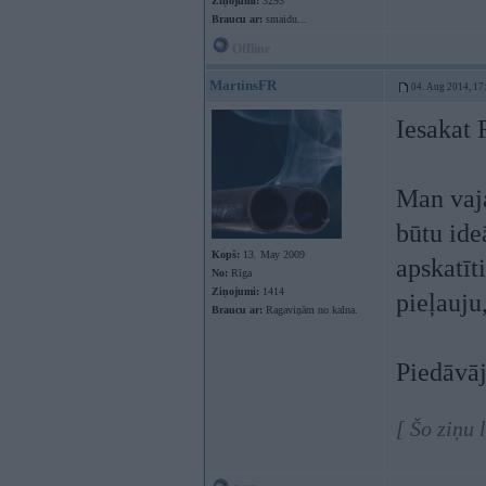
Ziņojumi:
3293
Braucu ar:
smaidu...
Offline
MartinsFR
04. Aug 2014, 17
Iesakat 
Man vaja
būtu ide
Kopš:
13. May 2009
apskatīt
No:
Rīga
Ziņojumi:
1414
pieļauju
Braucu ar:
Ragaviņām no kalna.
Piedāv
[ Šo ziņu