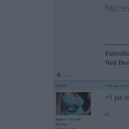
http://
----------
Patiesīb
Чей Вен
Offline
shvillis
04. Aug 2014, 16
+1 pie r
Kopš:
02. May 2008
No:
Rīga