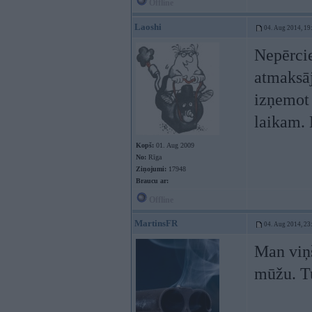
Offline
Laoshi
04. Aug 2014, 19
Nepērcie
atmaksāj
izņemot 
laikam. 
Kopš:
01. Aug 2009
No:
Rīga
Ziņojumi:
17948
Braucu ar:
Offline
MartinsFR
04. Aug 2014, 23
Man viņš
mūžu. T