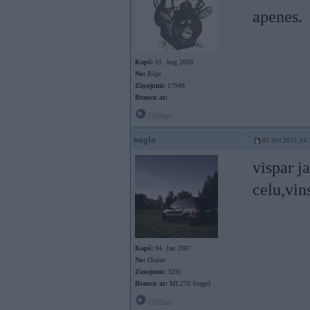
apenes.
Kopš:
01. Aug 2009
No:
Rīga
Ziņojumi:
17948
Braucu ar:
Offline
nagla
07. Oct 2015, 14:
vispar j
celu,vin
Kopš:
04. Jan 2007
No:
Olaine
Ziņojumi:
3235
Braucu ar:
ML270 Stage1
Offline