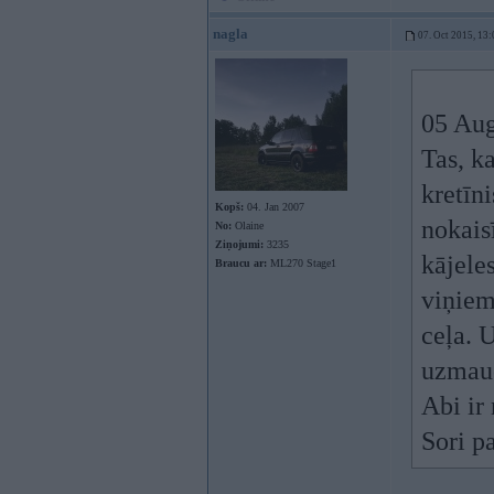
nagla
07. Oct 2015, 13:
05 Aug
Tas, k
kretīn
Kopš:
04. Jan 2007
nokaisī
No:
Olaine
Ziņojumi:
3235
kājeles
Braucu ar:
ML270 Stage1
viņiem
ceļa. U
uzmauc
Abi ir
Sori pa