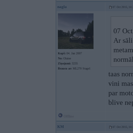
nagla
07. Oct 2015, 14:
07 Oct
Ar sāli
metama
Kopš:
04. Jan 2007
normāl
No:
Olaine
Ziņojumi:
3235
Braucu ar:
ML270 Stage1
taas nor
vini mas
par moto
blive ne
Offline
KM
07. Oct 2015, 14: