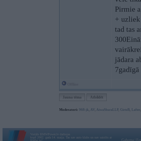
Pirmie a
+ uzliek
tad tas a
300Einār
vairākre
jādara a
7gadīgā 
Offline
Jauna tēma
Atbildēt
Moderatori:
968-jk
,
AV
,
AiwaShuraLLP
,
GirtzB
,
Lafter
Vortāls BMWPower.lv darbojas
kopš 2002. gada 14. maija. Tas nav auto klubs un nav saistīts ar
Galvena
|
Fo
BMW AG.