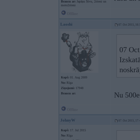
Braucu ar:
Japāņu Ņivu, 2riteni un
moto2riteni
Offline
Laoshi
07. Oct 2015, 16:
07 Oct
Izskat
noskrā
Kopš:
01. Aug 2009
No:
Rīga
Ziņojumi:
17948
Nu 500eu
Braucu ar:
Offline
JohnyW
07. Oct 2015, 17:
Kopš:
17. Jul 2015
No:
Rīga