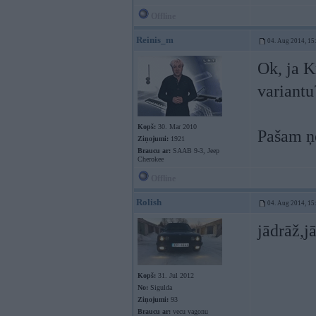
Offline
Reinis_m
04. Aug 2014, 15
Ok, ja K
variantu
Kopš:
30. Mar 2010
Pašam ņe
Ziņojumi:
1921
Braucu ar:
SAAB 9-3, Jeep
Cherokee
Offline
Rolish
04. Aug 2014, 15
jādrāž,j
Kopš:
31. Jul 2012
No:
Sigulda
Ziņojumi:
93
Braucu ar:
vecu vagonu