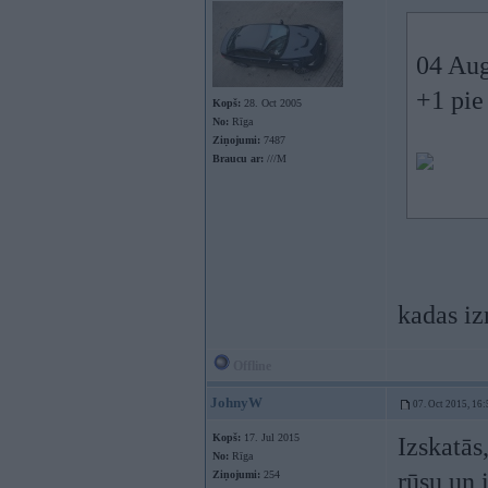
04 Aug
+1 pie
Kopš:
28. Oct 2005
No:
Rīga
Ziņojumi:
7487
Braucu ar:
///M
kadas i
Offline
JohnyW
07. Oct 2015, 16:
Kopš:
17. Jul 2015
Izskatās
No:
Rīga
rūsu un 
Ziņojumi:
254