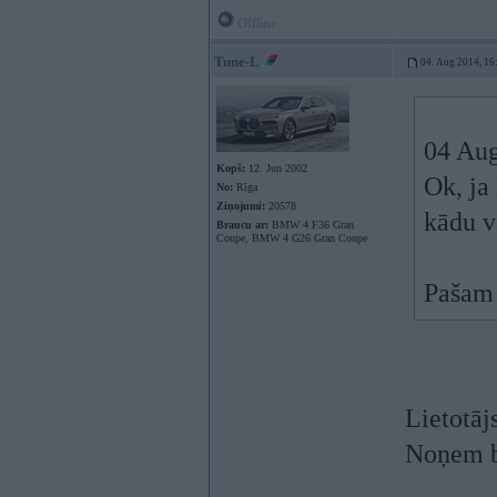
Offline
Tune-L
04. Aug 2014, 16
04 Aug
Kopš:
12. Jun 2002
Ok, ja
No:
Rīga
Ziņojumi:
20578
kādu v
Braucu ar:
BMW 4 F36 Gran
Coupe, BMW 4 G26 Gran Coupe
Pašam 
Lietotāj
Noņem b