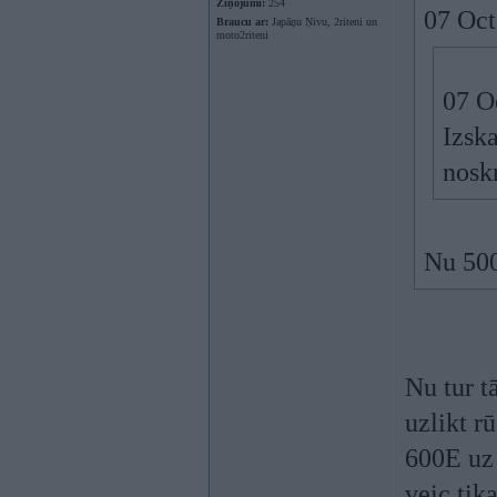
Ziņojumi:
254
07 Oct
Braucu ar:
Japāņu Ņivu, 2riteni un
moto2riteni
07 O
Izska
noskr
Nu 500
Nu tur t
uzlikt r
600E uz 
veic tika