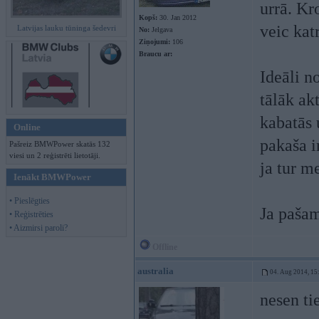
urrā. Kr
Kopš:
30. Jan 2012
veic kat
Latvijas lauku tūninga šedevri
No:
Jelgava
Ziņojumi:
106
Braucu ar:
Ideāli n
tālāk ak
kabatās 
Online
pakaša i
Pašreiz BMWPower skatās 132
viesi un 2 reģistrēti lietotāji.
ja tur me
Ienākt BMWPower
• Pieslēgties
Ja pašam
• Reģistrēties
• Aizmirsi paroli?
Offline
australia
04. Aug 2014, 15
nesen ti