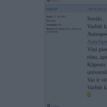
Offline
JohnyW
07. Oct 2015, 12:
Kopš:
17. Jul 2015
Sveiki.
No:
Rīga
Varbūt k
Ziņojumi:
254
Braucu ar:
Japāņu Ņivu, 2riteni un
moto2riteni
Autospec
AutoSpe
Viņi pie
rūsu, ap
Kāposts 
universā
Vai ir v
Varbūt k
Offline