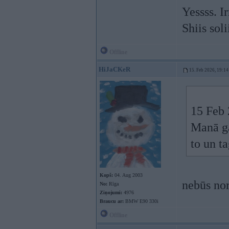
Yessss. Ir
Shiis sol
Offline
HiJaCKeR
15. Feb 2026, 19:14
15 Feb 
Manā ga
to un t
Kopš:
04. Aug 2003
nebūs no
No:
Rīga
Ziņojumi:
4976
Braucu ar:
BMW E90 330i
Offline