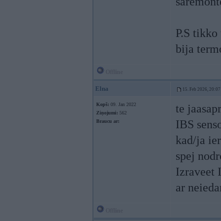
saremontē
P.S tikko
bija term
Offline
Elna
15. Feb 2026, 20:07
Kopš:
09. Jan 2022
te jaasa
Ziņojumi:
562
IBS senso
Braucu ar:
kad/ja ie
spej nodr
Izraveet 
ar neieda
Offline