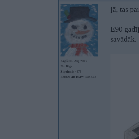
jā, tas p
E90 gadīj
savādāk.
Kopš:
04. Aug 2003
No:
Rīga
Ziņojumi:
4976
Braucu ar:
BMW E90 330i