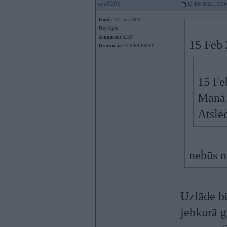
sys9291
15. Feb 2026, 19:54
Kopš:
13. Jun 2003
No:
Ogre
Ziņojumi:
5238
15 Feb 
Braucu ar:
F20 R1200RT
15 Fe
Manā 
Atslē
nebūs n
Uzlāde bū
jebkurā g