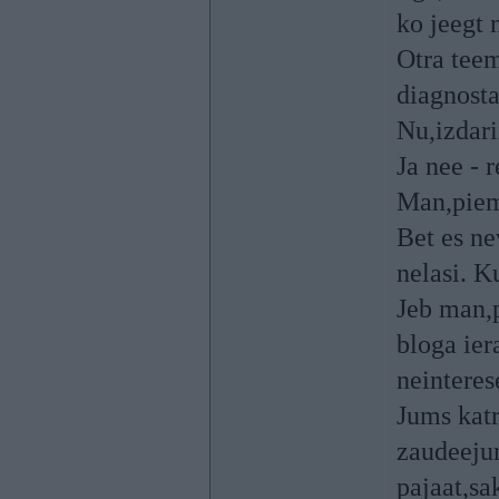
ko jeegt n
Otra teem
diagnosta
Nu,izdari
Ja nee - 
Man,piem.
Bet es ne
nelasi. 
Jeb man,p
bloga ier
neintere
Jums katr
zaudeejum
pajaat,sa