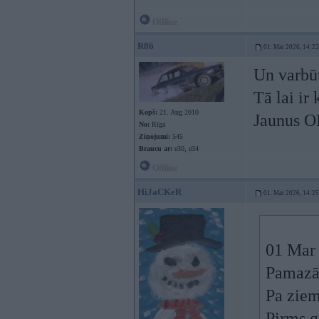
Offline
R86
01. Mar 2026, 14:22
Un varbūt
Tā lai ir 
Kopš:
21. Aug 2010
Jaunus OE
No:
Rīga
Ziņojumi:
545
Braucu ar:
e30, e34
Offline
HiJaCKeR
01. Mar 2026, 14:25
01 Mar
Pamazām
Pa ziem
Pirms g