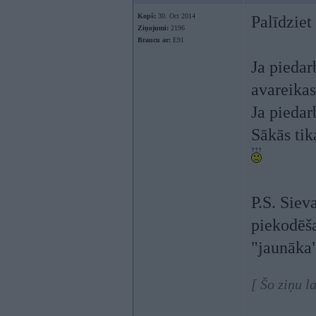
Kopš:
30. Oct 2014
Palīdziet
Ziņojumi:
2196
Braucu ar:
E91
Ja piedar
avareikas
Ja piedarb
Sākās tik
P.S. Sieva
piekodēša
"jaunāka"
[ Šo ziņu l