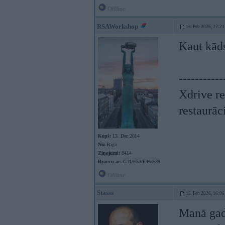
Offline
RSAWorkshop
14. Feb 2026, 22:21
Kaut kāds
-----------
Xdrive re
restaurāc
Kopš:
13. Dec 2014
No:
Rīga
Ziņojumi:
8414
Braucu ar:
G31/E53/E46/E39
Offline
Stasss
15. Feb 2026, 16:06
Manā gadī