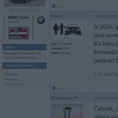
Offline
Alpina B7S Turbo (E12)
Mikels
04. Jan 2026, 15:07
Ir 2026. 
jūsu savst
Kā būtu,j
Kopš:
28. Jan 2011
Online
Ziņojumi:
5532
komunikāc
Braucu ar:
cieņu
Pašreiz BMWPower skatās 360
viesi un 0 reģistrēti lietotāji.
publiski b
Ienākt BMWPower
[ Šo ziņu l
• Pieslēgties
• Reģistrēties
• Aizmirsi paroli?
Offline
RSAWorkshop
04. Jan 2026, 15:14
Čabulīt, 
vēlme vis