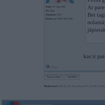
Ar pare
Kopš:
04. Aug 2003
No:
Rīga
Bet tag
Ziņojumi:
4976
Braucu ar:
BMW E90 330i
nolamāj
jāpiera
kas ir pa
Offline
Jauna tēma
Atbildēt
Moderatori:
968-jk
,
AV
,
AiwaShuraLLP
,
GirtzB
,
Lafter
Vortāls BMWPower.lv darbojas