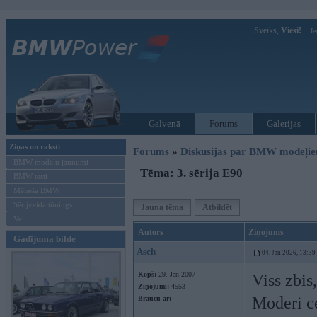
Sveiks,
Viesi!
Ie
Galvenā
Forums
Galerijas
Ziņas un raksti
Forums
»
Diskusijas par BMW modeļi
BMW modeļu jaunumi
Tēma: 3. sērija E90
BMW testi
Mēneša BMW
Sērijveida tūnings
Jauna tēma
Atbildēt
Vel...
Autors
Ziņojums
Gadījuma bilde
Asch
04. Jan 2026, 13:39
Kopš:
29. Jan 2007
Viss zbis
Ziņojumi:
4553
Moderi ce
Braucu ar: