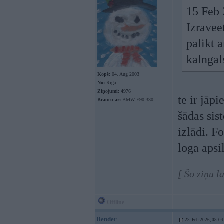
15 Feb 
Izravee
palikt 
kalngal
Kopš:
04. Aug 2003
No:
Rīga
Ziņojumi:
4976
te ir jāp
Braucu ar:
BMW E90 330i
šādas sis
izlādi. F
loga apsil
[ Šo ziņu 
Offline
Bender
23. Feb 2026, 08:04