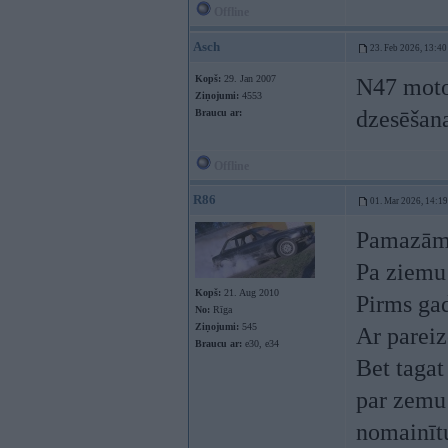
Offline
Asch
23. Feb 2026, 13:40
Kopš:
29. Jan 2007
N47 motor
Ziņojumi:
4553
dzesēšana
Braucu ar:
Offline
R86
01. Mar 2026, 14:19
Pamazām 
Pa ziemu 
Kopš:
21. Aug 2010
Pirms gad
No:
Rīga
Ziņojumi:
545
Ar pareiz
Braucu ar:
e30, e34
Bet tagat
par zemu 
nomainītu