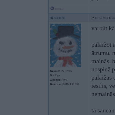
Offline
HiJaCKeR
14. Feb 2026, 14:46
varbūt kā
palaižot 
ātrumu. m
mainās, b
nospiež p
Kopš:
04. Aug 2003
No:
Rīga
palaižas 
Ziņojumi:
4976
iesilis, 
Braucu ar:
BMW E90 330i
nemainās
tā saucam