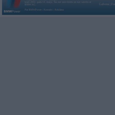
kopš 2002. gada 14. maija. Tas nav auto klubs un nav saistīts ar
Galvena
|
Fo
BMW AG.
Par BMWPower
|
Kontakti
|
Reklāma