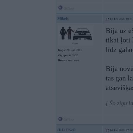
Offline
Mikels
14. Feb 2026, 19:41
Bija uz e
tikai ļoti
līdz gala
Kopš:
28. Jan 2011
Ziņojumi:
5532
Braucu ar:
cieņu
Bija novē
tas gan l
atsevišķa
[ Šo ziņu l
Offline
HiJaCKeR
14. Feb 2026, 22:08