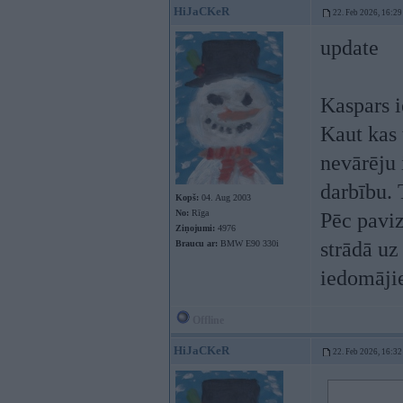
HiJaCKeR
22. Feb 2026, 16:29
update
Kaspars i
Kaut kas 
nevārēju 
darbību. T
Kopš:
04. Aug 2003
No:
Rīga
Pēc paviz
Ziņojumi:
4976
strādā uz
Braucu ar:
BMW E90 330i
iedomājie
Offline
HiJaCKeR
22. Feb 2026, 16:32