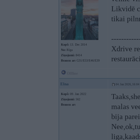
Likvidē c
tikai pil
-----------
Kopš:
13. Dec 2014
Xdrive re
No:
Rīga
Ziņojumi:
8414
restaurāc
Braucu ar:
G31/E53/E46/E39
Offline
Elna
04. Jan 2026, 16:04
Kopš:
09. Jan 2022
Taaks,she
Ziņojumi:
562
malas vee
Braucu ar:
bija parei
Nee,ok,tu
liga,kaad