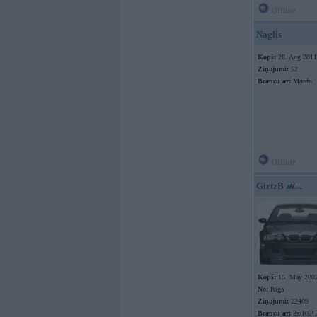
Offline
Naglis
Kopš:
28. Aug 2011
Ziņojumi:
52
Braucu ar:
Mazdu
Offline
GirtzB
Kopš:
15. May 200
No:
Rīga
Ziņojumi:
22409
Braucu ar:
2x(R6+