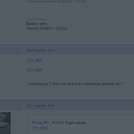
[ Šo ziņu laboja GirtzB, 29 Aug 2011, 17:17:50 ]
-----------------
Braukt ir priex.
Tikai R6, S54B32 + 2JZ-GE
29. Aug 2011, 18:14
1.Ko sakat?
2.Ko sakat?
+ jautājums par 2. bmw, vai var to koku nomainīt par alumīniju kā 1.?
29. Aug 2011, 18:30
29 Aug 2011, 18:14:21 Naglis rakstīja:
1.Ko sakat?