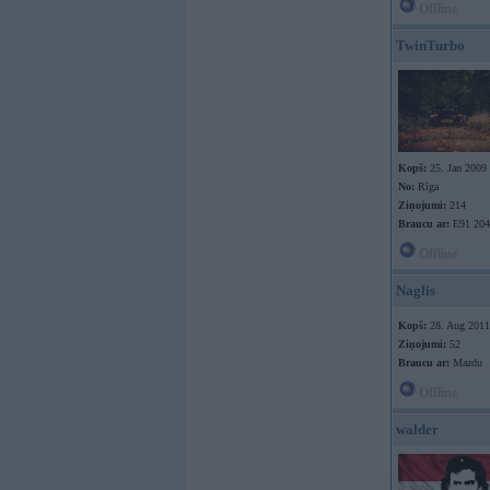
Offline
TwinTurbo
Kopš:
25. Jan 2009
No:
Rīga
Ziņojumi:
214
Braucu ar:
E91 204
Offline
Naglis
Kopš:
28. Aug 2011
Ziņojumi:
52
Braucu ar:
Mazdu
Offline
walder