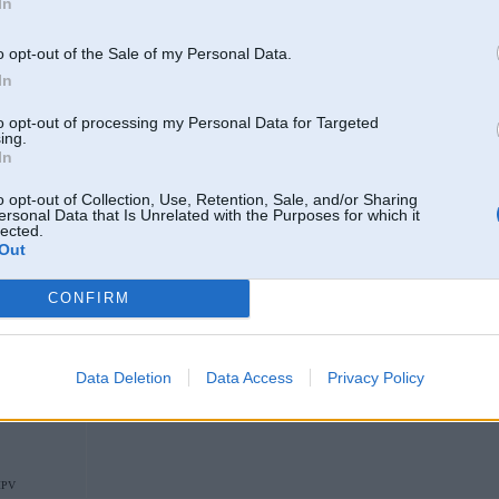
In
29. Aug 2011, 16:36
o opt-out of the Sale of my Personal Data.
In
29 Aug 2011, 16:25:58 OX rakstīja:
to opt-out of processing my Personal Data for Targeted
kādu laiku bija e90 2.0 benz
ing.
zem 7.5-8 dabūt nevarēja vidējo, ja pareizi atceros
In
o opt-out of Collection, Use, Retention, Sale, and/or Sharing
ersonal Data that Is Unrelated with the Purposes for which it
lected.
Pa pilsētu?
Out
CONFIRM
29. Aug 2011, 16:43
Vai tas E46 vai E90 325i, bet vidējais zem 9 viņiem NEBŪS!!!
Data Deletion
Data Access
Privacy Policy
MPV