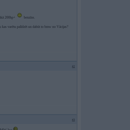
 itkā 200hp+
benzīns.
kādu kas varētu palīdzēt un dabūt to bmw no Vācijas?
#2
#3