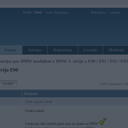
Sveiks,
Viesi!
|
Piektdiena, 7. augusts
Ienākt
Reģistrācija
Forums
Galerijas
Reģistrācija
Lietotāji
Meklētājs
kusijas par BMW modeļiem
»
BMW 3. sērija
»
E90 / E91 / E92 / E9
ērija E90
Atbildēt
11021 ziņojumi • La
Ziņojums
28. Aug 2011, 16:04
Sveiki visiem!
Lēnām jau sāku meklēt jaunu auto un skatos uz BMW