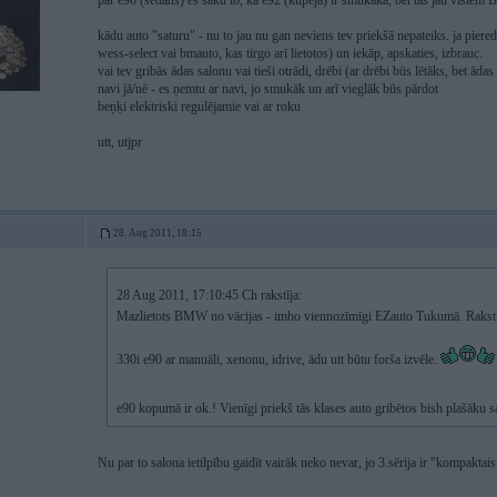
par e90 (sedans) es saku to, ka e92 (kupeja) ir smukāka, bet tas jau visi
kādu auto "saturu" - nu to jau nu gan neviens tev priekšā nepateiks. ja pier
wess-select vai bmauto, kas tirgo arī lietotos) un iekāp, apskaties, izbrauc.
vai tev gribās ādas salonu vai tieši otrādi, drēbi (ar drēbi būs lētāks, bet ād
navi jā/nē - es ņemtu ar navi, jo smukāk un arī vieglāk būs pārdot
beņķi elektriski regulējamie vai ar roku
utt, utjpr
28. Aug 2011, 18:15
28 Aug 2011, 17:10:45 Ch rakstīja:
Mazlietots BMW no vācijas - imho viennozīmīgi EZauto Tukumā. Raksti
330i e90 ar manuāli, xenonu, idrive, ādu utt būtu forša izvēle.
e90 kopumā ir ok.! Vienīgi priekš tās klases auto gribētos bish plašāku 
Nu par to salona ietilpību gaidīt vairāk neko nevar, jo 3.sērija ir "kompaktai