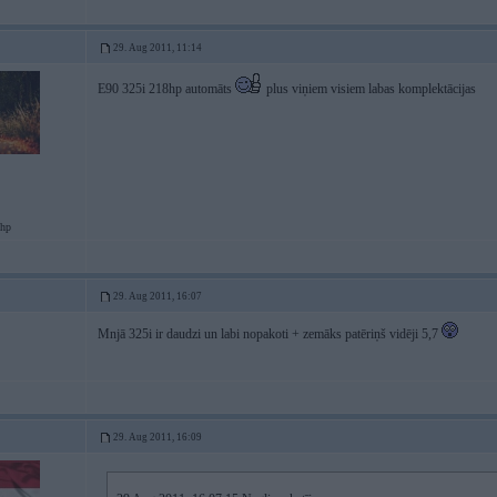
29. Aug 2011, 11:14
E90 325i 218hp automāts
plus viņiem visiem labas komplektācijas
hp
29. Aug 2011, 16:07
Mnjā 325i ir daudzi un labi nopakoti + zemāks patēriņš vidēji 5,7
29. Aug 2011, 16:09