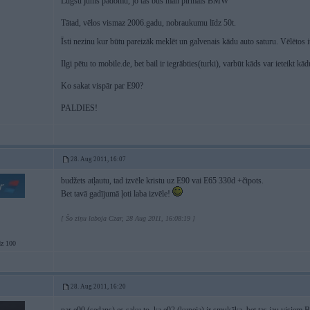
Lūgšu jums padomu, jo tas būs man pirmais BMW
Tātad, vēlos vismaz 2006.gadu, nobraukumu līdz 50t.
Īsti nezinu kur būtu pareizāk meklēt un galvenais kādu auto saturu. Vēlētos
Ilgi pētu to mobile.de, bet bail ir iegrābties(turki), varbūt kāds var ieteikt 
Ko sakat vispār par E90?
PALDIES!
28. Aug 2011, 16:07
budžets atļautu, tad izvēle kristu uz E90 vai E65 330d +čipots.
Bet tavā gadījumā ļoti laba izvēle!
[ Šo ziņu laboja Czar, 28 Aug 2011, 16:08:19 ]
dz 100
28. Aug 2011, 16:20