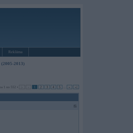
Reklāma
3 (2005-2013)
pa 1 no 552 •
|«
«
1
2
3
4
5
...
»
»|
#1