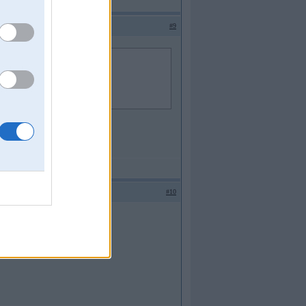
#9
#10