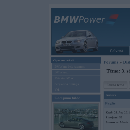
Galvenā
Ziņas un raksti
Forums
»
Dis
BMW modeļu jaunumi
Tēma: 3. s
BMW testi
Mēneša BMW
Sērijveida tūnings
Jauna tēma
Vel...
Autors
Gadījuma bilde
Naglis
Kopš:
28. Aug 2011
Ziņojumi:
52
Braucu ar:
Mazdu