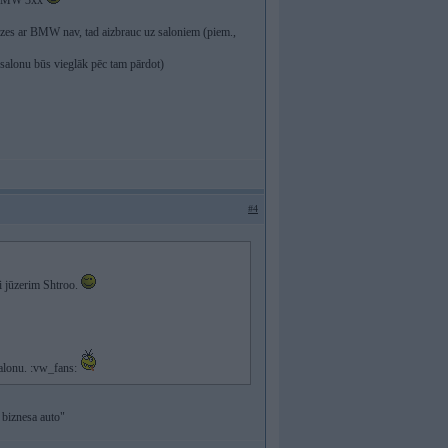
em BMW 3xx
edzes ar BMW nav, tad aizbrauc uz saloniem (piem.,
as salonu būs vieglāk pēc tam pārdot)
#4
 jūzerim Shtroo.
salonu. :vw_fans:
s biznesa auto"