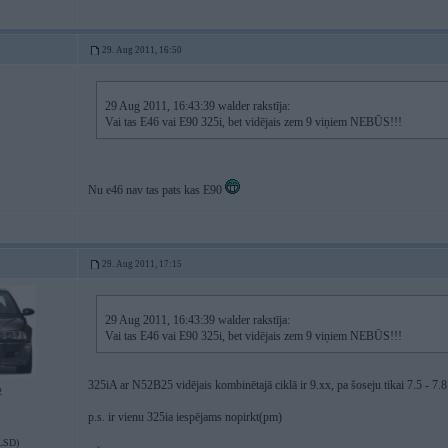
29. Aug 2011, 16:50
29 Aug 2011, 16:43:39 walder rakstīja:
Vai tas E46 vai E90 325i, bet vidējais zem 9 viņiem NEBŪS!!!
Nu e46 nav tas pats kas E90
29. Aug 2011, 17:15
29 Aug 2011, 16:43:39 walder rakstīja:
Vai tas E46 vai E90 325i, bet vidējais zem 9 viņiem NEBŪS!!!
325iA ar N52B25 vidējais kombinētajā ciklā ir 9.xx, pa šoseju tikai 7.5 - 7.8
2
p.s. ir vienu 325ia iespējams nopirkt(pm)
LSD)