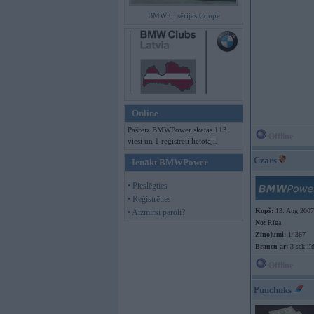
BMW 6. sērijas Coupe
Online
Pašreiz BMWPower skatās 113
Offline
viesi un 1 reģistrēti lietotāji.
Czars
Ienākt BMWPower
• Pieslēgties
• Reģistrēties
Kopš:
13. Aug 2007
• Aizmirsi paroli?
No:
Rīga
Ziņojumi:
14367
Braucu ar:
3 sek lī
Offline
Puuchuks