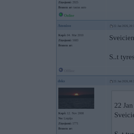
Ziņojumi:
2925
Braucu ar:
tautas auto
Online
Atonioo
22. Jan 2026, 20:
Kopš:
04. Mar 2010
Sveicien
Ziņojumi:
1683
Braucu ar:
S..t tyr
Offline
dsks
23. Jan 2026, 08:
22 Jan
Sveici
Kopš:
12. Nov 2008
No:
Liepāja
Ziņojumi:
1771
Braucu ar: