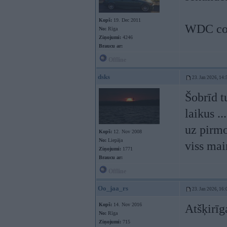
Kopš:
19. Dec 2011
WDC co
No:
Rīga
Ziņojumi:
4246
Braucu ar:
Offline
dsks
23. Jan 2026, 14:
Šobrīd tu
laikus .
uz pirmo
Kopš:
12. Nov 2008
No:
Liepāja
viss main
Ziņojumi:
1771
Braucu ar:
Offline
Oo_jaa_rs
23. Jan 2026, 16:
Kopš:
14. Nov 2016
Atšķirīg
No:
Rīga
Ziņojumi:
715