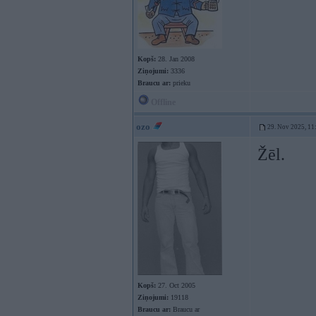
Kopš:
28. Jan 2008
Ziņojumi:
3336
Braucu ar:
prieku
Offline
ozo
29. Nov 2025, 11
Žēl.
Kopš:
27. Oct 2005
Ziņojumi:
19118
Braucu ar:
Braucu ar