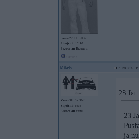
Kopš:
27. Oct 2005
Ziņojumi:
19118
Braucu ar:
Braucu ar
Offline
Mikels
24. Jan 2026, 11:
23 Jan
Kopš:
28. Jan 2011
Ziņojumi:
5535
Braucu ar:
cieņu
23 J
Pusf
ja n