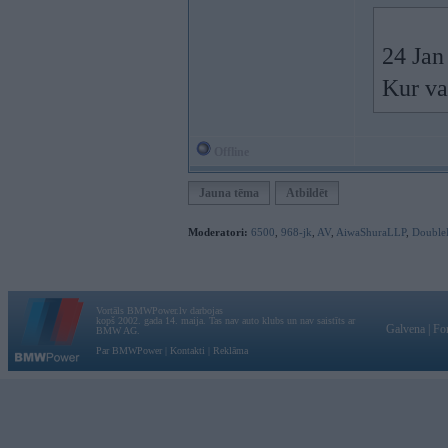
24 Jan
Kur va
Offline
Jauna tēma
Atbildēt
Moderatori:
6500
,
968-jk
,
AV
,
AiwaShuraLLP
,
Double
Vortāls BMWPower.lv darbojas
kopš 2002. gada 14. maija. Tas nav auto klubs un nav saistīts ar
Galvena
|
Fo
BMW AG.
Par BMWPower
|
Kontakti
|
Reklāma