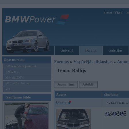
Sveiks,
Viesi!
Ie
Galvenā
Forums
Galerijas
Ziņas un raksti
Forums
»
Vispārējās diskusijas
»
Autom
BMW modeļu jaunumi
Tēma: Rallijs
BMW testi
Mēneša BMW
Sērijveida tūnings
Jauna tēma
Atbildēt
Vel...
Autors
Ziņojums
Gadījuma bilde
Sancix
28. Nov 2025, 17