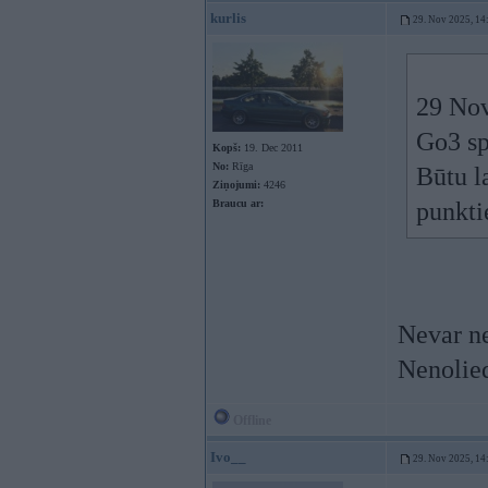
kurlis
29. Nov 2025, 14
29 Nov
Go3 sp
Kopš:
19. Dec 2011
No:
Rīga
Būtu l
Ziņojumi:
4246
Braucu ar:
punkti
Nevar nep
Nenolied
Offline
Ivo__
29. Nov 2025, 14