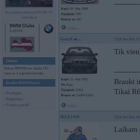
----------
Kopš:
03. May 2008
No pelniem atdzimis E36 M3 GT
Ziņojumi:
7067
Individual
Braucu ar:
e36
Offline
GirtzB
28. Nov 2025, 22
Tik vien
Online
Pašreiz BMWPower skatās 192
----------
viesi un 3 reģistrēti lietotāji.
Kopš:
15. May 2002
Braukt i
Ienākt BMWPower
No:
Rīga
Tikai R
Ziņojumi:
22411
• Pieslēgties
Braucu ar:
2x(R6+LSD)
• Reģistrēties
• Aizmirsi paroli?
Offline
IELEJAM
29. Nov 2025, 10
Laikam 