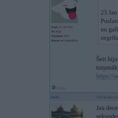
23 Jan
Pusfan
Kopš:
23. Jul 2014
nu gal
No:
Rīga
negrib
Ziņojumi:
3218
Braucu ar:
imperialblau
Šeit bij
turpmāk 
https://
Offline
kurlis
23. Jan 2026, 12:
Jau dece
sekundes