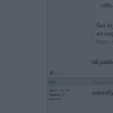
rally
Šeit b
arī tu
https:
paldi
Offline
QB81
24. Jan 2026, 12:
Kopš:
17. Dec 2016
autorally
Ziņojumi:
129
Braucu ar: