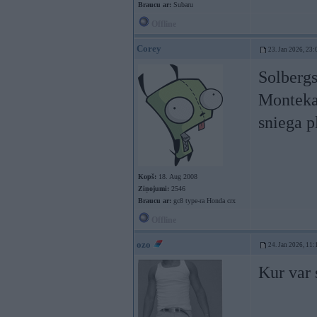
Braucu ar:
Subaru
Offline
Corey
23. Jan 2026, 23:
Solbergs
Montekar
sniega p
Kopš:
18. Aug 2008
Ziņojumi:
2546
Braucu ar:
gc8 type-ra Honda crx
Offline
ozo
24. Jan 2026, 11:
Kur var 