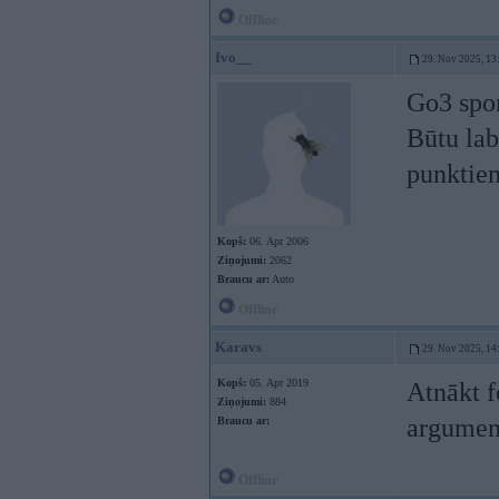
Offline
Ivo__
29. Nov 2025, 13
Go3 spor
Būtu lab
punktie
Kopš:
06. Apr 2006
Ziņojumi:
2062
Braucu ar:
Auto
Offline
Karavs
29. Nov 2025, 14
Kopš:
05. Apr 2019
Atnākt f
Ziņojumi:
884
argument
Braucu ar:
Offline