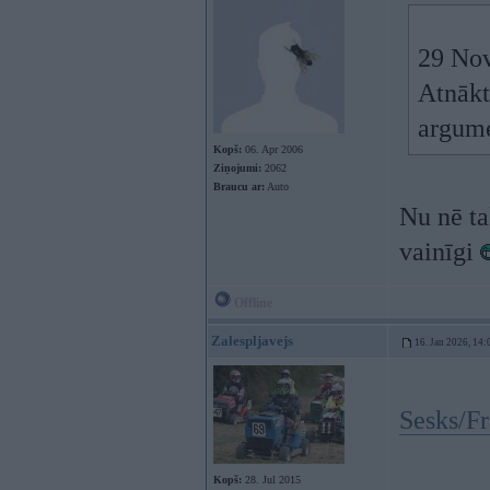
29 Nov
Atnākt
argume
Kopš:
06. Apr 2006
Ziņojumi:
2062
Braucu ar:
Auto
Nu nē ta
vainīgi
Offline
Zalespljavejs
16. Jan 2026, 14:
Sesks/Fr
Kopš:
28. Jul 2015