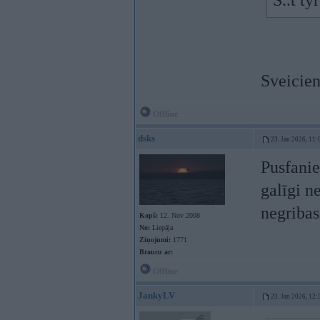
S..t ty
Sveicien
Offline
dsks
23. Jan 2026, 11:
Pusfanie
galīgi n
negribas
Kopš:
12. Nov 2008
No:
Liepāja
Ziņojumi:
1771
Braucu ar:
Offline
JankyLV
23. Jan 2026, 12: