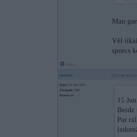
Man gan
Vēl tika
sporcs k
Offline
Atonioo
15. Jun 2025, 21
Kopš:
04. Mar 2010
Ziņojumi:
1682
Braucu ar:
15 Jun
Beidz 
Par ral
izdom