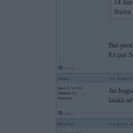
14 Jun
Starta
Bet pro
Es par S
Offline
Aurius
15. Jun 2025, 09
Kopš:
12. Jun 2023
Jei bogu
Ziņojumi:
248
lauka sē
Braucu ar:
Offline
MoonCar
15. Jun 2025, 13