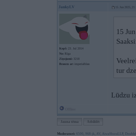
JankyLV
15. Jun 2025, 21
15 Jun
Saaksi
Kopš:
23. Jul 2014
No:
Rīga
Veelre
Ziņojumi:
3218
Braucu ar:
imperialblau
tur dz
Lūdzu iz
Offline
Jauna tēma
Atbildēt
Moderatori:
6500
,
968-jk
,
AV
,
AiwaShuraLLP
,
Double