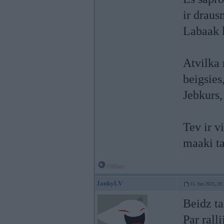
ir draus
Labaak l
Atvilka 
beigsies
Jebkurs,
Tev ir v
maaki ta
Offline
JankyLV
15. Jun 2025, 20
Beidz ta
Par ralli