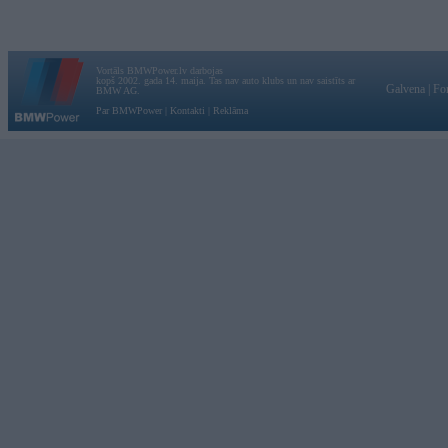
Vortāls BMWPower.lv darbojas
kopš 2002. gada 14. maija. Tas nav auto klubs un nav saistīts ar
Galvena
|
Fo
BMW AG.
Par BMWPower
|
Kontakti
|
Reklāma