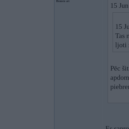
Braucu ar:
15 Jun
15 J
Tas 
ljoti
Pēc ši
apdomī
piebre
Es sapro