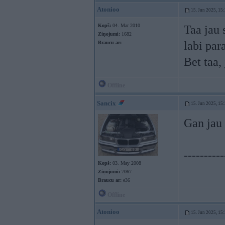
Atonioo
15. Jun 2025, 15
Kopš:
04. Mar 2010
Taa jau 
Ziņojumi:
1682
labi par
Braucu ar:
Bet taa,
Offline
Sancix
15. Jun 2025, 15
Gan jau 
----------
Kopš:
03. May 2008
Ziņojumi:
7067
Braucu ar:
e36
Offline
Atonioo
15. Jun 2025, 15