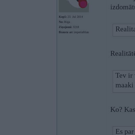
izdomā
Kopš:
23. Jul 2014
No:
Rīga
Realit
Ziņojumi:
3218
Braucu ar:
imperialblau
Realitāt
Tev ir
maaki 
Ko? Kas
Es par