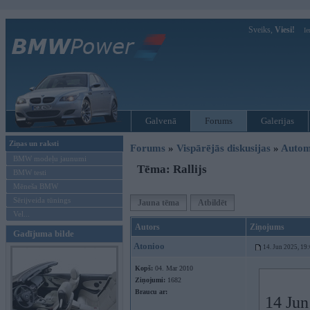
Sveiks,
Viesi!
Ie
Galvenā
Forums
Galerijas
Ziņas un raksti
Forums
»
Vispārējās diskusijas
»
Autom
BMW modeļu jaunumi
Tēma: Rallijs
BMW testi
Mēneša BMW
Sērijveida tūnings
Jauna tēma
Atbildēt
Vel...
Autors
Ziņojums
Gadījuma bilde
Atonioo
14. Jun 2025, 19
Kopš:
04. Mar 2010
Ziņojumi:
1682
Braucu ar:
14 Jun