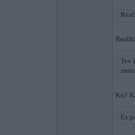
Real
Realit
Tev i
zema
Ko? Ka
Es p