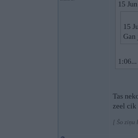
15 Jun
15 J
Gan 
1:06...
Tas neko
zeel cik 
[ Šo ziņu