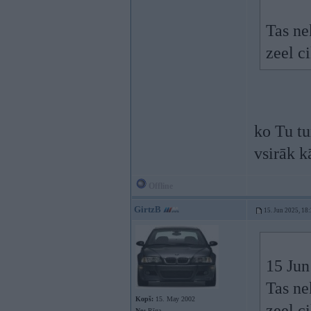
Tas ne
zeel ci
ko Tu tu
vsirāk k
Offline
GirtzB
15. Jun 2025, 18
15 Jun
Tas ne
Kopš:
15. May 2002
zeel ci
No:
Rīga