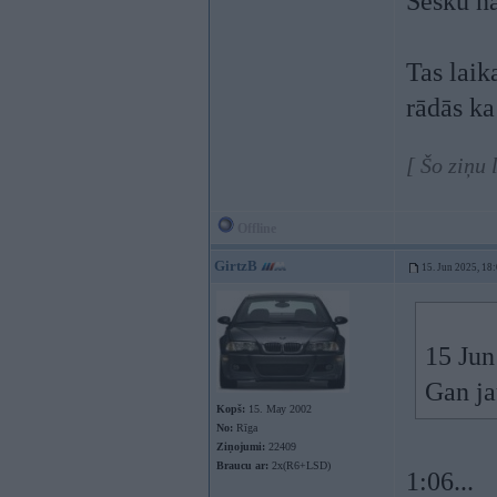
Sesku n
Tas laik
rādās k
[ Šo ziņu
Offline
GirtzB
15. Jun 2025, 18
15 Jun
Gan ja
Kopš:
15. May 2002
No:
Rīga
Ziņojumi:
22409
Braucu ar:
2x(R6+LSD)
1:06...