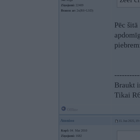
Ziņojumi:
22409
Braucu ar:
2x(R6+LSD)
Pēc šitā
apdomīgi
piebremz
----------
Braukt i
Tikai R
Offline
Atonioo
15. Jun 2025, 19
Kopš:
04. Mar 2010
Ziņojumi:
1682