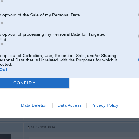
In
-----------------
Braukt ir priex.
o opt-out of the Sale of my Personal Data.
Tikai R6, S54B32 + 2JZ-GE
In
2
to opt-out of processing my Personal Data for Targeted
ing.
LSD)
In
o opt-out of Collection, Use, Retention, Sale, and/or Sharing
ersonal Data that Is Unrelated with the Purposes for which it
06. Jun 2025, 14:59
lected.
Out
Izskatījās jau viss daudzmaz pareizi. Iespējams, ka nedomāja, ka tik metošs tr
ar pakaļratu pa malu, drusku uzgrieza un sēta ierāva gluži kā kupena ziemā.
CONFIRM
Data Deletion
Data Access
Privacy Policy
 stūres
06. Jun 2025, 15:30