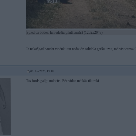
Spied uz bildes, lai redzētu pilnā izmērā (1252x2048)
Ja nākošgad baudat vinčuku un nedaudz solidola garšu uzsit, tad visticamāk 
06. Jun 2025, 13:18
Tas fords galīgi nolocīts. Pēc video nelikās tik traki.