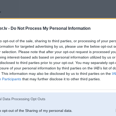
r
.lv -
Do Not Process My Personal Information
06. Jun 2025, 13:23
Jāmeklē kura sliktā uzlika lāstu mūsu dažiem LV talantiem...Jonassu izstrīpoj
to opt-out of the sale, sharing to third parties, or processing of your per
HMārtinam iet vēl švakāk
formation for targeted advertising by us, please use the below opt-out s
r selection. Please note that after your opt-out request is processed y
eing interest-based ads based on personal information utilized by us or
disclosed to third parties prior to your opt-out. You may separately opt-
06. Jun 2025, 13:46
losure of your personal information by third parties on the IAB’s list of
Vinjiem jau pirmajaa dopaa kaut Kas tur greiz ar stenogrammu bija, viens nos
. This information may also be disclosed by us to third parties on the
IA
on board veel jaapapeeta, bet live un atkaartojumaa arii izskataas ka varee
Participants
that may further disclose it to other third parties.
Bet nu rallis ir pizdects, taada 1 dienaa Sen nav bijusi, Kam ir iespeeja skatat
l Data Processing Opt Outs
06. Jun 2025, 14:02
o opt-out of the Sharing of my personal data.
Tā lēnām novilka no ceļa... Un tad hops un vāks...