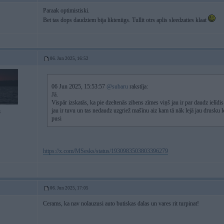
Paraak optimistiski.
Bet tas dops daudziem bija likteniigs. Tullit otrs aplis sleedzaties klaat
06. Jun 2025, 16:52
06 Jun 2025, 15:53:57
@subaru
rakstīja:
Jā.
Vispār izskatās, ka pie dzeltenās zibens zīmes viņš jau ir par daudz ielīdis
jau ir tuvu un tas nedaudz uzgriež mašīnu aiz kam tā nāk lejā jau drusku l
8
pusi
https://x.com/MSesks/status/1930983503803396279
06. Jun 2025, 17:05
Cerams, ka nav nolauzusi auto butiskas dalas un vares rit turpinat!