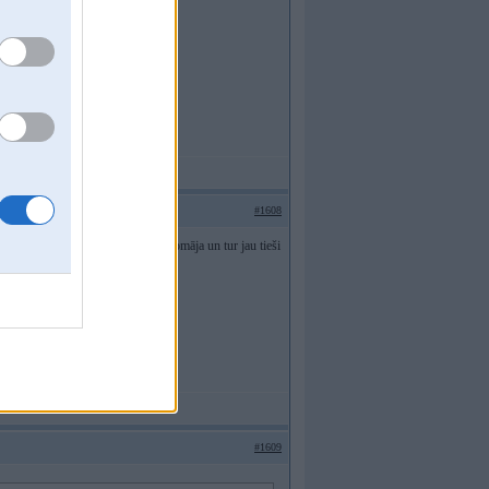
#1608
amplīns, aizlidoja čut tālāk nekā domāja un tur jau tieši
 Pašu kļūda 100%
#1609