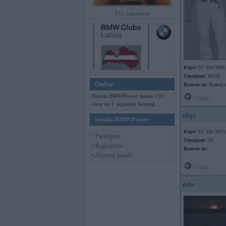
F13 kabriolets
Kopš:
27. Oct 2005
Ziņojumi:
19118
Online
Braucu ar:
Braucu a
Pašreiz BMWPower skatās 110
Offline
viesi un 1 reģistrēti lietotāji.
slige
Ienākt BMWPower
Kopš:
12. Oct 2013
• Pieslēgties
Ziņojumi:
34
• Reģistrēties
Braucu ar:
• Aizmirsi paroli?
Offline
dsks