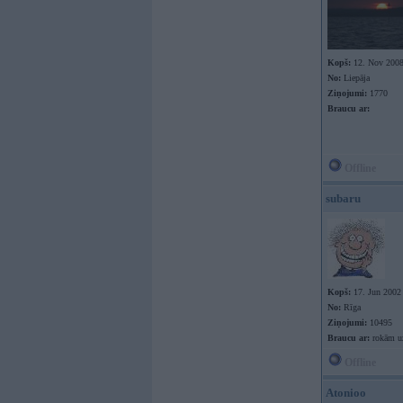
Kopš:
12. Nov 200
No:
Liepāja
Ziņojumi:
1770
Braucu ar:
Offline
subaru
Kopš:
17. Jun 2002
No:
Rīga
Ziņojumi:
10495
Braucu ar:
rokām uz
Offline
Atonioo