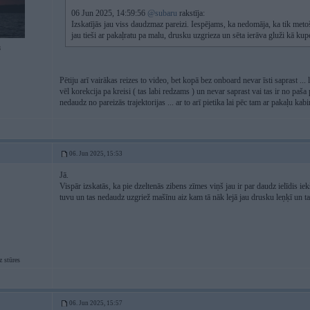
06 Jun 2025, 14:59:56
@subaru
rakstīja:
Izskatījās jau viss daudzmaz pareizi. Iespējams, ka nedomāja, ka tik metoš
jau tieši ar pakaļratu pa malu, drusku uzgrieza un sēta ierāva gluži kā 
8
Pētiju arī vairākas reizes to video, bet kopā bez onboard nevar īsti saprast ... 
vēl korekcija pa kreisi ( tas labi redzams ) un nevar saprast vai tas ir no paša
nedaudz no pareizās trajektorijas ... ar to arī pietika lai pēc tam ar pakaļu kabi
06. Jun 2025, 15:53
Jā.
Vispār izskatās, ka pie dzeltenās zibens zīmes viņš jau ir par daudz ielīdis iekš
tuvu un tas nedaudz uzgriež mašīnu aiz kam tā nāk lejā jau drusku leņķī un ta
 stūres
06. Jun 2025, 15:57