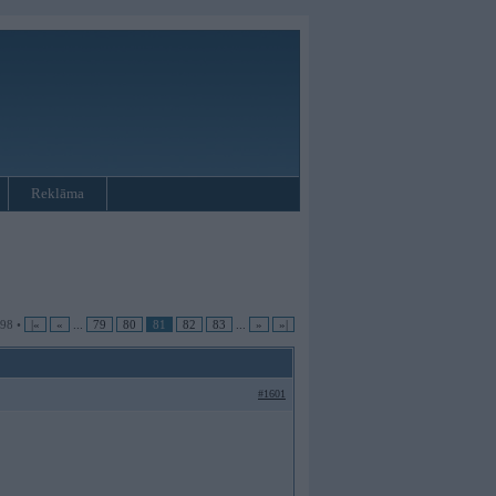
Reklāma
 98 •
|«
«
...
79
80
81
82
83
...
»
»|
#1601