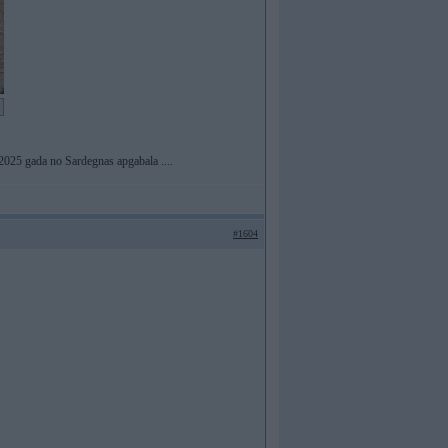
2025 gada no Sardegnas apgabala ....
#1604