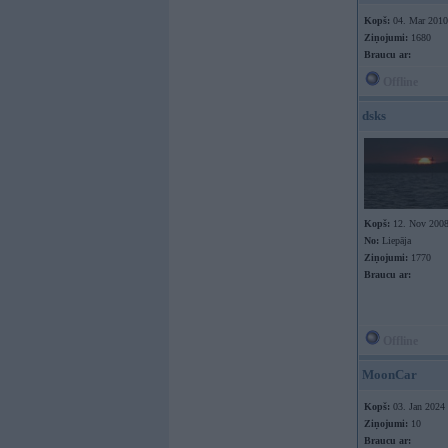
Kopš:
04. Mar 2010
Ziņojumi:
1680
Braucu ar:
Offline
dsks
Kopš:
12. Nov 200
No:
Liepāja
Ziņojumi:
1770
Braucu ar:
Offline
MoonCar
Kopš:
03. Jan 2024
Ziņojumi:
10
Braucu ar: