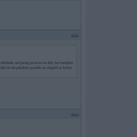
#1612
 iekšmalā, tad parauj pa kreisi un labi, bet tramplīns
eņķī un tad pakaļrats pa malu un aizgriež uz kreiso
#1613