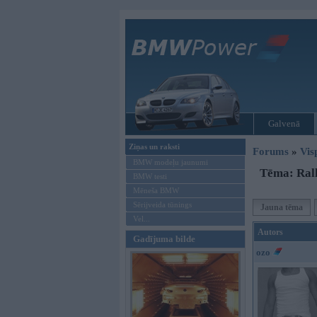
Galvenā
Ziņas un raksti
Forums
»
Vis
BMW modeļu jaunumi
Tēma: Rall
BMW testi
Mēneša BMW
Sērijveida tūnings
Jauna tēma
Vel...
Autors
Gadījuma bilde
ozo