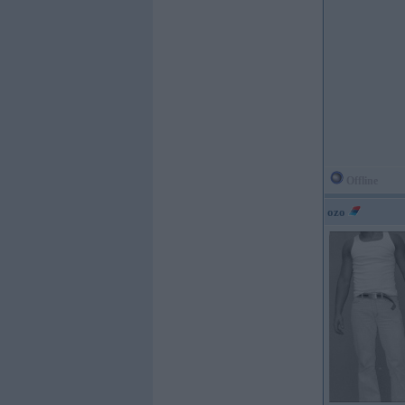
Offline
ozo