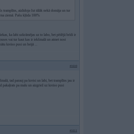
s tramplīns, aizlidoja čut tālāk nekā domāja un tur
kupena ziemā. Pašu kļūda 100%
liekas, ka labi uzkrāmējas uz to labo, bet pēdējā brīdi ir
 puses vai tur kaut kas ir iekšmalā un atmet nost
nātu kreiso pusi un heijā ...
#1610
malā, tad parauj pa kreisi un labi, bet tramplīns jau ir
d pakaļrats pa malu un aizgriež uz kreiso pusi
#1611