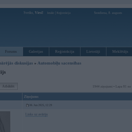
Sveiks,
Viesi!
|
Sestdiena, 8. augusts
Ienākt
Reģistrācija
Forums
Galerijas
Reģistrācija
Lietotāji
Meklētājs
pārējās diskusijas
»
Automobiļu sacensības
ijs
Atbildēt
1944 ziņojumi • Lapa 81 no
Ziņojums
06. Jun 2025, 12:29
Links uz avāriju