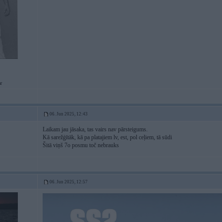
r
06. Jun 2025, 12:43
Laikam jau jāsaka, tas vairs nav pārsteigums.
Kā sarežģītāk, kā pa platajiem lv, est, pol ceļiem, tā sūdi
Šitā viņš 7o posmu toč nebrauks
06. Jun 2025, 12:57