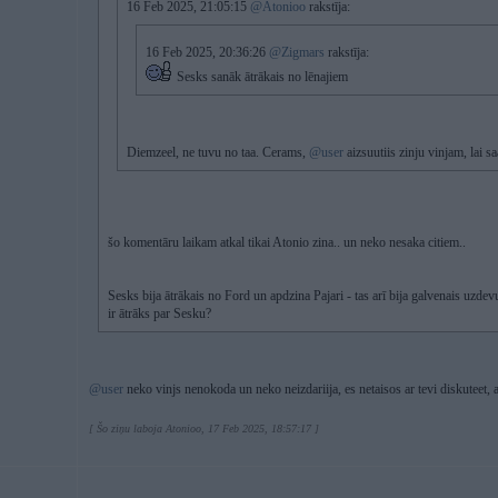
16 Feb 2025, 21:05:15
@Atonioo
rakstīja:
16 Feb 2025, 20:36:26
@Zigmars
rakstīja:
Sesks sanāk ātrākais no lēnajiem
Diemzeel, ne tuvu no taa. Cerams,
@user
aizsuutiis zinju vinjam, lai 
šo komentāru laikam atkal tikai Atonio zina.. un neko nesaka citiem..
Sesks bija ātrākais no Ford un apdzina Pajari - tas arī bija galvenais uzde
ir ātrāks par Sesku?
@user
neko vinjs nenokoda un neko neizdariija, es netaisos ar tevi diskuteet, 
[ Šo ziņu laboja Atonioo, 17 Feb 2025, 18:57:17 ]