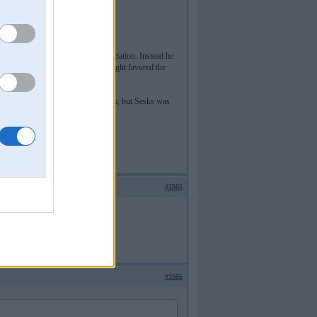
ever the plan, nor a realistic expectation. Instead he
ajari, on roads that you’d have thought favored the
nk and knocked the tire off the rim, but Sesks was
#1565
#1566