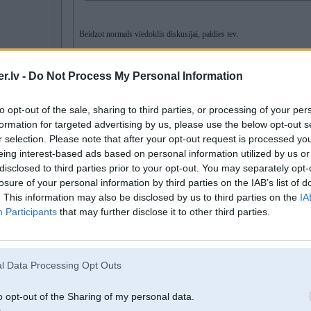
Beidzot normals viedoklis diskusijai, paldies tev.
Nepiekritiishu gan par Sesku, un atkal man tikai prieks, bet to pashu Paj
.lv -
Do Not Process My Personal Information
Es saprotu virsrakstu lasiitaajus
to opt-out of the sale, sharing to third parties, or processing of your per
formation for targeted advertising by us, please use the below opt-out s
Pajari finišēja aiz Seska. vair jo tās 30 sec norakstīt uz sapisto riepu, bet a
r selection. Please note that after your opt-out request is processed y
kamēr Sesks starp fordiem pirmais, Pajarī starp tojotām pēdējais.
eing interest-based ads based on personal information utilized by us or
disclosed to third parties prior to your opt-out. You may separately opt-
+ Seskam loģiski, ka nebija jāriskē ņemot vērā, ka ir priekšā Pajari un visu 
noteikti savu uzdevumu rallijā izpildīja labāk kā Pajari
losure of your personal information by third parties on the IAB’s list of
. This information may also be disclosed by us to third parties on the
IA
Participants
that may further disclose it to other third parties.
Nomierinies,
@user
nopietni, jauku vakaru
l Data Processing Opt Outs
17. Feb 2025, 19:13
o opt-out of the Sharing of my personal data.
0
jā, Tu esi interesnats čalis
- tipa visu zini, bet nevienam nesaki