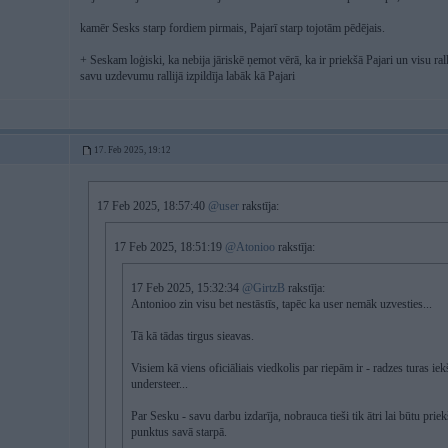
kamēr Sesks starp fordiem pirmais, Pajarī starp tojotām pēdējais.
+ Seskam loģiski, ka nebija jāriskē ņemot vērā, ka ir priekšā Pajari un visu rall
savu uzdevumu rallijā izpildīja labāk kā Pajari
17. Feb 2025, 19:12
17 Feb 2025, 18:57:40
@user
rakstīja:
17 Feb 2025, 18:51:19
@Atonioo
rakstīja:
17 Feb 2025, 15:32:34
@GirtzB
rakstīja:
Antonioo zin visu bet nestāstīs, tapēc ka user nemāk uzvesties...
Tā kā tādas tirgus sieavas.
Visiem kā viens oficiāliais viedkolis par riepām ir - radzes turas iekš
understeer...
Par Sesku - savu darbu izdarīja, nobrauca tieši tik ātri lai būtu priek
punktus savā starpā.