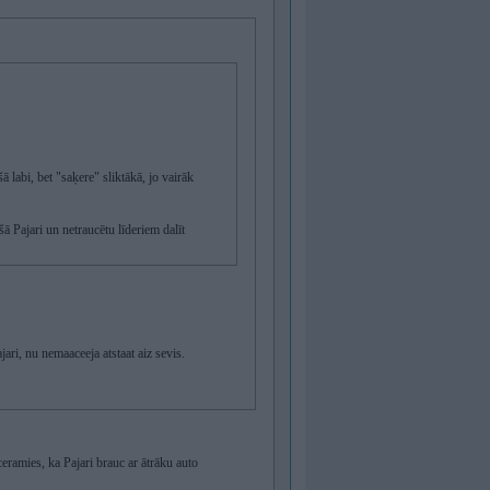
ā labi, bet "saķere" sliktākā, jo vairāk
šā Pajari un netraucētu līderiem dalīt
ari, nu nemaaceeja atstaat aiz sevis.
tceramies, ka Pajari brauc ar ātrāku auto