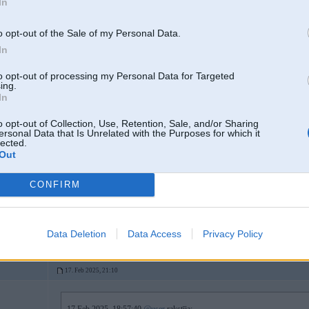
In
o opt-out of the Sale of my Personal Data.
iekopēšu no dirtfish tekstu par Sesku:
In
"Of course he didn’t set the world alight like he did last summer, but that was n
got the better of a flying Finn tipped to be a future world champion in Sami P
to opt-out of processing my Personal Data for Targeted
Toyota.
ing.
In
Pajari was dumped down the order as early as stage two when he hit a snowba
able to keep him behind."
o opt-out of Collection, Use, Retention, Sale, and/or Sharing
ersonal Data that Is Unrelated with the Purposes for which it
lected.
Out
CONFIRM
17. Feb 2025, 20:57
@user
, nomierinies
un beidz lasiit virsrakstus
Data Deletion
Data Access
Privacy Policy
17. Feb 2025, 21:10