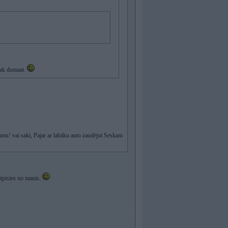
saak domaat.
vums! vai saki, Pajar ar labāku auto zaudējot Seskam
atpisies no manis.