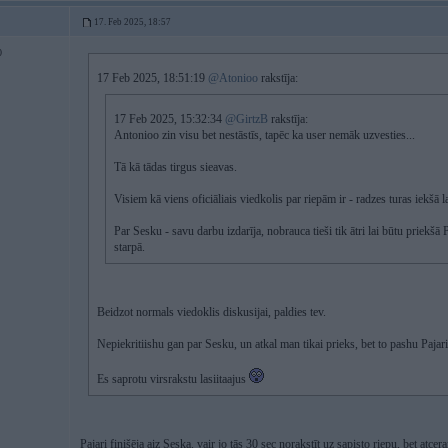
17. Feb 2025, 18:57
0
17 Feb 2025, 18:51:19
@Atonioo
rakstīja:
17 Feb 2025, 15:32:34
@GirtzB
rakstīja:
Antonioo zin visu bet nestāstīs, tapēc ka user nemāk uzvesties...
Tā kā tādas tirgus sieavas.
Visiem kā viens oficiāliais viedkolis par riepām ir - radzes turas iekšā la
Par Sesku - savu darbu izdarīja, nobrauca tieši tik ātri lai būtu priekšā
starpā.
Beidzot normals viedoklis diskusijai, paldies tev.
Nepiekritiishu gan par Sesku, un atkal man tikai prieks, bet to pashu Pajari
Es saprotu virsrakstu lasiitaajus
Pajari finišēja aiz Seska. vair jo tās 30 sec norakstīt uz sapisto riepu, bet atcer