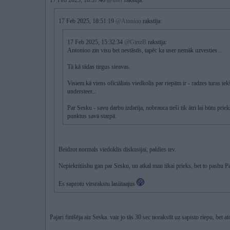
17 Feb 2025, 18:57:40
@user
rakstīja:
17 Feb 2025, 18:51:19
@Atonioo
rakstīja:
17 Feb 2025, 15:32:34
@GirtzB
rakstīja:
Antonioo zin visu bet nestāstīs, tapēc ka user nemāk uzvesties...
Tā kā tādas tirgus sieavas.
Visiem kā viens oficiāliais viedkolis par riepām ir - radzes turas iekš
understeer...
Par Sesku - savu darbu izdarīja, nobrauca tieši tik ātri lai būtu priek
punktus savā starpā.
Beidzot normals viedoklis diskusijai, paldies tev.
Nepiekritiishu gan par Sesku, un atkal man tikai prieks, bet to pashu Paj
Es saprotu virsrakstu lasiitaajus
Pajari finišēja aiz Seska. vair jo tās 30 sec norakstīt uz sapisto riepu, bet a