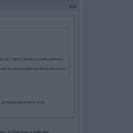
#1562
bi, bet "saķere" sliktākā, jo vairāk understeer...
 Pajari un netraucētu līderiem dalīt punktus savā
, nu nemaaceeja atstaat aiz sevis.
amies, ka Pajari brauc ar ātrāku auto