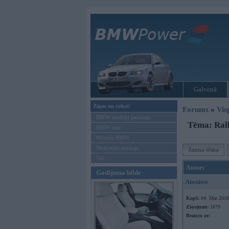
Galvenā
Ziņas un raksti
Forums
»
Vis
BMW modeļu jaunumi
Tēma: Rall
BMW testi
Mēneša BMW
Sērijveida tūnings
Jauna tēma
Vel...
Autors
Gadījuma bilde
Atonioo
Kopš:
04. Mar 2010
Ziņojumi:
1679
Braucu ar: