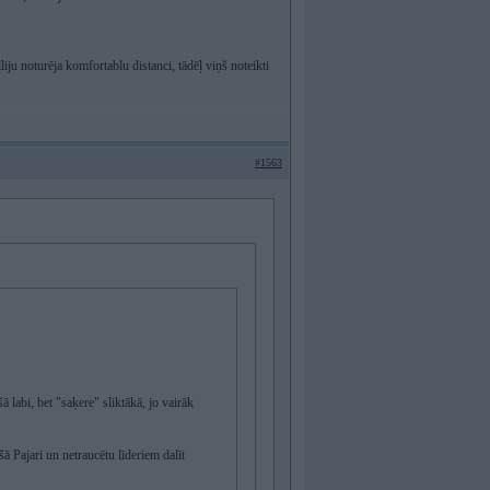
liju noturēja komfortablu distanci, tādēļ viņš noteikti
#1563
ā labi, bet "saķere" sliktākā, jo vairāk
šā Pajari un netraucētu līderiem dalīt