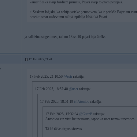
kamēr Sesks starp fordiem pirmais, Pajarī starp tojotām pēdējais.
+ Seskam loģiski, ka nebija jāriskē ņemot vērā, ka ir priekšā Pajari un visu 
noteikti savu uzdevumu rallijā izpildīja labāk kā Pajari
ja salīdzina stage times, tad no 18 ss 10 pajari bija ātrāks
17. Feb 2025, 21:41
0
17 Feb 2025, 21:10:50
@esir
rakstīja:
17 Feb 2025, 18:57:40
@user
rakstīja:
17 Feb 2025, 18:51:19
@Atonioo
rakstīja:
17 Feb 2025, 15:32:34
@GirtzB
rakstīja:
Antonioo zin visu bet nestāstīs, tapēc ka user nemāk uzvesties..
Tā kā tādas tirgus sieavas.