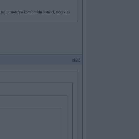
rallliju noturēja komfortablu distanci, tādēļ viņš
#1567
.