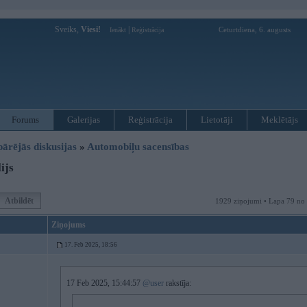
Sveiks,
Viesi!
|
Ceturtdiena, 6. augusts
Ienākt
Reģistrācija
Forums
Galerijas
Reģistrācija
Lietotāji
Meklētājs
pārējās diskusijas
»
Automobiļu sacensības
ijs
Atbildēt
1929 ziņojumi • Lapa 79 no
Ziņojums
17. Feb 2025, 18:56
17 Feb 2025, 15:44:57
@user
rakstīja: