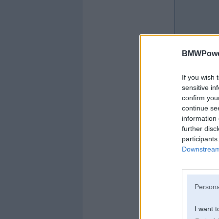
BMWPower
If you wish 
sensitive in
confirm you
continue se
information 
further disc
participants
Downstream 
Offline
Persona
user
I want t
Kopš:
12. May 202
Ziņojumi:
14548