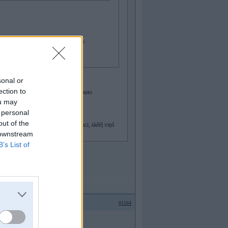
ari, nu nemaaceeja atstaat aiz sevis.
sonal or
ection to
tceramies, ka Pajari brauc ar ātrāku auto
ou may
 personal
out of the
rallliju noturēja komfortablu distanci, tādēļ viņš
 downstream
B’s List of
#1564