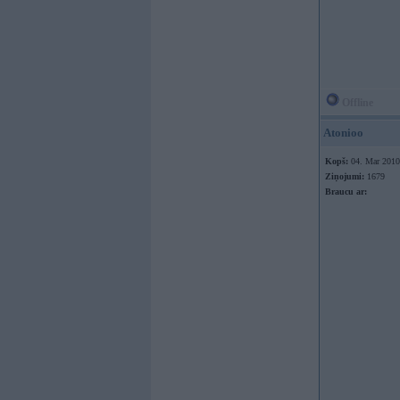
Offline
Atonioo
Kopš:
04. Mar 2010
Ziņojumi:
1679
Braucu ar: