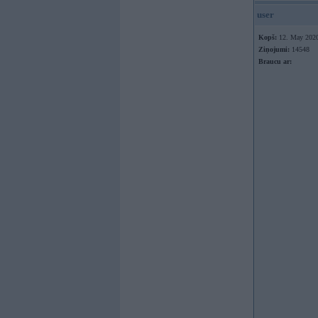
user
Kopš:
12. May 202
Ziņojumi:
14548
Braucu ar: