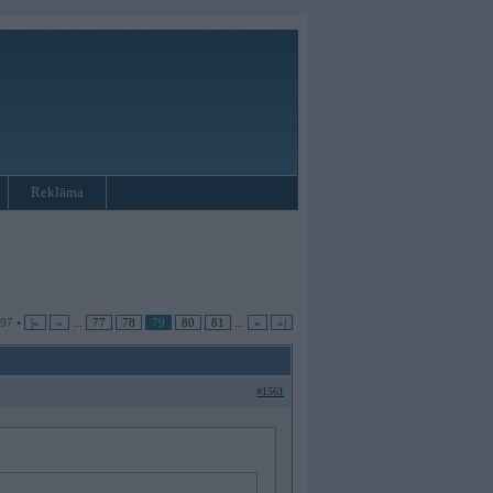
Reklāma
 97 •
|«
«
...
77
78
79
80
81
...
»
»|
#1561