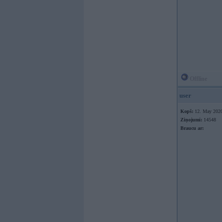
Offline
user
Kopš:
12. May 202
Ziņojumi:
14548
Braucu ar: