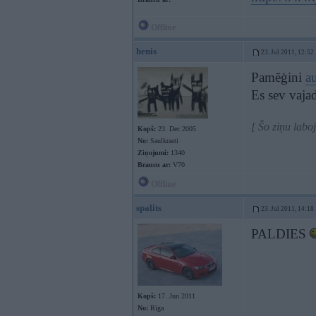
Offline
henis
23. Jul 2011, 12:52
Pamēģini
au
Es sev vaja
[ Šo ziņu labo
Kopš:
23. Dec 2005
No:
Saulkrasti
Ziņojumi:
1340
Braucu ar:
V70
Offline
spalits
23. Jul 2011, 14:18
PALDIES
Kopš:
17. Jun 2011
No:
Rīga