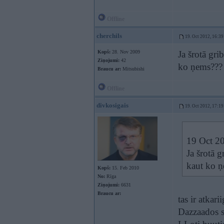
Offline
cherchils
19. Oct 2012, 16:39
Kopš:
28. Nov 2009
Ja šrotā gri
Ziņojumi:
42
ko ņems???
Braucu ar:
Mitsubishi
Offline
divkosigais
19. Oct 2012, 17:19
19 Oct 20
Ja šrotā 
kaut ko 
Kopš:
15. Feb 2010
No:
Rīga
Ziņojumi:
6631
Braucu ar:
tas ir atkar
Dazzaados s