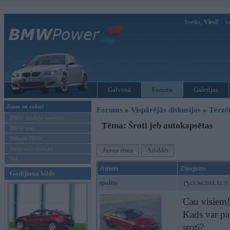
Sveiks,
Viesi!
Ie
Galvenā
Forums
Galerijas
Ziņas un raksti
Forums
»
Vispārējās diskusijas
»
Tērzē
BMW modeļu jaunumi
Tēma: Šroti jeb autokapsētas
BMW testi
Mēneša BMW
Sērijveida tūnings
Jauna tēma
Atbildēt
Vel...
Autors
Ziņojums
Gadījuma bilde
spalits
23. Jul 2011, 12:25
Cau visiem!
Kads var pat
sroti?