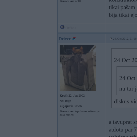
Braucu ar:
xc40
tikai pašam
bija tikai e
Offline
Driver
24. Oct 2012, 01:09
24 Oct 20
24 Oct 
nu tur 
Kopš:
22. Jun 2002
diskus vi
No:
Rīga
Ziņojumi:
31536
Braucu ar:
iepirkuma ratiem pa
alko outletu
a tavuprat s
atdotu par 7