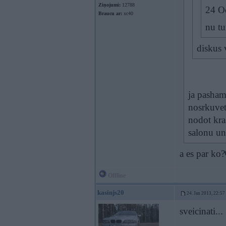
Ziņojumi:
12788
24 Oc
Braucu ar:
xc40
nu tu
diskus 
ja pasham
nosrkuvet
nodot kra
salonu un
a es par ko?
Offline
kasinjs20
24. Jan 2013, 22:57
sveicinati...