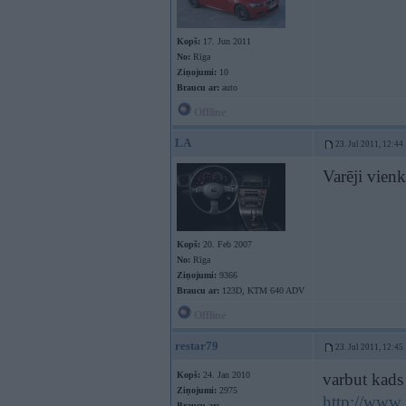
Kopš:
17. Jun 2011
No:
Rīga
Ziņojumi:
10
Braucu ar:
auto
Offline
LA
23. Jul 2011, 12:44
Varēji vienk
Kopš:
20. Feb 2007
No:
Rīga
Ziņojumi:
9366
Braucu ar:
123D, KTM 640 ADV
Offline
restar79
23. Jul 2011, 12:45
Kopš:
24. Jan 2010
varbut kads
Ziņojumi:
2975
http://www.
Braucu ar: