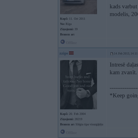
kads varbut 
modelis, 20
Kopš:
11. Oct 2011
No:
Rīga
Ziņojumi:
39
Braucu ar:
Offline
zzips
14. Feb 2013, 14:11
Intresē daļa
kam zvanīt.
---------------
*Keep going.
Kopš:
20. Feb 2004
Ziņojumi:
28219
Braucu ar:
Slēgta tipa visurgājēju
Offline