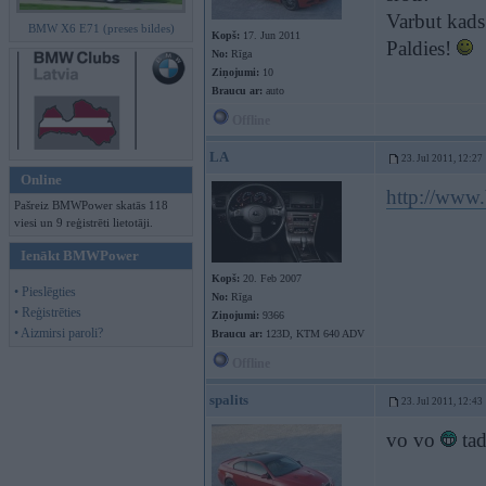
Varbut kads 
BMW X6 E71 (preses bildes)
Kopš:
17. Jun 2011
Paldies!
No:
Rīga
Ziņojumi:
10
Braucu ar:
auto
Offline
LA
23. Jul 2011, 12:27
Online
http://www
Pašreiz BMWPower skatās 118
viesi un 9 reģistrēti lietotāji.
Ienākt BMWPower
Kopš:
20. Feb 2007
• Pieslēgties
No:
Rīga
• Reģistrēties
Ziņojumi:
9366
• Aizmirsi paroli?
Braucu ar:
123D, KTM 640 ADV
Offline
spalits
23. Jul 2011, 12:43
vo vo
tad