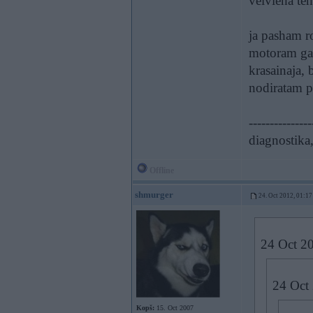
velviena teh
ja pasham ro
motoram gal
krasainaja, 
nodiratam 
---------------
diagnostika,
Offline
shmurger
24. Oct 2012, 01:17
24 Oct 20
24 Oct 
Kopš:
15. Oct 2007