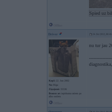
Spied uz bi
Offline
Driver
24. Oct 2012, 00:45
nu tur jau 
---------------
diagnostika,
Kopš:
22. Jun 2002
No:
Rīga
Ziņojumi:
31536
Braucu ar:
iepirkuma ratiem pa
alko outletu
Offline
shmurger