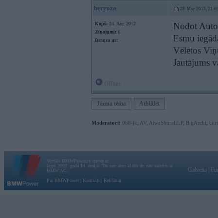
beryoza
28. May 2013, 21:0
Kopš:
24. Aug 2012
Nodot Auto
Ziņojumi:
6
Esmu iegādā
Braucu ar:
Vēlētos Viņ
Jautājums va
Offline
Jauna tēma
Atbildēt
Moderatori:
968-jk
,
AV
,
AiwaShuraLLP
,
BigArchi
,
Gir
Vortāls BMWPower.lv darbojas
kopš 2002. gada 14. maija. Tas nav auto klubs un nav saistīts ar
Galvena
|
Fo
BMW AG.
Par BMWPower
|
Kontakti
|
Reklāma