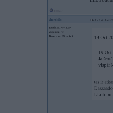
LLoti buuti
Offline
cherchils
23. Oct 2012, 21:10
Kopš:
28. Nov 2009
Ziņojumi:
42
Braucu ar:
Mitsubishi
19 Oct 20
19 Oct 
Ja šrot
vispār 
tas ir at
Dazzaados
LLoti buu