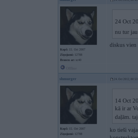
24. Oct 2012, 00:49
24 Oct 20
nu tur ja
diskus vien 
Kopš:
15. Oct 2007
Ziņojumi:
12788
Braucu ar:
xc40
Offline
shmurger
24. Oct 2012, 00:53
14 Oct 20
kā ir ar 
daļām. ta
ko tieši vaj
Kopš:
15. Oct 2007
Ziņojumi:
12788
konstruktoru