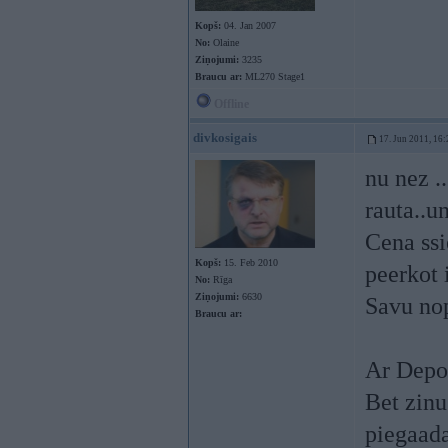
Kopš:
04. Jan 2007
No:
Olaine
Ziņojumi:
3235
Braucu ar:
ML270 Stage1
Offline
divkosigais
17. Jun 2011, 16:
nu nez .
rauta..u
Cena ssi
Kopš:
15. Feb 2010
peerkot i
No:
Rīga
Ziņojumi:
6630
Savu nop
Braucu ar:
Ar Depo 
Bet zinu
piegaada