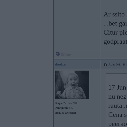
Ar ssito
...bet g
Citur pi
godpraat
Offline
skudza
17. Jun 2011, 16:
17 Jun
nu nez
Kopš:
27. Jan 2009
rauta..
Ziņojumi:
836
Cena s
Braucu ar:
pelēci
peerkot