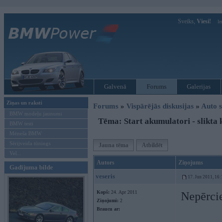
Sveiks,
Viesi!
Ie
Galvenā
Forums
Galerijas
Ziņas un raksti
Forums
»
Vispārējās diskusijas
»
Auto s
BMW modeļu jaunumi
Tēma: Start akumulatori - slikta 
BMW testi
Mēneša BMW
Sērijveida tūnings
Jauna tēma
Atbildēt
Vel...
Autors
Ziņojums
Gadījuma bilde
veseris
17. Jun 2011, 16:
Kopš:
24. Apr 2011
Nepērcie
Ziņojumi:
2
Braucu ar: