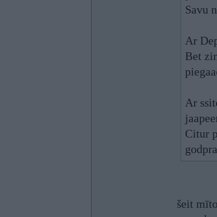
Savu n
Ar Dep
Bet zi
piegaa
Ar ssi
jaapee
Citur 
godpra
šeit mīt