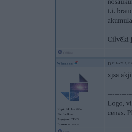
nosaukum
t.i. bra
akumulat
Cilvēki 
Offline
Whazaaa
17. Jun 2011, 17:
xjsa akji
----------
Logo, vi
Kopš:
24. Jun 2004
cenas. P
No:
Saulkrasti
Ziņojumi:
71589
Braucu ar:
metro