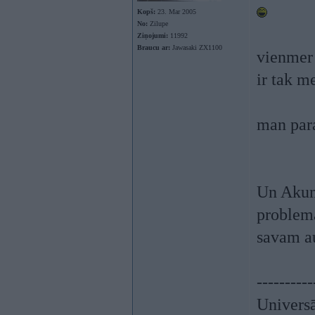
Kopš:
23. Mar 2005
No:
Zilupe
Ziņojumi:
11992
Braucu ar:
Jawasaki ZX1100
vienmer 
ir tak m
man para
Un Akum
problema
savam a
----------
Univers