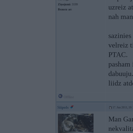
Ziņojumi:
3199
uzreiz a
Braucu ar:
nah man
sazinies
velreiz 
PTAC.
pasham i
dabuuju.
liidz at
Offline
Siipols
17. Jun 2011, 19:
Man Gan
nekvalit