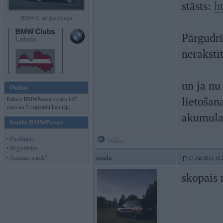
stāsts:
h
BMW 6. sērijas Coupe
Pārgudrī
nerakstīt
un ja nu
Online
lietošana
Pašreiz BMWPower skatās 147
viesi un 5 reģistrēti lietotāji.
akumula
Ienākt BMWPower
• Pieslēgties
Offline
• Reģistrēties
nagla
• Aizmirsi paroli?
17. Jun 2011, 16:
skopais 