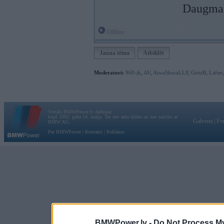
Daugmal
Offline
Jauna tēma
Atbildēt
Moderatori:
968-jk
,
AV
,
AiwaShuraLLP
,
GirtzB
,
Lafter
Vortāls BMWPower.lv darbojas
kopš 2002. gada 14. maija. Tas nav auto klubs un nav saistīts ar
Galvena
|
Fo
BMW AG.
Par BMWPower
|
Kontakti
|
Reklāma
BMWPower.lv -
Do Not Process My