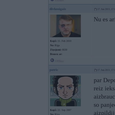
Offline
divkosigais
17. Jun 2011, 17:
Nu es ar
Kopš:
15. Feb 2010
No:
Rīga
Ziņojumi:
6630
Braucu ar:
Offline
patric
17. Jun 2011, 17:
par Dep
reiz iek
aizbrauc
so panje
Kopš:
22. Sep 2007
aizpildi
No:
Rīga