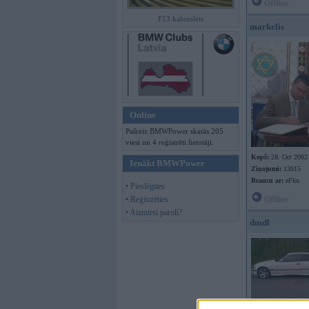
Offline
F13 kabriolets
markelis
Online
Pašreiz BMWPower skatās 205
viesi un 4 reģistrēti lietotāji.
Kopš:
28. Oct 2002
Ienākt BMWPower
Ziņojumi:
13015
Braucu ar:
eFku
• Pieslēgties
• Reģistrēties
Offline
• Aizmirsi paroli?
dmdl