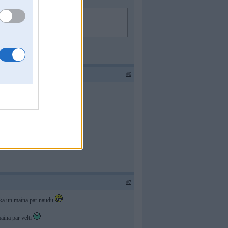
#6
#7
zaka un maina par naudu
aina par velti