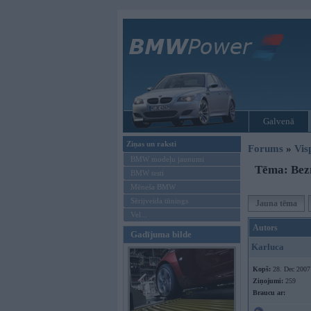
Galvenā
Ziņas un raksti
Forums
»
Vis
BMW modeļu jaunumi
Tēma: Bezm
BMW testi
Mēneša BMW
Sērijveida tūnings
Jauna tēma
Vel...
Autors
Gadījuma bilde
Karluca
Kopš:
28. Dec 2007
Ziņojumi:
259
Braucu ar: