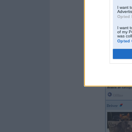
Braucu ar:
I want 
Advertis
Opted 
I want t
of my P
Offline
was col
Opted 
martinsz
Kopš:
22. Nov 200
Ziņojumi:
5905
Braucu ar:
kartingu
Offline
Driver