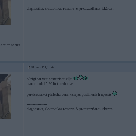
-----------------
diagnostika, elektronikas remonts & pretaizdzīšanas iekārtas.
a ratiem pa alko
08. Jun 2011, 13:47
pilnigi par velti samainishu ellju
man ir kadi 15-20 litri atrabotkas
pareizak sakot pielieshu tiem, kam jau puslimenis ir apeests
-----------------
diagnostika, elektronikas remonts & pretaizdzīšanas iekārtas.