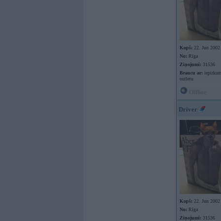
Kopš:
22. Jun 2002
No:
Rīga
Ziņojumi:
31536
Braucu ar:
iepirkum
outletu
Offline
Driver
Kopš:
22. Jun 2002
No:
Rīga
Ziņojumi:
31536