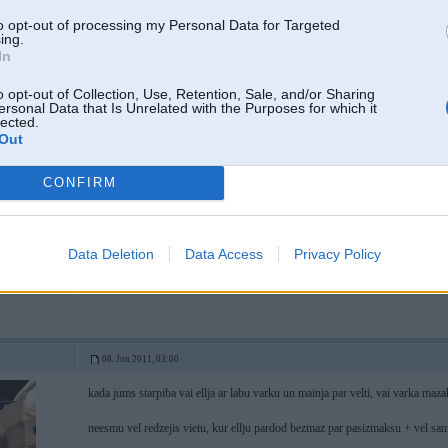
to opt-out of processing my Personal Data for Targeted
ing.
07 Jun 2011, 16:36:38 Laoshi rakstīja:
In
Par bezmaksas maiņām - tikko jāņem panna nost, tā ierubās labs cipars.
o opt-out of Collection, Use, Retention, Sale, and/or Sharing
ersonal Data that Is Unrelated with the Purposes for which it
lected.
Out
07. Jun 2011, 17:22
CONFIRM
Pie manis (ķekavā) pērkot eļļu (motul) nomaiņa bezmaksas
-----------------
...
Data Deletion
Data Access
Privacy Policy
3
08. Jun 2011, 03:00
kada jums starpiba vai ellja ar labu varku un mainja par velti, vai varka ma
neesmu vel redzejis vietu, kur ellju pardod bezmaz par pasizmaksu + vel sam