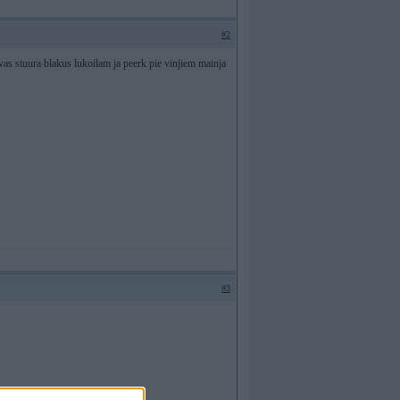
#2
avas stuura blakus lukoilam ja peerk pie vinjiem mainja
#3