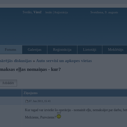
Sveiks,
Viesi!
|
Svetdiena, 9. augusts
Ienākt
Reģistrācija
Forums
Galerijas
Reģistrācija
Lietotāji
Meklētājs
pārējās diskusijas
»
Auto servisi un apkopes vietas
aksas eļļas nomaiņas - kur?
Atbildēt
Ziņojums
07. Jun 2011, 15:41
Kur tagad var izvieikt šo operāciju - nomainīt eļļu, nemaksājot par darbu, bet 
Mežciems, Purvciems?