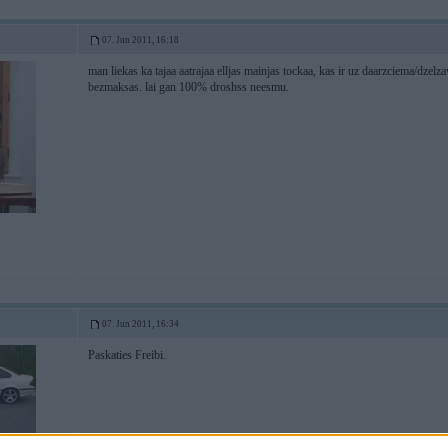
07. Jun 2011, 16:18
man liekas ka tajaa aatrajaa elljas mainjas tockaa, kas ir uz daarzciema/dzelz
bezmaksas. lai gan 100% droshss neesmu.
07. Jun 2011, 16:34
Paskaties Freibi.