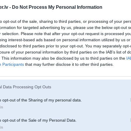
.lv -
Do Not Process My Personal Information
to opt-out of the sale, sharing to third parties, or processing of your per
formation for targeted advertising by us, please use the below opt-out s
r selection. Please note that after your opt-out request is processed y
07. Jun 2011, 16:36
eing interest-based ads based on personal information utilized by us or
Par bezmaksas maiņām - tikko jāņem panna nost, tā ierubās labs cipars.
disclosed to third parties prior to your opt-out. You may separately opt-
losure of your personal information by third parties on the IAB’s list of
. This information may also be disclosed by us to third parties on the
IA
Participants
that may further disclose it to other third parties.
l Data Processing Opt Outs
o opt-out of the Sharing of my personal data.
In
07. Jun 2011, 16:39
o opt-out of the Sale of my Personal Data.
Manam nav panna, būtu pats mainījis, taču negribas dārzā ķēpāties
In