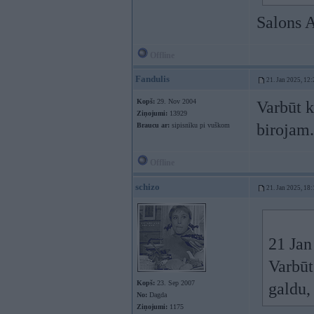
Salons A
Offline
Fandulis
21. Jan 2025, 12:
Kopš:
29. Nov 2004
Varbūt k
Ziņojumi:
13929
birojam.
Braucu ar:
sipisnīku pi vuškom
Offline
schizo
21. Jan 2025, 18:
21 Jan
Varbūt
Kopš:
23. Sep 2007
galdu,
No:
Dagda
Ziņojumi:
1175