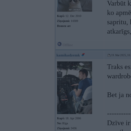
Varbūt k
ko apmē
Kopš:
12. Dec 2010
sapritu,
Ziņojumi:
14309
Braucu ar:
atkarīgs
Offline
kamikadzemk
19. Mar 2025, 10
Traks e
wardrob
Bet ja n
----------
Kopš:
18. Apr 2006
Dzīve ir
No:
Rīga
Ziņojumi:
3436