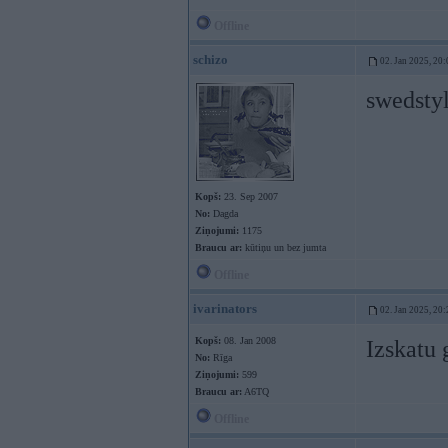
Offline
schizo
02. Jan 2025, 20:
swedstyl
Kopš:
23. Sep 2007
No:
Dagda
Ziņojumi:
1175
Braucu ar:
kūtiņu un bez jumta
Offline
ivarinators
02. Jan 2025, 20:
Kopš:
08. Jan 2008
Izskatu 
No:
Rīga
Ziņojumi:
599
Braucu ar:
A6TQ
Offline