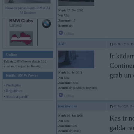
Hamann pārveidojumi BMW Z4
Kopš:
17. Dec 2002
M Roadster
No:
Rīga
Ziņojumi:
17
Braucu ar:
Offline
AAE
05. Nov 2024, 19
Online
Ir kādam
Pašreiz BMWPower skatās 158
Continen
viesi un 0 reģistrēti lietotāji.
Kopš:
01. Jul 2011
grab un 
Ienākt BMWPower
No:
Rīga
Ziņojumi:
2356
• Pieslēgties
Braucu ar:
pirkstu pa rasējumu
• Reģistrēties
Offline
• Aizmirsi paroli?
ivarinators
02. Jan 2025, 19:
Kopš:
08. Jan 2008
Kas ir n
No:
Rīga
galda rā
Ziņojumi:
599
Braucu ar:
A6TQ