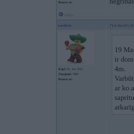
negribas
Braucu ar:
Offline
wanksta
19. Mar 2025, 10
19 Ma
ir dom
4m.
Kopš:
05. Jun 2012
Ziņojumi:
7889
Varbūt
Braucu ar:
ar ko 
sapritu
atkarī