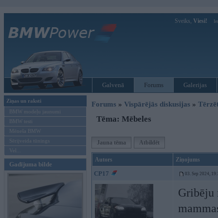
Sveiks,
Viesi!
Ie
Galvenā
Forums
Galerijas
Ziņas un raksti
Forums
»
Vispārējās diskusijas
»
Tērzē
BMW modeļu jaunumi
Tēma: Mēbeles
BMW testi
Mēneša BMW
Sērijveida tūnings
Jauna tēma
Atbildēt
Vel...
Autors
Ziņojums
Gadījuma bilde
CP17
03. Sep 2024, 19
Gribēju 
mammas 