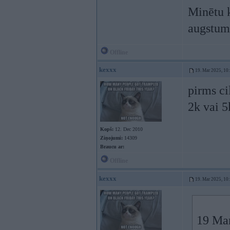
Minētu k
augstuma
Offline
kexxx
19. Mar 2025, 10
pirms ci
2k vai 5
Kopš:
12. Dec 2010
Ziņojumi:
14309
Braucu ar:
Offline
kexxx
19. Mar 2025, 10
19 Ma