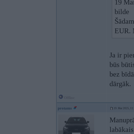
19 Ma
bilde
Šādam 
EUR. M
Ja ir pi
būs būti
bez bīdā
dārgāk.
Offline
protams
19. Mar 2025, 11
Manuprāt
labākais