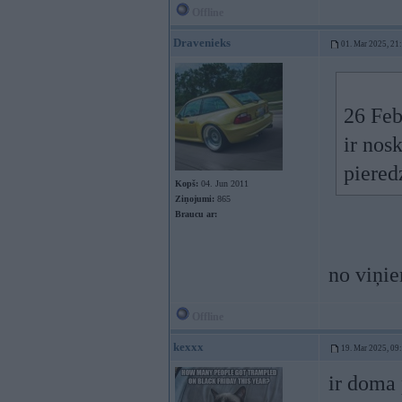
Offline
Dravenieks
01. Mar 2025, 21
26 Feb
ir nosk
piered
Kopš:
04. Jun 2011
Ziņojumi:
865
Braucu ar:
no viņie
Offline
kexxx
19. Mar 2025, 09
ir doma 