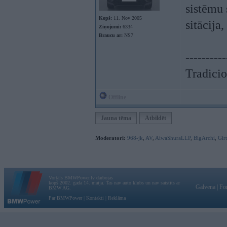
sistēmu 
Kopš:
11. Nov 2005
sitācija
Ziņojumi:
6334
Braucu ar:
NS7
----------
Tradicio
Offline
Jauna tēma
Atbildēt
Moderatori:
968-jk
,
AV
,
AiwaShuraLLP
,
BigArchi
,
Gir
Vortāls BMWPower.lv darbojas
kopš 2002. gada 14. maija. Tas nav auto klubs un nav saistīts ar
Galvena
|
Fo
BMW AG.
Par BMWPower
|
Kontakti
|
Reklāma