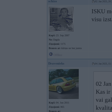
schizo
02. Jan 2025, 20:
ISKU mē
visu izs
Kopš:
23. Sep 2007
No:
Dagda
Ziņojumi:
1175
Braucu ar:
kūtiņu un bez jumta
Offline
Dravenieks
04. Jan 2025, 15:
02 Jan
Kas ir
vai ga
Kopš:
04. Jun 2011
kvalita
Ziņojumi:
865
Braucu ar: