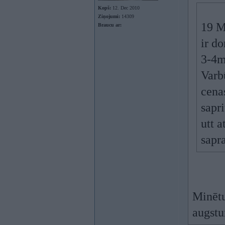
Kopš:
12. Dec 2010
Ziņojumi:
14309
19 M
Braucu ar:
ir d
3-4m
Varbū
cena
sapri
utt a
sapr
Minētu
augstu