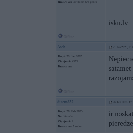
Braucu ar:
kūtiņu un bez jumta
isku.lv
Offline
Asch
21. Jan 2025, 19:
Kopš:
29. Jan 2007
Nepiecie
Ziņojumi:
4553
satamet 
Braucu ar:
razojams
Offline
direm832
26. Feb 2025, 17
Kopš:
26. Feb 2025
ir noska
No:
Jūrmala
pieredze
Ziņojumi:
2
Braucu ar:
5 series