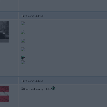
w
10. May 2011, 14:58
10. May 2011, 15:56
Āfterītis izskatās bijis labs