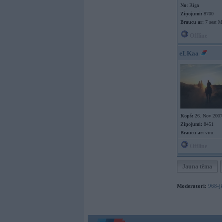
No:
Rīga
Ziņojumi:
8700
Braucu ar:
7 seat 
Offline
eLKaa
Kopš:
26. Nov 200
Ziņojumi:
8451
Braucu ar:
vīru.
Offline
Jauna tēma
Moderatori:
968-j