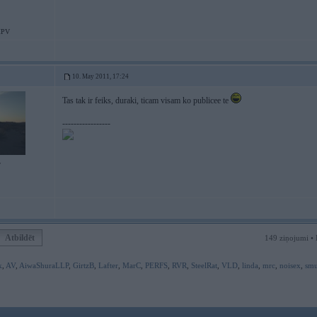
MPV
10. May 2011, 17:24
Tas tak ir feiks, duraki, ticam visam ko publicee te
-----------------
7
Atbildēt
149 ziņojumi • 
k
,
AV
,
AiwaShuraLLP
,
GirtzB
,
Lafter
,
MarC
,
PERFS
,
RVR
,
SteelRat
,
VLD
,
linda
,
mrc
,
noisex
,
sm