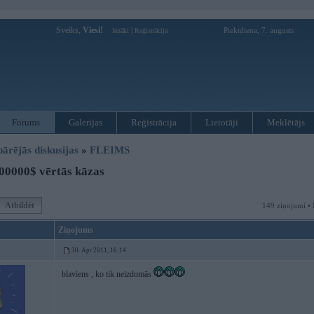
Sveiks,
Viesi!
|
Piektdiena, 7. augusts
Ienākt
Reģistrācija
Forums
Galerijas
Reģistrācija
Lietotāji
Meklētājs
pārējās diskusijas
»
FLEIMS
00000$ vērtās kāzas
Atbildēt
149 ziņojumi • 
Ziņojums
30. Apr 2011, 16:14
blaviens , ko tik neizdomās