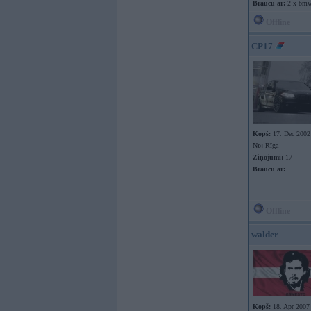
Braucu ar:
2 x bm
Offline
CP17
Kopš:
17. Dec 2002
No:
Rīga
Ziņojumi:
17
Braucu ar:
Offline
walder
Kopš:
18. Apr 2007