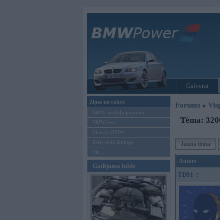
Galvenā
Ziņas un raksti
Forums
»
Vis
BMW modeļu jaunumi
Tēma: 320
BMW testi
Mēneša BMW
Sērijveida tūnings
Jauna tēma
Vel...
Autors
Gadījuma bilde
TD91