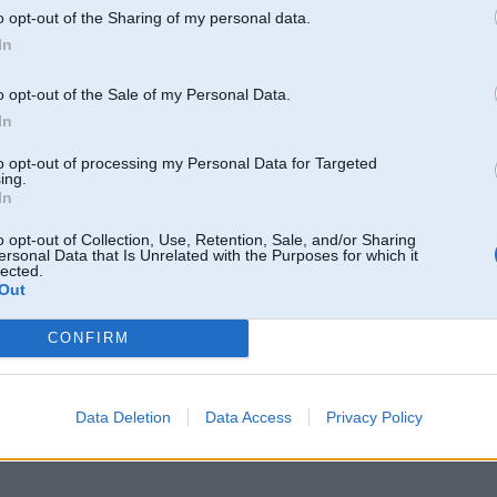
o opt-out of the Sharing of my personal data.
In
r
03. May 2011, 12:27
o opt-out of the Sale of my Personal Data.
In
to opt-out of processing my Personal Data for Targeted
ing.
In
o opt-out of Collection, Use, Retention, Sale, and/or Sharing
ersonal Data that Is Unrelated with the Purposes for which it
lected.
Out
03. May 2011, 18:07
CONFIRM
Bļin šis ir labs
Data Deletion
Data Access
Privacy Policy