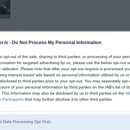
.lv -
Do Not Process My Personal Information
to opt-out of the sale, sharing to third parties, or processing of your per
03. May 2011, 10:50
formation for targeted advertising by us, please use the below opt-out s
Kāzas pie kājas. Gandrīz katrs taču vismaz vienu reizi dzīvē precas.
r selection. Please note that after your opt-out request is processed y
Bet zemnieku sajūsma par šīm konkrētajām kāzām ir manam alkohola notruli
WTF?? Vienalga tak - precas sveši ļautiņi..
eing interest-based ads based on personal information utilized by us or
disclosed to third parties prior to your opt-out. You may separately opt-
losure of your personal information by third parties on the IAB’s list of
[ Šo ziņu laboja taksists, 03 May 2011, 10:51:28 ]
. This information may also be disclosed by us to third parties on the
IA
Participants
that may further disclose it to other third parties.
-----------------
Tā nav dzīve, bet stragls..
l Data Processing Opt Outs
l mobīl & bubaru