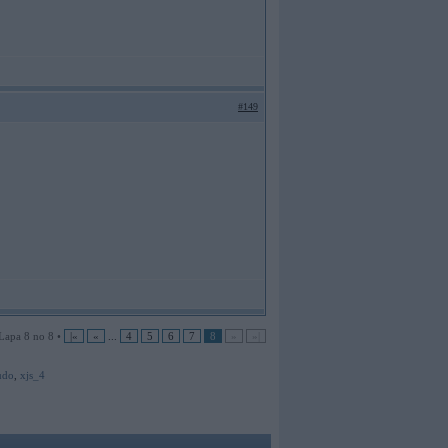
#149
Lapa 8 no 8 •
|«
«
...
4
5
6
7
8
»
»|
udo
,
xjs_4