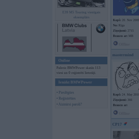
E39 M5 Touring vienīgais
eksemplārs
Kopš:
20. Nov 200
No:
Rīga
Ziņojumi:
2715
Braucu ar:
MB
Offline
mastermind
Online
Pašreiz BMWPower skatās 113
viesi un 0 reģistrēti lietotāji.
Ienākt BMWPower
• Pieslēgties
Kopš:
24. May 201
• Reģistrēties
Ziņojumi:
366
• Aizmirsi paroli?
Braucu ar:
Offline
CP17