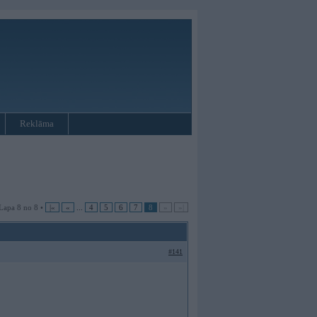
Reklāma
Lapa 8 no 8 •
|«
«
...
4
5
6
7
8
»
»|
#141