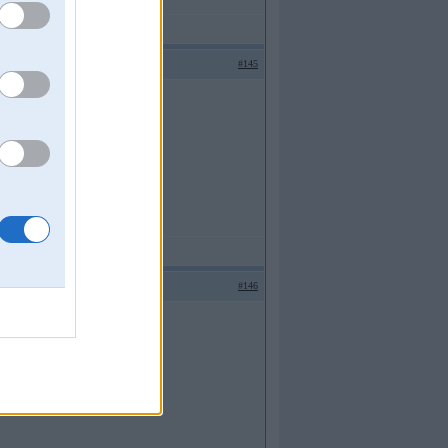
#145
#146