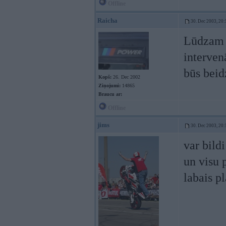
Offline
Raicha
30. Dec 2003, 20:
Lūdzam 
interven
būs beid
Kopš:
26. Dec 2002
Ziņojumi:
14865
Braucu ar:
Offline
jims
30. Dec 2003, 20:
var bild
un visu p
labais p