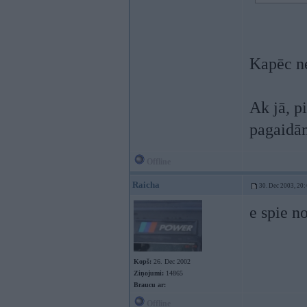
Kapēc n
Ak jā, pi
pagaidām
Offline
Raicha
30. Dec 2003, 20:
e spie n
Kopš:
26. Dec 2002
Ziņojumi:
14865
Braucu ar:
Offline