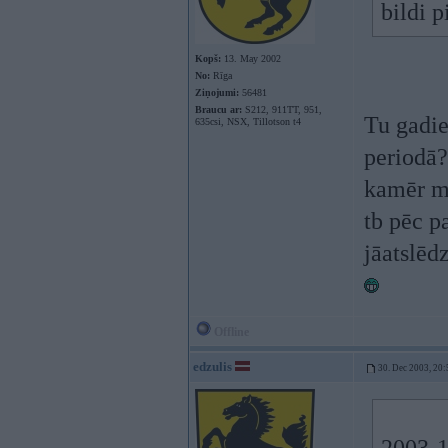
bildi 
Kopš:
13. May 2002
No:
Rīga
Ziņojumi:
56481
Braucu ar:
S212, 911TT, 951,
Tu gadie
635csi, NSX, Tillotson t4
periodā?
kamēr me
tb pēc p
jāatslēd
Offline
edzulis
30. Dec 2003, 20: