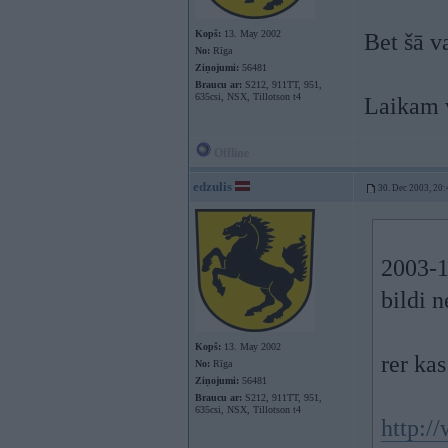
Kopš:
13. May 2002
Bet šā va
No:
Rīga
Ziņojumi:
56481
Braucu ar:
S212, 911TT, 951,
635csi, NSX, Tillotson t4
Laikam v
Offline
edzulis
30. Dec 2003, 20:
2003-1
bildi 
Kopš:
13. May 2002
rer ka
No:
Rīga
Ziņojumi:
56481
Braucu ar:
S212, 911TT, 951,
635csi, NSX, Tillotson t4
http:/