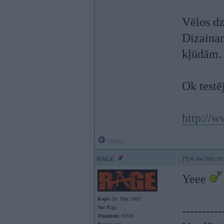
Vēlos dz
Dizainam
kļūdām. 
Ok test
http://
Offline
RAGE
30. Dec 2003, 20:
Yeee
Kopš:
26. May 2003
No:
Rīga
----------
Ziņojumi:
16328