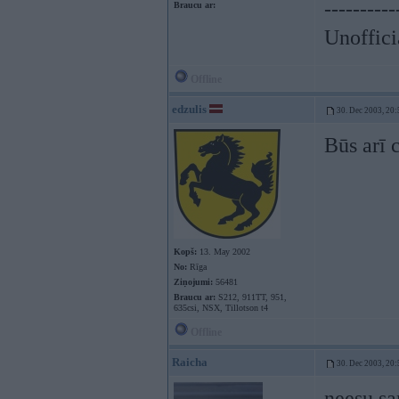
----------
Braucu ar:
Unoffici
Offline
edzulis
30. Dec 2003, 20:
Būs arī c
Kopš:
13. May 2002
No:
Rīga
Ziņojumi:
56481
Braucu ar:
S212, 911TT, 951,
635csi, NSX, Tillotson t4
Offline
Raicha
30. Dec 2003, 20:
neesu sa