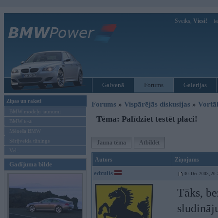
Sveiks,
Viesi!
Ie
Galvenā
Forums
Galerijas
Ziņas un raksti
Forums
»
Vispārējās diskusijas
»
Vort
BMW modeļu jaunumi
Tēma: Palīdziet testēt placi!
BMW testi
Mēneša BMW
Sērijveida tūnings
Jauna tēma
Atbildēt
Vel...
Autors
Ziņojums
Gadījuma bilde
edzulis
30. Dec 2003, 20:
Tāks, be
sludināj