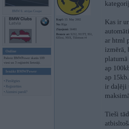
kategorij
BMW 6. sērijas Coupe
Kopš:
13. May 2002
Kas ir u
No:
Rīga
automāti
Ziņojumi:
56481
Braucu ar:
S212, 911TT, 951,
635csi, NSX, Tillotson t4
ar html 
izmērā, 
Online
platumā 
Pašreiz BMWPower skatās 109
viesi un 3 reģistrēti lietotāji.
ap 100kb
Ienākt BMWPower
ap 15kb.
• Pieslēgties
ir daļēj
• Reģistrēties
• Aizmirsi paroli?
maksimāl
Tieši tā
atbislt