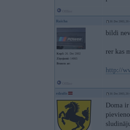
Offline
Raicha
30. Dec 2003, 20:
bildi ne
rer kas
Kopš:
26. Dec 2002
Ziņojumi:
14865
Braucu ar:
http://
Offline
edzulis
30. Dec 2003, 20:
Doma ir 
pievieno
sludināj