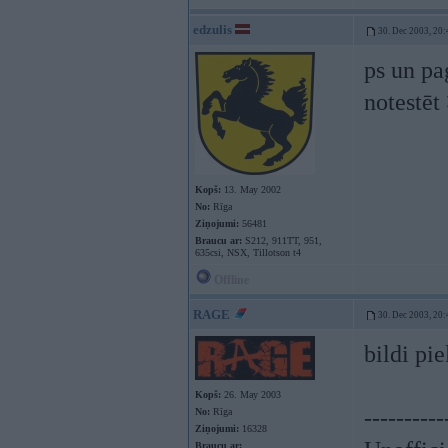
edzulis
30. Dec 2003, 20:
ps un pa
notestēt
Kopš:
13. May 2002
No:
Rīga
Ziņojumi:
56481
Braucu ar:
S212, 911TT, 951,
635csi, NSX, Tillotson t4
Offline
RAGE
30. Dec 2003, 20:
bildi p
Kopš:
26. May 2003
----------
No:
Rīga
Ziņojumi:
16328
Braucu ar: