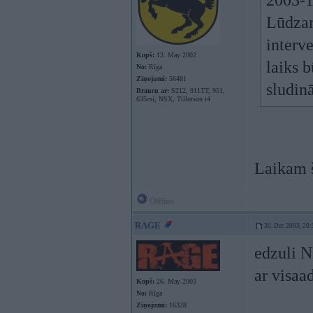
2003-1
Lūdzam
interve
Kopš:
13. May 2002
laiks b
No:
Rīga
Ziņojumi:
56481
sludin
Braucu ar:
S212, 911TT, 951,
635csi, NSX, Tillotson t4
Laikam š
Offline
RAGE
30. Dec 2003, 20:
edzuli N
ar visaa
Kopš:
26. May 2003
No:
Rīga
Ziņojumi:
16328