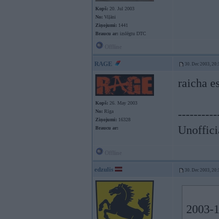
Kopš:
20. Jul 2003
No:
Viļāni
Ziņojumi:
1441
Braucu ar:
izslēgtu DTC
Offline
RAGE
30. Dec 2003, 20:
raicha e
Kopš:
26. May 2003
----------
No:
Rīga
Ziņojumi:
16328
Unoffici
Braucu ar:
Offline
edzulis
30. Dec 2003, 20:
2003-1