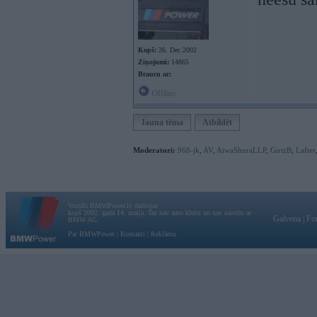
Kopš:
26. Dec 2002
Ziņojumi:
14865
Braucu ar:
Offline
Jauna tēma
Atbildēt
Moderatori:
968-jk
,
AV
,
AiwaShuraLLP
,
GirtzB
,
Lafter
Vortāls BMWPower.lv darbojas
kopš 2002. gada 14. maija. Tas nav auto klubs un nav saistīts ar
Galvena
|
Fo
BMW AG.
Par BMWPower
|
Kontakti
|
Reklāma