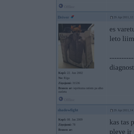
Offline
Driver
29. Apr 2011, 12
es varet
leto lii
----------
diagnost
Kopš:
22. Jun 2002
No:
Rīga
Ziņojumi:
31536
Braucu ar:
iepirkuma ratiem pa alko
outletu
Offline
shadowfight
29. Apr 2011, 14
Kopš:
08. Jan 2009
kas tas 
Ziņojumi:
78
pleve ir
Braucu ar: