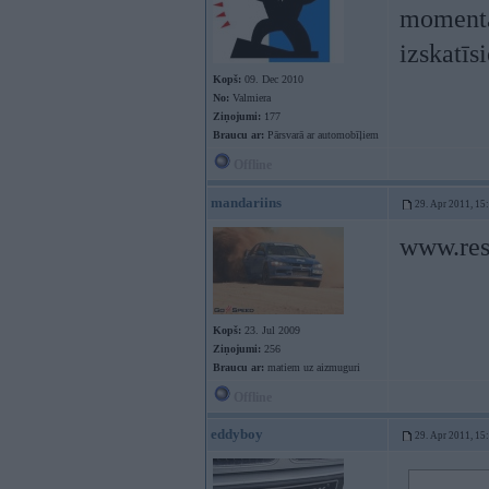
momenta 
izskatīsi
Kopš:
09. Dec 2010
No:
Valmiera
Ziņojumi:
177
Braucu ar:
Pārsvarā ar automobīļiem
Offline
mandariins
29. Apr 2011, 15
www.rest
Kopš:
23. Jul 2009
Ziņojumi:
256
Braucu ar:
matiem uz aizmuguri
Offline
eddyboy
29. Apr 2011, 15