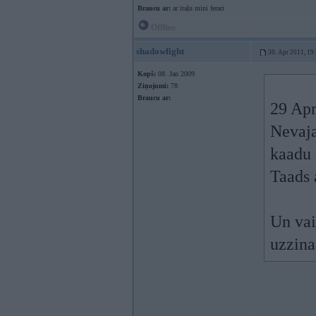
Braucu ar:
ar itaļu mini ferari
Offline
shadowfight
30. Apr 2011, 19
Kopš:
08. Jan 2009
Ziņojumi:
78
Braucu ar:
29 Apr
Nevaja
kaadu 
Taads 
Un vai
uzzina