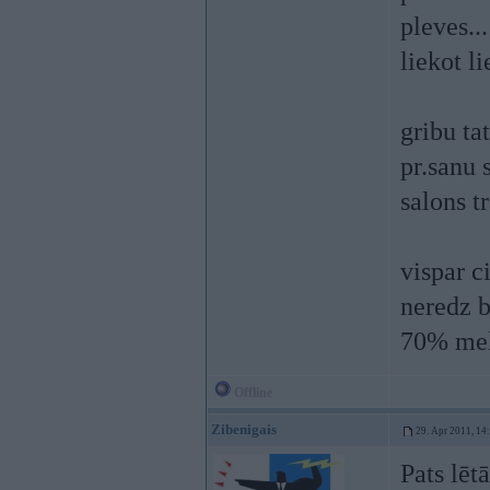
pleves.
liekot l
gribu ta
pr.sanu 
salons t
vispar c
neredz 
70% me
Offline
Zibenigais
29. Apr 2011, 14
Pats lēt