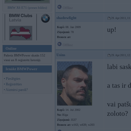
BMW X6 E71 (preses bildes)
Offline
shadowfight
29. Apr 2011, 11
Kopš:
08. Jan 2009
up!
Ziņojumi:
78
Braucu ar:
Offline
Online
Usins
Pašreiz BMWPower skatās 152
29. Apr 2011, 12
viesi un 8 reģistrēti lietotāji.
labi sas
Ienākt BMWPower
• Pieslēgties
a tas ir
• Reģistrēties
• Aizmirsi paroli?
vai patš
Kopš:
14. Jul 2002
zoloto?
No:
Rīga
Ziņojumi:
3537
Braucu ar:
w163; w639; w203