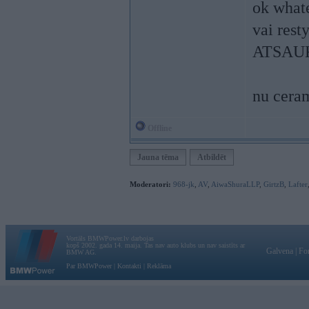
ok what
vai rest
ATSAU
nu ceram
Offline
Jauna tēma
Atbildēt
Moderatori:
968-jk
,
AV
,
AiwaShuraLLP
,
GirtzB
,
Lafter
Vortāls BMWPower.lv darbojas
kopš 2002. gada 14. maija. Tas nav auto klubs un nav saistīts ar
Galvena
|
Fo
BMW AG.
Par BMWPower
|
Kontakti
|
Reklāma