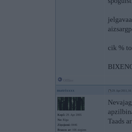
spogulst
jelgavaa
aizsargp
cik % t
BIXENO
Offline
matrixxxx
29. Apr 2011, 16
Nevajag 
apzilbin
Kopš:
29. Apr 2005
Taads ar
No:
Rīga
Ziņojumi:
8446
Braucu ar:
106 zirgiem