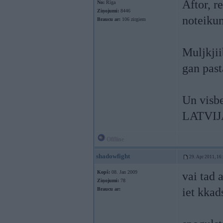
Aftor, re
No:
Rīga
Ziņojumi:
8446
noteikum
Braucu ar:
106 zirgiem
Muljkjii
gan past
Un visb
LATVIJ
Offline
shadowfight
29. Apr 2011, 16
Kopš:
08. Jan 2009
vai tad 
Ziņojumi:
78
iet kkad
Braucu ar: