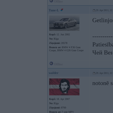
Offline
Tune-L
29. Apr 2011, 12
Getlinj
Kopš:
12. Jun 2002
----------
No:
Rīga
Patiesīb
Ziņojumi:
20578
Braucu ar:
BMW 4 F36 Gran
Coupe, BMW 4 G26 Gran Coupe
Чей Ве
Offline
walder
29. Apr 2011, 12
notonē 
Kopš:
18. Apr 2007
No:
Rīga
Ziņojumi:
8700
Braucu ar:
7 seat MPV