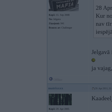
28 Apr
Kur no
Kopš:
15. Sep 2008
No:
Jelgava
nav tī
Ziņojumi:
941
Braucu ar:
Challenger
iespēj
Jelgavā 
ja vajag
Offline
matrixxxx
29. Apr 2011, 15
Kaadeelj
Kopš:
29. Apr 2005