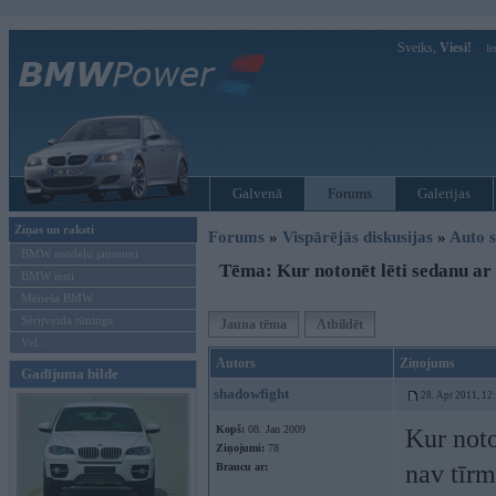
Sveiks,
Viesi!
Ie
Galvenā
Forums
Galerijas
Ziņas un raksti
Forums
»
Vispārējās diskusijas
»
Auto s
BMW modeļu jaunumi
Tēma: Kur notonēt lēti sedanu ar 
BMW testi
Mēneša BMW
Sērijveida tūnings
Jauna tēma
Atbildēt
Vel...
Autors
Ziņojums
Gadījuma bilde
shadowfight
28. Apr 2011, 12
Kopš:
08. Jan 2009
Kur noto
Ziņojumi:
78
nav tīrm
Braucu ar: