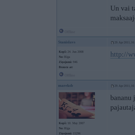
Un vai t
maksaaj
Offline
Stanislavs
29. Apr 2011, 16
Kopš:
24. Jun 2008
http://w
No:
Rīga
Ziņojumi:
946
Braucu ar:
Offline
mareksb
29. Apr 2011, 16
bananu 
pajauta
Kopš:
10. May 2007
No:
Rīga
Ziņojumi:
15296