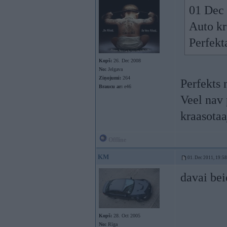
01 Dec 
Auto k
Perfekt
Kopš:
26. Dec 2008
No:
Jelgava
Ziņojumi:
264
Perfekts 
Braucu ar:
e46
Veel nav 
kraasotaa
Offline
KM
01. Dec 2011, 19:58
davai bei
Kopš:
28. Oct 2005
No:
Rīga