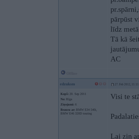
pr.spārni
pārpūst vi
līdz met
Tā kā šei
jautājum
AC
Offline
edzuksm
27. Feb 2012, 11:11
Kopš:
20. Sep 2011
Visi te st
No:
Rīga
Ziņojumi:
6
Braucu ar:
BMW E34 540i,
BMW E46 320D touring
Padalatie
Lai zin a