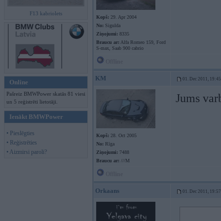
F13 kabriolets
Kopš:
29. Apr 2004
No:
Sigulda
Ziņojumi:
8335
Braucu ar:
Alfa Romeo 159, Ford
S-max, Saab 900 cabrio
Offline
KM
01. Dec 2011, 19:45
Online
Pašreiz BMWPower skatās 81 viesi
Jums var
un 5 reģistrēti lietotāji.
Ienākt BMWPower
• Pieslēgties
Kopš:
28. Oct 2005
• Reģistrēties
No:
Rīga
• Aizmirsi paroli?
Ziņojumi:
7488
Braucu ar:
///M
Offline
Orkaans
01. Dec 2011, 19:57