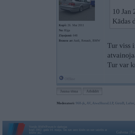
10 Jan 
Kādas d
Kopš:
26. Mar 2011
No:
Rīga
Ziņojumi:
648
Braucu ar:
Audi, Renault, BMW
Tur viss 
atvainoja
Tur var k
Offline
Jauna tēma
Atbildēt
Moderatori:
968-jk
,
AV
,
AiwaShuraLLP
,
GirtzB
,
Lafter
Vortāls BMWPower.lv darbojas
kopš 2002. gada 14. maija. Tas nav auto klubs un nav saistīts ar
Galvena
|
Fo
BMW AG.