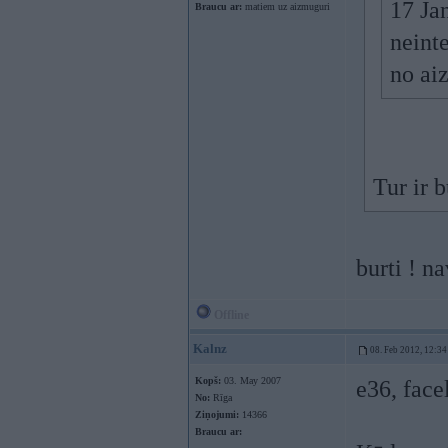
17 Ja
Braucu ar:
matiem uz aizmuguri
neinte
no ai
Tur ir 
burti ! n
Offline
Kalnz
08. Feb 2012, 12:34
Kopš:
03. May 2007
e36, facel
No:
Rīga
Ziņojumi:
14366
Braucu ar: