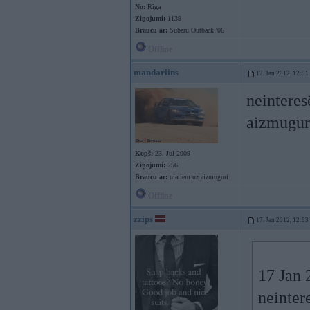
No:
Rīga
Ziņojumi:
1139
Braucu ar:
Subaru Outback '06
Offline
mandariins
17. Jan 2012, 12:51
neinteres
aizmugur
Kopš:
23. Jul 2009
Ziņojumi:
256
Braucu ar:
matiem uz aizmuguri
Offline
zzips
17. Jan 2012, 12:53
17 Jan 
neinter