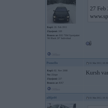
27 Feb 
www.sp
Kopš:
18. Feb 2011
Ziņojumi:
169
Braucu ar:
E65 730d Sportpaket
'06 Black 20" Individual
Offline
Pomello
10. Mar 2012, 18:28
Kopš:
02. Nov 2008
Kursh va
No:
Zilupe
Ziņojumi:
227
Braucu ar:
RX7
Offline
alfijs44
10. Mar 2012, 18:35