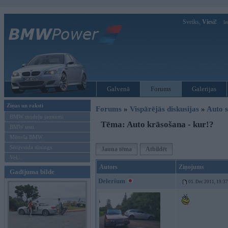
Sveiks,
Viesi!
Ie
Galvenā
Forums
Galerijas
Ziņas un raksti
Forums
»
Vispārējās diskusijas
»
Auto s
BMW modeļu jaunumi
Tēma: Auto krāsošana - kur!?
BMW testi
Mēneša BMW
Sērijveida tūnings
Jauna tēma
Atbildēt
Vel...
Autors
Ziņojums
Gadījuma bilde
Delerium
01. Dec 2011, 19:37