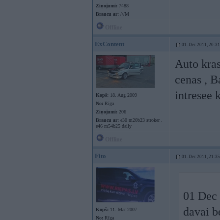
Ziņojumi:
7488
Braucu ar:
///M
Offline
ExContent
01. Dec 2011, 20:31
Auto kras
cenas , B
intresee 
Kopš:
18. Aug 2009
No:
Rīga
Ziņojumi:
206
Braucu ar:
e30 m20b23 stroker .
e46 m54b25 daily
Offline
Fito
01. Dec 2011, 21:35
01 Dec 
davai be
Kopš:
11. Mar 2007
No:
Rīga