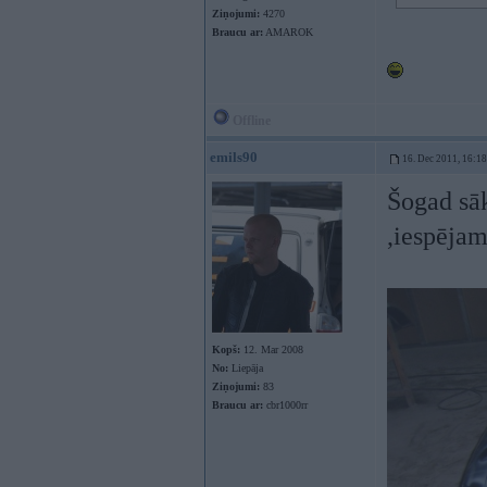
Ziņojumi:
4270
Braucu ar:
AMAROK
Offline
emils90
16. Dec 2011, 16:18
Šogad sā
,iespējam
Kopš:
12. Mar 2008
No:
Liepāja
Ziņojumi:
83
Braucu ar:
cbr1000rr