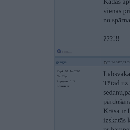
Kādas apt
vienas pr
no spārn
???!!!
Offline
gengis
25. Feb 2012, 23:33
Kopš:
08. Jan 2005
Labsvaka
No:
Rīga
Tātad uz 
Ziņojumi:
163
Braucu ar:
sedanu,pa
pārdošana
Krāsa ir 
izskatās 
pr.bampe