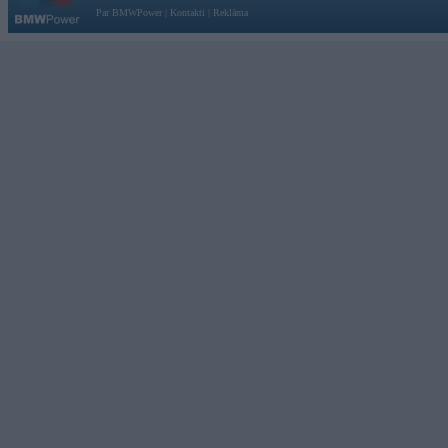
Par BMWPower
|
Kontakti
|
Reklāma