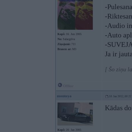
-Pulesan
-Riktesa
-Audio i
-Auto ap
Kopš:
16. Jun 2005
No:
Salacgrīva
-SUVEJ
Ziņojumi:
711
Braucu ar:
M3
Ja ir jau
[ Šo ziņu l
Offline
montoya
10. Jan 2012, 00:22
Kādas do
Kopš:
20. Jan 2005