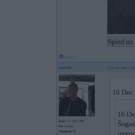
Spied uz 
Offline
emils90
16. Dec 2011, 17:05
16 Dec 
16 De
Kopš:
12. Mar 2008
Šogad
No:
Liepāja
Ziņojumi:
83
inter