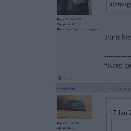
aizmugu
Kopš:
20. Feb 2004
Ziņojumi:
28219
Braucu ar:
Slēgta tipa visurgājēju
Tur ir bu
-----------
*Keep goi
Offline
mandariins
17. Jan 2012, 12:58
17 Jan 
Kopš:
23. Jul 2009
Ziņojumi:
256