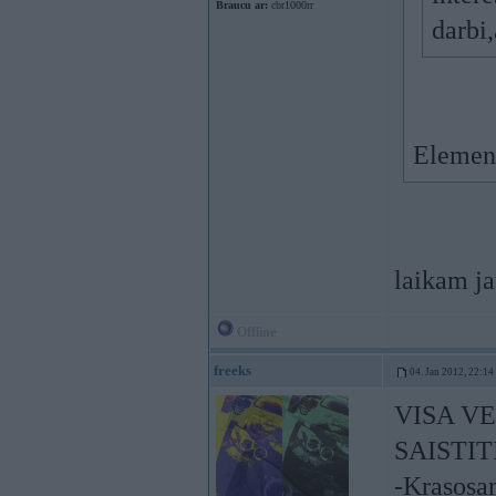
Braucu ar:
cbr1000rr
darbi
Element
laikam ja
Offline
freeks
04. Jan 2012, 22:14
VISA V
SAISTIT
-Krasosa