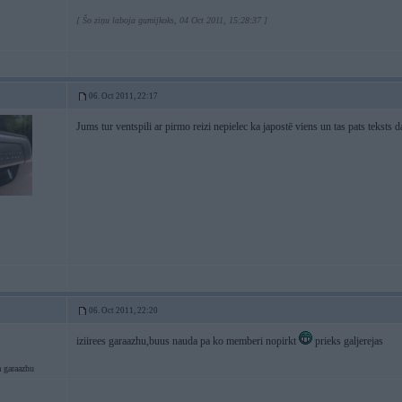
[ Šo ziņu laboja gumijkoks, 04 Oct 2011, 15:28:37 ]
06. Oct 2011, 22:17
Jums tur ventspili ar pirmo reizi nepielec ka japostē viens un tas pats teksts 
06. Oct 2011, 22:20
iziirees garaazhu,buus nauda pa ko memberi nopirkt
prieks galjerejas
 garaazhu