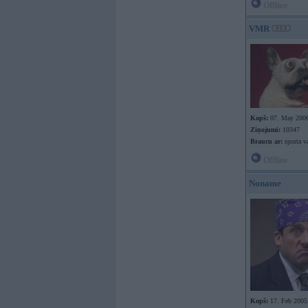
Offline
VMR
Kopš:
07. May 200
Ziņojumi:
10347
Braucu ar:
sporta v
Offline
Noname
Kopš:
17. Feb 2005