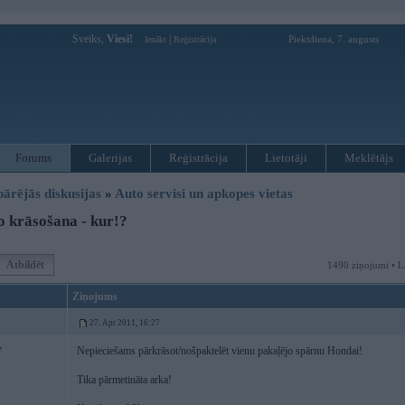
Sveiks,
Viesi!
|
Piektdiena, 7. augusts
Ienākt
Reģistrācija
Forums
Galerijas
Reģistrācija
Lietotāji
Meklētājs
pārējās diskusijas
»
Auto servisi un apkopes vietas
 krāsošana - kur!?
Atbildēt
1490 ziņojumi • L
Ziņojums
27. Apr 2011, 16:27
Nepieciešams pārkrāsot/nošpaktelēt vienu pakaļējo spārnu Hondai!
7
Tika pārmetināta arka!