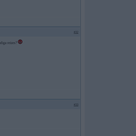
#32
dafiga reizes?
#33