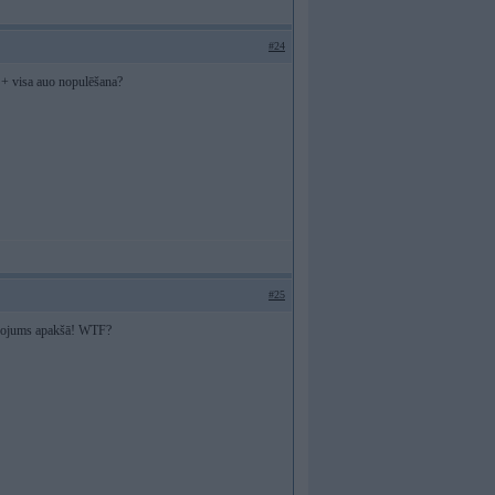
#24
 + visa auo nopulēšana?
#25
inkojums apakšā! WTF?