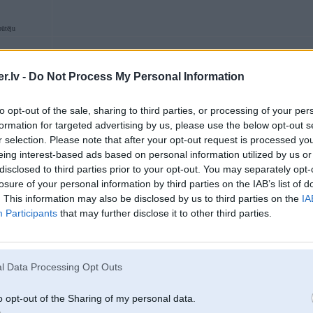
pūtēju
03. Jun 2011, 09:59
.lv -
Do Not Process My Personal Information
to opt-out of the sale, sharing to third parties, or processing of your per
10 May 2011, 22:50:25 Noname rakstīja:
Problēma - pie arkām atlekusi/nolobijusies krāsa, bet rūsas nav- sumuk
formation for targeted advertising by us, please use the below opt-out s
r selection. Please note that after your opt-out request is processed y
eing interest-based ads based on personal information utilized by us or
tas saucas rupnicas cinka defekts. parasti ja uz mashinas kaut kur paradas tad
disclosed to third parties prior to your opt-out. You may separately opt-
tada--- brakis
losure of your personal information by third parties on the IAB’s list of
pardod
. This information may also be disclosed by us to third parties on the
IA
krasojam
22124884
Participants
that may further disclose it to other third parties.
[ Šo ziņu laboja ssolvita, 06 Jun 2011, 00:37:38 ]
l Data Processing Opt Outs
14. Jun 2011, 19:56
o opt-out of the Sharing of my personal data.
Vajadzētu, visdrīzāk, pārkrāsot aizmugurējās labās durvis un pārkrāsot/izpul