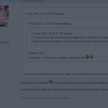
27. Apr 2011, 16:59
27 Apr 2011, 16:55:29 TP rakstīja:
24 Apr 2011, 22:15:09 zebra rakstīja:
7
24 Apr 2011, 16:47:47 TP rakstīja:
ir ta kads kas man varetu parkrasot bagaznieka vaku,durvis un ba
krasa ir zila tonjmainja!te ir kads kas varetu uzmikset pareizu kra
mini ferari
Protams, ka ir.
Jautājums, vai Tu par to esi gatavs maksāt un cik.
ja jau prasu,tad laikam ka esmu,bet vajag ,precizi piedzit,ja nebus preci
neviens tad tev nekrasos
jo ja nav koda krasas un krasa ir gaiša metalika
tumšaka un ja pat trapis toni tapat tu pectam nepulesi visu mašinu lai ir vien
[ Šo ziņu laboja mareksb, 27 Apr 2011, 17:00:03 ]