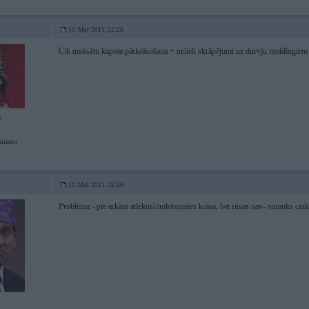
10. May 2011, 22:26
Cik maksātu kapota pārkrāsošana + nelieli skrāpējumi uz durvju moldingiem
6
ariantu
10. May 2011, 22:50
Problēma - pie arkām atlekusi/nolobijusies krāsa, bet rūsas nav- sumuks c