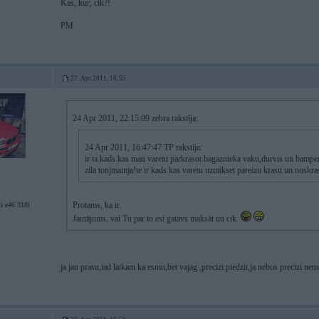
Kas, kur, cik?!
PM
27. Apr 2011, 16:55
24 Apr 2011, 22:15:09 zebra rakstīja:
24 Apr 2011, 16:47:47 TP rakstīja:
ir ta kads kas man varetu parkrasot bagaznieka vaku,durvis un bamper
zila tonjmainja!te ir kads kas varetu uzmikset pareizu krasu un noskra
Protams, ka ir.
i e46 318i
Jautājums, vai Tu par to esi gatavs maksāt un cik.
ja jau prasu,tad laikam ka esmu,bet vajag ,precizi piedzit,ja nebus precizi n