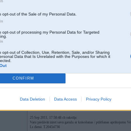
In
puses durvis ( krāsa sarkana).
Ko varētu ieteikt, par saprātīgu cenas/kvalitātes attiecību?
P.S. Ja kādam ir jau aptuveni kāds iespējamais piedāvājums, droši, PM.
o opt-out of the Sale of my Personal Data.
In
to opt-out of processing my Personal Data for Targeted
21. Sep 2011, 17:58
ing.
In
Kādas ir atsauksmes par
Glazūra AG
?
o opt-out of Collection, Use, Retention, Sale, and/or Sharing
ersonal Data that Is Unrelated with the Purposes for which it
lected.
Out
6
CONFIRM
ariantu
Data Deletion
Data Access
Privacy Policy
26. Sep 2011, 09:18
25 Sep 2011, 17:58:48 cb rakstīja:
Varu piedāvāt iziret savu garažu ar krāsošanas / pūlēšanas aprikojumu Ven
Ls dienā. T.20454736