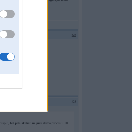
#28
#29
tspilī, bet pats skatīšu uz jūsu darba procesu. 10