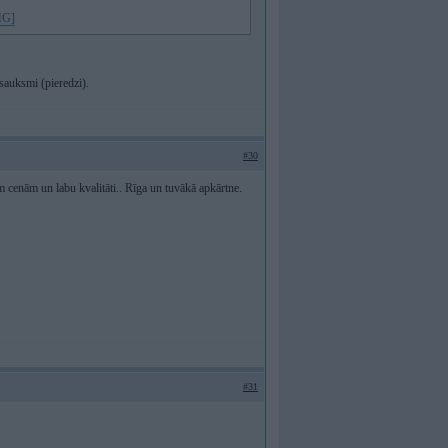
IMG]
sauksmi (pieredzi).
#30
m cenām un labu kvalitāti.. Rīga un tuvākā apkārtne.
#31