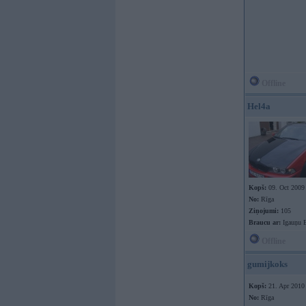
Offline
Hel4a
Kopš:
09. Oct 2009
No:
Rīga
Ziņojumi:
105
Braucu ar:
Igauņu 
Offline
gumijkoks
Kopš:
21. Apr 2010
No:
Rīga