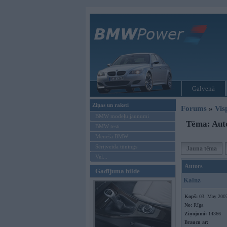
Galvenā
Ziņas un raksti
Forums
»
Vis
BMW modeļu jaunumi
Tēma: Auto
BMW testi
Mēneša BMW
Sērijveida tūnings
Jauna tēma
Vel...
Autors
Gadījuma bilde
Kalnz
Kopš:
03. May 200
No:
Rīga
Ziņojumi:
14366
Braucu ar: