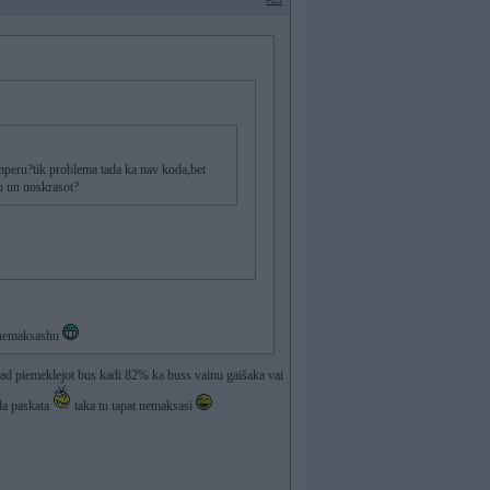
mperu?tik problema tada ka nav koda,bet
su un noskrasot?
zi nemaksashu
 tad piemeklejot bus kadi 82% ka buss vainu gaišaka vai
ada paskata
taka tu tapat nemaksasi