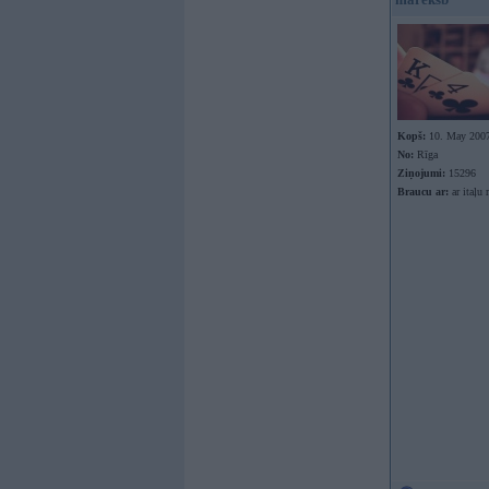
Kopš:
10. May 200
No:
Rīga
Ziņojumi:
15296
Braucu ar:
ar itaļu 