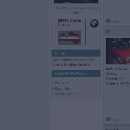
BMW E90 Sedans Facelift (preses
bildes)
Offline
TP
Online
Pašreiz BMWPower skatās 129
viesi un 6 reģistrēti lietotāji.
Kopš:
18. Jul 2007
Ienākt BMWPower
No:
Rīga
Ziņojumi:
4047
• Pieslēgties
Braucu ar:
e36 323t
• Reģistrēties
• Aizmirsi paroli?
Offline
mareksb