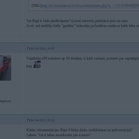
[IMG]
http://ru.bavariancar.lv/forum/attachment.php?a...=1313249408[
Vai Rīgā ir šāds piedāvājums? Ļoooti intresētu pārkrāsot pusi no auto
Ja nē, tad meklēju kādu "garāžas" krāsotāju pa budžeta cenām ar kādu labu at
04. Oct 2011, 10:07
Vajadzētu e39 nokrāsot ap 10 detaļām, ir kādi varianti, protams par saprātīgā
PM
Begimotu
04. Oct 2011, 13:52
Kādas rekomendācijas Rīgā 4 bleķa disku strūklošanai un pulverizācijai?
Labots: Vai ir labas atsauksmes par a-moto?