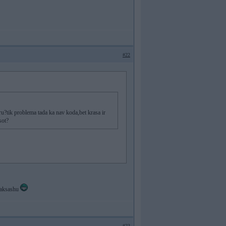
#22
u?tik problema tada ka nav koda,bet krasa ir
sot?
emaksashu
#23