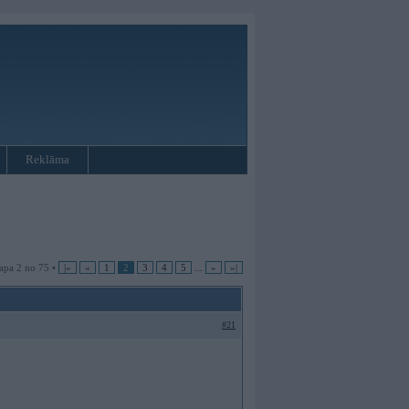
Reklāma
apa 2 no 75 •
|«
«
1
2
3
4
5
...
»
»|
#21