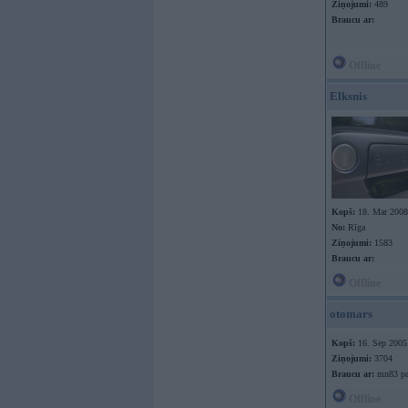
Ziņojumi:
489
Braucu ar:
Offline
Elksnis
Kopš:
18. Mar 2008
No:
Rīga
Ziņojumi:
1583
Braucu ar:
Offline
otomars
Kopš:
16. Sep 2005
Ziņojumi:
3704
Braucu ar:
mn83 pa
Offline