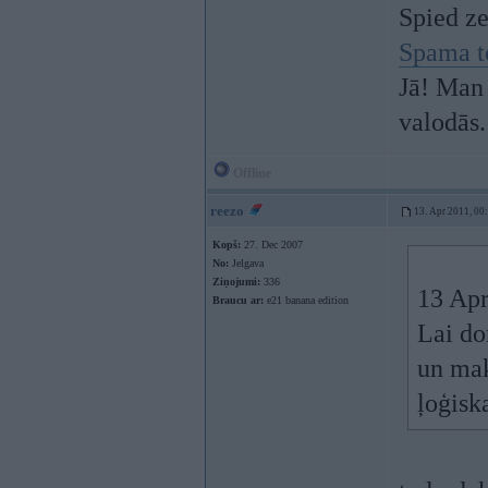
Spied z
Spama t
Jā! Man 
valodās.
Offline
reezo
13. Apr 2011, 00
Kopš:
27. Dec 2007
No:
Jelgava
Ziņojumi:
336
13 Apr
Braucu ar:
e21 banana edition
Lai do
un mak
ļoģiska