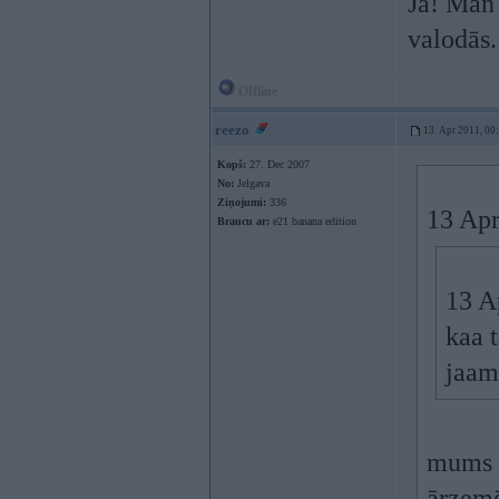
Jā! Man 
valodās.
Offline
reezo
13. Apr 2011, 00
Kopš:
27. Dec 2007
No:
Jelgava
Ziņojumi:
336
13 Apr
Braucu ar:
e21 banana edition
13 A
kaa t
jaam
mums m
ārzemēs