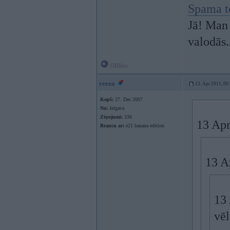
Spama t
Jā! Man 
valodās.
Offline
reezo
13. Apr 2011, 00
Kopš:
27. Dec 2007
No:
Jelgava
Ziņojumi:
336
13 Apr
Braucu ar:
e21 banana edition
13 A
13 
vēl