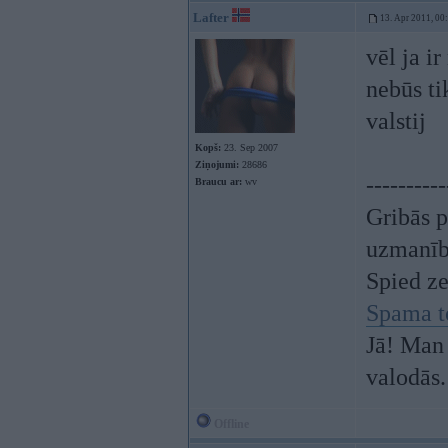
Lafter
13. Apr 2011, 00
vēl ja i
nebūs t
valstij
Kopš:
23. Sep 2007
Ziņojumi:
28686
----------
Braucu ar:
wv
Gribās p
uzmanī
Spied z
Spama t
Jā! Man 
valodās.
Offline