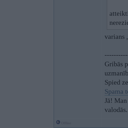
atteik
nerezi
varians 
----------
Gribās p
uzmanī
Spied z
Spama t
Jā! Man 
valodās.
Offline