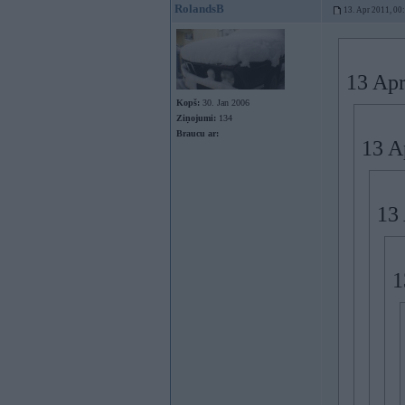
RolandsB
13. Apr 2011, 00
13 Apr
Kopš:
30. Jan 2006
Ziņojumi:
134
Braucu ar:
13 A
13 
1