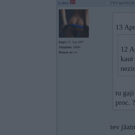
Lafter
13. Apr 2011, 00
13 Apr
Kopš:
23. Sep 2007
12 A
Ziņojumi:
28686
Braucu ar:
wv
kaut 
nezi
tu gaji
proc. 
tev jāat