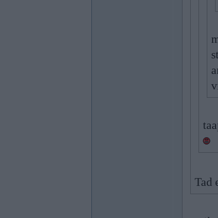
m
s
a
v
taa
Tad 