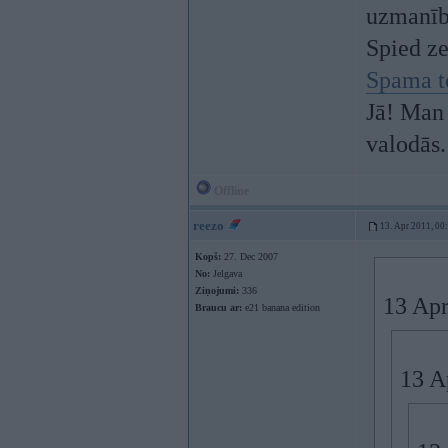
uzmanī
Spied z
Spama t
Jā! Man 
valodās.
Offline
reezo
13. Apr 2011, 00
Kopš:
27. Dec 2007
No:
Jelgava
Ziņojumi:
336
13 Apr
Braucu ar:
e21 banana edition
13 A