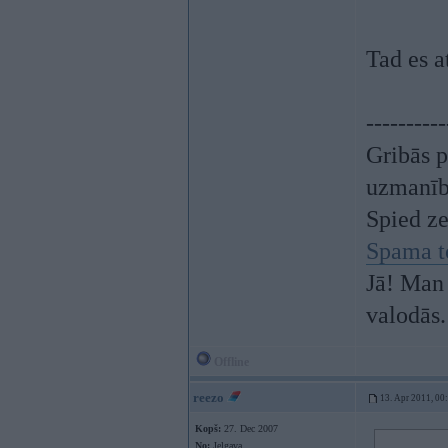
Tad es a
----------
Gribās p
uzmanī
Spied z
Spama t
Jā! Man 
valodās.
Offline
reezo
13. Apr 2011, 00
Kopš:
27. Dec 2007
No:
Jelgava