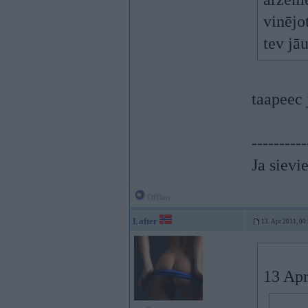
vinējot
tev jā
taapeec 
----------
Ja sievie
Offline
Lafter
13. Apr 2011, 00
13 Apr