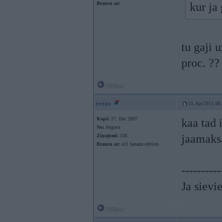
Braucu ar:
kur ja
tu gaji u
proc. ??
Offline
reezo
13. Apr 2011, 00
Kopš:
27. Dec 2007
kaa tad i
No:
Jelgava
jaamak
Ziņojumi:
336
Braucu ar:
e21 banana edition
----------
Ja sievie
Offline