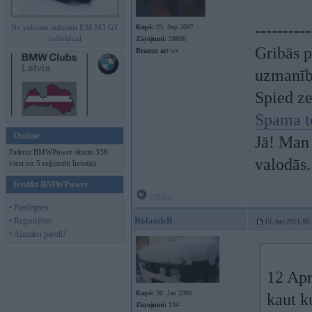
----------
No pelniem atdzimis E36 M3 GT
Kopš:
23. Sep 2007
Individual
Ziņojumi:
28686
Gribās p
Braucu ar:
wv
uzmanī
Spied z
Spama t
Online
Jā! Man 
Pašreiz BMWPower skatās 338
valodās.
viesi un 5 reģistrēti lietotāji.
Ienākt BMWPower
Offline
• Pieslēgties
RolandsB
• Reģistrēties
13. Apr 2011, 00
• Aizmirsi paroli?
12 Apr
Kopš:
30. Jan 2006
kaut ku
Ziņojumi:
134