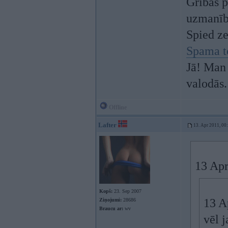
Gribās p
uzmanī
Spied z
Spama t
Jā! Man 
valodās.
Offline
Lafter
13. Apr 2011, 00
13 Apr
Kopš:
23. Sep 2007
13 A
Ziņojumi:
28686
Braucu ar:
wv
vēl j