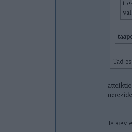
tie
val
taape
Tad es
atteikti
nerezide
----------
Ja sievie