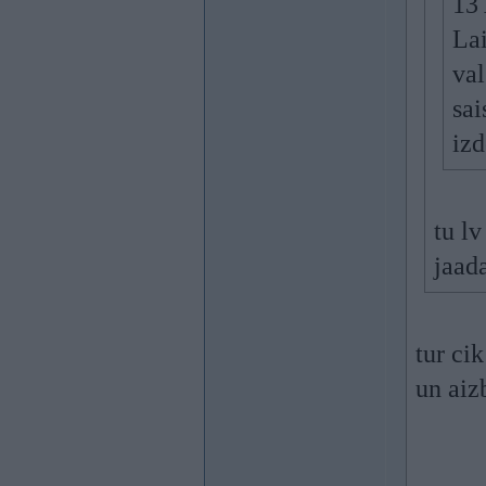
13 
Lai
val
sai
izd
tu lv
jaad
tur ci
un aiz