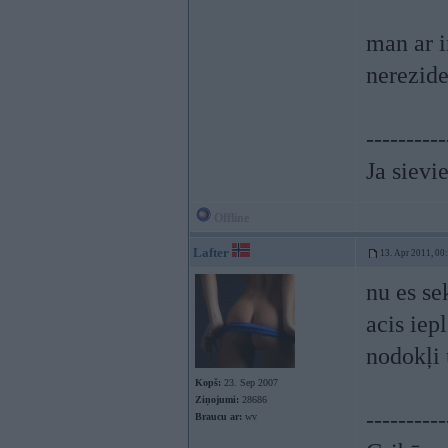
man ar i
nerezide
----------
Ja sievie
Offline
Lafter
13. Apr 2011, 00
nu es se
acis iep
nodokļi 
Kopš:
23. Sep 2007
Ziņojumi:
28686
----------
Braucu ar:
wv