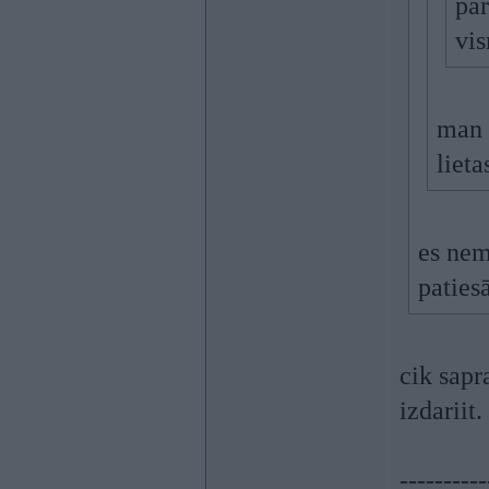
par
vis
man a
lieta
es nem
paties
cik sapr
izdariit.
----------