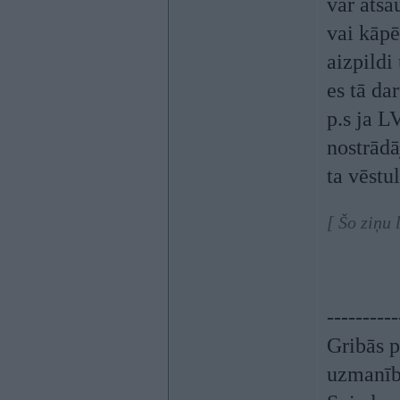
var atsa
vai kāpē
aizpildi
es tā da
p.s ja L
nostrādā
ta vēstu
[ Šo ziņu 
----------
Gribās p
uzmanī