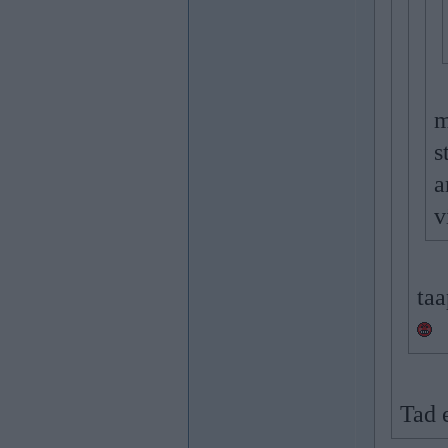
m
s
a
v
taa
Tad 