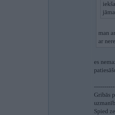
iekš
jāma
man ar
ar ner
es nemaz
patiesā
----------
Gribās p
uzmanī
Spied z