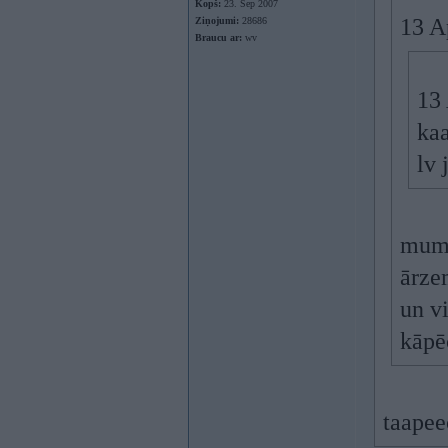
Kopš:
23. Sep 2007
13 A
Ziņojumi:
28686
Braucu ar:
wv
13 
kaa
lv
mums
ārzem
un vi
kāpē
taapee