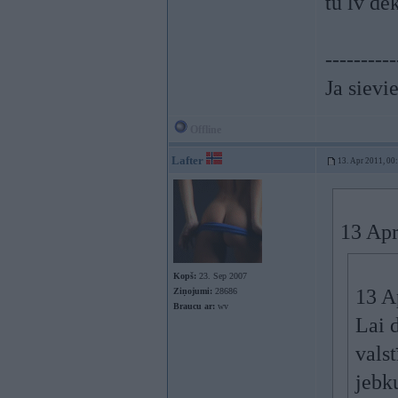
tu lv dek
----------
Ja sievie
Offline
Lafter
13. Apr 2011, 00
13 Apr
Kopš:
23. Sep 2007
13 A
Ziņojumi:
28686
Braucu ar:
wv
Lai 
valst
jebku