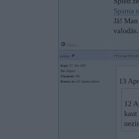
Spied z
Spama t
Jā! Man 
valodās.
Offline
reezo
13. Apr 2011, 00
Kopš:
27. Dec 2007
No:
Jelgava
Ziņojumi:
336
13 Apr
Braucu ar:
e21 banana edition
12 A
kaut 
nezi