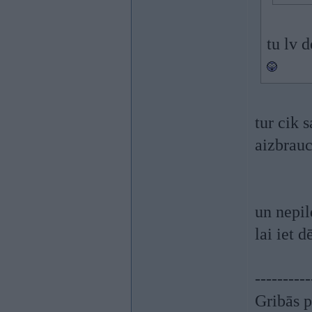
tu lv d
tur cik 
aizbrauc
un nepil
lai iet d
----------
Gribās p