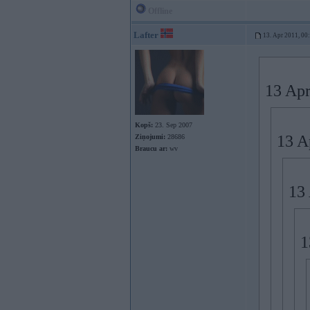
Offline
Lafter
13. Apr 2011, 00
13 Apr
Kopš:
23. Sep 2007
13 A
Ziņojumi:
28686
Braucu ar:
wv
13 
1