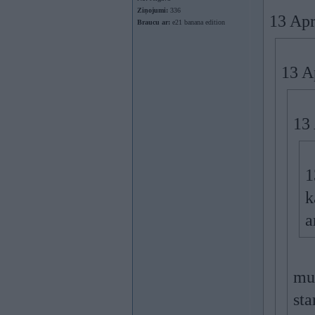
Ziņojumi:
336
13 Apr
Braucu ar:
e21 banana edition
13 A
13 
1
k
a
mum
sta