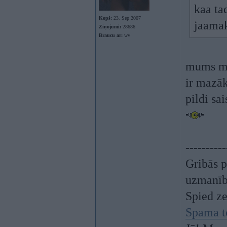
kaa tad
Kopš:
23. Sep 2007
jaama
Ziņojumi:
28686
Braucu ar:
wv
mums man
ir mazāka
pildi sa
----------
Gribās p
uzmanī
Spied z
Spama t