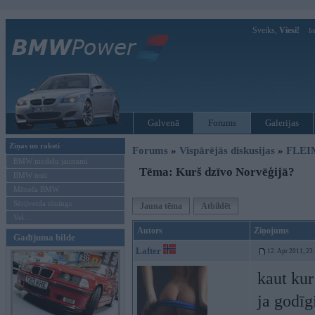
Sveiks,
Viesi!
Ie
Galvenā
Forums
Galerijas
Ziņas un raksti
Forums
»
Vispārējās diskusijas
»
FLEI
BMW modeļu jaunumi
Tēma: Kurš dzīvo Norvēģijā?
BMW testi
Mēneša BMW
Sērijveida tūnings
Jauna tēma
Atbildēt
Vel...
Autors
Ziņojums
Gadījuma bilde
Lafter
12. Apr 2011, 23
kaut kur
ja godīg