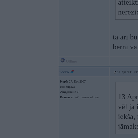
atteik
nerezi
ta ari bu
berni va
Offline
reezo
13. Apr 2011, 00
Kopš:
27. Dec 2007
No:
Jelgava
Ziņojumi:
336
13 Apr
Braucu ar:
e21 banana edition
vēl ja
iekša,
jāmaks