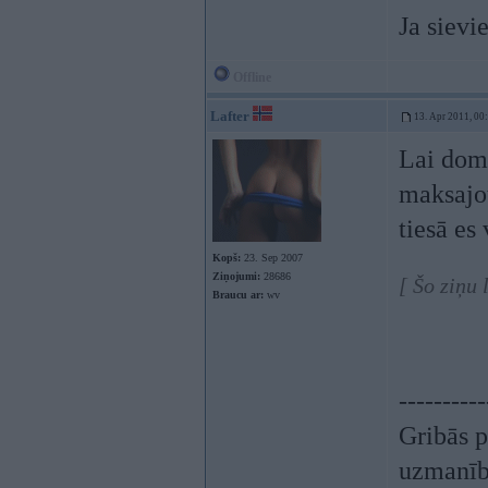
Ja sievie
Offline
Lafter
13. Apr 2011, 00
Lai domā
maksajot
tiesā es
Kopš:
23. Sep 2007
Ziņojumi:
28686
[ Šo ziņu 
Braucu ar:
wv
----------
Gribās p
uzmanī