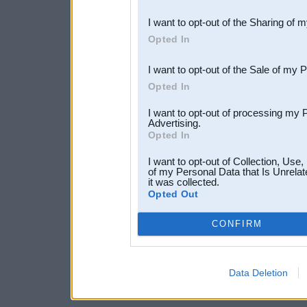
also be disclosed by us to 
I want to opt-out of the Sharing of 
Downstream Participants
th
Opted In
third parties.
I want to opt-out of the Sale of my 
Opted In
I want to opt-out of processing my 
Advertising.
Opted In
I want to opt-out of Collection, Use
of my Personal Data that Is Unrelat
it was collected.
Opted Out
CONFIRM
Data Deletion