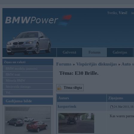
Sveiks,
Viesi!
Ie
Galvenā
Forums
Galerijas
Ziņas un raksti
Forums
»
Vispārējās diskusijas
»
Auto s
BMW modeļu jaunumi
Tēma: E30 Brille.
BMW testi
Mēneša BMW
Sērijveida tūnings
Tēma slēgta
Vel...
Autors
Ziņojums
Gadījuma bilde
kasparinsk
24. Mar 2011, 18
Kas wareu parmet