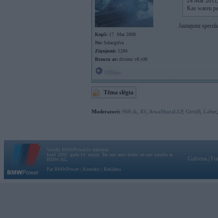
24 Mar 2011, 
Kas wareu pa
Jautajumi specu
Kopš:
17. Mar 2008
No:
Salacgrīva
Ziņojumi:
1284
Braucu ar:
diviem v8 e38
Offline
Tēma slēgta
Moderatori:
968-jk
,
AV
,
AiwaShuraLLP
,
GirtzB
,
Lafter
Vortāls BMWPower.lv darbojas
kopš 2002. gada 14. maija. Tas nav auto klubs un nav saistīts ar
Galvena
|
Fo
BMW AG.
Par BMWPower
|
Kontakti
|
Reklāma