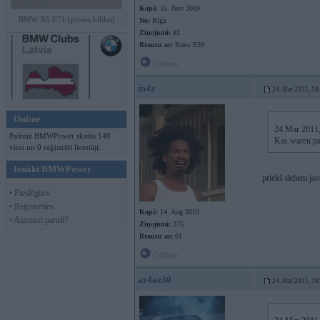
Kopš:
16. Nov 2009
BMW X6 E71 (preses bildes)
No:
Rīga
Ziņojumi:
83
Braucu ar:
Bmw E39
Offline
m4z
24. Mar 2011, 18
Online
24 Mar 2011, 
Pašreiz BMWPower skatās 140
Kas wareu pa
viesi un 0 reģistrēti lietotāji.
Ienākt BMWPower
priekš tādiem jau
• Pieslēgties
• Reģistrēties
Kopš:
14. Aug 2010
• Aizmirsi paroli?
Ziņojumi:
375
Braucu ar:
61
Offline
ar4ae30
24. Mar 2011, 19