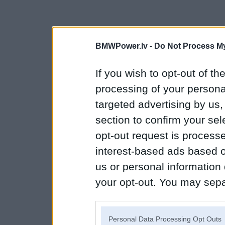
BMWPower.lv -
Do Not Process My
If you wish to opt-out of the
processing of your personal
targeted advertising by us
section to confirm your sel
opt-out request is proces
interest-based ads based o
us or personal information d
your opt-out. You may separ
disclosure of your personal
IAB’s list of downstream pa
Personal Data Processing Opt Outs