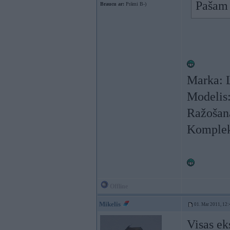
Pašam c
Braucu ar:
Prāmi B-)
Marka: L
Modelis:
Ražošana
Komplekt
Offline
Mikelis
01. Mar 2011, 12:
Visas ek