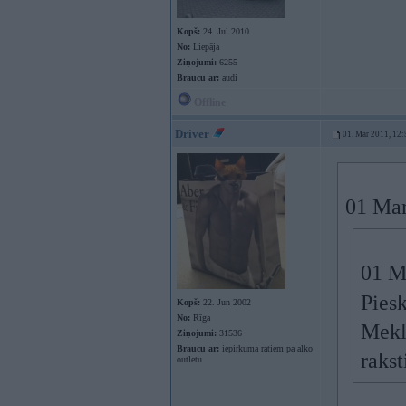
Kopš:
24. Jul 2010
No:
Liepāja
Ziņojumi:
6255
Braucu ar:
audi
Offline
Driver
01. Mar 2011, 12:
01 Mar
01 Ma
Piesk
Kopš:
22. Jun 2002
No:
Rīga
Meklē
Ziņojumi:
31536
Braucu ar:
iepirkuma ratiem pa alko
rakst
outletu