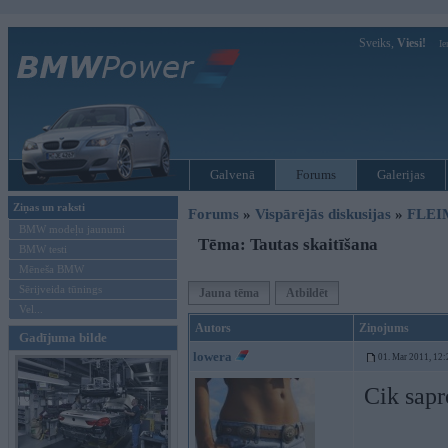
Sveiks,
Viesi!
Ie
Galvenā
Forums
Galerijas
Ziņas un raksti
Forums
»
Vispārējās diskusijas
»
FLEI
BMW modeļu jaunumi
Tēma: Tautas skaitīšana
BMW testi
Mēneša BMW
Sērijveida tūnings
Jauna tēma
Atbildēt
Vel...
Autors
Ziņojums
Gadījuma bilde
lowera
01. Mar 2011, 12:
Cik sapro