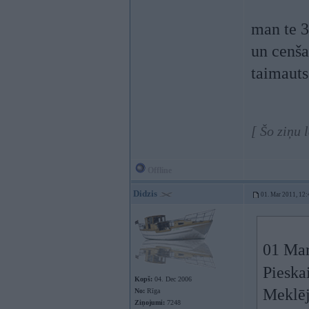
man te 
un cenša
taimaut
[ Šo ziņu 
Offline
Didzis
01. Mar 2011, 12:
01 Mar
Pieska
Kopš:
04. Dec 2006
Meklēju
No:
Rīga
Ziņojumi:
7248