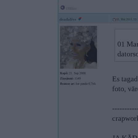
Offline
deadalive
01. Mar 2011, 13:
01 Mar
dators
Kopš:
21. Sep 2008
Es tagad
Ziņojumi:
1549
Braucu ar:
fiat panda 0,7tdi
foto, vā
----------
crapwor