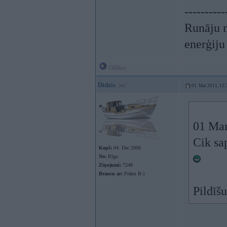
----------
Runāju m
enerģiju
Offline
Didzis
01. Mar 2011, 12:
01 Mar
Cik sap
Kopš:
04. Dec 2006
No:
Rīga
Ziņojumi:
7248
Braucu ar:
Prāmi B-)
Pildīš