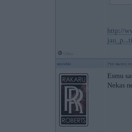
http://w
jau_p...t
Offline
myrobiz
01. Mar 2011, 13:
Esmu sas
Nekas n