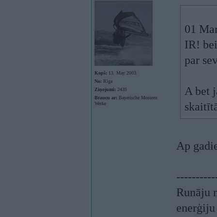
01 Mar
IR! bei
par se
Kopš:
13. May 2003
No:
Rīga
A bet 
Ziņojumi:
2439
Braucu ar:
Bayerische Motoren
skaitī
Werke
Ap gadi
----------
Runāju m
enerģiju