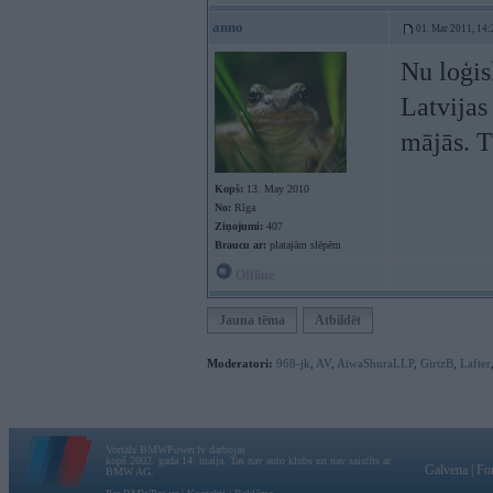
anno
01. Mar 2011, 14:
Nu loģis
Latvijas
mājās. T
Kopš:
13. May 2010
No:
Rīga
Ziņojumi:
407
Braucu ar:
platajām slēpēm
Offline
Jauna tēma
Atbildēt
Moderatori:
968-jk
,
AV
,
AiwaShuraLLP
,
GirtzB
,
Lafter
Vortāls BMWPower.lv darbojas
kopš 2002. gada 14. maija. Tas nav auto klubs un nav saistīts ar
Galvena
|
Fo
BMW AG.