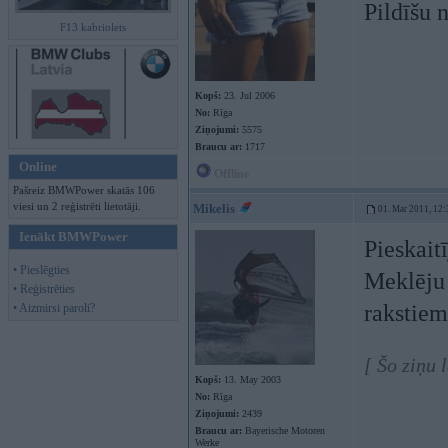
Pildīšu 
F13 kabriolets
Kopš:
23. Jul 2006
No:
Rīga
Ziņojumi:
5575
Braucu ar:
1717
Online
Offline
Pašreiz BMWPower skatās 106
viesi un 2 reģistrēti lietotāji.
Mikelis
01. Mar 2011, 12:
Ienākt BMWPower
Pieskait
• Pieslēgties
Meklēju s
• Reģistrēties
rakstiem
• Aizmirsi paroli?
[ Šo ziņu 
Kopš:
13. May 2003
No:
Rīga
Ziņojumi:
2439
Braucu ar:
Bayerische Motoren
Werke