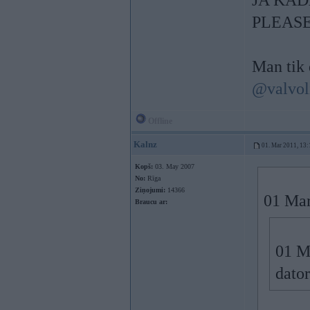
JA KĀD
PLEAS
Man tik 
@valvol
Offline
Kalnz
01. Mar 2011, 13:
Kopš:
03. May 2007
No:
Rīga
Ziņojumi:
14366
01 Mar
Braucu ar:
01 Ma
dator