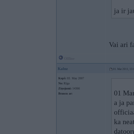
ja ir j
Vai ari f
Offline
Kalnz
01. Mar 2011, 13:
Kopš:
03. May 2007
No:
Rīga
Ziņojumi:
14366
01 Mar
Braucu ar:
a ja pa
offici
ka nea
datoor