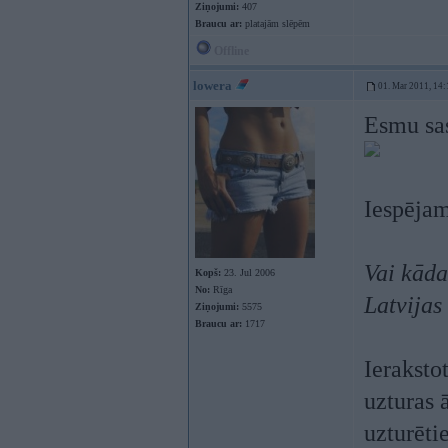
Ziņojumi:
407
Braucu ar:
platajām slēpēm
Offline
lowera
01. Mar 2011, 14:
Esmu sas
Iespējams
Vai kāda
Kopš:
23. Jul 2006
No:
Rīga
Latvijas
Ziņojumi:
5575
Braucu ar:
1717
Ieraksto
uzturas
uzturētie