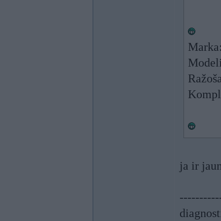
Marka:
Modeli
Ražoša
Komple
ja ir jau
----------
diagnost