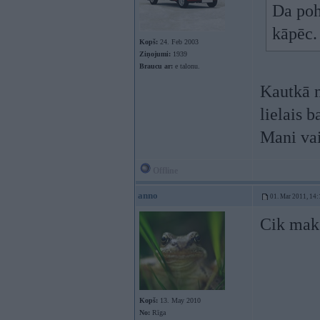
Da poh 
kāpēc.
Kopš:
24. Feb 2003
Ziņojumi:
1939
Braucu ar:
e talonu.
Kautkā n
lielais 
Mani vai
Offline
anno
01. Mar 2011, 14:
Cik maks
Kopš:
13. May 2010
No:
Rīga