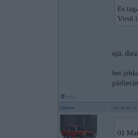
Es taga
Virsū i
njā, die
bet jebk
pārliecin
Offline
Zigulists
01. Mar 2011, 14:
01 Mar