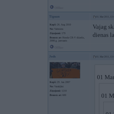
Offline
Tiguan
01. Mar 2011, 13:
Kopš:
26. Aug 2010
Vajag sk
No:
Valmiera
dienas la
Ziņojumi:
179
Braucu ar:
Honda CR-V diizelis,
2008.g. janvaaris
Offline
Jods
01. Mar 2011, 13:
01 Mar
Kopš:
29. Jan 2007
No:
Varakļāni
Ziņojumi:
1210
01 Ma
Braucu ar:
600