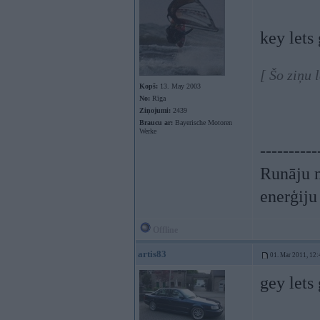
key lets
[ Šo ziņu 
Kopš:
13. May 2003
No:
Rīga
Ziņojumi:
2439
Braucu ar:
Bayerische Motoren
Werke
----------
Runāju m
enerģiju
Offline
artis83
01. Mar 2011, 12:
gey lets 