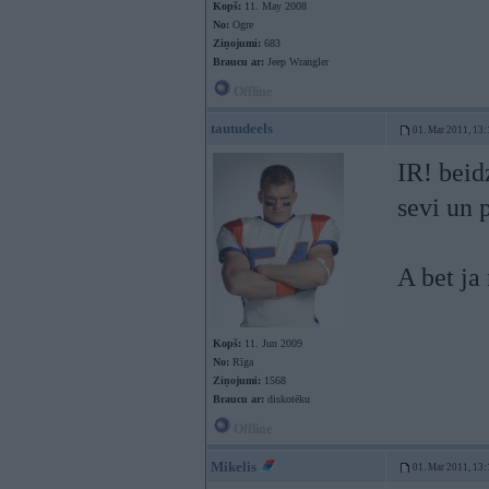
Kopš:
11. May 2008
No:
Ogre
Ziņojumi:
683
Braucu ar:
Jeep Wrangler
Offline
tautudeels
01. Mar 2011, 13:
IR! beid
sevi un 
A bet ja
Kopš:
11. Jun 2009
No:
Rīga
Ziņojumi:
1568
Braucu ar:
diskotēku
Offline
Mikelis
01. Mar 2011, 13: