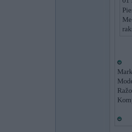
01 
Pie
Mek
rak
Mark
Mode
Ražoš
Kompl