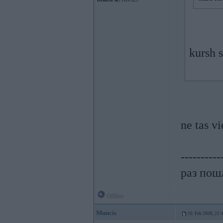
kursh 
ne tas vi
----------
раз пошл
Offline
Muncis
10. Feb 2008, 22: