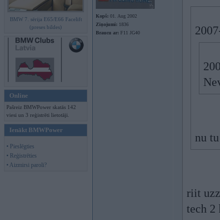
Kopš:
01. Aug 2002
BMW 7. sērija E65/E66 Facelift
Ziņojumi:
1836
(preses bildes)
2007-
Braucu ar:
F11 JG40
200
Nev
Online
Pašreiz BMWPower skatās 142
viesi un 3 reģistrēti lietotāji.
Ienākt BMWPower
nu tu
• Pieslēgties
• Reģistrēties
• Aizmirsi paroli?
riit u
tech 2