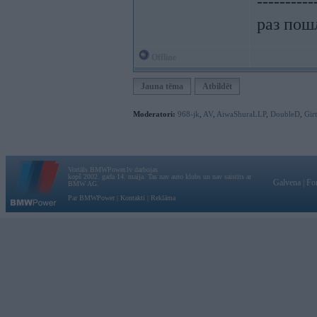
----------
раз пошл
Offline
Jauna tēma
Atbildēt
Moderatori:
968-jk
,
AV
,
AiwaShuraLLP
,
DoubleD
,
Gir
Vortāls BMWPower.lv darbojas
kopš 2002. gada 14. maija. Tas nav auto klubs un nav saistīts ar
Galvena
|
Fo
BMW AG.
Par BMWPower
|
Kontakti
|
Reklāma