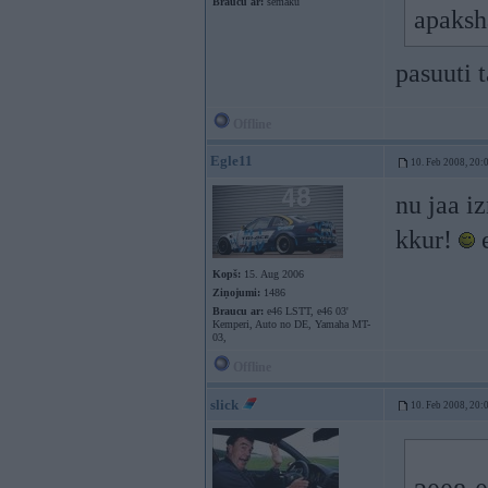
Braucu ar:
semaku
apaksh
pasuuti 
Offline
Egle11
10. Feb 2008, 20:
nu jaa i
kkur!
e
Kopš:
15. Aug 2006
Ziņojumi:
1486
Braucu ar:
e46 LSTT, e46 03'
Kemperi, Auto no DE, Yamaha MT-
03,
Offline
slick
10. Feb 2008, 20: