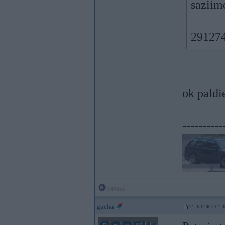
saziim
29127
ok paldi
----------
Offline
gacha
21. Jul 2007, 01: