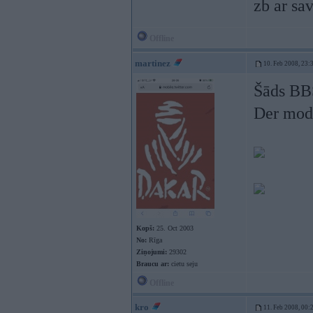
zb ar s
Offline
martinez
10. Feb 2008, 23:
Šāds BBS
Der mode
Kopš:
25. Oct 2003
No:
Rīga
Ziņojumi:
29302
Braucu ar:
cietu seju
Offline
kro
11. Feb 2008, 00: