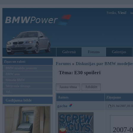
Sveiks,
Viesi!
Ie
Galvenā
Forums
Galerijas
Ziņas un raksti
Forums
»
Diskusijas par BMW modeļi
BMW modeļu jaunumi
Tēma: E30 spoileri
BMW testi
Mēneša BMW
Sērijveida tūnings
Jauna tēma
Atbildēt
Vel...
Autors
Ziņojums
Gadījuma bilde
gacha
21. Jul 2007, 01:
2007-07