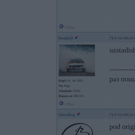
Offline
DoubleD
10. Feb 2008, 20:
uzstadis
----------
раз пошл
Kopš:
01. Jul 2002
No:
Rīga
Ziņojumi:
50162
Braucu ar:
HH-325
Offline
GhostDog
10. Feb 2008, 20:
pod orig