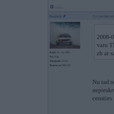
Offline
DoubleD
11. Feb 2008, 10:
2008-0
varu T
zb ar 
Kopš:
01. Jul 2002
No:
Rīga
Ziņojumi:
50162
Braucu ar:
HH-325
Nu tad n
nepieskr
censties