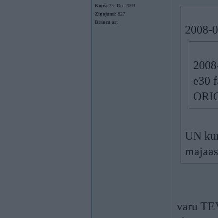
Kopš:
25. Dec 2003
Ziņojumi:
827
Braucu ar:
2008-0
2008-
e30 
ORIG
UN ku
majaas
varu TEV