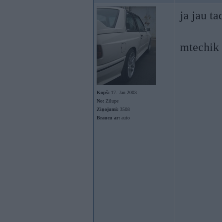
ja jau ta
mtechik -
Kopš:
17. Jan 2003
No:
Zilupe
Ziņojumi:
3508
Braucu ar:
auto