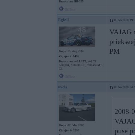
Braucu ar:
HH-325
Offline
Egle11
10. Feb 2008, 19:
VAJAG e3
prieksee
PM
Kopš:
15. Aug 2006
Ziņojumi:
1486
Braucu ar:
e46 LSTT, e46 03'
Kemperi, Auto no DE, Yamaha MT-
03,
Offline
uvels
10. Feb 2008, 20:
2008-0
VAJAG 
Kopš:
07. Mar 2006
puse p
Ziņojumi:
3210