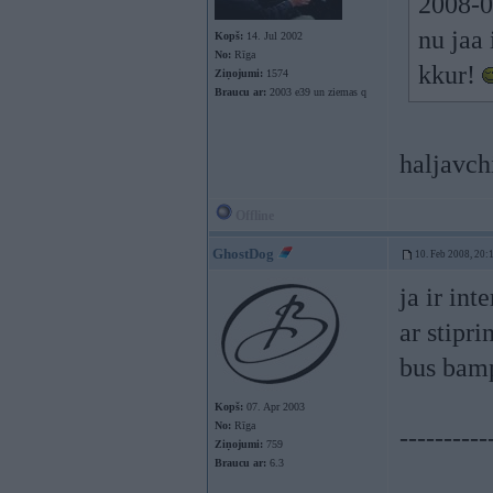
2008-0
nu jaa 
Kopš:
14. Jul 2002
No:
Rīga
kkur!
Ziņojumi:
1574
Braucu ar:
2003 e39 un ziemas q
haljavc
Offline
GhostDog
10. Feb 2008, 20:
ja ir in
ar stipr
bus bamp
Kopš:
07. Apr 2003
No:
Rīga
----------
Ziņojumi:
759
Braucu ar:
6.3