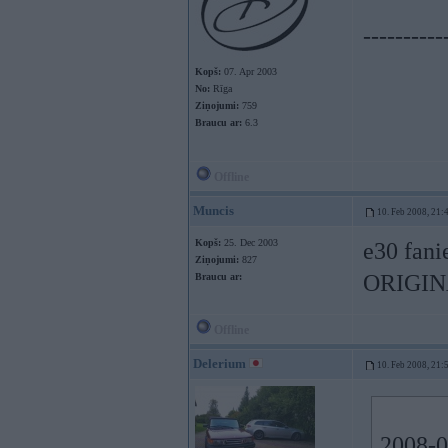
----------
Kopš:
07. Apr 2003
No:
Rīga
Ziņojumi:
759
Braucu ar:
6.3
Offline
Muncis
10. Feb 2008, 21:
Kopš:
25. Dec 2003
e30 fan
Ziņojumi:
827
ORIGINA
Braucu ar:
Offline
Delerium
10. Feb 2008, 21:
2008-0