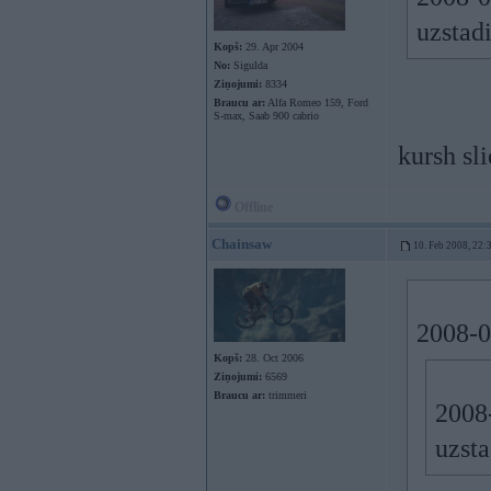
uzstad
Kopš:
29. Apr 2004
No:
Sigulda
Ziņojumi:
8334
Braucu ar:
Alfa Romeo 159, Ford
S-max, Saab 900 cabrio
kursh sl
Offline
Chainsaw
10. Feb 2008, 22:
2008-0
Kopš:
28. Oct 2006
Ziņojumi:
6569
Braucu ar:
trimmeri
2008
uzsta