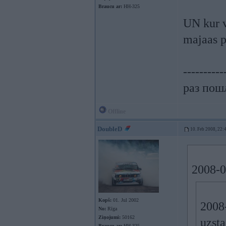
Braucu ar:
HH-325
UN kur 
majaas p
----------
раз пошл
Offline
DoubleD
10. Feb 2008, 22:
2008-0
Kopš:
01. Jul 2002
2008
No:
Rīga
Ziņojumi:
50162
uzsta
Braucu ar:
HH-325