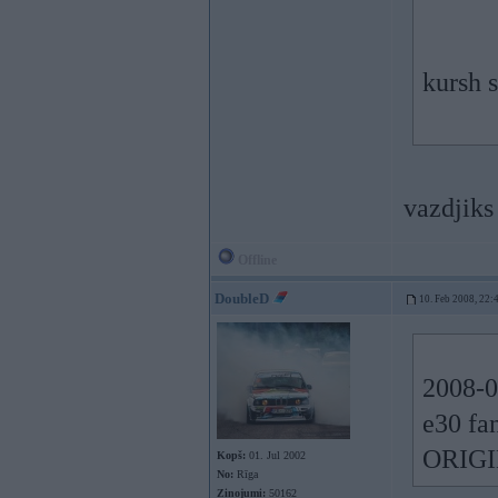
kursh 
vazdjik
Offline
DoubleD
10. Feb 2008, 22:
2008-0
e30 f
ORIGI
Kopš:
01. Jul 2002
No:
Rīga
Ziņojumi:
50162