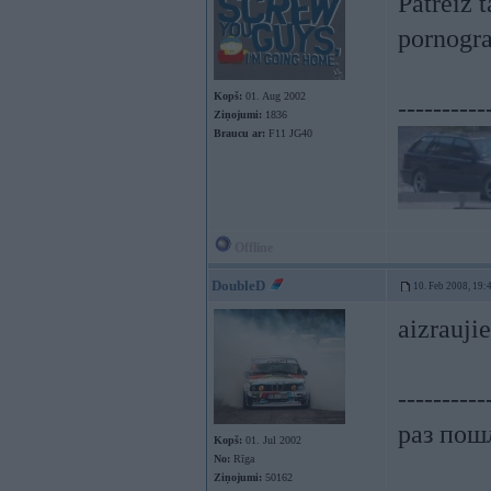
Patreiz 
pornogra
Kopš:
01. Aug 2002
----------
Ziņojumi:
1836
Braucu ar:
F11 JG40
Offline
DoubleD
10. Feb 2008, 19:
aizrauji
----------
раз пошл
Kopš:
01. Jul 2002
No:
Rīga
Ziņojumi:
50162