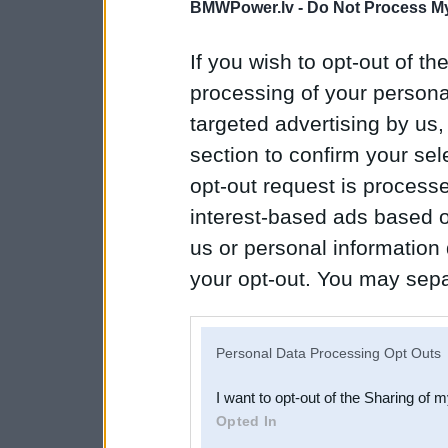
BMWPower.lv -
Do Not Process My
If you wish to opt-out of the
processing of your personal
targeted advertising by us
section to confirm your sel
opt-out request is proces
interest-based ads based o
us or personal information d
your opt-out. You may separ
disclosure of your personal
IAB’s list of downstream pa
Personal Data Processing Opt Outs
also be disclosed by us to 
I want to opt-out of the Sharing of 
Downstream Participants
th
Opted In
third parties.