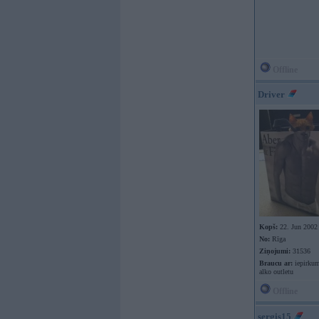
Offline
Driver
Kopš:
22. Jun 2002
No:
Rīga
Ziņojumi:
31536
Braucu ar:
iepirkum
alko outletu
Offline
sergis15