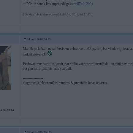
+100e un sanāk kas stipri jēdzīgāks
null
740i 2001
[ Šo ziņu laboja development99, 16 Aug 2016, 16:51:13 ]
16. Aug 2016, 16:53
Man ik pa laikam uznak besis un velme savu e38 pardot, bet vienlaicigi iestaja
meklet dzivu e38
Piedavajumus varu uzklausit, par stuku vai pusotru neatdoshu un auto nav megi
bet gan tas ir uzturets laba stavokli.
-----------------
diagnostika, elektronikas remonts & pretaizdzīšanas iekārtas.
a ratiem pa
16. Aug 2016, 16:59