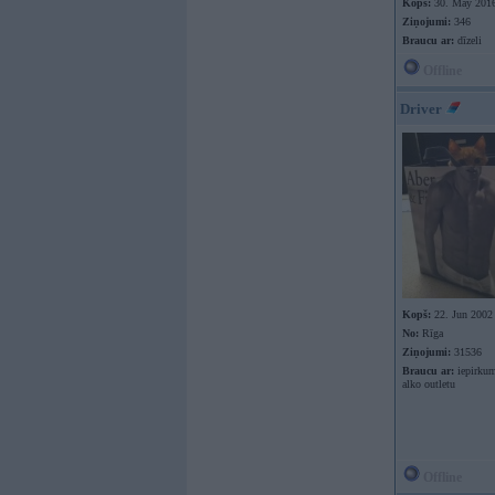
Kopš:
30. May 201
Ziņojumi:
346
Braucu ar:
dīzeli
Offline
Driver
Kopš:
22. Jun 2002
No:
Rīga
Ziņojumi:
31536
Braucu ar:
iepirkum
alko outletu
Offline