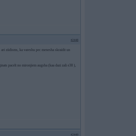
#2448
s ari ziidisms, ka vareshu pec menesha skraidit un
nats pacelt no mironjiem augsha (kaa dazi zali e38 ),
#2449