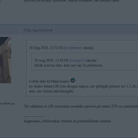
drošvien ja turbīna, sprauslas, sūknis nomainīts, tad nekāda vaina.
6
16. Aug 2016, 14:49
16 Aug 2016, 13:53:45
@calibreens
rakstīja:
16 Aug 2016, 13:45:08
@sergis15
rakstīja:
drīzāk kaut ko tādu, kurš nav jau 5x pārkrāsots.
Gribās tādu kā filmā kurjers
nu skatos labam e38 cena diezgan augsta, nav jēdzīgāk piemest tos 1,5-2k 
auto, otrs krietni mūsdienīgāks.
a ratiem pa
Tik salidzinot ar e38 remontiem nesanaks piemest pie tames 25% un paremont
-----------------
diagnostika, elektronikas remonts & pretaizdzīšanas iekārtas.