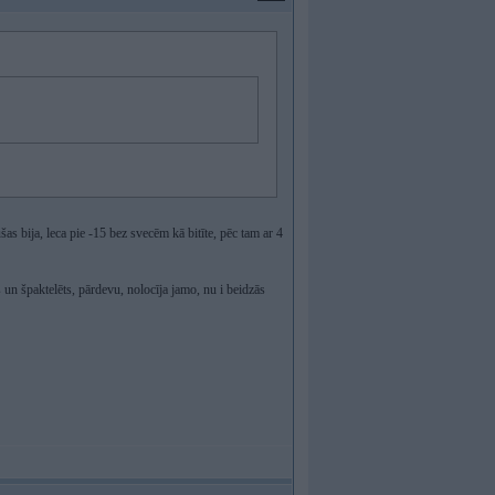
s bija, leca pie -15 bez svecēm kā bitīte, pēc tam ar 4
ts un špaktelēts, pārdevu, nolocīja jamo, nu i beidzās