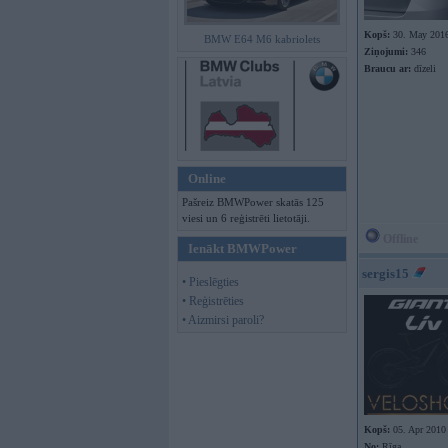
Kopš:
30. May 201
BMW E64 M6 kabriolets
Ziņojumi:
346
Braucu ar:
dīzeli
Online
Pašreiz BMWPower skatās 125
viesi un 6 reģistrēti lietotāji.
Offline
Ienākt BMWPower
sergis15
• Pieslēgties
• Reģistrēties
• Aizmirsi paroli?
Kopš:
05. Apr 2010
No:
Rīga