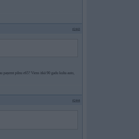
#2443
au paņemt pilnu e65? Viens itkā 90 gadu kulta auto,
#2444