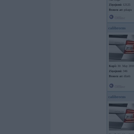
Ziņojumi:
12125
Braucu ar:
pikapu
Offline
calibreens
Kopš:
30. May 201
Ziņojumi:
346
Braucu ar:
dīzeli
Offline
calibreens