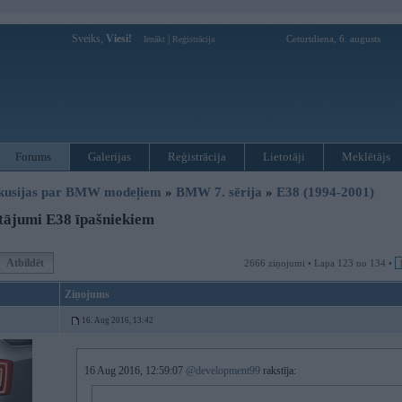
Sveiks,
Viesi!
|
Ceturtdiena, 6. augusts
Ienākt
Reģistrācija
Forums
Galerijas
Reģistrācija
Lietotāji
Meklētājs
kusijas par BMW modeļiem
»
BMW 7. sērija
»
E38 (1994-2001)
tājumi E38 īpašniekiem
Atbildēt
2666 ziņojumi • Lapa 123 no 134 •
Ziņojums
16. Aug 2016, 13:42
16 Aug 2016, 12:59:07
@development99
rakstīja: