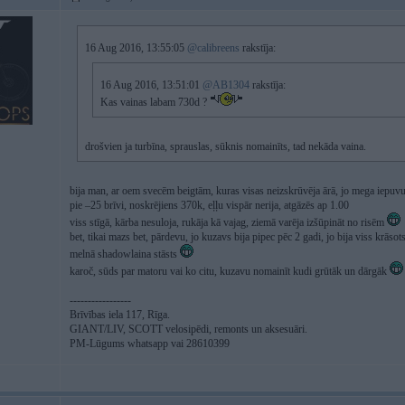
16 Aug 2016, 13:55:05
@calibreens
rakstīja:
16 Aug 2016, 13:51:01
@AB1304
rakstīja:
Kas vainas labam 730d ?
drošvien ja turbīna, sprauslas, sūknis nomainīts, tad nekāda vaina.
bija man, ar oem svecēm beigtām, kuras visas neizskrūvēja ārā, jo mega iepuvuša
pie –25 brīvi, noskrējiens 370k, eļļu vispār nerija, atgāzēs ap 1.00
viss stīgā, kārba nesuloja, rukāja kā vajag, ziemā varēja izšūpināt no risēm
bet, tikai mazs bet, pārdevu, jo kuzavs bija pipec pēc 2 gadi, jo bija viss krāso
melnā shadowlaina stāsts
karoč, sūds par matoru vai ko citu, kuzavu nomainīt kudi grūtāk un dārgāk
-----------------
Brīvības iela 117, Rīga.
GIANT/LIV, SCOTT velosipēdi, remonts un aksesuāri.
PM-Lūgums whatsapp vai 28610399