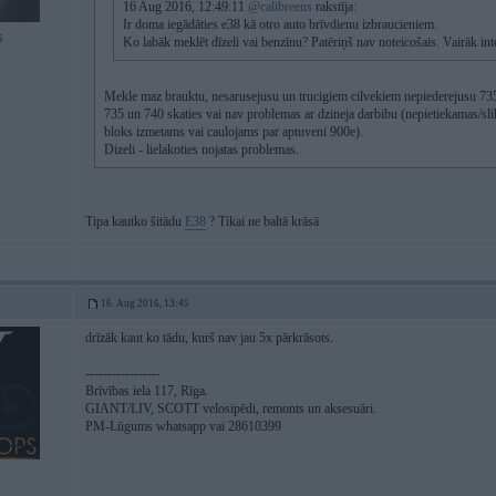
16 Aug 2016, 12:49:11
@calibreens
rakstīja:
Ir doma iegādāties e38 kā otro auto brīvdienu izbraucieniem.
6
Ko labāk meklēt dīzeli vai benzīnu? Patēriņš nav noteicošais. Vairāk int
Mekle maz brauktu, nesarusejusu un trucigiem cilvekiem nepiederejusu 73
735 un 740 skaties vai nav problemas ar dzineja darbibu (nepietiekamas/slikt
bloks izmetams vai caulojams par aptuveni 900e).
Dizeli - lielakoties nojatas problemas.
Tipa kautko šitādu
E38
? Tikai ne baltā krāsā
16. Aug 2016, 13:45
drīzāk kaut ko tādu, kurš nav jau 5x pārkrāsots.
-----------------
Brīvības iela 117, Rīga.
GIANT/LIV, SCOTT velosipēdi, remonts un aksesuāri.
PM-Lūgums whatsapp vai 28610399