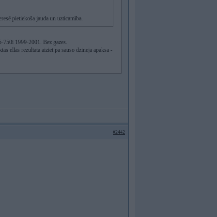
eresē pietiekoša jauda un uzticamība.
5-750i 1999-2001. Bez gazes.
as ellas rezultata aiziet pa sauso dzineja apaksa -
#2442