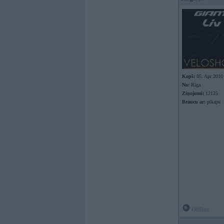
Kopš:
05. Apr 2010
No:
Rīga
Ziņojumi:
12125
Braucu ar:
pikapu
Offline