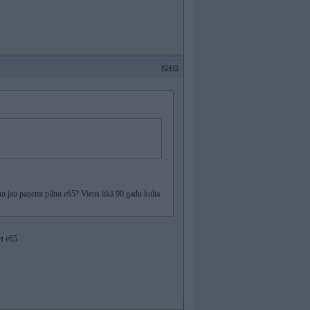
#2445
un jau paņemt pilnu e65? Viens itkā 90 gadu kulta
et e65