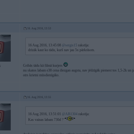
16. Aug 2016, 13:53
16 Aug 2016, 13:45:08
@sergis15
rakstīja:
drīzāk kaut ko tādu, kurš nav jau 5x pārkrāsots.
Gribās tādu kā filmā kurjers
6
nu skatos labam e38 cena diezgan augsta, nav jēdzīgāk piemest tos 1,5-2k un j
otrs krietni mūsdienīgāks.
16. Aug 2016, 13:55
16 Aug 2016, 13:51:01
@AB1304
rakstīja:
Kas vainas labam 730d ?