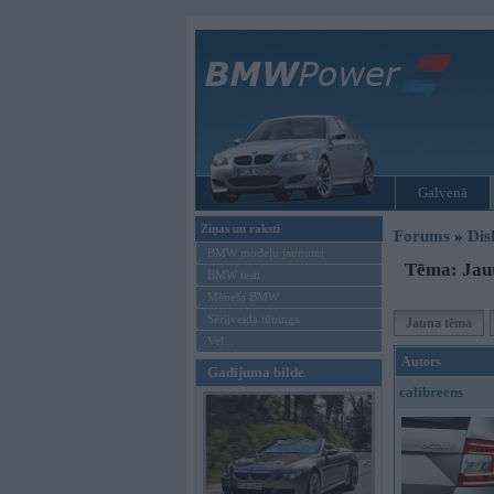
Galvenā
Ziņas un raksti
Forums
»
Dis
BMW modeļu jaunumi
Tēma: Jau
BMW testi
Mēneša BMW
Sērijveida tūnings
Jauna tēma
Vel...
Autors
Gadījuma bilde
calibreens