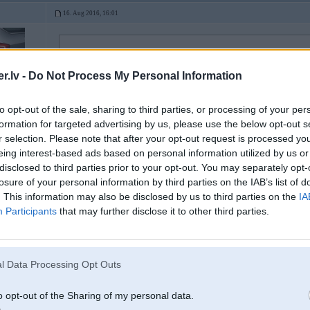
16. Aug 2016, 16:01
16 Aug 2016, 14:49:06
@Driver
rakstīja:
.lv -
Do Not Process My Personal Information
16 Aug 2016, 13:53:45
@calibreens
rakstīja:
6
to opt-out of the sale, sharing to third parties, or processing of your per
16 Aug 2016, 13:45:08
@sergis15
rakstīja:
drīzāk kaut ko tādu, kurš nav jau 5x pārkrāsots.
formation for targeted advertising by us, please use the below opt-out s
r selection. Please note that after your opt-out request is processed y
eing interest-based ads based on personal information utilized by us or
Gribās tādu kā filmā kurjers
disclosed to third parties prior to your opt-out. You may separately opt-
nu skatos labam e38 cena diezgan augsta, nav jēdzīgāk piemest tos 1,5
kulta auto, otrs krietni mūsdienīgāks.
losure of your personal information by third parties on the IAB’s list of
. This information may also be disclosed by us to third parties on the
IA
Participants
that may further disclose it to other third parties.
Tik salidzinot ar e38 remontiem nesanaks piemest pie tames 25% un parem
Tad jau beigās iznāks lētāk 2x mēnesī nomā paņemt to e65
l Data Processing Opt Outs
o opt-out of the Sharing of my personal data.
16. Aug 2016, 16:47