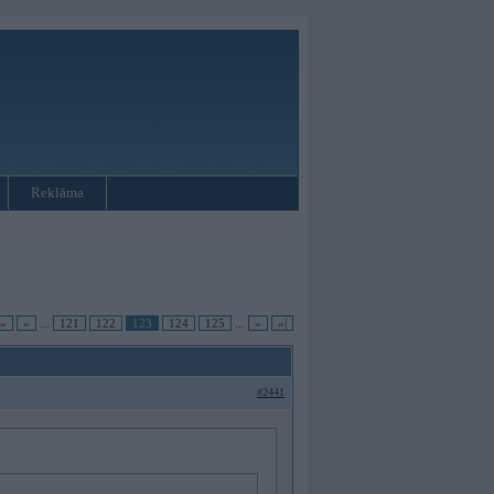
Reklāma
|«
«
...
121
122
123
124
125
...
»
»|
#2441