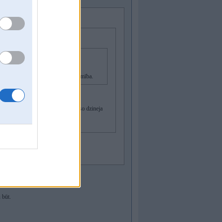
 interesē pietiekoša jauda un uzticamība.
u 735-750i 1999-2001. Bez gazes.
iktas ellas rezultata aiziet pa sauso dzineja
 būt.