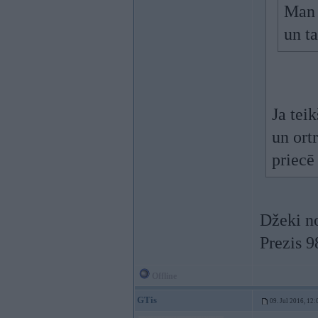
Man p
un t
Ja tei
un ort
priec
Džeki no
Prezis 9
Offline
GTis
09. Jul 2016, 12: