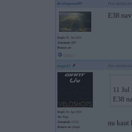
development99
11. Jul 2016, 23:
E38 nav
Kopš:
03. Jan 2013
Ziņojumi:
889
Braucu ar:
Offline
sergis15
11. Jul 2016, 23:
11 Jul
E38 n
Kopš:
05. Apr 2010
No:
Rīga
nu kaut 
Ziņojumi:
12125
Braucu ar:
pikapu