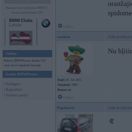
oranžaji
Hamann pārveidojumi BMW 3.
spidomet
sērijas kabrioletam E93
Offline
wanksta
08. Jul 2016, 01:
Nu bļiii
Online
Pašreiz BMWPower skatās 119
viesi un 6 reģistrēti lietotāji.
Ienākt BMWPower
Kopš:
05. Jun 2012
• Pieslēgties
Ziņojumi:
7889
• Reģistrēties
Braucu ar:
• Aizmirsi paroli?
Offline
Papakarlo
08. Jul 2016, 02: