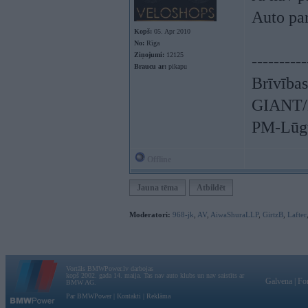
Auto par
Kopš:
05. Apr 2010
No:
Rīga
Ziņojumi:
12125
----------
Braucu ar:
pikapu
Brīvības
GIANT/L
PM-Lūgu
Offline
Jauna tēma
Atbildēt
Moderatori:
968-jk
,
AV
,
AiwaShuraLLP
,
GirtzB
,
Lafter
Vortāls BMWPower.lv darbojas
kopš 2002. gada 14. maija. Tas nav auto klubs un nav saistīts ar
Galvena
|
Fo
BMW AG.
Par BMWPower
|
Kontakti
|
Reklāma