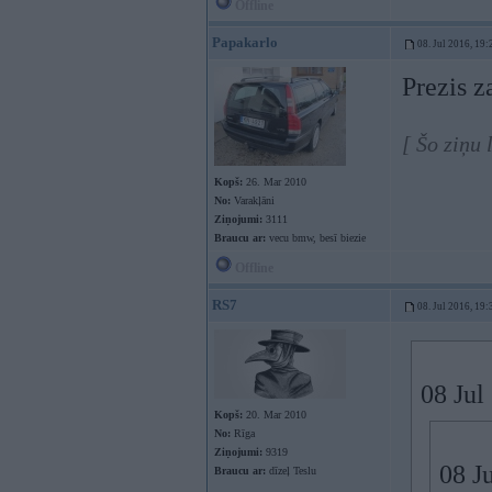
Offline
Papakarlo
08. Jul 2016, 19:
Prezis z
[ Šo ziņu
Kopš:
26. Mar 2010
No:
Varakļāni
Ziņojumi:
3111
Braucu ar:
vecu bmw, besī biezie
Offline
RS7
08. Jul 2016, 19:
08 Jul
Kopš:
20. Mar 2010
No:
Rīga
Ziņojumi:
9319
08 J
Braucu ar:
dīzeļ Teslu