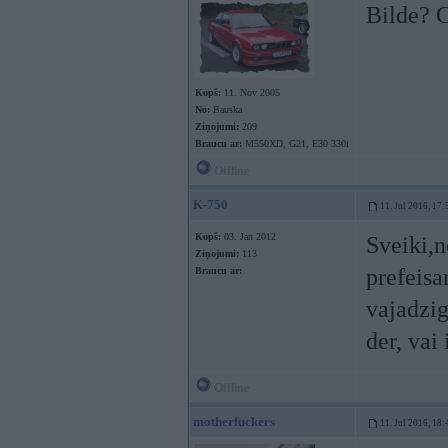
Bilde? 
Kopš:
11. Nov 2005
No:
Bauska
Ziņojumi:
209
Braucu ar:
M550XD, G21, E30 330i
Offline
K-750
11. Jul 2016, 17:
Kopš:
03. Jan 2012
Sveiki,n
Ziņojumi:
113
prefeisa
Braucu ar:
vajadzig
der, vai
Offline
motherfuckers
11. Jul 2016, 18: