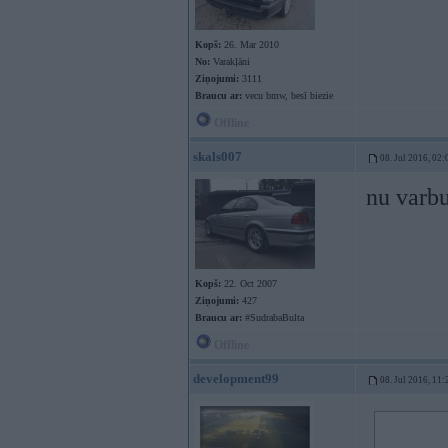
Kopš:
26. Mar 2010
No:
Varakļāni
Ziņojumi:
3111
Braucu ar:
vecu bmw, besī biezie
Offline
skals007
08. Jul 2016, 02:
nu varbu
Kopš:
22. Oct 2007
Ziņojumi:
427
Braucu ar:
#SudrabaBulta
Offline
development99
08. Jul 2016, 11: