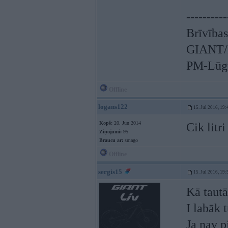
----------
Brīvības
GIANT/L
PM-Lūgu
Offline
logans122
15. Jul 2016, 19:
Kopš:
20. Jun 2014
Cik litr
Ziņojumi:
95
Braucu ar:
smago
Offline
sergis15
15. Jul 2016, 19:
Kā tautā
I labāk 
Ja nav p