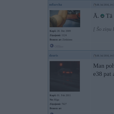
m8archa
08. Jul 2016, 14:
Ā.
Tā 
[ Šo ziņu
Kopš:
28. Dec 2009
Ziņojumi:
1124
Braucu ar:
Zirdzinnu
Offline
dzuris
08. Jul 2016, 14:
Man pohu
e38 pat 
Kopš:
01. Feb 2011
No:
Rīga
Ziņojumi:
7627
Braucu ar: