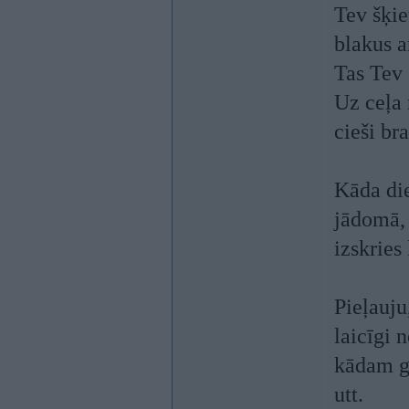
Tev šķie
blakus a
Tas Tev 
Uz ceļa 
cieši br
Kāda die
jādomā, 
izskries
Pieļauju
laicīgi 
kādam gā
utt.