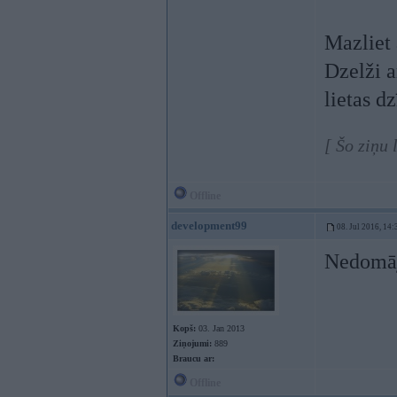
Mazliet 
Dzelži a
lietas d
[ Šo ziņu
Offline
development99
08. Jul 2016, 14:
Nedomāj
Kopš:
03. Jan 2013
Ziņojumi:
889
Braucu ar:
Offline