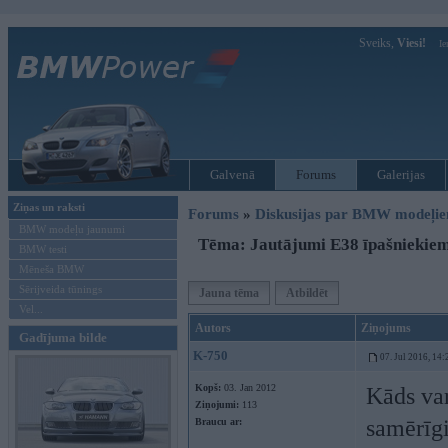
Sveiks,
Viesi!
Ie
Galvenā
Forums
Galerijas
Ziņas un raksti
Forums
»
Diskusijas par BMW modeļi
BMW modeļu jaunumi
Tēma: Jautājumi E38 īpašniekie
BMW testi
Mēneša BMW
Sērijveida tūnings
Jauna tēma
Atbildēt
Vel...
Autors
Ziņojums
Gadījuma bilde
K-750
07. Jul 2016, 14:
Kopš:
03. Jan 2012
Kāds var
Ziņojumi:
113
samērīgi
Braucu ar: