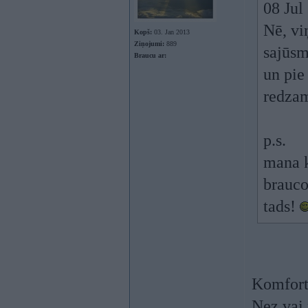
08 Jul
Nē, vi
Kopš:
03. Jan 2013
Ziņojumi:
889
sajūsm
Braucu ar:
un pie 
redzam
p.s.
mana k
brauco
tads!
Komfort
Nez vai 