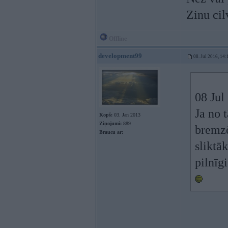
Zinu cil
Offline
development99
08. Jul 2016, 14:
08 Jul
Ja no 
Kopš:
03. Jan 2013
Ziņojumi:
889
bremzē
Braucu ar:
sliktā
pilnīg