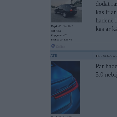
dodat ra
kas ir a
hadenē 
Kopš:
06. Nov 2013
kas ar 
No:
Rīga
Ziņojumi:
473
Braucu ar:
E53 V8
Offline
ATB
11. Jul 2016, 22:
Par hade
5.0 nebij