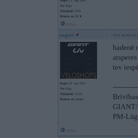
Kopš:
21. Sep 2009
No:
Rīga
Ziņojumi:
5356
Braucu ar:
♛ ♛
Offline
sergis15
11. Jul 2016, 22:
hadenē m
atsperes
tev iesp
Kopš:
05. Apr 2010
----------
No:
Rīga
Ziņojumi:
12125
Brīvības
Braucu ar:
pikapu
GIANT/L
PM-Lūgu
Offline