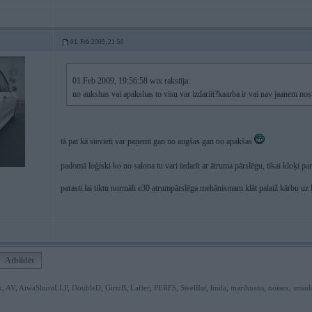
01. Feb 2009, 21:50
01 Feb 2009, 19:56:58 wix rakstīja:
no aukshas vai apakshas to visu var izdariit?kaarba ir vai nav jaanem no
tā pat kā sievieti var paņemt gan no augšas gan no apakšas
padomā loģiski ko no salona tu vari izdarīt ar ātruma pārslēgu, tikai kloķi pa
parasti lai tiktu normāli e30 atrumpārslēga mehānismam klāt palaiž kārbu uz 
Atbildēt
k
,
AV
,
AiwaShuraLLP
,
DoubleD
,
GirtzB
,
Lafter
,
PERFS
,
SteelRat
,
linda
,
marihuans
,
noisex
,
smud