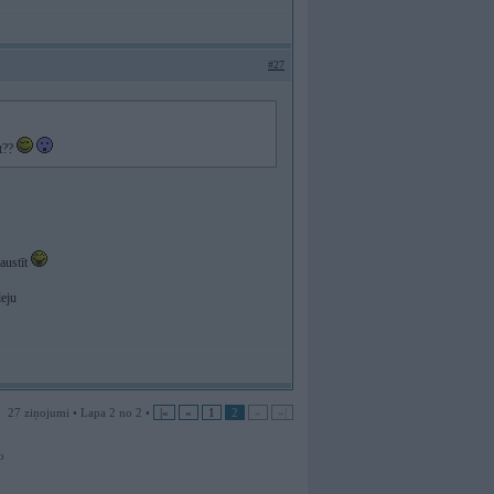
#27
st??
raustīt
leju
27 ziņojumi • Lapa 2 no 2 •
|«
«
1
2
»
»|
o