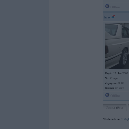
Offline
kro
Kopš:
17. Jan 2003
No:
Zilupe
Ziņojumi:
3508
Braucu ar:
auto
Offline
Jauna tēma
Moderatori:
968-j