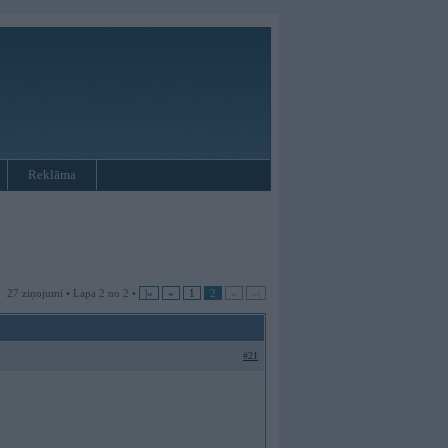
Reklāma
27 ziņojumi • Lapa 2 no 2 •
|«
«
1
2
»
»|
#21