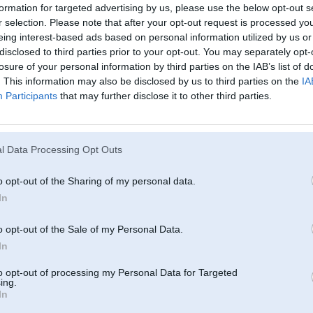
formation for targeted advertising by us, please use the below opt-out s
attiecigi ja tadu uzmontee penis kljust ieverojami garaks un rajonjiku acis t
r selection. Please note that after your opt-out request is processed y
eing interest-based ads based on personal information utilized by us or
disclosed to third parties prior to your opt-out. You may separately opt-
-----------------
losure of your personal information by third parties on the IAB’s list of
. This information may also be disclosed by us to third parties on the
IA
ystems.LTR.
Participants
that may further disclose it to other third parties.
l Data Processing Opt Outs
o opt-out of the Sharing of my personal data.
In
01. Feb 2009, 19:56
o opt-out of the Sale of my Personal Data.
In
30 Nov 2008, 12:39:29 Diegzz rakstīja:
Iznjem visu to vignju araa, sgriez stieni, iemetini apm 3-4 cm garu stiniti
to opt-out of processing my Personal Data for Targeted
ing.
nevajag!!!
In
Ti janonem nost, pa 5ls jasametina un jaatliek atpakal un nekadas problem
Ti riikojies!!!