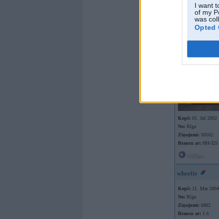
I want t
of my P
was col
Opted 
Offline
DoubleD
Kopš:
01. Jul 2002
No:
Rīga
Ziņojumi:
50162
Braucu ar:
HH-325
Offline
wheelie
Kopš:
21. Mar 2004
No:
Rīga
Ziņojumi:
6862
Braucu ar:
1.6