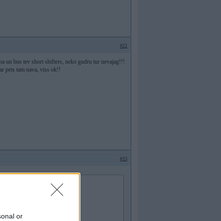
#22
rpa un bus tev short shifters, neko gudru tur nevajag!!!
ar pets tam nava, viss ok!!
#23
ara???
sonal or
k, kad vinju uzliek?