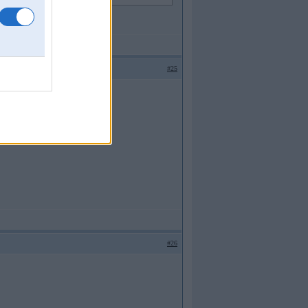
#25
u.tml
#26