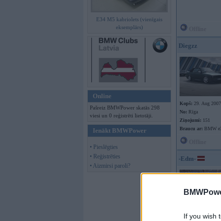
E34 M5 kabriolets (vienīgais
eksemplārs)
Offline
Diegzz
Online
Kopš:
29. Aug 2007
Pašreiz BMWPower skatās 298
No:
Rīga
viesi un 0 reģistrēti lietotāji.
Ziņojumi:
151
Braucu ar:
BMW e30
Ienākt BMWPower
Offline
• Pieslēgties
• Reģistrēties
-Edm-
• Aizmirsi paroli?
BMWPower
If you wish 