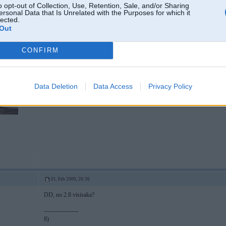
o opt-out of Collection, Use, Retention, Sale, and/or Sharing
ersonal Data that Is Unrelated with the Purposes for which it
no aukshas vai apakshas to visu var izdariit?kaarba ir vai nav jaanem nost??
lected.
Out
CONFIRM
01. Feb 2009, 20:31
va pasutit originalo shortshifteri un nebus jalauza galva, kad samopals luzis 
maksa ~35lvl BM Auto. jasuta no Z3 2.8 `98 gada.
Data Deletion
Data Access
Privacy Policy
-----------------
раз пошла такая пьянка ...
01. Feb 2009, 20:36
DD, no 2.8 visisaka?
-----------------
8)