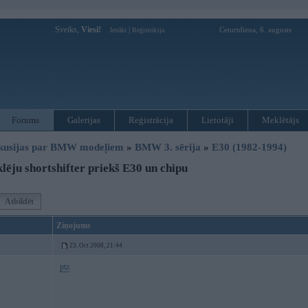
Sveiks,
Viesi!
|
Ceturtdiena, 6. augusts
Ienākt
Reģistrācija
Forums
Galerijas
Reģistrācija
Lietotāji
Meklētājs
kusijas par BMW modeļiem
»
BMW 3. sērija
»
E30 (1982-1994)
ēju shortshifter priekš E30 un chipu
Atbildēt
Ziņojums
23. Oct 2008, 21:44
ptz