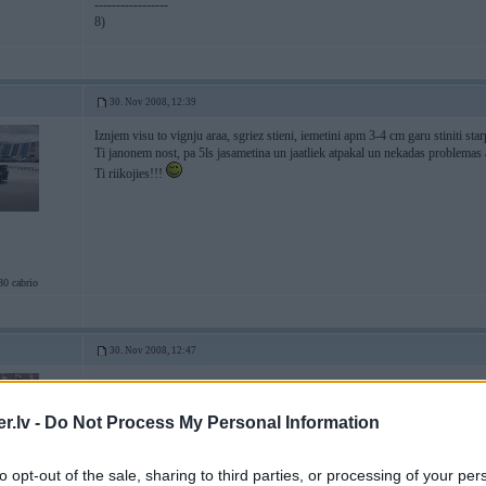
-----------------
8)
30. Nov 2008, 12:39
Iznjem visu to vignju araa, sgriez stieni, iemetini apm 3-4 cm garu stiniti sta
Ti janonem nost, pa 5ls jasametina un jaatliek atpakal un nekadas problemas 
Ti riikojies!!!
 cabrio
30. Nov 2008, 12:47
15 Dec 2003, 13:30:00 Phasma rakstīja:
.lv -
Do Not Process My Personal Information
Tag’ taa! Saakam atkal izglitojosho pecpusdienu! Ko tas short-shifteris d
to opt-out of the sale, sharing to third parties, or processing of your per
Redzejis iepakojumaa esmu, nu un, ka klokjis iisaaks un liiks? Kas notie