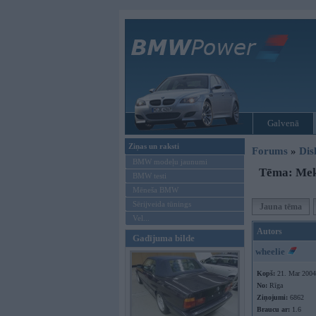
Galvenā
Ziņas un raksti
Forums
»
Dis
BMW modeļu jaunumi
Tēma: Mekl
BMW testi
Mēneša BMW
Sērijveida tūnings
Jauna tēma
Vel...
Autors
Gadījuma bilde
wheelie
Kopš:
21. Mar 2004
No:
Rīga
Ziņojumi:
6862
Braucu ar:
1.6