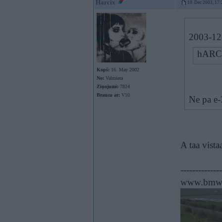
Harcix
10. Dec 2003, 17:
2003-12-
hARCI
Kopš:
16. May 2002
No:
Valmiera
Ziņojumi:
7824
Braucu ar:
V10
Ne pa e-
A taa vista
--------------
www.bmwp