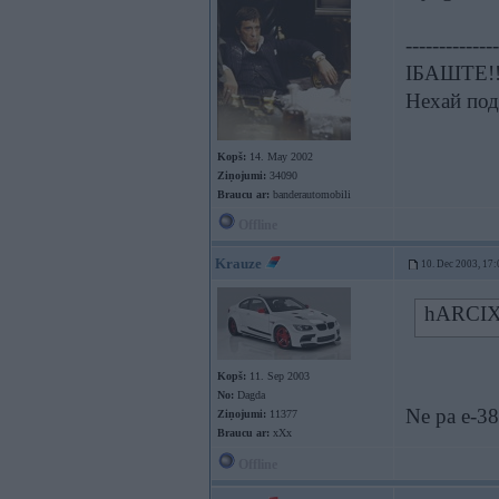
--------------
ІБАШТЕ!!!
Нехай под
Kopš:
14. May 2002
Ziņojumi:
34090
Braucu ar:
banderautomobili
Offline
Krauze
10. Dec 2003, 17:
hARCIX 
Kopš:
11. Sep 2003
No:
Dagda
Ne pa e-38
Ziņojumi:
11377
Braucu ar:
xXx
Offline