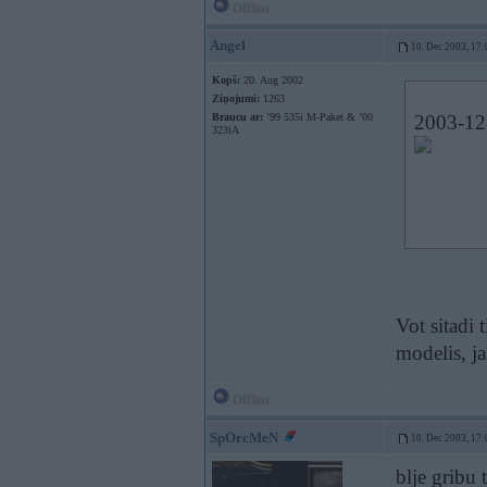
Offline
Angel
10. Dec 2003, 17:
Kopš:
20. Aug 2002
Ziņojumi:
1263
Braucu ar:
’99 535i M-Paket & ’00
2003-12-
323iA
Vot sitadi 
modelis, ja
Offline
SpOrcMeN
10. Dec 2003, 17:
blje gribu