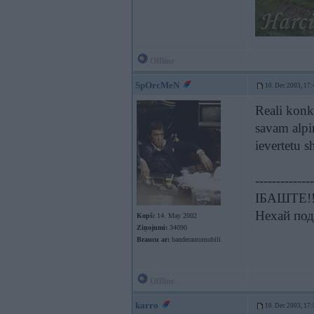
Offline
SpOrcMeN
10. Dec 2003, 17:
Reali konk
savam alpi
ievertetu s
--------------
ІБАШТЕ!!!
Нехай под
Kopš:
14. May 2002
Ziņojumi:
34090
Braucu ar:
banderautomobili
Offline
karro
10. Dec 2003, 17: