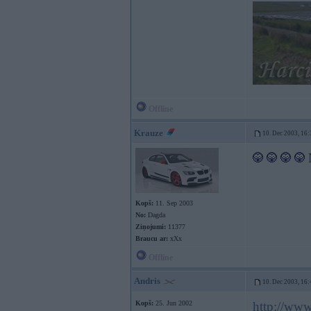
Offline
Krauze
10. Dec 2003, 16:
N
Kopš:
11. Sep 2003
No:
Dagda
Ziņojumi:
11377
Braucu ar:
xXx
Offline
Andris
10. Dec 2003, 16:
Kopš:
25. Jun 2002
http://ww