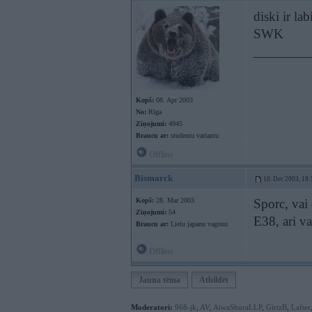
diski ir la
SWK
________
Kopš:
08. Apr 2003
No:
Rīga
Ziņojumi:
4945
Braucu ar:
studentu variantu
Offline
Bismarck
10. Dec 2003, 18:
Kopš:
28. Mar 2003
Sporc, vai
Ziņojumi:
54
E38, ari va
Braucu ar:
Lielu japanu vagonu
Offline
Jauna tēma
Atbildēt
Moderatori:
968-jk
,
AV
,
AiwaShuraLLP
,
GirtzB
,
Lafter