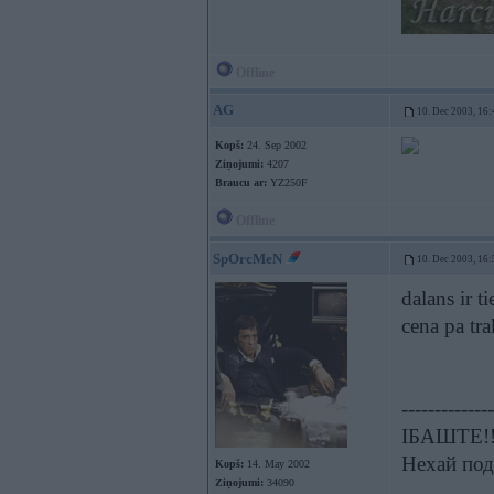
Offline
AG
10. Dec 2003, 16:
Kopš:
24. Sep 2002
Ziņojumi:
4207
Braucu ar:
YZ250F
Offline
SpOrcMeN
10. Dec 2003, 16:
dalans ir t
cena pa tr
--------------
ІБАШТЕ!!!
Нехай под
Kopš:
14. May 2002
Ziņojumi:
34090