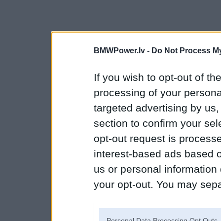
BMWPower.lv -
Do Not Process My
If you wish to opt-out of the
processing of your personal
targeted advertising by us
section to confirm your sel
opt-out request is proces
interest-based ads based o
us or personal information d
your opt-out. You may separ
disclosure of your personal
IAB’s list of downstream pa
Personal Data Processing Opt Outs