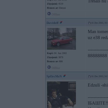
Trešais nu 
Ziņojumi:
4519
Braucu ar:
Datsun
Offline
Davidoff
10. Dec 2003, 16:
Man tomer 
uz e38 redze
--------------
Kopš:
04. Jun 2002
88888888
Ziņojumi:
3878
Braucu ar:
888
Offline
SpOrcMeN
10. Dec 2003, 16:
Edzuli -sh
--------------
ІБАШТЕ!!!