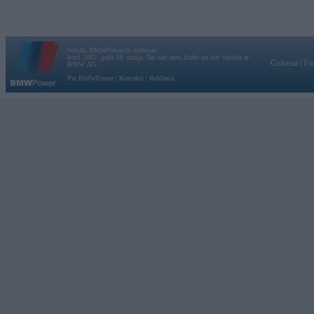
Vortāls BMWPower.lv darbojas
kopš 2002. gada 14. maija. Tas nav auto klubs un nav saistīts ar
Galvena
|
Fo
BMW AG.
Par BMWPower
|
Kontakti
|
Reklāma