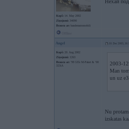
Нехай под
Kopš:
14. May 2002
Ziņojumi:
34090
Braucu ar:
banderautomobili
Offline
Angel
10. Dec 2003, 16:
Kopš:
20. Aug 2002
Ziņojumi:
1263
Braucu ar:
’99 535i M-Paket & ’00
2003-12-
323iA
Man tome
un uz e38
Nu protams
izskatas ka