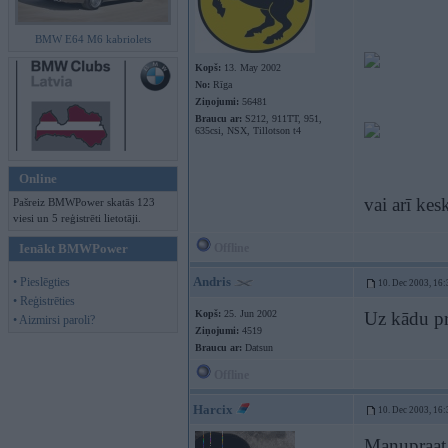
BMW E64 M6 kabriolets
Kopš:
13. May 2002
No:
Rīga
Ziņojumi:
56481
Braucu ar:
S212, 911TT, 951,
635csi, NSX, Tillotson t4
Online
vai arī kes
Pašreiz BMWPower skatās 123
viesi un 5 reģistrēti lietotāji.
Ienākt BMWPower
Offline
Andris
• Pieslēgties
10. Dec 2003, 16:
• Reģistrēties
Kopš:
25. Jun 2002
Uz kādu pr
• Aizmirsi paroli?
Ziņojumi:
4519
Braucu ar:
Datsun
Offline
Harcix
10. Dec 2003, 16:
Manupraat u