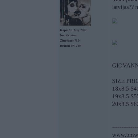
latvijaa?? 
Kopš:
16. May 2002
No:
Valmiera
Ziņojumi:
7824
Braucu ar:
V10
GIOVAN
SIZE PR
18x8.5 $4
19x8.5 $5
20x8.5 $6
--------------
www.bmwp