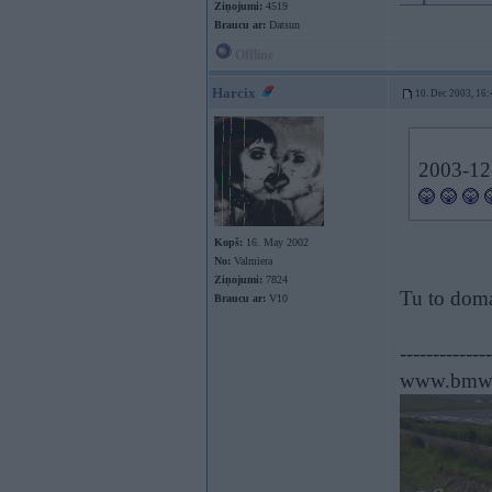
Ziņojumi:
4519
Braucu ar:
Datsun
Offline
Harcix
10. Dec 2003, 16:
2003-12-
Kopš:
16. May 2002
No:
Valmiera
Ziņojumi:
7824
Tu to dom
Braucu ar:
V10
--------------
www.bmwp