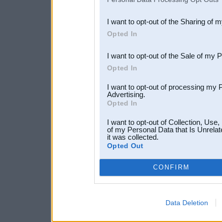
also be disclosed by us to 
I want to opt-out of the Sharing of 
Downstream Participants
th
Opted In
third parties.
I want to opt-out of the Sale of my 
Opted In
I want to opt-out of processing my 
Advertising.
Opted In
I want to opt-out of Collection, Use
of my Personal Data that Is Unrelat
it was collected.
Opted Out
CONFIRM
Data Deletion