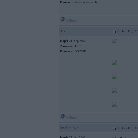
Braucu ar:
banderautomobili
Offline
AG
10. Dec 2003, 16:
Kopš:
24. Sep 2002
Ziņojumi:
4207
Braucu ar:
YZ250F
Offline
Andris
10. Dec 2003, 16:
Kopš:
25. Jun 2002