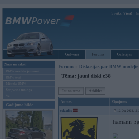
Sveiks,
Viesi!
Ie
Galvenā
Forums
Galerijas
Ziņas un raksti
Forums
»
Diskusijas par BMW modeļi
BMW modeļu jaunumi
Tēma: jauni diski e38
BMW testi
Mēneša BMW
Sērijveida tūnings
Jauna tēma
Atbildēt
Vel...
Autors
Ziņojums
Gadījuma bilde
edzulis
10. Dec 2003, 16:
hamann pg