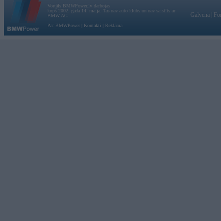
Vortāls BMWPower.lv darbojas
kopš 2002. gada 14. maija. Tas nav auto klubs un nav saistīts ar
Galvena
|
Fo
BMW AG.
Par BMWPower
|
Kontakti
|
Reklāma