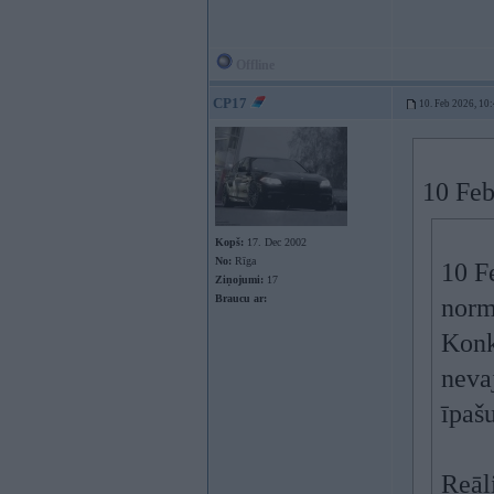
Offline
CP17
10. Feb 2026, 10
10 Feb
Kopš:
17. Dec 2002
No:
Rīga
10 F
Ziņojumi:
17
Braucu ar:
normā
Konkr
nevaj
īpaš
Reāli