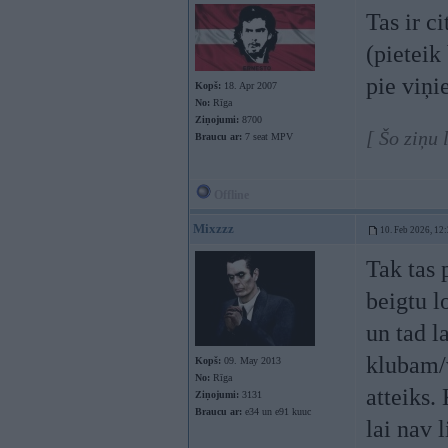
Tas ir c
(pieteik
pie viņi
Kopš:
18. Apr 2007
No:
Rīga
Ziņojumi:
8700
[ Šo ziņu
Braucu ar:
7 seat MPV
Offline
Mixzzz
10. Feb 2026, 12
Tak tas 
beigtu l
un tad 
klubam/
Kopš:
09. May 2013
No:
Rīga
atteiks.
Ziņojumi:
3131
Braucu ar:
e34 un e91 kuuc
lai nav 