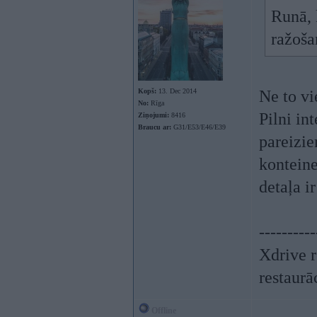
Runā, 
ražoša
Kopš:
13. Dec 2014
Ne to vi
No:
Rīga
Pilni in
Ziņojumi:
8416
Braucu ar:
G31/E53/E46/E39
pareizie
konteine
detaļa i
----------
Xdrive r
restaurā
Offline