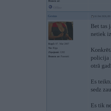
Braucu ar:
Offline
Gestus
10. Feb 2026, 09
Bet tas 
netiek i
Kopš:
07. Mar 2007
No:
Rīga
Konkrētā
Ziņojumi:
1282
policija
Braucu ar:
Paseratti
otrā gad
Es teikt
sedz zau
Es tik n