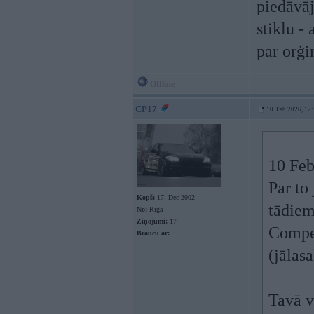
piedāvāj
stiklu -
par orģi
Offline
CP17
10. Feb 2026, 12
10 Feb
Par to
Kopš:
17. Dec 2002
tādiem
No:
Rīga
Ziņojumi:
17
Compen
Braucu ar:
(jālasa
Tavā v