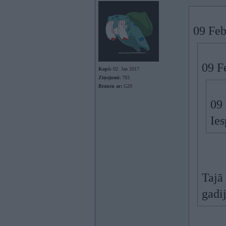
09 Feb
09 F
Kopš:
02. Jan 2017
Ziņojumi:
783
Braucu ar:
G20
09
Ie
Tajā
gadi