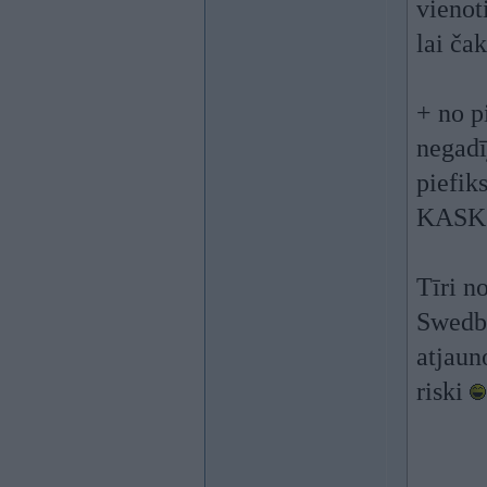
vienot
lai ča
+ no pi
negadī
piefik
KASKO
Tīri n
Swedba
atjaun
riski