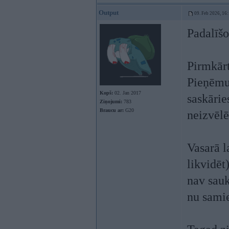
Output
09. Feb 2026, 16
Padalīšo
Pirmkārt
Pieņēmu
Kopš:
02. Jan 2017
saskārie
Ziņojumi:
783
Braucu ar:
G20
neizvēlē
Vasarā l
likvidēt
nav sauk
nu samie