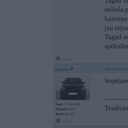
Tagad zi
neliela 
kaimiņu 
jau tajo
Tagad no
apdrošin
Offline
protams
09. Feb 2026, 17
Iespēja
----------
Kopš:
11. Nov 2005
Tradicio
Ziņojumi:
6334
Braucu ar:
NS7
Offline