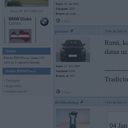
Kopš:
28. Jan 2011
Ziņojumi:
5535
Alpina B7 BITURBO F01
Braucu ar:
cieņu
Offline
protams
04. Jan 2026, 14:
Runā, ka
datus uz
Online
Pašreiz BMWPower skatās 119
viesi un 3 reģistrēti lietotāji.
Kopš:
11. Nov 2005
----------
Ienākt BMWPower
Ziņojumi:
6334
Braucu ar:
NS7
Tradicio
• Pieslēgties
• Reģistrēties
• Aizmirsi paroli?
Offline
RSAWorkshop
04. Jan 2026, 14:
04 Jan