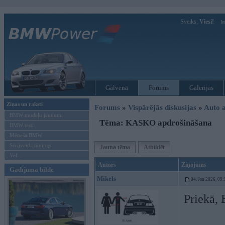
Sveiks,
Viesi!
Ie
Galvenā
Forums
Galerijas
Ziņas un raksti
Forums
»
Vispārējās diskusijas
»
Auto a
BMW modeļu jaunumi
Tēma: KASKO apdrošināšana
BMW testi
Mēneša BMW
Sērijveida tūnings
Jauna tēma
Atbildēt
Vel...
Autors
Ziņojums
Gadījuma bilde
Mikels
04. Jan 2026, 09:
Priekā, 