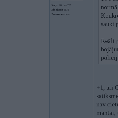
Kopš:
28. Jan 2011
normāl
Ziņojumi:
5535
Konkrē
Braucu ar:
cieņu
saukt 
Reāli 
bojāju
policij
+1, arī 
satiksme
nav ciet
mantai, 