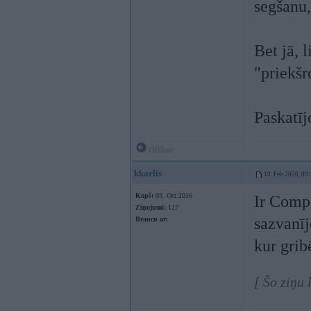
segšanu,
Bet jā, 
"priekš
Paskatīj
Offline
kkarlis
10. Feb 2026, 09
Kopš:
03. Oct 2016
Ir Compe
Ziņojumi:
127
sazvanīj
Braucu ar:
kur grib
[ Šo ziņu 