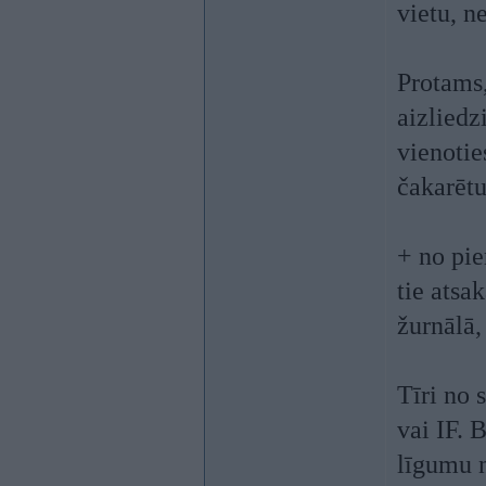
vietu, n
Protams,
aizliedz
vienotie
čakarētu
+ no pie
tie atsa
žurnālā
Tīri no 
vai IF. 
līgumu 