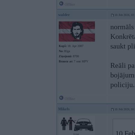
Offline
walder
10. Feb 2026, 10
normāls 
Konkrēta
saukt pl
Kopš:
18. Apr 2007
No:
Rīga
Ziņojumi:
8700
Braucu ar:
7 seat MPV
Reāli pa
bojājums
policiju.
Offline
Mikels
10. Feb 2026, 10
10 Feb