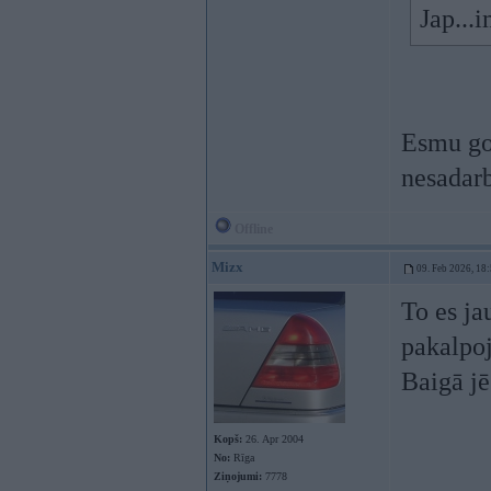
Jap...
Esmu go
nesadar
Offline
Mizx
09. Feb 2026, 18
To es ja
pakalpoj
Baigā j
Kopš:
26. Apr 2004
No:
Rīga
Ziņojumi:
7778