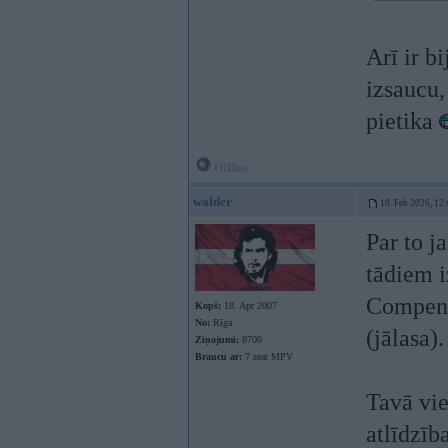
Arī ir bi
izsaucu,
pietika
Offline
walder
10. Feb 2026, 12
Par to j
tādiem i
Compensa
Kopš:
18. Apr 2007
No:
Rīga
(jālasa).
Ziņojumi:
8700
Braucu ar:
7 seat MPV
Tavā vie
atlīdzīb