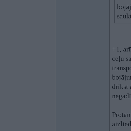
bojā
saukt
+1, ar
ceļu s
transp
bojāju
drīkst
negad
Protam
aizlie