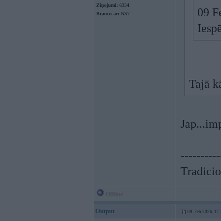
Ziņojumi:
6334
09 F
Braucu ar:
NS7
Iesp
Tajā k
Jap...im
----------
Tradicio
Offline
Output
09. Feb 2026, 17