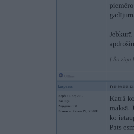
piemēroj
gadījum
Jebkurā 
apdroši
[ Šo ziņu
Offline
kasparsc
10. Feb 2026, 12
Kopš:
11. Sep 2015
Katrā ko
No:
Rīga
maksā. J
Ziņojumi:
138
Braucu ar:
Octavia IV, GS500E
ko ietau
Pats esm