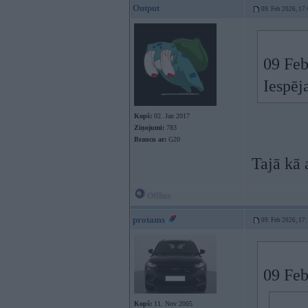
Output
09. Feb 2026, 17
09 Feb
Iespēj
Kopš:
02. Jan 2017
Ziņojumi:
783
Braucu ar:
G20
Tajā kā 
Offline
protams
09. Feb 2026, 17
09 Feb
Kopš:
11. Nov 2005