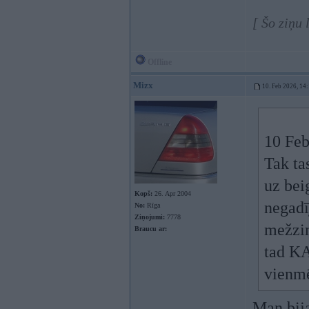
[ Šo ziņu
Offline
Mizx
10. Feb 2026, 14
10 Feb
Tak ta
uz beig
Kopš:
26. Apr 2004
negadī
No:
Rīga
Ziņojumi:
7778
mežzin
Braucu ar:
tad KA
vienmē
Man bija