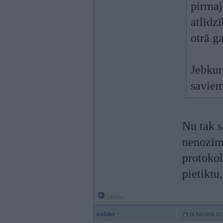
pirmaj
atlīdz
otrā g
Jebkur
saviem
Nu tak s
nenozīm
protokol
pietiktu
Offline
walder
10. Feb 2026, 12