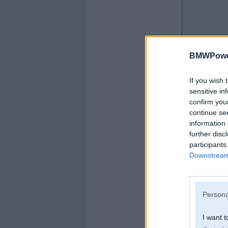
BMWPower
If you wish 
sensitive in
confirm you
continue se
information 
further disc
participants
Downstream 
Persona
Offline
I want t
kro