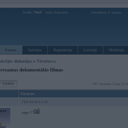
Sveiks,
Viesi!
|
Ceturtdiena, 6. augusts
Ienākt
Reģistrācija
Forums
Galerijas
Reģistrācija
Lietotāji
Meklētājs
pārējās diskusijas
»
Tērzētava
resantas dokumentālās filmas
Atbildēt
647 ziņojumi • Lapa 11 n
Ziņojums
23. Feb 2012, 12:25
super !!