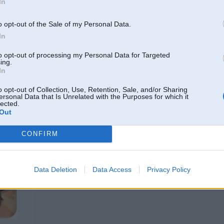
In
23 Feb 2012, 13:33:38 ramex rakstīja:
o opt-out of the Sale of my Personal Data.
Seda: purva ļaudis
In
to opt-out of processing my Personal Data for Targeted
ing.
Jā ko tikai nevar uzzinat par mūsu mazo Latviju.
In
o opt-out of Collection, Use, Retention, Sale, and/or Sharing
ersonal Data that Is Unrelated with the Purposes for which it
lected.
Out
CONFIRM
24. Feb 2012, 09:50
Vai viegli būt jaunam tiešām ļoti skatāms gabals. Pats kādu laiku atpakaļ noska
Data Deletion
Data Access
Privacy Policy
Šeit var visas puslīdz normālā kvalitātē noskatīties
http://www.fof.lv/search/?q