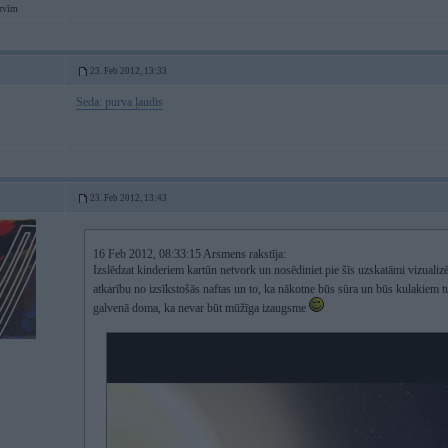
rvīm
23. Feb 2012, 13:33
Seda: purva ļaudis
23. Feb 2012, 13:43
16 Feb 2012, 08:33:15 Arsmens rakstīja:
Izslēdzat kinderiem kartūn netvork un nosēdiniet pie šīs uzskatāmi vizualiz
atkarību no izsīkstošās naftas un to, ka nākotne būs sūra un būs kulakiem tu
galvenā doma, ka nevar būt mūžīga izaugsme