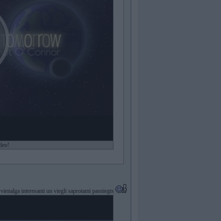
ideo!
t vienalga interesanti un viegli saprotami pasniegts