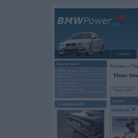
Galvenā
Ziņas un raksti
Forums
»
Vis
BMW modeļu jaunumi
Tēma: Inte
BMW testi
Mēneša BMW
Sērijveida tūnings
Jauna tēma
Vel...
Autors
Gadījuma bilde
barracuda