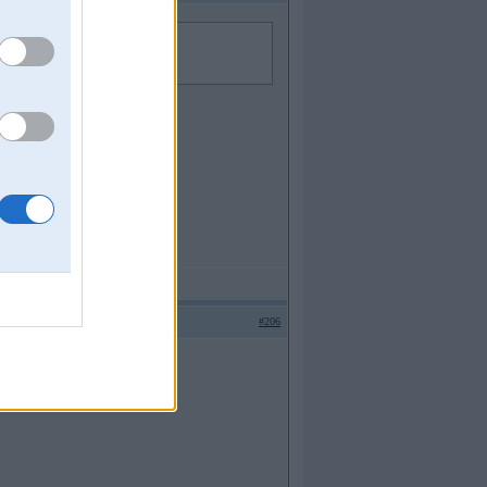
#206
tījos
=vai+viegli