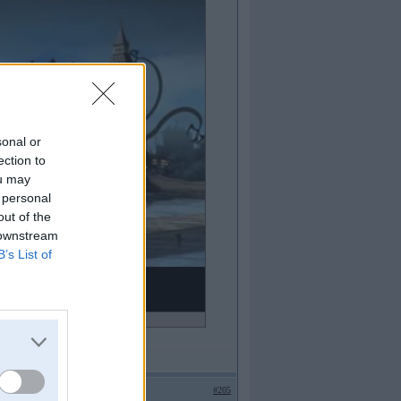
sonal or
ection to
ou may
 personal
out of the
 downstream
B’s List of
ideo!
#205