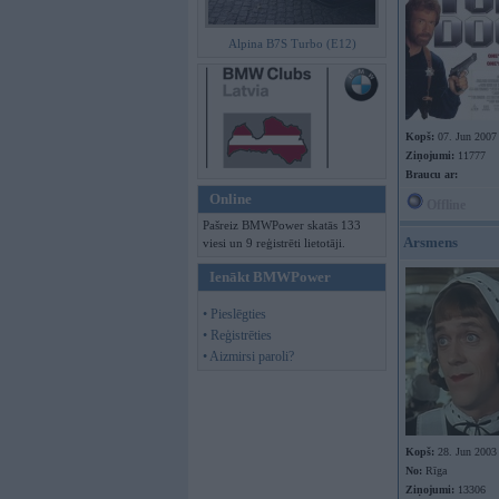
Alpina B7S Turbo (E12)
Kopš:
07. Jun 2007
Ziņojumi:
11777
Braucu ar:
Online
Offline
Pašreiz BMWPower skatās 133
Arsmens
viesi un 9 reģistrēti lietotāji.
Ienākt BMWPower
• Pieslēgties
• Reģistrēties
• Aizmirsi paroli?
Kopš:
28. Jun 2003
No:
Rīga
Ziņojumi:
13306