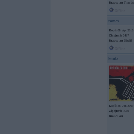
Braucu ar:
Trim du
Offline
ramex
Kopš:
08. Apr 2010
Ziņojumi:
2417
Braucu ar:
Dīzeli!
Offline
hustla
Kopš:
28. Jun 2009
Ziņojumi:
3660
Braucu ar: