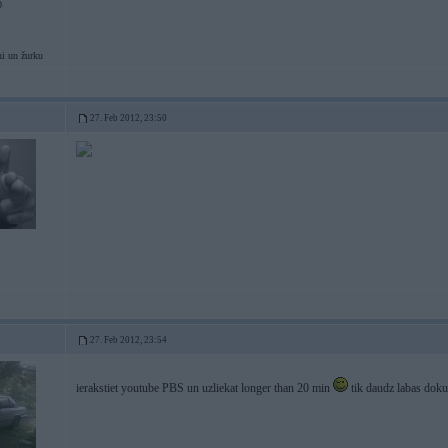
0
i un žurku
27. Feb 2012, 23:50
27. Feb 2012, 23:54
ierakstiet youtube PBS un uzliekat longer than 20 min
tik daudz labas doku