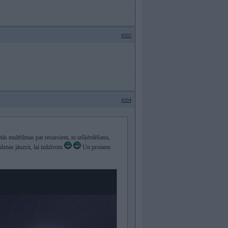
#203
#204
ētās multfilmas par resursiem, to izšķērdēšanu,
lznas jāuzsit, lai izdzīvotu
Un protams