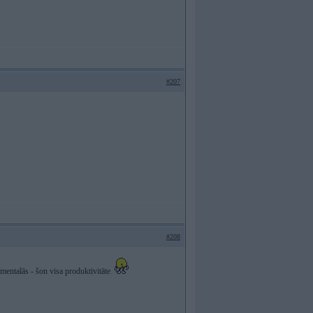
#207
#208
mentalās - šon visa produktivitāte