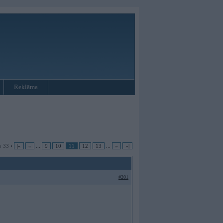
Reklāma
o 33 •
|«
«
...
9
10
11
12
13
...
»
»|
#201