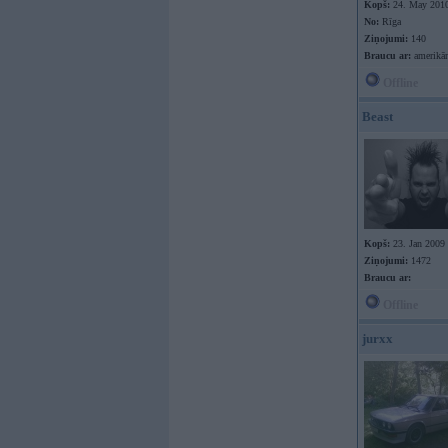
Kopš:
24. May 201
No:
Rīga
Ziņojumi:
140
Braucu ar:
amerikān
Offline
Beast
Kopš:
23. Jan 2009
Ziņojumi:
1472
Braucu ar:
Offline
jurxx