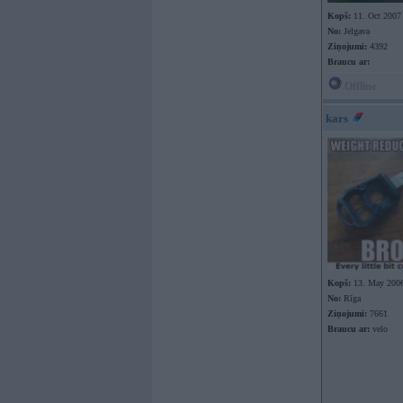
Kopš:
11. Oct 2007
No:
Jelgava
Ziņojumi:
4392
Braucu ar:
Offline
kars
Kopš:
13. May 200
No:
Rīga
Ziņojumi:
7661
Braucu ar:
velo