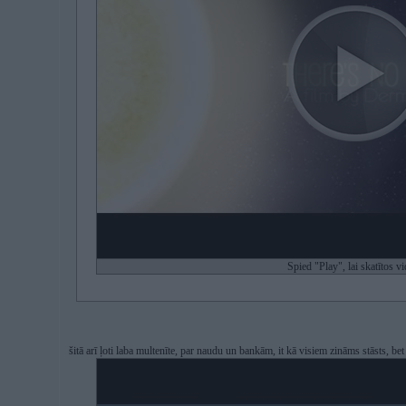
Spied "Play", lai skatītos v
šitā arī ļoti laba multenīte, par naudu un bankām, it kā visiem zināms stāsts, be