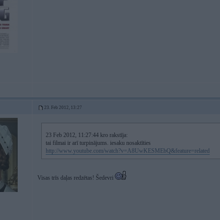
23. Feb 2012, 13:27
23 Feb 2012, 11:27:44 kro rakstīja:
tai filmai ir arī turpinājums. iesaku nosaktīties
http://www.youtube.com/watch?v=A8UwKESMEbQ&feature=related
Visas trīs daļas redzētas! Šedevri