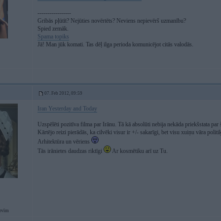
-----------------
Gribās pļūtīt? Nejūties novērtēts? Neviens nepievērš uzmanību?
Spied zemāk.
Spama topiks
Jā! Man jūk komati. Tas dēļ ilga perioda komunicējot citās valodās.
07. Feb 2012, 09:59
Iran Yesterday and Today
Uzspēlēti pozitīva filma par Irānu. Tā kā absolūti nebija nekāda priekšstata par šo
Kārtējo reizi pierādās, ka cilvēki visur ir +/- sakarīgi, bet visu xuiņu vāra politi
Arhitektūra un vēriens
Tās irānietes daudzas riktīgi
Ar kosmētiku arī uz Tu.
rvīm