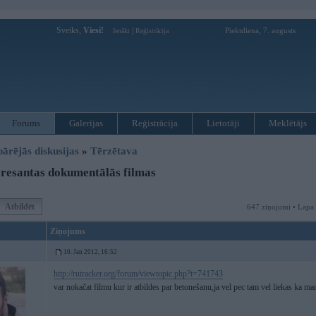
Sveiks,
Viesi!
|
Piektdiena, 7. augusts
Ienākt
Reģistrācija
Forums
Galerijas
Reģistrācija
Lietotāji
Meklētājs
pārējās diskusijas
»
Tērzētava
resantas dokumentālās filmas
Atbildēt
647 ziņojumi • Lapa
Ziņojums
10. Jan 2012, 16:52
http://rutracker.org/forum/viewtopic.php?t=741743
var nokačat filmu kur ir atbildes par betonešanu,ja vel pec tam vel liekas ka mar