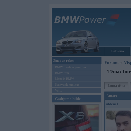
Galvenā
Ziņas un raksti
Forums
»
Vis
BMW modeļu jaunumi
Tēma: Inte
BMW testi
Mēneša BMW
Sērijveida tūnings
Jauna tēma
Vel...
Autors
Gadījuma bilde
uldens1