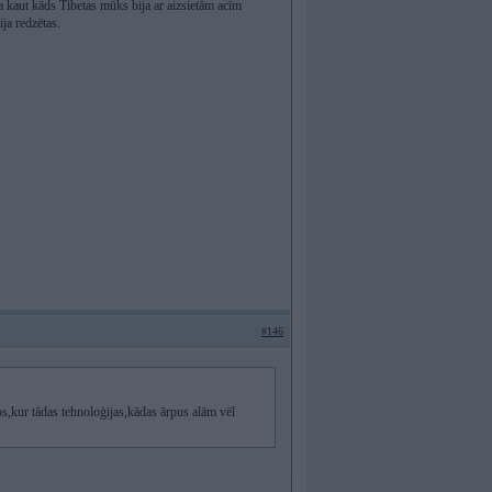
ka kaut kāds Tibetas mūks bija ar aizsietām acīm
ja redzētas.
#146
os,kur tādas tehnoloģijas,kādas ārpus alām vēl