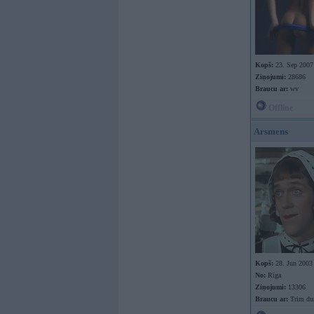
Kopš:
23. Sep 2007
Ziņojumi:
28686
Braucu ar:
wv
Offline
Arsmens
Kopš:
28. Jun 2003
No:
Rīga
Ziņojumi:
13306
Braucu ar:
Trim du