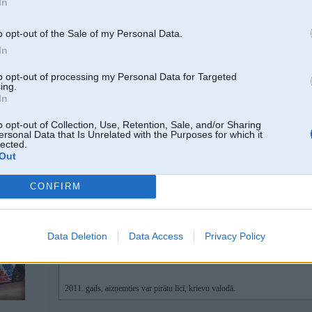
11 Jan 2012, 03:27:52 arizah rakstīja:
In
11 Jan 2012, 02:21:23 Locis rakstīja:
o opt-out of the Sale of my Personal Data.
kaut kāds Tibetas mūks bija ar aizsietām acīm aizvests kaut kādās alās 
In
vēl nebija redzētas.
to opt-out of processing my Personal Data for Targeted
ing.
In
Jā, labi, ka tehnoloģija ir kaut kas tāds, ko var novietot alā
o opt-out of Collection, Use, Retention, Sale, and/or Sharing
ersonal Data that Is Unrelated with the Purposes for which it
a ko
Mošk tur 40s bija portatīvie lcd paslēpti alās.
p, Tuareg,
lected.
 ,Transit,
Out
L, Atego, Deu
CONFIRM
11. Jan 2012, 19:33
Data Deletion
Data Access
Privacy Policy
30 Dec 2011, 22:09:23 krist4ps rakstīja:
2011. gads, aizņemties var pirātu līcī, krievu valodā.