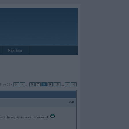
Reklāma
 8 no 33 •
|«
«
...
6
7
8
9
10
...
»
»|
#141
sieši buvejuši tad laiks uz tvaika ielu