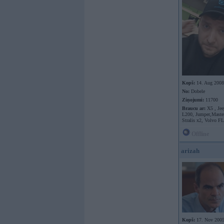
Kopš:
14. Aug 2008
No:
Dobele
Ziņojumi:
11700
Braucu ar:
X5 , Jee
L200, Jumper,Master
Stralis x2, Volvo F
Offline
arizah
Kopš:
17. Nov 200