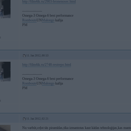
http://film4ik.ru/2903-bronenosec.html
-----------------
Omega-3 Omega-6 best performance
Rombouts
UN
Malongo
kafija
PM
c
11. Jan 2012, 00:53
http://film4ik.ru/2748-restrepo.html
-----------------
Omega-3 Omega-6 best performance
Rombouts
UN
Malongo
kafija
PM
c
11. Jan 2012, 02:21
Nu varbūt,ceļot tās piramīdas,tika izmantotas kaut kādas tehnoloģijas,kas manto