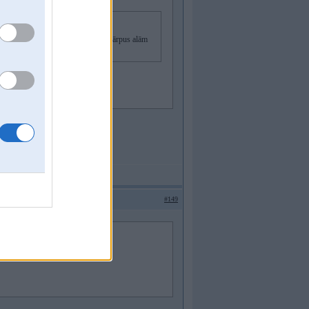
kalnos,kur tādas tehnoloģijas,kādas ārpus alām
#149