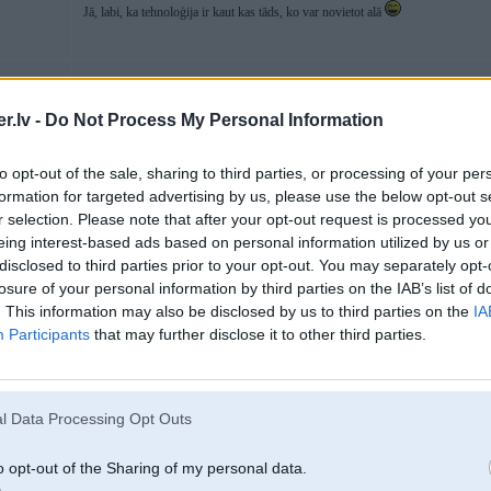
Jā, labi, ka tehnoloģija ir kaut kas tāds, ko var novietot alā
11. Jan 2012, 03:44
.lv -
Do Not Process My Personal Information
Par interesantām dokumentālajām filmām runājot
to opt-out of the sale, sharing to third parties, or processing of your per
IMHO par tām piramīdām, lielākā viņu priekšrocība, ir samērā neierobežots dar
formation for targeted advertising by us, please use the below opt-out s
akmeņi/betona veidojumi, ir tādā vienā normālā piramīdā, bet vai tad kāds ir teic
r selection. Please note that after your opt-out request is processed y
pašai augšai, nevienam nav ienācis prātā, ka viņi to varēja darīt hvz 4 dienas pē
par 20 cm vienā piegājienā, izmantojot teiksim 5000 vīru spēku un vēl kādas uzpa
eing interest-based ads based on personal information utilized by us or
roku spēku būtu jāizkustina 16 kg, nekas nereāls. Un neaizmirsīsim, ka tomēr ta
disclosed to third parties prior to your opt-out. You may separately opt-
ir atstājis kaut kādu iespaidu uz to materiālu, kas tur ir izmantots. Atgādināšu, k
losure of your personal information by third parties on the IAB’s list of
celtniecībai izmanto dzīvnieku izkārnījumus, savienojuma ar to klimat, tas materi
. This information may also be disclosed by us to third parties on the
IA
iespējams tur tas betona klucis ir tikts taisīts no kaut kāda materiala+kaut kāds 
ka savienojuma ar to vai to viņi varētu tīri labi saskanēt. Protams tikai pieļāvu
Participants
that may further disclose it to other third parties.
320
esmu redzējis mūmijas sarkofāgu
l Data Processing Opt Outs
11. Jan 2012, 12:36
o opt-out of the Sharing of my personal data.