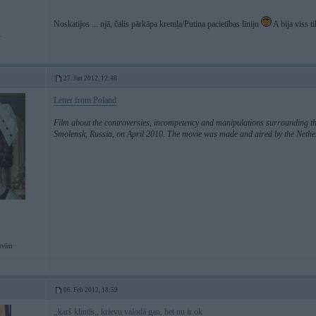
Noskatijos ... njā, čalis pārkāpa kremļa/Putina pacietības līniju
A bija viss ti
.
27. Jan 2012, 12:48
Letter from Poland
Film about the controversies, incompetency and manipulations surrounding the 
Smolensk, Russia, on April 2010. The movie was made and aired by the Nether
rvīm
06. Feb 2012, 18:59
,,karš klintīs,, krievu valodā gan, bet nu ir ok