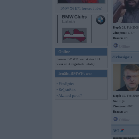
BMW X6 E71 (preses bildes)
Kopš:
28. Feb 2008
Ziņojumi:
17374
Braucu ar:
Offline
Online
divkosigais
Pašreiz BMWPower skatās 101
viesi un 4 reģistrēti lietotāji.
Ienākt BMWPower
• Pieslēgties
• Reģistrēties
• Aizmirsi paroli?
Kopš:
15. Feb 2010
No:
Rīga
Ziņojumi:
6631
Braucu ar:
Offline
AVI