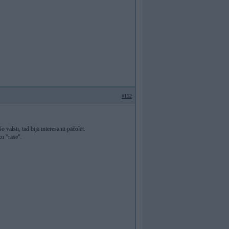
#152
 valsti, tad bija interesanti pačolēt.
ķu "rase".