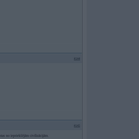
#144
#145
tas no iepriekšējām civilizācijām.