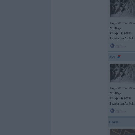
Kopš:
09. Dec 2004
No:
Rīga
Ziņojumi:
10233
Braucu ar:
Air balti
Offline
AVI
Kopš:
09. Dec 2004
No:
Rīga
Ziņojumi:
10233
Braucu ar:
Air balti
Offline
Locis