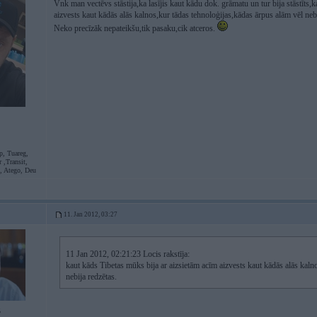
Vnk man vectēvs stāstija,ka lasījis kaut kādu dok. grāmatu un tur bija stāstīts,
aizvests kaut kādās alās kalnos,kur tādas tehnoloģijas,kādas ārpus alām vēl nebi
Neko precīzāk nepateikšu,tik pasaku,cik atceros.
p, Tuareg,
 ,Transit,
L, Atego, Deu
11. Jan 2012, 03:27
11 Jan 2012, 02:21:23 Locis rakstīja:
kaut kāds Tibetas mūks bija ar aizsietām acīm aizvests kaut kādās alās kaln
nebija redzētas.
5