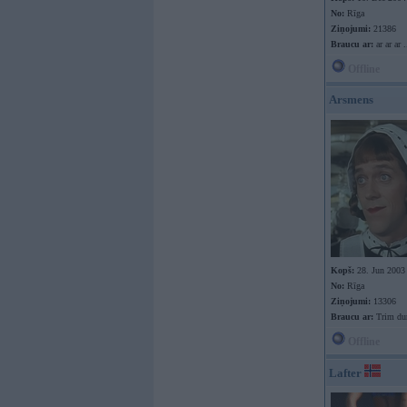
No:
Rīga
Ziņojumi:
21386
Braucu ar:
ar ar ar .
Offline
Arsmens
Kopš:
28. Jun 2003
No:
Rīga
Ziņojumi:
13306
Braucu ar:
Trim du
Offline
Lafter