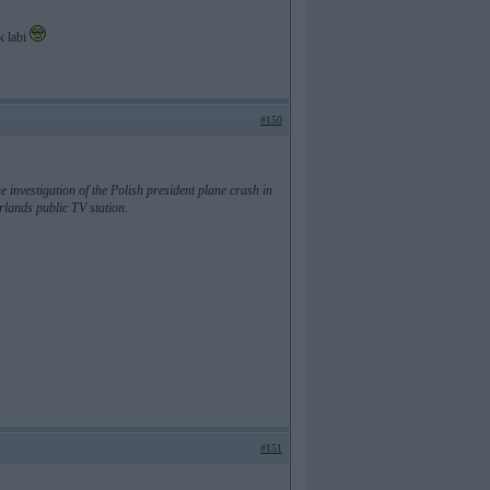
k labi
#150
investigation of the Polish president plane crash in
lands public TV station.
#151