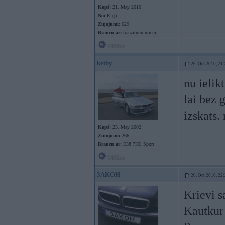
Kopš:
21. May 2010
No:
Rīga
Ziņojumi:
629
Braucu ar:
tranzītnumuriem
Offline
keiby
26. Oct 2010, 21
nu ielik
lai bez 
izskats.
Kopš:
23. May 2002
Ziņojumi:
266
Braucu ar:
E38 735i Sport
Offline
3AKOH
26. Oct 2010, 22
Krievi s
Kautkur 