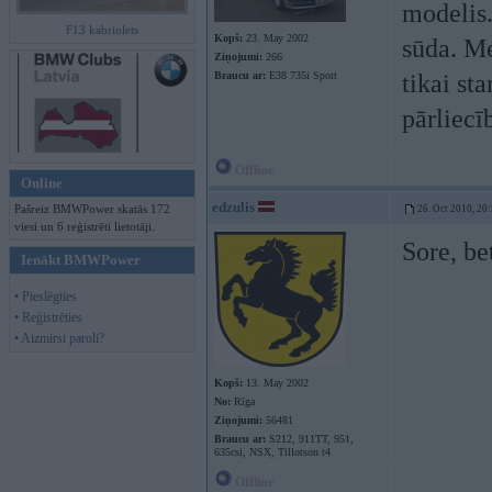
modelis.
F13 kabriolets
Kopš:
23. May 2002
sūda. Me
Ziņojumi:
266
Braucu ar:
E38 735i Sport
tikai sta
pārliecī
Offline
Online
edzulis
Pašreiz BMWPower skatās 172
26. Oct 2010, 20
viesi un 6 reģistrēti lietotāji.
Sore, be
Ienākt BMWPower
• Pieslēgties
• Reģistrēties
• Aizmirsi paroli?
Kopš:
13. May 2002
No:
Rīga
Ziņojumi:
56481
Braucu ar:
S212, 911TT, 951,
635csi, NSX, Tillotson t4
Offline