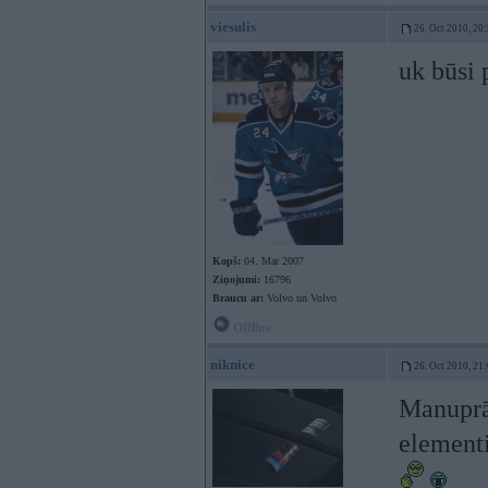
viesulis
26. Oct 2010, 20
uk būsi 
Kopš:
04. Mar 2007
Ziņojumi:
16796
Braucu ar:
Volvo un Volvo
Offline
niknice
26. Oct 2010, 21
Manuprāt
element