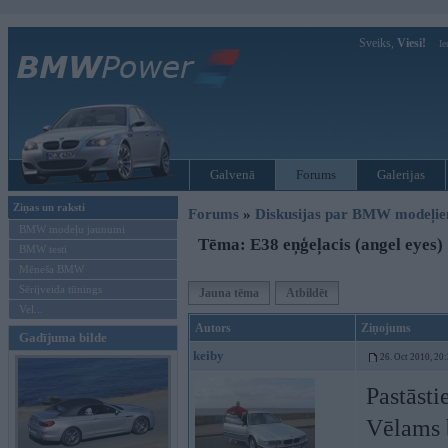
Sveiks,
Viesi!
Ie
Galvenā
Forums
Galerijas
Ziņas un raksti
Forums
»
Diskusijas par BMW modeļi
BMW modeļu jaunumi
Tēma: E38 eņģeļacis (angel eyes)
BMW testi
Mēneša BMW
Sērijveida tūnings
Jauna tēma
Atbildēt
Vel...
Autors
Ziņojums
Gadījuma bilde
keiby
26. Oct 2010, 20
Pastāsti
Vēlams b