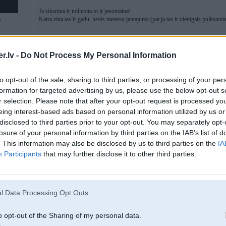
Ja siksnina ir nolietota to ir janomaina!
Katra zina tas ir gadu, nevis menesu jautajums (pat ja tas ir vienigais pulkstenis
2
.lv -
Do Not Process My Personal Information
05. Oct 2010, 13:08
to opt-out of the sale, sharing to third parties, or processing of your per
man arii ir triis pulkstenji, viens telefonaa, otrs otraa telefonaa, treshais dat
formation for targeted advertising by us, please use the below opt-out s
r selection. Please note that after your opt-out request is processed y
pulkstenii paskatiijies laiku esmu kaadas triis reizes
eing interest-based ads based on personal information utilized by us or
disclosed to third parties prior to your opt-out. You may separately opt-
losure of your personal information by third parties on the IAB’s list of
. This information may also be disclosed by us to third parties on the
IA
Participants
that may further disclose it to other third parties.
05. Oct 2010, 13:10
Ko labu varat ieteikt līdz 100 Ls?
l Data Processing Opt Outs
No pulksteņu brendiem neko nesaprotu
o opt-out of the Sharing of my personal data.