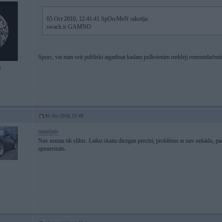
05 Oct 2010, 12:41:41 SpOrcMeN rakstīja:
swach ir GAMNO
Sporc, vai man seit publiski atgadinat kadam pulkstenim mekleji remontdarbn
2
05. Oct 2010, 12:49
manējais
Nav nemaz tik slikts. Laiku skaita diezgan precīzi, problēmu ar nav nekādu, pi
apmierināts.