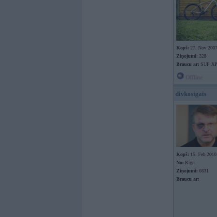
Kopš:
27. Nov 200
Ziņojumi:
328
Braucu ar:
SUP XP9
Offline
divkosigais
Kopš:
15. Feb 2010
No:
Rīga
Ziņojumi:
6631
Braucu ar: