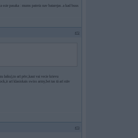
.a ssie pasaka : mums patreiz nav batarejas..a kad buus
#72
 laiku),to arī pērc,kaut vai vecie krievu
k,ir arī klasiskais swiss army,bet tas tā arī stāv
#73