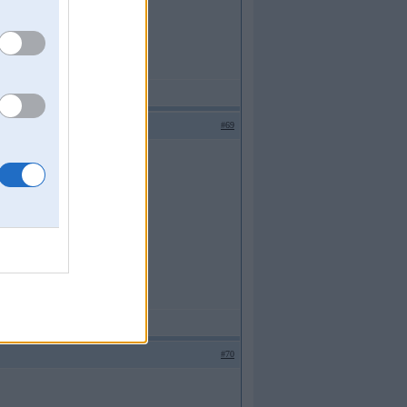
#69
#70