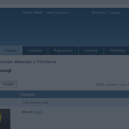
Sveiks,
Viesi!
|
Piektdiena, 7. augusts
Ienākt
Reģistrācija
Forums
Galerijas
Reģistrācija
Lietotāji
Meklētājs
pārējās diskusijas
»
Tērzētava
steņi
Atbildēt
26962 ziņojumi • Lapa 
Ziņojums
05. Oct 2010, 12:40
man arī
swatch