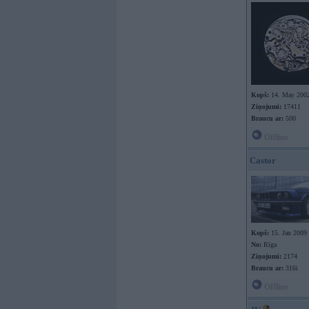
Kopš:
14. May 200
Ziņojumi:
17411
Braucu ar:
500
Offline
Castor
Kopš:
15. Jan 2009
No:
Rīga
Ziņojumi:
2174
Braucu ar:
316i
Offline