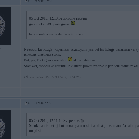
05. Oct 2010, 12:52
05 Oct 2010, 12:10:52 zbmono rakstīja:
gandrīz kā IWC portugieser
bet es šodien šito redzu jau otro reizi.
Neteiktu, ka lidzigs - ciparnicas izkartojums jaa, bet tas lidzigs vairumam verkju
2
izliektais plastikata stikls.
Bet, jaa, Portuguese vizuali ir
tik nav datuma.
Savukart, modelis ar datumu un 8 dienu power reserve ir par lielu manai rokai
[ Šo ziņu laboja AV, 05 Oct 2010, 12:54:21 ]
05. Oct 2010, 12:55
05 Oct 2010, 12:11:15 Svilpe rakstīja:
Smuks jau ir, bet...jabut uzmanigam ar si tipa plkst., siksninam. Ar laiku p
un plesis.