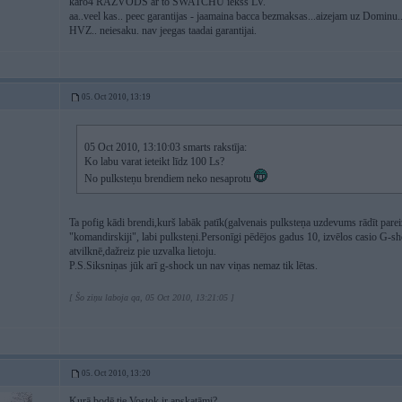
karo4 RAZVODS ar to SWATCHU iekss LV.
aa..veel kas.. peec garantijas - jaamaina bacca bezmaksas...aizejam uz Dominu.
HVZ.. neiesaku. nav jeegas taadai garantijai.
05. Oct 2010, 13:19
05 Oct 2010, 13:10:03 smarts rakstīja:
Ko labu varat ieteikt līdz 100 Ls?
No pulksteņu brendiem neko nesaprotu
Ta pofig kādi brendi,kurš labāk patīk(galvenais pulksteņa uzdevums rādīt pareizu
"komandirskiji", labi pulksteņi.Personīgi pēdējos gadus 10, izvēlos casio G-shoc
atvilknē,dažreiz pie uzvalka lietoju.
P.S.Siksniņas jūk arī g-shock un nav viņas nemaz tik lētas.
[ Šo ziņu laboja qa, 05 Oct 2010, 13:21:05 ]
05. Oct 2010, 13:20
Kurā bodē tie Vostok ir apskatāmi?