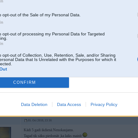
In
o opt-out of the Sale of my Personal Data.
In
 un kūtiņu
to opt-out of processing my Personal Data for Targeted
ing.
In
05. Oct 2010, 13:12
a man, a man... man šitie brutālie, kliedzošie patīk
o opt-out of Collection, Use, Retention, Sale, and/or Sharing
ersonal Data that Is Unrelated with the Purposes for which it
WELDER
lected.
Bell & Ross
Out
U-Boat
CONFIRM
un šitā repliku nēsāju
Data Deletion
Data Access
Privacy Policy
05. Oct 2010, 13:16
Kādi 5 gadi ikdienā.Nenokaujams.
Tagad tik sāku piedomāt ,ka laiks mainīt