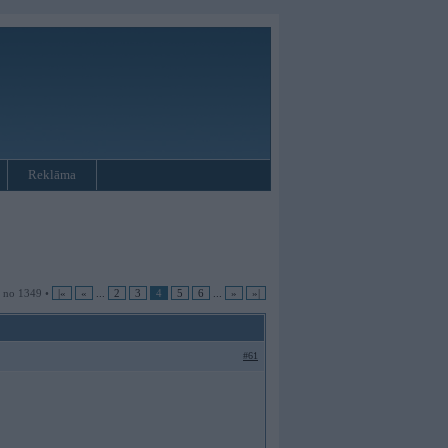
Reklāma
4 no 1349 •
|«
«
...
2
3
4
5
6
...
»
»|
#61