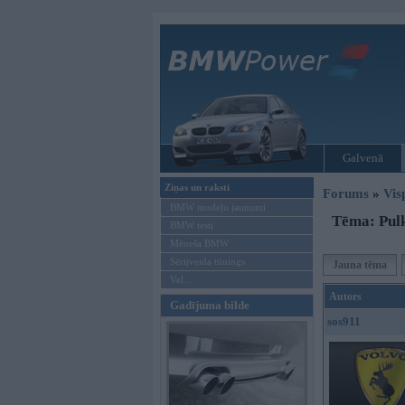
Galvenā
Ziņas un raksti
Forums
»
Vis
BMW modeļu jaunumi
Tēma: Pulk
BMW testi
Mēneša BMW
Sērijveida tūnings
Jauna tēma
Vel...
Autors
Gadījuma bilde
sos911