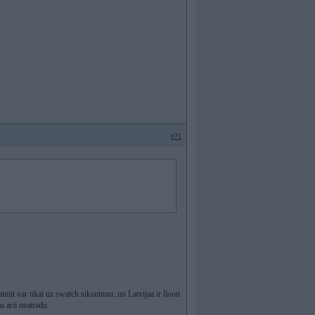
#71
it var tikai uz swatch siksninnu..un Latvijaa ir llooti
u arii neatradu.