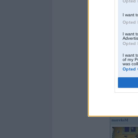
Opted 
Kopš:
14. Mar 2008
No:
Rīga
I want t
Ziņojumi:
253
Opted 
Braucu ar:
0,6turbo
Offline
I want 
Advertis
EmWe
Opted 
I want t
of my P
was col
Opted 
Kopš:
02. Dec 2003
Ziņojumi:
1457
Braucu ar:
Offline
mareksM