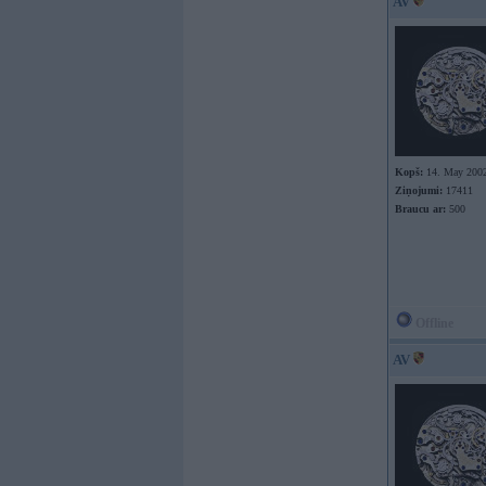
AV
Kopš:
14. May 200
Ziņojumi:
17411
Braucu ar:
500
Offline
AV