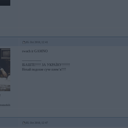
05. Oct 2010, 12:41
swach ir GAMNO
-----------------
ІБАШТЕ!!!!! ЗА УКРАЇНУ!!!!!!!
Нехай подохне суче плем’я!!!!
2
tomobili
05. Oct 2010, 12:47