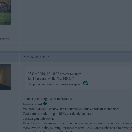
7
49 29''
05. Oct 2010, 13:17
05 Oct 2010, 13:10:03 smarts rakstīja:
Ko labu varat ieteikt līdz 100 Ls?
No pulksteņu brendiem neko nesaprotu
nu man personiigi patiik mehaanika.
Ieteiktu orient
Vai kaadu krievu ..vostok..tanii naudaa var kaut ko forssu ssamekleet.
Casio arii esot ok..un par 100ls var daudz ko atrast.
Swatch gan neieteiktu.
Draudzenei uzdaavinaaju...siksninna juuk aaraa peec paaris meenessiem - nomaini
maza izveele..neko gaumiigu nesanaaca atrast..cik skatijos jebajaa neko praatiig