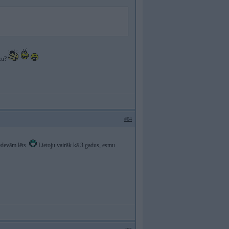
icu?
#64
edevām lēts.
Lietoju vairāk kā 3 gadus, esmu