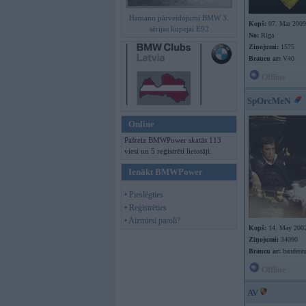
Hamann pārveidojumi BMW 3.
Kopš:
07. Mar 2009
sērijas kupejai E92
No:
Rīga
Ziņojumi:
1575
Braucu ar:
V40
Offline
SpOrcMeN
Online
Pašreiz BMWPower skatās 113
viesi un 5 reģistrēti lietotāji.
Ienākt BMWPower
• Pieslēgties
• Reģistrēties
• Aizmirsi paroli?
Kopš:
14. May 200
Ziņojumi:
34090
Braucu ar:
banderau
Offline
AV