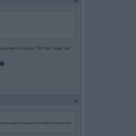
#65
, kas bazeti uz Valjoux 7750. Patik 'vintage' stila
#66
alietojot, kads no posmiem var plikst un tad kersies