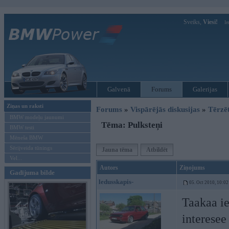
Sveiks,
Viesi!
Ie
Galvenā
Forums
Galerijas
Ziņas un raksti
Forums
»
Vispārējās diskusijas
»
Tērzē
BMW modeļu jaunumi
Tēma: Pulksteņi
BMW testi
Mēneša BMW
Sērijveida tūnings
Jauna tēma
Atbildēt
Vel...
Autors
Ziņojums
Gadījuma bilde
ledusskapis-
05. Oct 2010, 10:02
Taakaa ie
interesee