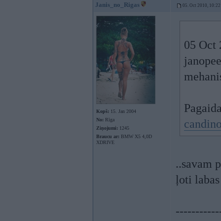
Janis_no_Rigas
05. Oct 2010, 10:22
05 Oct 
janopee
mehanis
Pagaida
Kopš:
15. Jan 2004
No:
Rīga
candin
Ziņojumi:
1245
Braucu ar:
BMW X5 4,0D
XDRIVE
..savam p
ļoti laba
-----------