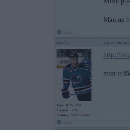
Mūsu pils
Man uz bu
Offline
viesulis
05. Oct 2010, 10:22
http://sw
man ir šā
Kopš:
04. Mar 2007
Ziņojumi:
16796
Braucu ar:
Volvo un Volvo
Offline