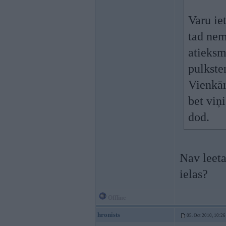
Varu ie
tad nem
atieksm
pulkste
Vienkār
bet viņi
dod.
Nav leeta
ielas?
Offline
hronists
05. Oct 2010, 10:26