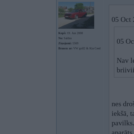
05 Oct 
Kopš:
19. Jun 2008
No:
Saldus
05 Oc
Ziņojumi:
1569
Braucu ar:
VW golf2 & Kia Ceed
Nav l
briivi
nes droš
iekšā, 
pavilks
aparāts