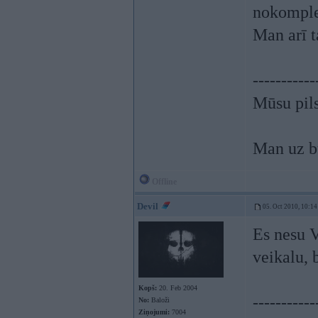
nokomple
Man arī t
-----------
Mūsu pils
Man uz bu
Offline
Devil
05. Oct 2010, 10:14
Es nesu V
veikalu, 
Kopš:
20. Feb 2004
-----------
No:
Baloži
Ziņojumi:
7004