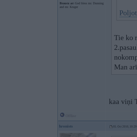
Braucu ar:
God bless mr. Dunning
and mr. Kruger
Poljot
Tie ko 
2.pasau
nokompl
Man arī
kaa viņi
Offline
hronists
05. Oct 2010, 10:29