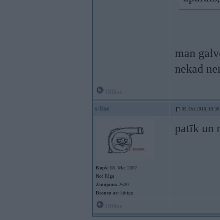
man galve
nekad ne
Offline
s-line
05. Oct 2010, 10:38
patīk un 
Kopš:
08. Mar 2007
No:
Rīga
Ziņojumi:
2620
Braucu ar:
kūtiņu
Offline