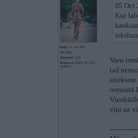
05 Oct 
Kur lab
kaukaad
ieksha
Kopš:
15. Jan 2004
No:
Rīga
Ziņojumi:
1245
Varu iete
Braucu ar:
BMW X5 4,0D
XDRIVE
tad nemaz
atieksme 
remontā L
Vienkāršs
viņi uz vi
-----------