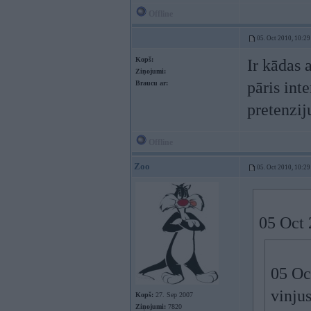
Offline
05. Oct 2010, 10:29
Kopš:
Ir kādas
Ziņojumi:
pāris int
Braucu ar:
pretenzij
Offline
Zoo
05. Oct 2010, 10:29
05 Oct 
05 Oc
vinju
Kopš:
27. Sep 2007
Ziņojumi:
7820