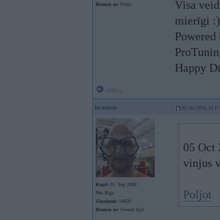
Visa veid
Braucu ar:
Pulju
mierīgi :
Powered 
ProTunin
Happy Dri
Offline
hronists
05. Oct 2010, 10:17
05 Oct 
vinjus 
Kopš:
01. Sep 2008
Poljot
No:
Rīga
Ziņojumi:
14820
Braucu ar:
Svensk hjul