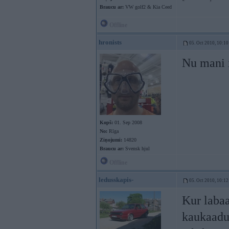
Braucu ar:
VW golf2 & Kia Ceed
Offline
hronists
05. Oct 2010, 10:10
Nu mani i
Kopš:
01. Sep 2008
No:
Rīga
Ziņojumi:
14820
Braucu ar:
Svensk hjul
Offline
ledusskapis-
05. Oct 2010, 10:12
Kur labaa
kaukaadu 