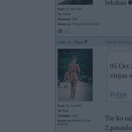
iekshaa
Kopš:
19. Jun 2008
No:
Saldus
Ziņojumi:
1569
Braucu ar:
VW golf2 & Kia Ceed
Offline
Janis_no_Rigas
05. Oct 2010, 10:13
05 Oct 
vinjus 
Poljot
Kopš:
15. Jan 2004
No:
Rīga
Ziņojumi:
1245
Tie ko ra
Braucu ar:
BMW X5 4,0D
XDRIVE
2.pasaule