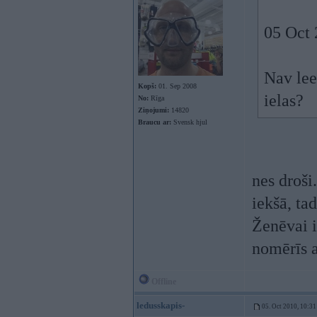
05 Oct 
Nav lee
Kopš:
01. Sep 2008
ielas?
No:
Rīga
Ziņojumi:
14820
Braucu ar:
Svensk hjul
nes droši
iekšā, ta
Ženēvai i
nomērīs a
Offline
ledusskapis-
05. Oct 2010, 10:31