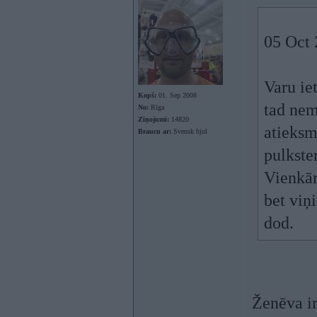
05 Oct 
Varu ie
Kopš:
01. Sep 2008
tad nem
No:
Rīga
Ziņojumi:
14820
atieksm
Braucu ar:
Svensk hjul
pulkste
Vienkār
bet viņi
dod.
Ženēva i