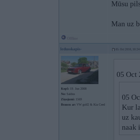
Mūsu pils
Man uz bu
Offline
ledusskapis-
05. Oct 2010, 10:24
05 Oct 
Kopš:
19. Jun 2008
No:
Saldus
05 Oc
Ziņojumi:
1569
Braucu ar:
VW golf2 & Kia Ceed
Kur l
uz ka
naak 