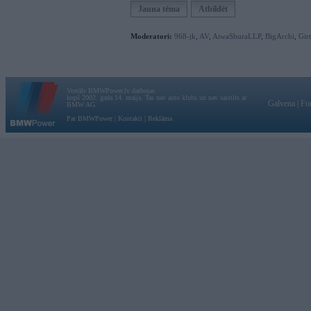
Jauna tēma
Atbildēt
Moderatori:
968-jk
,
AV
,
AiwaShuraLLP
,
BigArchi
,
Gir
Vortāls BMWPower.lv darbojas
kopš 2002. gada 14. maija. Tas nav auto klubs un nav saistīts ar
Galvena
|
Fo
BMW AG.
Par BMWPower
|
Kontakti
|
Reklāma