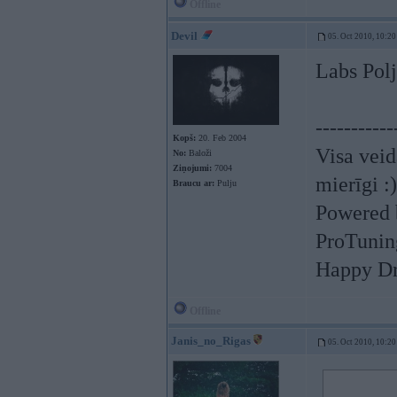
Offline
Devil
05. Oct 2010, 10:20
Labs Polj
-----------
Kopš:
20. Feb 2004
Visa veid
No:
Baloži
Ziņojumi:
7004
mierīgi :
Braucu ar:
Pulju
Powered 
ProTunin
Happy Dri
Offline
Janis_no_Rigas
05. Oct 2010, 10:20