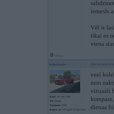
salidzino
iemesls ai
Vēl ir la
tikai es 
viena sta
Offline
ledusskapis-
05. Oct 2010, 10:28
veel kole
zem nakts
vizuaali 
Kopš:
19. Jun 2008
kompass, 
No:
Saldus
Ziņojumi:
1569
dienaa li
Braucu ar:
VW golf2 & Kia Ceed