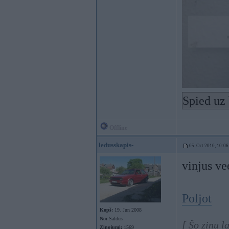
Spied uz 
Offline
ledusskapis-
05. Oct 2010, 10:06
vinjus ve
Poljot
Kopš:
19. Jun 2008
No:
Saldus
[ Šo ziņu l
Ziņojumi:
1569