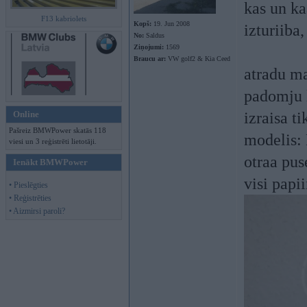
kas un ka
F13 kabriolets
Kopš:
19. Jun 2008
izturiiba,
No:
Saldus
Ziņojumi:
1569
Braucu ar:
VW golf2 & Kia Ceed
atradu m
padomju l
Online
izraisa ti
Pašreiz BMWPower skatās 118
modelis: 
viesi un 3 reģistrēti lietotāji.
otraa pus
Ienākt BMWPower
visi papii
• Pieslēgties
• Reģistrēties
• Aizmirsi paroli?