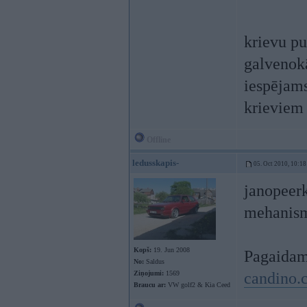
krievu pu
galvenokā
iespējams
krieviem 
Offline
ledusskapis-
05. Oct 2010, 10:18
janopeerk
mehanism
Kopš:
19. Jun 2008
Pagaidam
No:
Saldus
Ziņojumi:
1569
candino.
Braucu ar:
VW golf2 & Kia Ceed