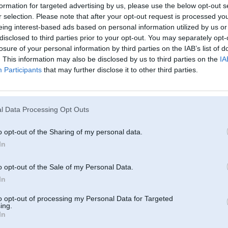
formation for targeted advertising by us, please use the below opt-out s
r selection. Please note that after your opt-out request is processed y
03. Oct 2010, 17:32
eing interest-based ads based on personal information utilized by us or
SIA “Sintija auto”
disclosed to third parties prior to your opt-out. You may separately opt-
Jaunciema gatvē 320B, Rīgā
losure of your personal information by third parties on the IAB’s list of
tel. 6734 2048
. This information may also be disclosed by us to third parties on the
IA
Participants
that may further disclose it to other third parties.
8
l Data Processing Opt Outs
o opt-out of the Sharing of my personal data.
26. Jul 2011, 15:38
In
Visi LV servisi, kas atbilst tavam prasījumam:
o opt-out of the Sale of my Personal Data.
http://www.autoserviss24.lv/autoservisi/19/Latvija/geometrijas-korekcija
In
to opt-out of processing my Personal Data for Targeted
ing.
In