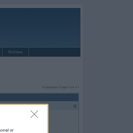
Reklāma
4 ziņojumi • Lapa 1 no 1 •
#1
sonal or