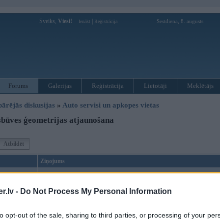
Sveiks,
Viesi!
|
Sestdiena, 8. augusts
Ienākt
Reģistrācija
Forums
Galerijas
Reģistrācija
Lietotāji
Meklētājs
pārējās diskusijas
»
Auto servisi un apkopes vietas
būves ģeometrijas atjaunošana
Atbildēt
Ziņojums
03. Oct 2010, 17:18
.lv -
Do Not Process My Personal Information
kads zin kadu labu servisu kur labi un nedargi izvilkt lonzheronu un sparnu?
to opt-out of the sale, sharing to third parties, or processing of your per