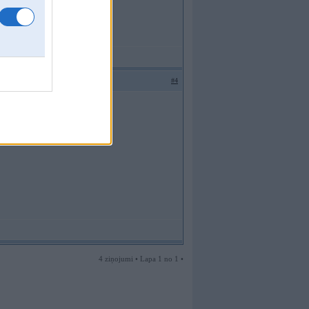
#4
4 ziņojumi • Lapa 1 no 1 •