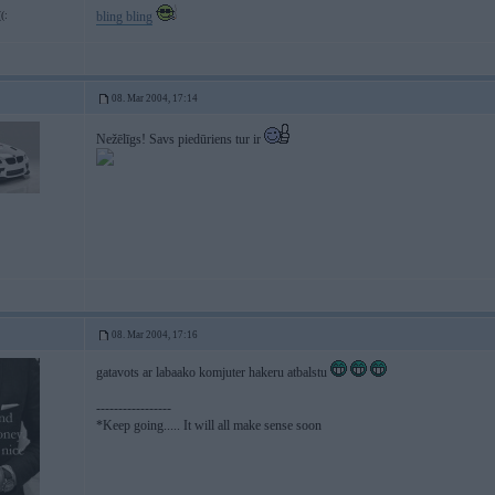
(:
bling bling
08. Mar 2004, 17:14
Nežēlīgs! Savs piedūriens tur ir
08. Mar 2004, 17:16
gatavots ar labaako komjuter hakeru atbalstu
-----------------
*Keep going..... It will all make sense soon