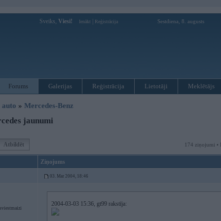
Sveiks,
Viesi!
|
Sestdiena, 8. augusts
Ienākt
Reģistrācija
Forums
Galerijas
Reģistrācija
Lietotāji
Meklētājs
i auto
»
Mercedes-Benz
cedes jaunumi
Atbildēt
174 ziņojumi • 
Ziņojums
03. Mar 2004, 18:46
2004-03-03 15:36, gt99 rakstīja:
sviestmaizi