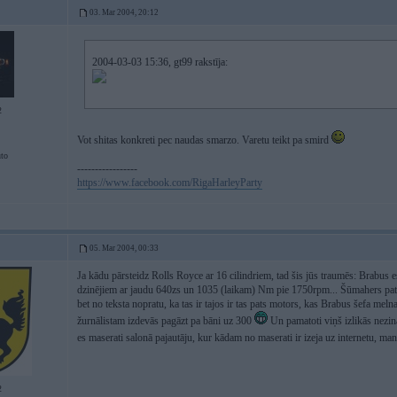
03. Mar 2004, 20:12
2004-03-03 15:36, gt99 rakstīja:
2
Vot shitas konkreti pec naudas smarzo. Varetu teikt pa smird
to
-----------------
https://www.facebook.com/RigaHarleyParty
05. Mar 2004, 00:33
Ja kādu pārsteidz Rolls Royce ar 16 cilindriem, tad šis jūs traumēs: Brabus 
dzinējiem ar jaudu 640zs un 1035 (laikam) Nm pie 1750rpm... Šūmahers pat sev
bet no teksta nopratu, ka tas ir tajos ir tas pats motors, kas Brabus šefa me
žurnālistam izdevās pagāzt pa bāni uz 300
Un pamatoti viņš izlikās nezi
es maserati salonā pajautāju, kur kādam no maserati ir izeja uz internetu, man
2