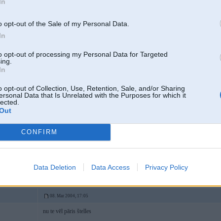
In
o opt-out of the Sale of my Personal Data.
In
2D30
to opt-out of processing my Personal Data for Targeted
ing.
In
06. Mar 2004, 14:29
o opt-out of Collection, Use, Retention, Sale, and/or Sharing
ersonal Data that Is Unrelated with the Purposes for which it
Nu, to Maybach varēja arī likt mierā
lected.
Out
CONFIRM
s-Benz
Data Deletion
Data Access
Privacy Policy
08. Mar 2004, 17:05
nu te vēl pāris štelles