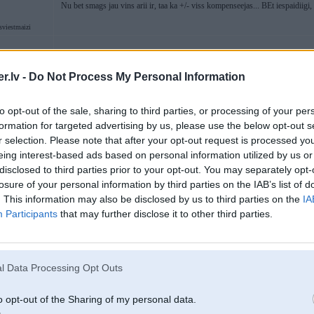
Nu bet smags jau vins arii ir, taa ka +/- viss kompenseejas... BEt iespaidiigi
sviestmaizi
05. Mar 2004, 09:27
.lv -
Do Not Process My Personal Information
Jaa nav slikts! Pat ljoti labs! Bet uzskatu,ka jaunais RR ir iespaidigaaks un s
to opt-out of the sale, sharing to third parties, or processing of your per
formation for targeted advertising by us, please use the below opt-out s
r selection. Please note that after your opt-out request is processed y
eing interest-based ads based on personal information utilized by us or
disclosed to third parties prior to your opt-out. You may separately opt-
losure of your personal information by third parties on the IAB’s list of
. This information may also be disclosed by us to third parties on the
IA
Participants
that may further disclose it to other third parties.
05. Mar 2004, 09:48
tas auto izskataas kaa bengla piesmiets ;]
l Data Processing Opt Outs
o opt-out of the Sharing of my personal data.