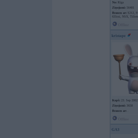
No:
Rīga
Ziņojumi:
56481
Braucu ar:
S212, 9
635csi, NSX, Tillot
Offline
kristapz
Kopš:
23. Sep 2002
Ziņojumi:
3658
Braucu ar:
.
Offline
GA3