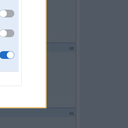
#30
#31