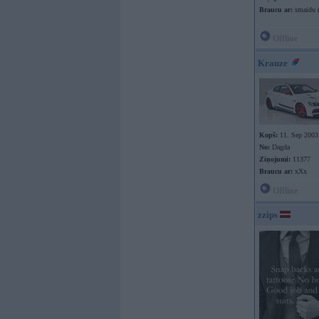
Braucu ar:
smaidu (
Offline
Krauze
Kopš:
11. Sep 2003
No:
Dagda
Ziņojumi:
11377
Braucu ar:
xXx
Offline
zzips