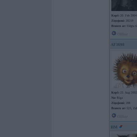
Kopš:
20. Feb 2004
Ziņojumi:
28219
Braucu ar:
Slēgta ti
Offline
AF3698
Kopš:
23. Aug 2002
No:
Rīga
Ziņojumi:
288
Braucu ar:
523, Zaf
Offline
HM