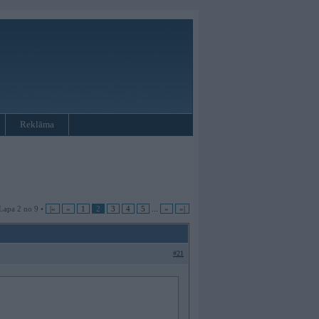
Reklāma
Lapa 2 no 9 •
|«
«
1
2
3
4
5
...
»
»|
#21