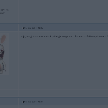
11TT, 951,
son t4
05. Mar 2004, 01:02
mja, tas griezes moments ir pilniigs vaajpraac... tas mersis laikam piekrautu f
05. Mar 2004, 01:04