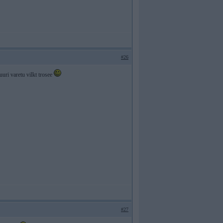
#26
uuri varetu vilkt trosee
#27