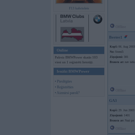
F13 kabriolets
Offline
Beetee1
Kopš:
06. Aug 2003
Online
No:
Strenči
Ziņojumi:
381
Pašreiz BMWPower skatās 103
viesi un 1 reģistrēti lietotāji.
Braucu ar:
nav nek
Ienākt BMWPower
• Pieslēgties
• Reģistrēties
Offline
• Aizmirsi paroli?
GA3
Kopš:
29. Jun 2003
Ziņojumi:
1401
Braucu ar:
Nazi pa 
Offline