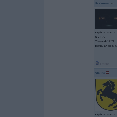
Darkman
Kopš:
16. May 200
No:
Rīga
Ziņojumi:
32475
Braucu ar:
sapņu au
Offline
edzulis
Kopš:
13. May 200