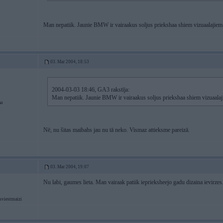
Man nepatiik. Jaunie BMW ir vairaakus soljus priekshaa shiem vizuaalajiem
03. Mar 2004, 18:53
2004-03-03 18:46, GA3 rakstīja:
Man nepatiik. Jaunie BMW ir vairaakus soljus priekshaa shiem vizuaalaj
aa
Nē, nu šitas maibahs jau nu tā neko. Vismaz attieksme pareizā.
03. Mar 2004, 19:07
Nu labi, gaumes lieta. Man vairaak patiik ieprieksheejo gadu dizaina ievirzes
sviestmaizi