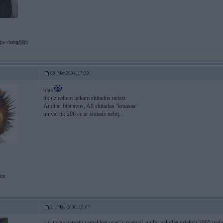
pa visurgājēju
08. Mar 2004, 17:20
blaa
tik uz celiem laikam shitadus nelaiz
Audi ar bija avus, A8 shitadaa "kraasaa"
un vai tik 206 cc ar shitads nebij...
ira
21. May 2006, 15:07
kur netaa vareetu samekleet user’ s manual anglju valodaa prieksh 2005.gada 