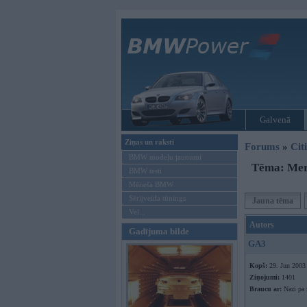
Galvenā
Ziņas un raksti
Forums
»
Cit
BMW modeļu jaunumi
Tēma: Mer
BMW testi
Mēneša BMW
Sērijveida tūnings
Jauna tēma
Vel...
Autors
Gadījuma bilde
GA3
Kopš:
29. Jun 2003
Ziņojumi:
1401
Braucu ar:
Nazi pa 