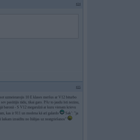
#24
#25
esot uzmeistarojis 10 E klases meršus ar V12 biturbo
 pasūtijis tādu, tikai garo. PAr to jaudu īsti nezinu,
lnajā baronā - S V12 megarulzā ar kuru vienam krievu
nam, kas ir 911 un modena kā arī galardo
Sak’: "ja
i laikam izraidītu no Itālijas uz neatgriešanos"