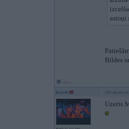
izcelša
astoņi 
Patiešā
Bildes u
Offline
KristsK
07. Mar 2012, 13:
Uzeris M
Kopš:
22. Aug 2005