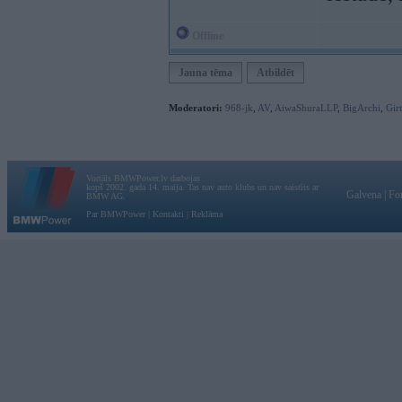
Offline
Jauna tēma
Atbildēt
Moderatori:
968-jk
,
AV
,
AiwaShuraLLP
,
BigArchi
,
Gir
Vortāls BMWPower.lv darbojas
kopš 2002. gada 14. maija. Tas nav auto klubs un nav saistīts ar
Galvena
|
Fo
BMW AG.
Par BMWPower
|
Kontakti
|
Reklāma