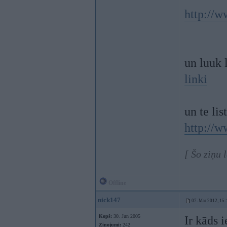
http://w
un luuk 
linki
un te li
http://w
[ Šo ziņu 
Offline
nick147
07. Mar 2012, 15:
Kopš:
30. Jun 2005
Ir kāds 
Ziņojumi:
242