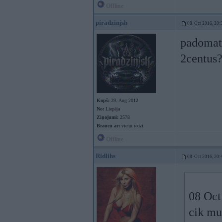
Offline
piradzinjsh
08. Oct 2016, 20:
padomat 
2centus
Kopš:
29. Aug 2012
No:
Liepāja
Ziņojumi:
2578
Braucu ar:
vienu radzi
Offline
Ridlihs
08. Oct 2016, 20:
08 Oct
cik mu