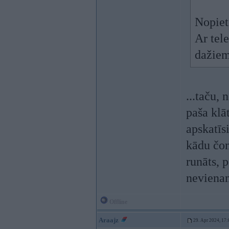
Nopiet
Ar tel
dažiem
...taču,
paša klā
apskatīsi
kādu čom
runāts, p
nevienam
Offline
Araajz
29. Apr 2024, 17: