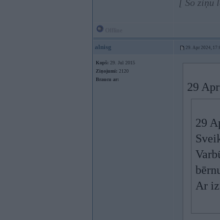
[ Šo ziņu 
Offline
alnisg
29. Apr 2024, 17:
Kopš:
29. Jul 2015
Ziņojumi:
2120
Braucu ar:
29 Apr
29 A
Sveik
Varbū
bērn
Ar i