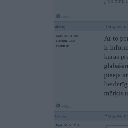
[ Šo ziņu 
Offline
alnisg
29. Apr 2024, 17:
Kopš:
29. Jul 2015
Ar to pe
Ziņojumi:
2120
ir inform
Braucu ar:
kuras pre
glabāšan
pieeja a
lietderī
mērķis u
Offline
Bender
29. Apr 2024, 17:
Kopš:
30. Oct 2014