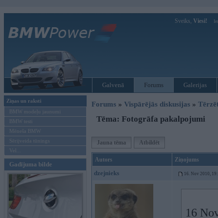
Sveiks,
Viesi!
Ie
Galvenā
Forums
Galerijas
Ziņas un raksti
Forums
»
Vispārējās diskusijas
»
Tērzē
BMW modeļu jaunumi
Tēma: Fotogrāfa pakalpojumi
BMW testi
Mēneša BMW
Sērijveida tūnings
Jauna tēma
Atbildēt
Vel...
Autors
Ziņojums
Gadījuma bilde
dzejnieks
16. Nov 2010, 19
16 Nov