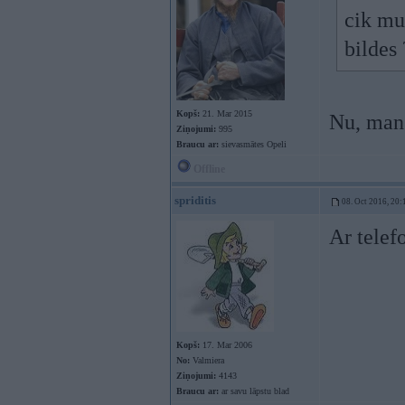
cik mu
bildes 
Kopš:
21. Mar 2015
Nu, man 
Ziņojumi:
995
Braucu ar:
sievasmātes Opeli
Offline
spriditis
08. Oct 2016, 20:
Ar telef
Kopš:
17. Mar 2006
No:
Valmiera
Ziņojumi:
4143
Braucu ar:
ar savu lāpstu blad