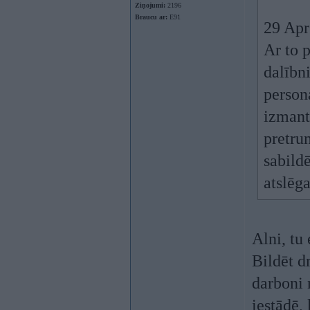
Ziņojumi:
2196
Braucu ar:
E91
29 Apr
Ar to 
dalībni
persona
izmant
pretrun
sabild
atslēga
Alni, tu 
Bildēt dr
darboni 
iestādē, 