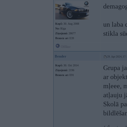
demagogi
un laba 
Kopš:
30. Aug 2008
No:
Rīga
stikla s
Ziņojumi:
28677
Braucu ar:
E39
Offline
Bender
29. Apr 2024, 17:
Kopš:
30. Oct 2014
Grupa ja
Ziņojumi:
2196
ar objek
Braucu ar:
E91
mļeee, m
atļauju j
Skolā pa
bildlēša