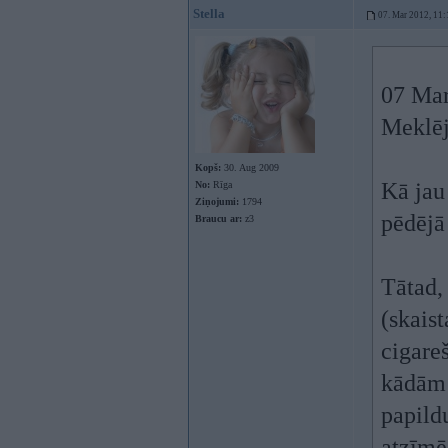
Stella
07. Mar 2012, 11:
07 Mar
Meklēj
Kopš:
30. Aug 2009
Kā jau
No:
Rīga
Ziņojumi:
1794
pēdējā 
Braucu ar:
z3
Tātad,
(skaist
cigareš
kādām 
papildu
atzīmē