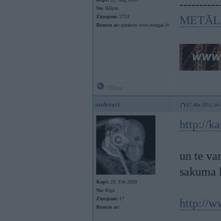
----------
No:
Ikšķile
Ziņojumi:
2753
METĀL
Braucu ar:
uzrakstu www.margas.lv
Offline
andreart
07. Mar 2012, 14:
http://ka
un te va
sakuma 
Kopš:
23. Feb 2009
No:
Rīga
Ziņojumi:
17
http://w
Braucu ar: