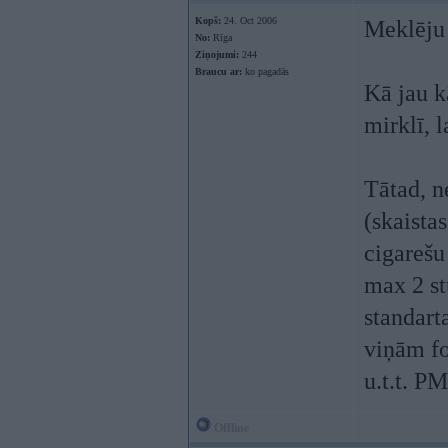
Kopš:
24. Oct 2006
Meklēju 
No:
Rīga
Ziņojumi:
244
Braucu ar:
ko pagadās
Kā jau k
mirklī, l
Tātad, n
(skaista
cigarešu
max 2 st
standart
viņām fo
u.t.t. PM
Offline