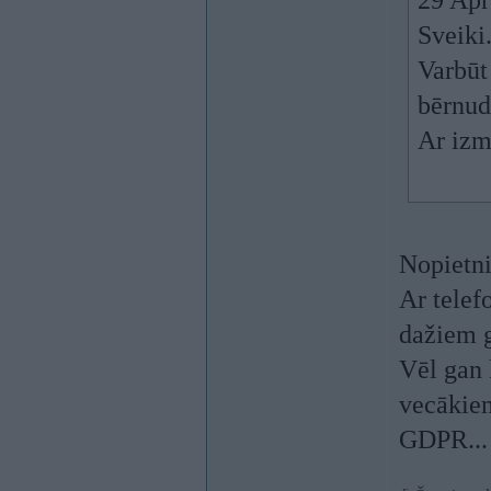
29 Apr
Sveiki
Varbūt 
bērnud
Ar iz
Nopietni
Ar telef
dažiem g
Vēl gan 
vecākiem
GDPR...