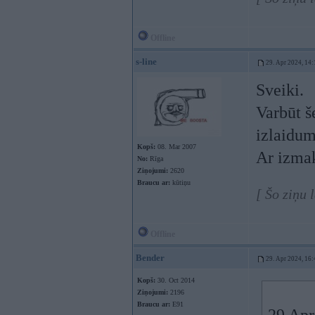
Offline
s-line
29. Apr 2024, 14:
Sveiki.
Varbūt š
izlaidum
Kopš:
08. Mar 2007
Ar izma
No:
Rīga
Ziņojumi:
2620
Braucu ar:
kūtiņu
[ Šo ziņu 
Offline
Bender
29. Apr 2024, 16:
Kopš:
30. Oct 2014
Ziņojumi:
2196
Braucu ar:
E91