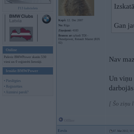
Izskatā
F13 kabriolets
Kopš:
12. Dec 2007
Gan ja
No:
Rīga
Ziņojumi:
4183
Braucu ar:
ņAudi TDI -
Dieselpower, Renault Master (RIX
02)
Online
Pašreiz BMWPower skatās 530
Nav maza,
viesi un 0 reģistrēti lietotāji.
Ienākt BMWPower
Un viņ
• Pieslēgties
darbojās
• Reģistrēties
• Aizmirsi paroli?
[ Šo ziņu 
Offline
Eevis
07. Mar 2012, 10: