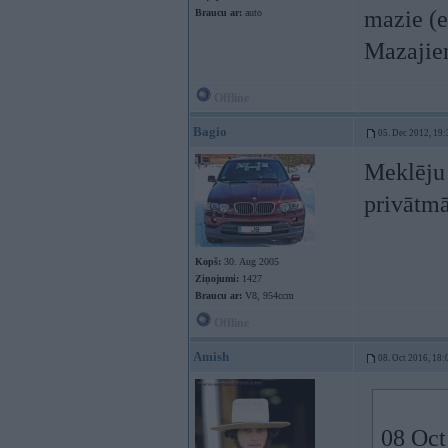
mazie (e
Braucu ar:
auto
Mazajiem
Offline
Bagio
05. Dec 2012, 19:
Meklēju 
privātmā
Kopš:
30. Aug 2005
Ziņojumi:
1427
Braucu ar:
V8, 954ccm
Offline
Amish
08. Oct 2016, 18:
08 Oct