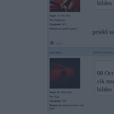
bildes 
Kopš:
19. Feb 2011
No:
Daugavpils
Ziņojumi:
4671
Braucu ar:
gandrīz geļiku
priekš s
Offline
jancuksz
08. Oct 2016, 22:
08 Oct
cik mu
bildes 
Kopš:
09. May 2014
No:
Rīga
Ziņojumi:
1687
Braucu ar:
ziemas miskasti visu
gadu