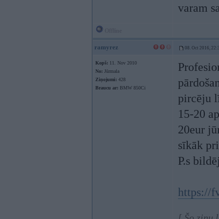
varam sa
Offline
ramyrez
08. Oct 2016, 22:
Kopš:
11. Nov 2010
Profesio
No:
Jūrmala
pārdošan
Ziņojumi:
428
Braucu ar:
BMW 850Ci
pircēju 
15-20 ap
20eur jū
sīkāk pri
P.s bildē
https:/
[ Šo ziņu 