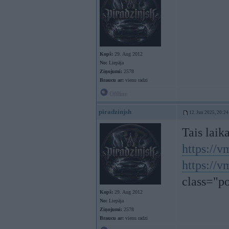
Kopš:
29. Aug 2012
No:
Liepāja
Ziņojumi:
2578
Braucu ar:
vienu radzi
Offline
piradzinjsh
12. Jun 2025, 20:24
Tais laik
https://
https://
class="p
Kopš:
29. Aug 2012
No:
Liepāja
Ziņojumi:
2578
Braucu ar:
vienu radzi