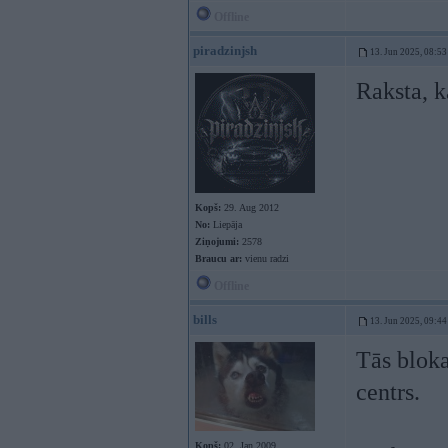
Offline
piradzinjsh
13. Jun 2025, 08:53
Raksta, k
Kopš:
29. Aug 2012
No:
Liepāja
Ziņojumi:
2578
Braucu ar:
vienu radzi
Offline
bills
13. Jun 2025, 09:44
Tās bloka
centrs.
Kopš:
02. Jan 2009