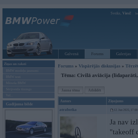
Sveiks,
Viesi!
Ie
Galvenā
Forums
Galerijas
Ziņas un raksti
Forums
»
Vispārējās diskusijas
»
Tērzē
BMW modeļu jaunumi
Tēma: Civilā aviācija (lidaparāti,
BMW testi
Mēneša BMW
Sērijveida tūnings
Jauna tēma
Atbildēt
Vel...
Autors
Ziņojums
Gadījuma bilde
atrabotka
12. Jun 2025, 17:08
Ja nav izl
"takeoff 