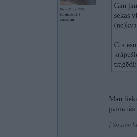
Gan jau
Kopš:
02. Jan 2009
sekas v
Ziņojumi:
1246
Braucu ar:
(ne)kval
Cik esmu
krāpuši
traģēdi
Man lieka
pamanās 
[ Šo ziņu l