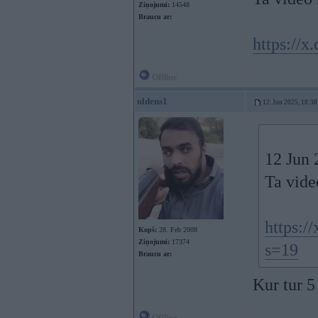
Ziņojumi:
14548
Braucu ar:
https://
Offline
uldens1
12. Jun 2025, 18:38
12 Jun 
Ta vide
https:/
Kopš:
28. Feb 2008
Ziņojumi:
17374
s=19
Braucu ar:
Kur tur 