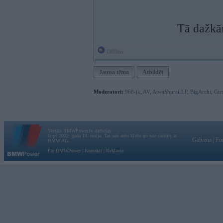
Tā dažkār
Offline
Jauna tēma
Atbildēt
Moderatori:
968-jk
,
AV
,
AiwaShuraLLP
,
BigArchi
,
Gir
Vortāls BMWPower.lv darbojas
kopš 2002. gada 14. maija. Tas nav auto klubs un nav saistīts ar
Galvena
|
Fo
BMW AG.
Par BMWPower
|
Kontakti
|
Reklāma