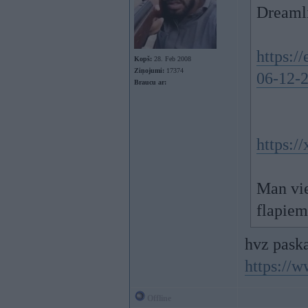
Dreamli
https:/
Kopš:
28. Feb 2008
Ziņojumi:
17374
06-12-
Braucu ar:
https:/
Man vie
flapie
hvz paska
https:/
Offline