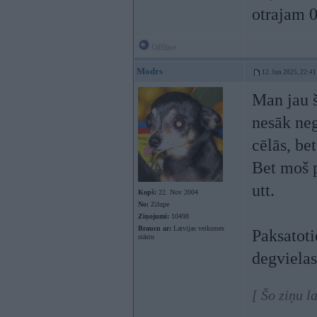
otrajam 
Offline
Modrs
12. Jun 2025, 22:41
Man jau š
nesāk neg
cēlās, be
Bet moš 
utt.
Kopš:
22. Nov 2004
No:
Zilupe
Ziņojumi:
10498
Braucu ar:
Latvijas veiksmes
Paksatoti
stāstu
degvielas
[ Šo ziņu l