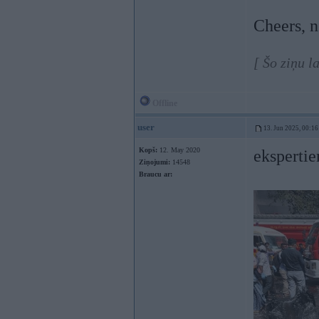
Cheers, 
[ Šo ziņu l
Offline
user
13. Jun 2025, 00:16
Kopš:
12. May 2020
ekspertie
Ziņojumi:
14548
Braucu ar: