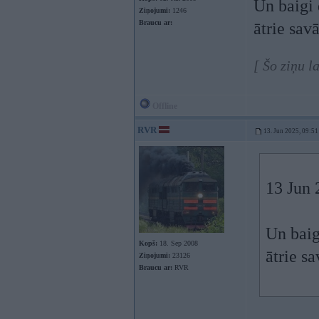
Un baigi 
Ziņojumi:
1246
Braucu ar:
ātrie sav
[ Šo ziņu l
Offline
RVR
13. Jun 2025, 09:51
13 Jun 
Un baig
Kopš:
18. Sep 2008
ātrie s
Ziņojumi:
23126
Braucu ar:
RVR