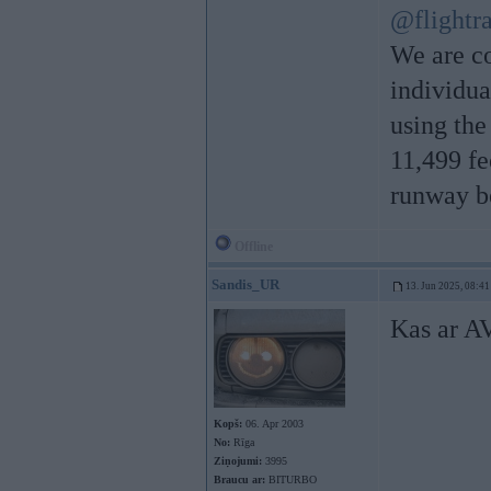
@flightr
We are co
individua
using th
11,499 fe
runway be
Offline
Sandis_UR
13. Jun 2025, 08:41
Kas ar 
Kopš:
06. Apr 2003
No:
Rīga
Ziņojumi:
3995
Braucu ar:
BITURBO