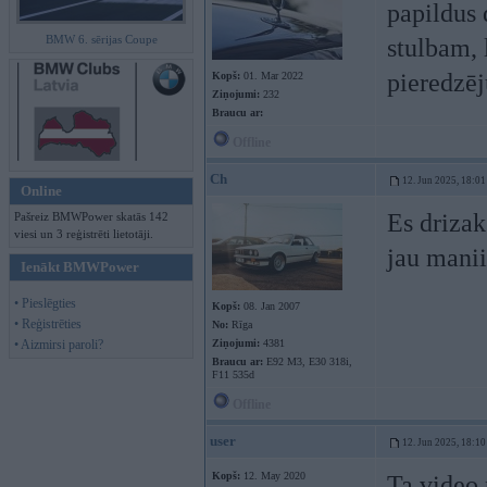
papildus 
BMW 6. sērijas Coupe
stulbam, 
pieredzēj
Kopš:
01. Mar 2022
Ziņojumi:
232
Braucu ar:
Offline
Ch
12. Jun 2025, 18:01
Online
Es drizak
Pašreiz BMWPower skatās 142
viesi un 3 reģistrēti lietotāji.
jau manii
Ienākt BMWPower
• Pieslēgties
Kopš:
08. Jan 2007
• Reģistrēties
No:
Rīga
• Aizmirsi paroli?
Ziņojumi:
4381
Braucu ar:
E92 M3, E30 318i,
F11 535d
Offline
user
12. Jun 2025, 18:10
Kopš:
12. May 2020
Ta video 