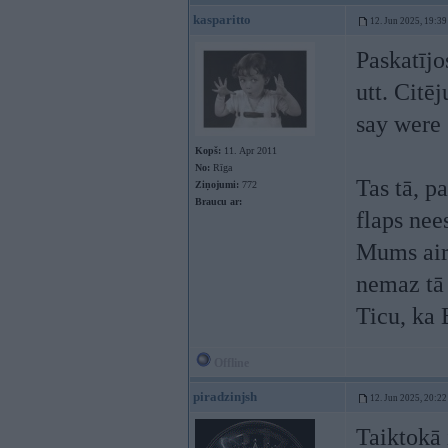
kasparitto
12. Jun 2025, 19:39
Paskatījo
utt. Citē
say were 
Kopš:
11. Apr 2011
No:
Rīga
Tas tā, p
Ziņojumi:
772
Braucu ar:
flaps nees
Mums airb
nemaz tā 
Ticu, ka 
Offline
piradzinjsh
12. Jun 2025, 20:22
Taiktokā 