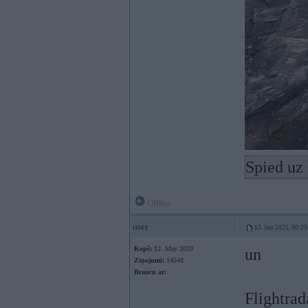
Spied uz 
Offline
user
13. Jun 2025, 00:23
Kopš:
12. May 2020
un
Ziņojumi:
14548
Braucu ar:
Flightrad