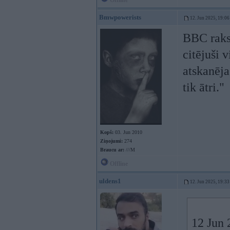
Offline
Bmwpowerists
12. Jun 2025, 19:06
BBC rakst
citējuši 
atskanēja
tik ātri."
Kopš:
03. Jun 2010
Ziņojumi:
274
Braucu ar:
///M
Offline
uldens1
12. Jun 2025, 19:33
12 Jun 