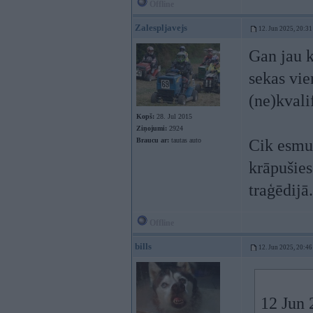
Offline
Zalespljavejs
12. Jun 2025, 20:31
Gan jau k
sekas vie
(ne)kvali
Kopš:
28. Jul 2015
Ziņojumi:
2924
Braucu ar:
tautas auto
Cik esmu d
krāpušies
traģēdijā
Offline
bills
12. Jun 2025, 20:46
12 Jun 