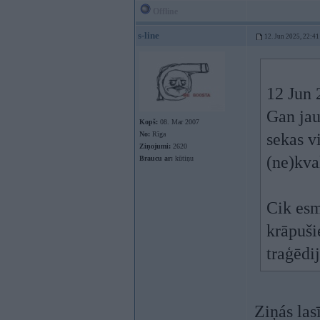
Offline
s-line
12. Jun 2025, 22:41
12 Jun 
Gan jau
Kopš:
08. Mar 2007
No:
Rīga
sekas v
Ziņojumi:
2620
(ne)kval
Braucu ar:
kūtiņu
Cik esmu
krāpuši
traģēdi
Ziņás las