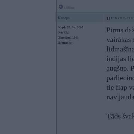
Offline
Ksneps
12. Jun 2025, 23:22
Kopš:
02. Sep 2005
Pirms daž
No:
Rīga
vairākas 
Ziņojumi:
1546
Braucu ar:
lidmašīna
indijas l
augšup. P
pārliecin
tie flap v
nav jauda
Tāds švak