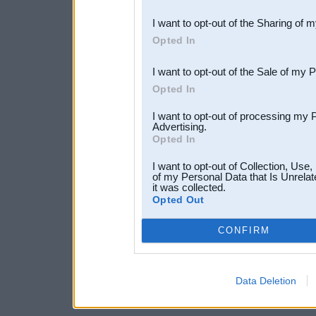
also be disclosed by us to 
I want to opt-out of the Sharing of 
Downstream Participants
th
Opted In
third parties.
I want to opt-out of the Sale of my 
Opted In
I want to opt-out of processing my 
Advertising.
Opted In
I want to opt-out of Collection, Use
of my Personal Data that Is Unrelat
it was collected.
Opted Out
CONFIRM
Data Deletion