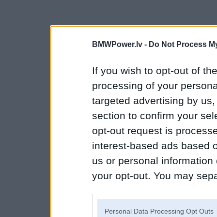
BMWPower.lv -
Do Not Process My
If you wish to opt-out of the
processing of your personal
targeted advertising by us
section to confirm your sel
opt-out request is proces
interest-based ads based o
us or personal information d
your opt-out. You may separ
disclosure of your personal
IAB’s list of downstream pa
Personal Data Processing Opt Outs