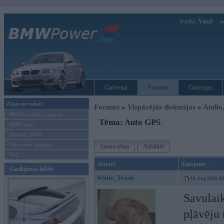
Sveiks,
Viesi!
Ie
Galvenā
Forums
Galerijas
Ziņas un raksti
Forums
»
Vispārējās diskusijas
»
Audio,
BMW modeļu jaunumi
Tēma: Auto GPS
BMW testi
Mēneša BMW
Sērijveida tūnings
Jauna tēma
Atbildēt
Vel...
Autors
Ziņojums
Gadījuma bilde
White_Trash
18. Aug 2020, 0
Savulaik
pļāvēju 