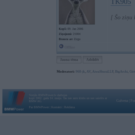
TK905
[ Šo ziņu
Kopš:
09. Jan 2006
Ziņojumi:
21004
Braucu ar:
Zirgu
Offline
Jauna tēma
Atbildēt
Moderatori:
968-jk
,
AV
,
AiwaShuraLLP
,
BigArchi
,
Gir
Vortāls BMWPower.lv darbojas
kopš 2002. gada 14. maija. Tas nav auto klubs un nav saistīts ar
Galvena
|
Fo
BMW AG.
Par BMWPower
|
Kontakti
|
Reklāma