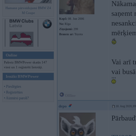
Nākamaja
Hamann pārveidojumi BMW Z4
saņemt n
M Coupe
Kopš:
08. Jun 2006
nesankci
No:
Rīga
Ziņojumi:
299
mērķiem,
Braucu ar:
Toyota
Online
Vai arī 
Pašreiz BMWPower skatās 147
viesi un 1 reģistrēti lietotāji.
vai busā
Ienākt BMWPower
• Pieslēgties
• Reģistrēties
Offline
• Aizmirsi paroli?
depo
18. Aug 2020, 0
Pārbaudī