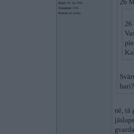
26 M
Kopš:
28. Jan 2008
Ziņojumi:
3336
Braucu ar:
prieku
26
Vas
pie
Ka
Svārt
bari
nē, tā
jāslap
gvard