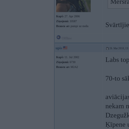
Mērsra
Kopš:
27. Apr 2006
Ziņojumi:
10587
Svārtīji
Braucu ar:
pumpi uz mežu
Offline
upis
26. Mar 2010, 13
Kopš:
11. Jul 2002
Labs to
Ziņojumi:
6730
Braucu ar:
M2A2
70-to sā
aviācija
nekam ne
Dzegužk
Ķīpene u