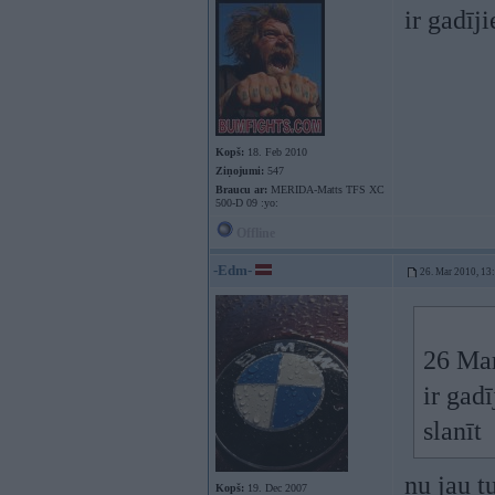
ir gadīj
Kopš:
18. Feb 2010
Ziņojumi:
547
Braucu ar:
MERIDA-Matts TFS XC
500-D 09 :yo:
Offline
-Edm-
26. Mar 2010, 13
26 Mar
ir gad
slanīt
nu jau t
Kopš:
19. Dec 2007