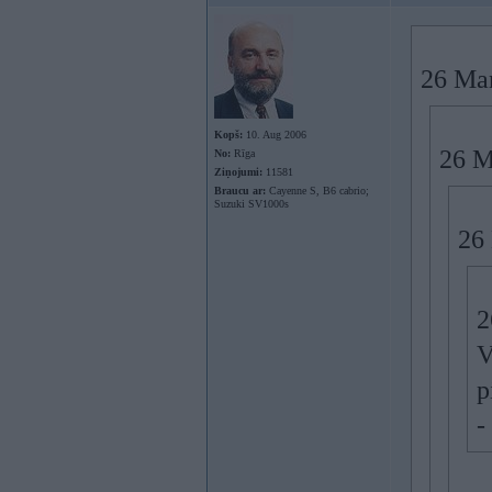
26 Mar
Kopš:
10. Aug 2006
26 M
No:
Rīga
Ziņojumi:
11581
Braucu ar:
Cayenne S, B6 cabrio;
Suzuki SV1000s
26 
2
V
p
-