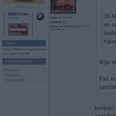
F13 kabriolets
26 M
Kopš:
18. Feb 2010
Ziņojumi:
547
no s
Braucu ar:
MERIDA-Matts TFS XC
500-D 09 :yo:
šņabi
rīgas
Online
Pašreiz BMWPower skatās 99 viesi
un 2 reģistrēti lietotāji.
Biju t
Ienākt BMWPower
• Pieslēgties
• Reģistrēties
Pati n
• Aizmirsi paroli?
laucin
ieriķos?