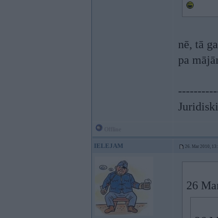
nē, tā g
pa mājā
----------
Juridisk
Offline
IELEJAM
26. Mar 2010, 13
26 Mar