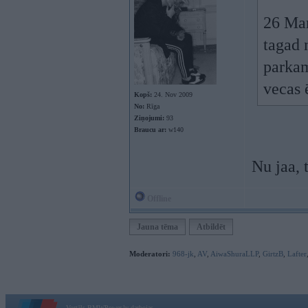
26 Mar
tagad 
parkam
vecas 
Kopš:
24. Nov 2009
No:
Rīga
Ziņojumi:
93
Braucu ar:
w140
Nu jaa, 
Offline
Jauna tēma
Atbildēt
Moderatori:
968-jk
,
AV
,
AiwaShuraLLP
,
GirtzB
,
Lafter
Vortāls BMWPower.lv darbojas