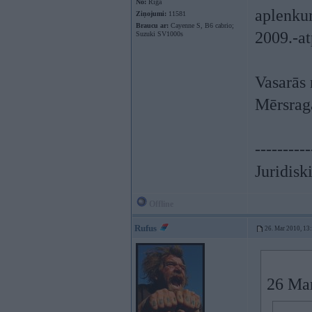
No:
Rīga
aplenku
Ziņojumi:
11581
Braucu ar:
Cayenne S, B6 cabrio;
2009.-at
Suzuki SV1000s
Vasarās 
Mērsraga
----------
Juridisk
Offline
Rufus
26. Mar 2010, 13
26 Mar