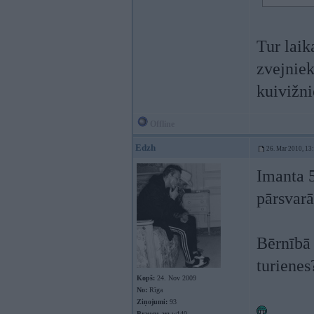
Tur laik
zvejniek
kuivižni
Offline
Edzh
26. Mar 2010, 13
Imanta 
pārsvarā
Bērnībā 
turienes
Kopš:
24. Nov 2009
No:
Rīga
Ziņojumi:
93
Braucu ar:
w140