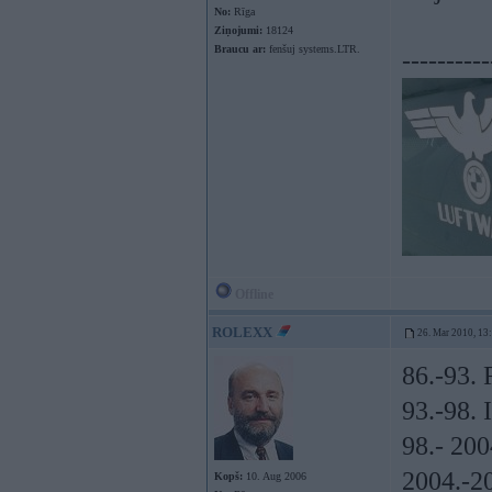
No:
Rīga
Ziņojumi:
18124
Braucu ar:
fenšuj systems.LTR.
----------
Offline
ROLEXX
26. Mar 2010, 13
86.-93. 
93.-98.
98.- 200
2004.-20
Kopš:
10. Aug 2006