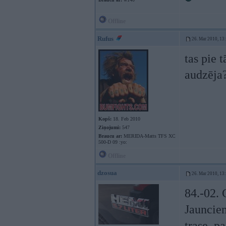
Offline
Rufus
26. Mar 2010, 13
tas pie 
audzēja
Kopš:
18. Feb 2010
Ziņojumi:
547
Braucu ar:
MERIDA-Matts TFS XC
500-D 09 :yo:
Offline
dzosua
26. Mar 2010, 13
84.-02. 
Jaunciem
trase, p