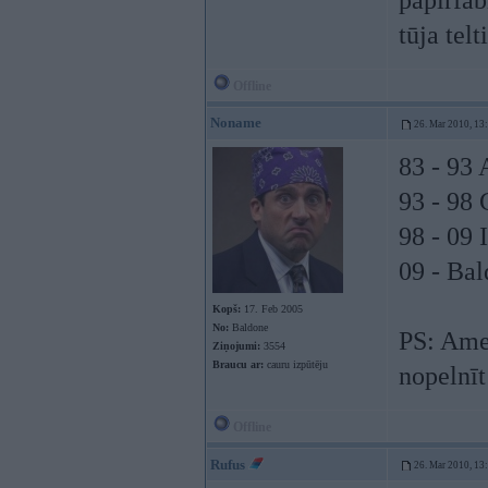
papīrfab
tūja telt
Offline
Noname
26. Mar 2010, 13
83 - 93 
93 - 98 
98 - 09 
09 - Bal
Kopš:
17. Feb 2005
No:
Baldone
PS: Amer
Ziņojumi:
3554
Braucu ar:
cauru izpūtēju
nopelnīt
Offline
Rufus
26. Mar 2010, 13