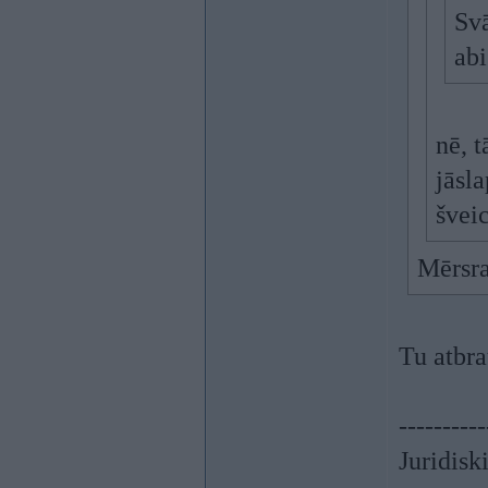
Svā
abi
nē, 
jāsl
švei
Mērsr
Tu atbra
----------
Juridisk