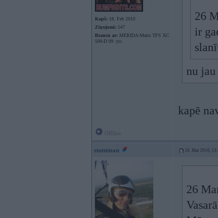
26 M
Kopš:
18. Feb 2010
Ziņojumi:
547
ir ga
Braucu ar:
MERIDA-Matts TFS XC
500-D 09 :yo:
slanī
nu jau
kapē na
Offline
stuntman
26. Mar 2010, 13
26 Mar
Vasarā