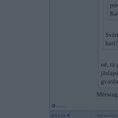
pie
Ka
Svārt
bari
nē, tā
jāslap
gvard
Mērsra
Offline
ROLEXX
26. Mar 2010, 14