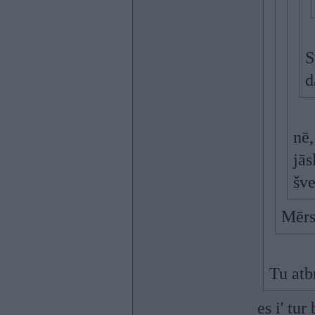
S
d
nē,
jās
šv
Mērs
Tu atb
es i' tur 