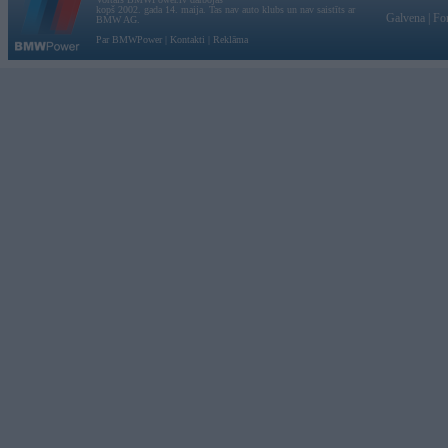
kopš 2002. gada 14. maija. Tas nav auto klubs un nav saistīts ar
Galvena
|
Fo
BMW AG.
Par BMWPower
|
Kontakti
|
Reklāma