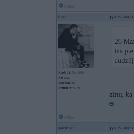
Offline
Edzh
26. Mar 2010, 14
26 Mar
tas pi
audzēj
Kopš:
24. Nov 2009
No:
Rīga
Ziņojumi:
93
Braucu ar:
w140
zinu, ka
Offline
martinssh
26. Mar 2010, 14