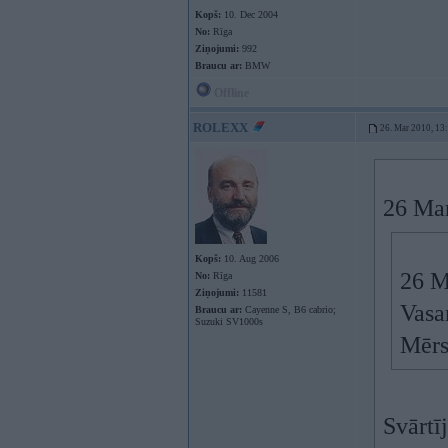
Kopš:
10. Dec 2004
No:
Rīga
Ziņojumi:
992
Braucu ar:
BMW
Offline
ROLEXX
26. Mar 2010, 13
26 Mar
Kopš:
10. Aug 2006
26 M
No:
Rīga
Ziņojumi:
11581
Vasar
Braucu ar:
Cayenne S, B6 cabrio;
Suzuki SV1000s
Mērs
Svārtīj