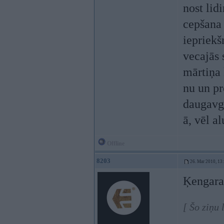
nost lid
cepšana
iepriekš
vecajās 
mārtiņa 
nu un pr
daugavg
ā, vēl a
Offline
8203
26. Mar 2010, 13
Ķengara
[ Šo ziņu