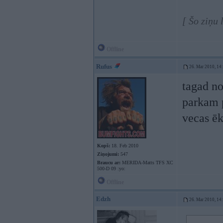
[ Šo ziņu
Offline
Rufus
26. Mar 2010, 14
tagad no
parkam p
vecas ē
Kopš:
18. Feb 2010
Ziņojumi:
547
Braucu ar:
MERIDA-Matts TFS XC
500-D 09 :yo:
Offline
Edzh
26. Mar 2010, 14