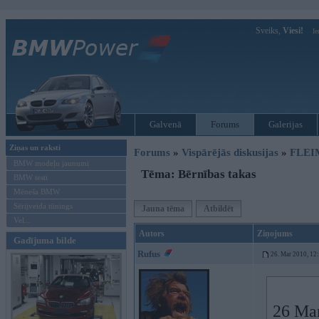
Sveiks,
Viesi!
Ie
Galvenā
Forums
Galerijas
Ziņas un raksti
Forums
»
Vispārējās diskusijas
»
FLEI
BMW modeļu jaunumi
Tēma: Bērnības takas
BMW testi
Mēneša BMW
Sērijveida tūnings
Jauna tēma
Atbildēt
Vel...
Autors
Ziņojums
Gadījuma bilde
Rufus
26. Mar 2010, 12
26 Mar