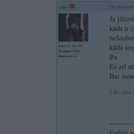
Lafter
14. May 2024, 09
Ja jāizv
kāds ir
nešaubot
kāda ies
Kopš:
23. Sep 2007
Ziņojumi:
28686
P.s
Braucu ar:
wv
Es arī n
Bet ieme
[ Šo ziņu
----------
Gribās p