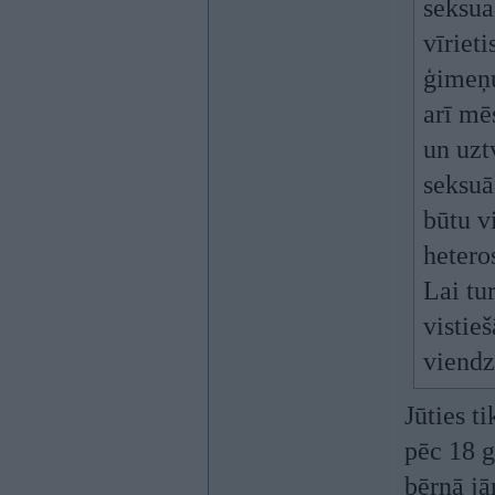
seksua
vīrieti
ģimeņu
arī mē
un uzt
seksuā
būtu v
hetero
Lai tu
vistie
viendz
Jūties t
pēc 18 g
bērnā jā