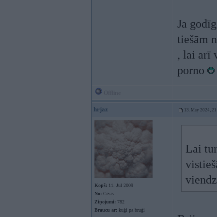
Ja godīg
tiešām n
, lai ar
porno
Offline
hrjaz
13. May 2024, 21
Lai tu
vistie
viendz
Kopš:
11. Jul 2009
No:
Cēsis
Ziņojumi:
782
Braucu ar:
kuģi pa bruģi