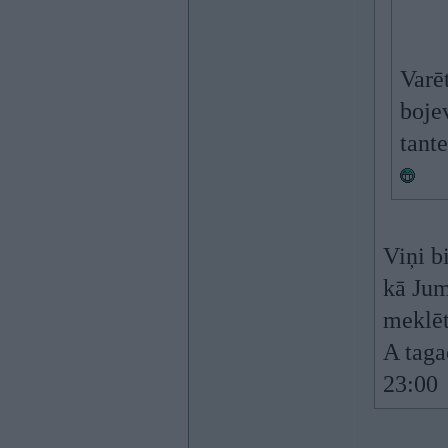
Varē
boje
tante
Viņi b
kā Jum
meklēt
A taga
23:00