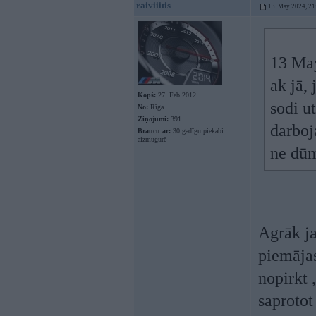
raiviiitis
13. May 2024, 21
13 Ma
ak jā,
Kopš:
27. Feb 2012
sodi ut
No:
Rīga
Ziņojumi:
391
darboj
Braucu ar:
30 gadīgu piekabi
aizmugurē
ne dūm
Agrāk ja
piemājas
nopirkt 
saprotot