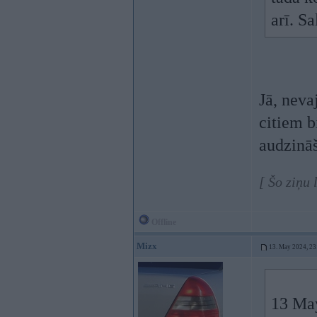
arī. S
Jā, neva
citiem bi
audzināš
[ Šo ziņu
Offline
Mizx
13. May 2024, 23
13 Ma