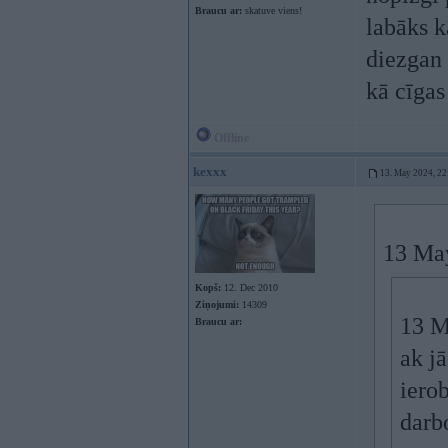
Braucu ar:
skatuve viens!
labāks k
diezgan 
kā cīgas
Offline
kexxx
13. May 2024, 22
13 Ma
Kopš:
12. Dec 2010
Ziņojumi:
14309
13 M
Braucu ar:
ak jā
iero
darbo