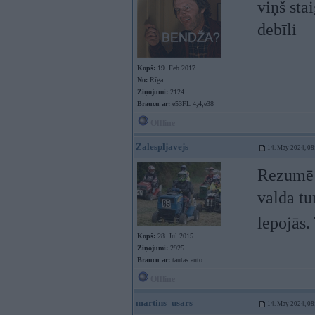
viņš sta
debīli
Kopš:
19. Feb 2017
No:
Rīga
Ziņojumi:
2124
Braucu ar:
e53FL 4,4;e38
Offline
Zalespljavejs
14. May 2024, 08
Rezumē š
valda tu
lepojās.
Kopš:
28. Jul 2015
Ziņojumi:
2925
Braucu ar:
tautas auto
Offline
martins_usars
14. May 2024, 08