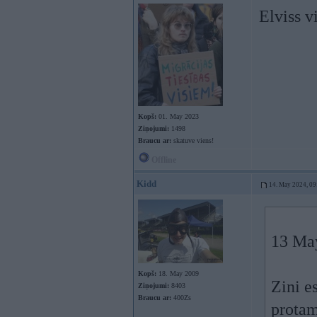
Elviss v
Kopš:
01. May 2023
Ziņojumi:
1498
Braucu ar:
skatuve viens!
Offline
Kidd
14. May 2024, 09
13 Ma
Kopš:
18. May 2009
Zini e
Ziņojumi:
8403
Braucu ar:
400Zs
protam