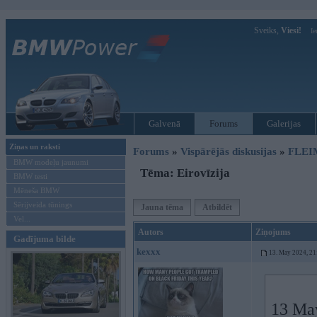
Sveiks,
Viesi!
Ie
Galvenā
Forums
Galerijas
Ziņas un raksti
Forums
»
Vispārējās diskusijas
»
FLEI
BMW modeļu jaunumi
Tēma: Eirovīzija
BMW testi
Mēneša BMW
Sērijveida tūnings
Jauna tēma
Atbildēt
Vel...
Autors
Ziņojums
Gadījuma bilde
kexxx
13. May 2024, 21
13 Ma