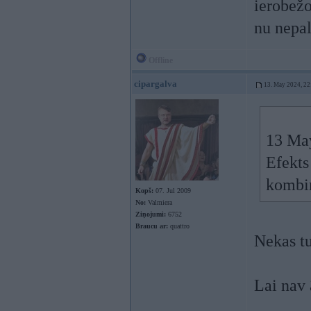
ierobež
nu nepal
Offline
cipargalva
13. May 2024, 22
13 Ma
Efekts
kombin
Kopš:
07. Jul 2009
No:
Valmiera
Ziņojumi:
6752
Braucu ar:
quattro
Nekas tu
Lai nav 