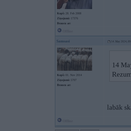
Kopš:
28. Feb 2008
Ziņojumi:
17376
Braucu ar:
Offline
Samsasi
14. May 2024, 09
14 Ma
Rezumē
Kopš:
01. Nov 2014
Ziņojumi:
5707
Braucu ar:
labāk sk
Offline