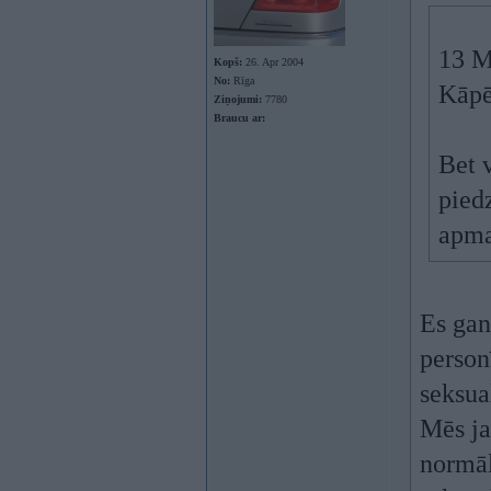
13 M
Kopš:
26. Apr 2004
No:
Rīga
Kāpē
Ziņojumi:
7780
Braucu ar:
Bet v
piedz
apma
Es gan 
person
seksua
Mēs ja
normāl