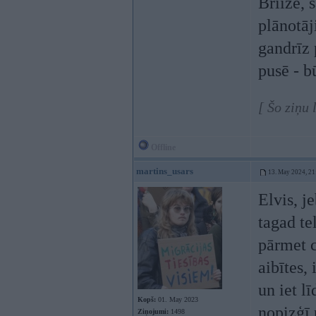
Briize, 
plānotāj
gandrīz 
pusē - b
[ Šo ziņu
Offline
martins_usars
13. May 2024, 21
Elvis, j
tagad te
pārmet 
aibītes,
un iet l
Kopš:
01. May 2023
nopizģī 
Ziņojumi:
1498