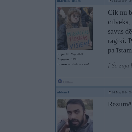
martins_usars
14. May 2024, 09
Cik nu b
cilvēks,
savus dē
raģiki. 
pa īstam
Kopš:
01. May 2023
Ziņojumi:
1498
[ Šo ziņu
Braucu ar:
skatuve viens!
Offline
uldens1
14. May 2024, 09
Rezumē,l