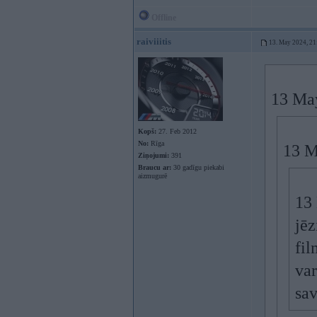
Offline
raiviiitis
13. May 2024, 21
13 Ma
Kopš:
27. Feb 2012
No:
Rīga
13 M
Ziņojumi:
391
Braucu ar:
30 gadīgu piekabi
aizmugurē
13
jēz
fi
var
sav