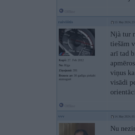
Offline
raiviiitis
13. May 2024, 23
Njà tur 
tiešām v
arī tad b
Kopš:
27. Feb 2012
apmēros k
No:
Rīga
Ziņojumi:
391
viņus ka
Braucu ar:
30 gadīgu piekabi
aizmugurē
visādi p
orientāci
Offline
vvv
14. May 2024, 05
Nu nezin