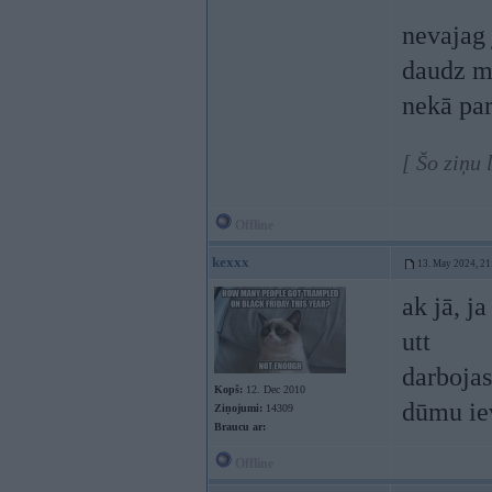
nevajag 
daudz ma
nekā par
[ Šo ziņu
Offline
kexxx
13. May 2024, 21
ak jā, j
utt
darbojas
Kopš:
12. Dec 2010
dūmu ie
Ziņojumi:
14309
Braucu ar:
Offline