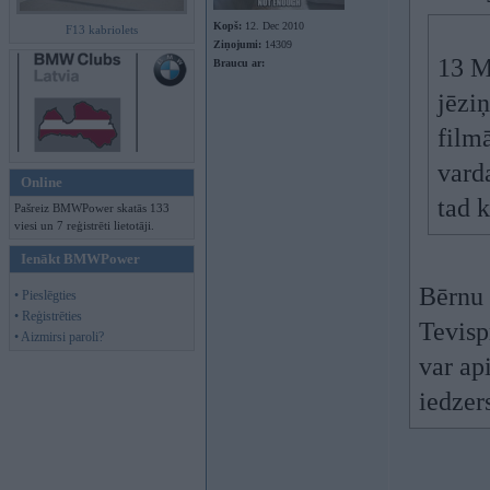
Kopš:
12. Dec 2010
F13 kabriolets
Ziņojumi:
14309
13 M
Braucu ar:
jēziņ
fil
varda
Online
tad 
Pašreiz BMWPower skatās 133
viesi un 7 reģistrēti lietotāji.
Ienākt BMWPower
Bērnu 
• Pieslēgties
• Reģistrēties
Tevisp
• Aizmirsi paroli?
var ap
iedzer