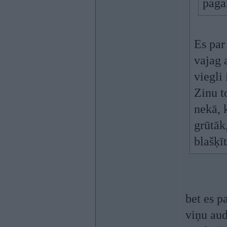
paga
Es par
vajag a
viegli
Zinu t
nekā, 
grūtāk
blašķī
bet es p
viņu aud