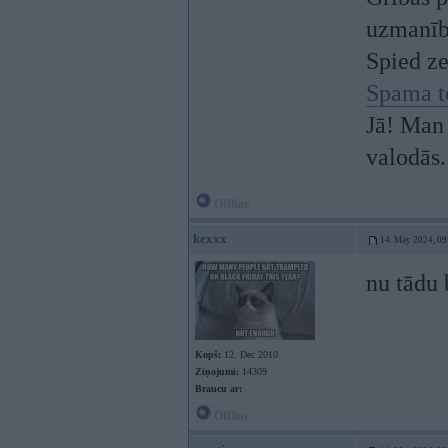
uzmanī
Spied z
Spama t
Jā! Man 
valodās.
Offline
kexxx
14. May 2024, 09
nu tādu 
Kopš:
12. Dec 2010
Ziņojumi:
14309
Braucu ar:
Offline