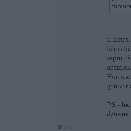
momen
ir lieta
bērns bū
saprotoš
apsmiekl
Homoseks
gan var 
P.S - In
dziesmu 
Offline