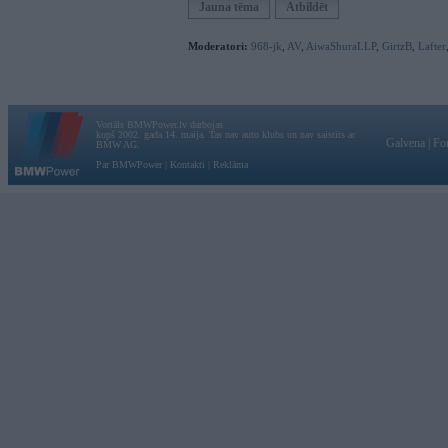
Jauna tēma
Atbildēt
Moderatori:
968-jk
,
AV
,
AiwaShuraLLP
,
GirtzB
,
Lafter
Vortāls BMWPower.lv darbojas
kopš 2002. gada 14. maija. Tas nav auto klubs un nav saistīts ar
Galvena
|
Fo
BMW AG.
Par BMWPower
|
Kontakti
|
Reklāma