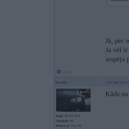
Jā, pēc 
Ja vēl i
iespēja 
Offline
krushh
19. May 2016, 17
Kāds no 
Kopš:
28. Feb 2014
Ziņojumi:
482
Braucu ar:
1313, 98