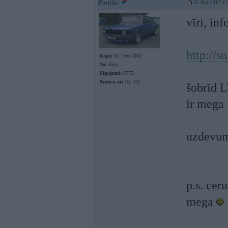
Pauliic
25. May 2017, 11
vīri, in
http://sn
Kopš:
01. Dec 2002
No:
Rīga
Ziņojumi:
8775
Braucu ar:
10, 101
šobrīd L
ir mega 
uzdevum
p.s. cer
mega