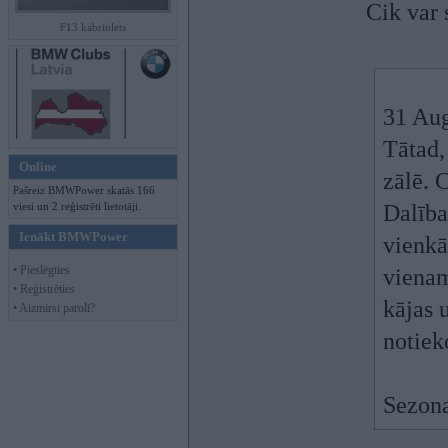
Cik var 
F13 kabriolets
31 Aug
Tātad,
Online
zālē. 
Pašreiz BMWPower skatās 166
viesi un 2 reģistrēti lietotāji.
Dalība
Ienākt BMWPower
vienkā
• Pieslēgties
vienam
• Reģistrēties
kājas 
• Aizmirsi paroli?
notiek
Sezona