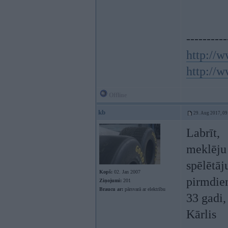
----------
http://w
http://w
Offline
kb
29. Aug 2017, 09
Labrīt,
meklēju 
spēlētāj
Kopš:
02. Jan 2007
pirmdien
Ziņojumi:
201
Braucu ar:
pārsvarā ar elektrību
33 gadi,
Kārlis