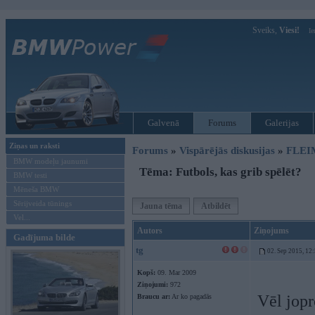
Sveiks,
Viesi!
Ie
Galvenā
Forums
Galerijas
Ziņas un raksti
Forums
»
Vispārējās diskusijas
»
FLEI
BMW modeļu jaunumi
Tēma: Futbols, kas grib spēlēt?
BMW testi
Mēneša BMW
Sērijveida tūnings
Jauna tēma
Atbildēt
Vel...
Autors
Ziņojums
Gadījuma bilde
tg
02. Sep 2015, 12
Kopš:
09. Mar 2009
Ziņojumi:
972
Vēl jopr
Braucu ar:
Ar ko pagadās