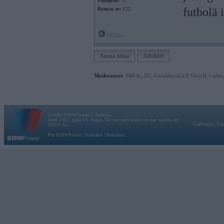
Ziņojumi:
73
futbolā 
Braucu ar:
F22
Offline
Jauna tēma
Atbildēt
Moderatori:
968-jk
,
AV
,
AiwaShuraLLP
,
GirtzB
,
Lafter
Vortāls BMWPower.lv darbojas
kopš 2002. gada 14. maija. Tas nav auto klubs un nav saistīts ar
Galvena
|
Fo
BMW AG.
Par BMWPower
|
Kontakti
|
Reklāma