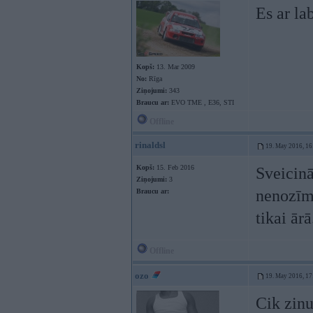
Es ar lab
Kopš:
13. Mar 2009
No:
Rīga
Ziņojumi:
343
Braucu ar:
EVO TME , E36, STI
Offline
rinaldsl
19. May 2016, 16
Kopš:
15. Feb 2016
Sveicinā
Ziņojumi:
3
nenozīmē
Braucu ar:
tikai ārā
Offline
ozo
19. May 2016, 17
Cik zinu