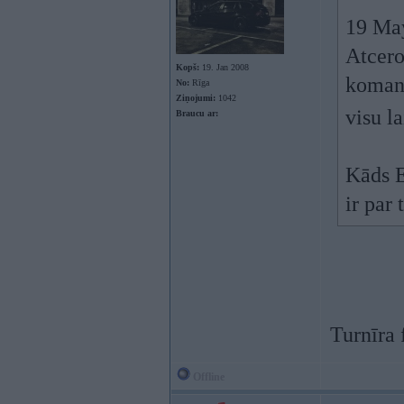
19 Ma
Atcero
Kopš:
19. Jan 2008
komand
No:
Rīga
Ziņojumi:
1042
visu l
Braucu ar:
Kāds E
ir par
Turnīra 
Offline