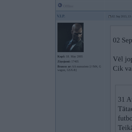
Offline
V.I.P.
02. Sep 2015, 13
02 Sep
Kopš:
18. May 2005
Vēl jo
Ziņojumi:
17405
Cik va
Braucu ar:
AA numuriem [///M4, G
wagon, GSX-R]
31 A
Tātad
futb
Teik