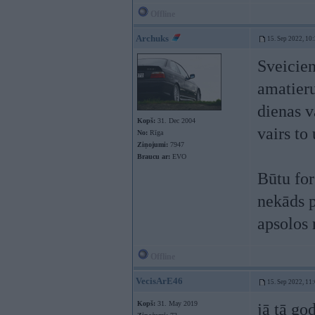
Offline
Archuks
15. Sep 2022, 10
Sveicien
amatieru
dienas v
Kopš:
31. Dec 2004
vairs to
No:
Rīga
Ziņojumi:
7947
Braucu ar:
EVO
Būtu for
nekāds p
apsolos 
Offline
VecisArE46
15. Sep 2022, 11
Kopš:
31. May 2019
jā tā go