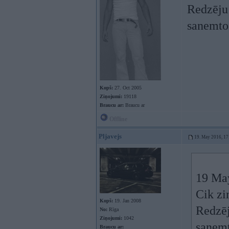
Redzēju 
sanemto
Kopš:
27. Oct 2005
Ziņojumi:
19118
Braucu ar:
Braucu ar
Offline
Pljavejs
19. May 2016, 17
19 Ma
Cik zi
Kopš:
19. Jan 2008
Redzēj
No:
Rīga
Ziņojumi:
1042
sanemt
Braucu ar: