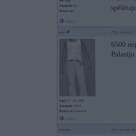
No:
Rīga
spēlēta
Ziņojumi:
31
Braucu ar:
Offline
ozo
14. Jan 2016, 17:
6500 neg
Palasīju
Kopš:
27. Oct 2005
Ziņojumi:
19118
Braucu ar:
Braucu ar
Offline
evertss
14. Jan 2016, 19: