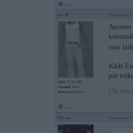
Offline
ozo
19. May 2016, 17
Atceros 
komandā.
visu lai
Kāds Ent
par trak
Kopš:
27. Oct 2005
Ziņojumi:
19118
[ Šo ziņu
Braucu ar:
Braucu ar
Offline
Pljavejs
19. May 2016, 17