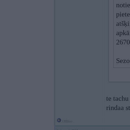
notie
piete
atšķ
apkā
2670
Sezon
te tachu
rindaa s
Offline