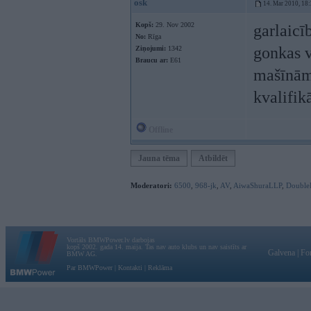
osk
14. Mar 2010, 18
Kopš:
29. Nov 2002
garlaicīb
No:
Rīga
gonkas v
Ziņojumi:
1342
Braucu ar:
E61
mašīnām 
kvalifik
Offline
Jauna tēma
Atbildēt
Moderatori:
6500
,
968-jk
,
AV
,
AiwaShuraLLP
,
Double
Vortāls BMWPower.lv darbojas
kopš 2002. gada 14. maija. Tas nav auto klubs un nav saistīts ar
Galvena
|
Fo
BMW AG.
Par BMWPower
|
Kontakti
|
Reklāma