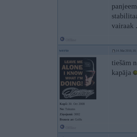
panjeema
stabilit
vairaak .
Offline
werto
14. Mar 2010, 16
tiešām n
kapāja
Kopš:
30. Oct 2008
No:
Tukums
Ziņojumi:
3002
Braucu ar:
Golfu
Offline