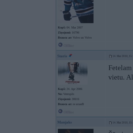
Kopš:
04. Mar 2007
Ziņojumi:
16796
Braucu ar:
Volvo un Volvo
Offline
Staris
14. Mar 2010, 15
Fetelam 
vietu. A
Kopš:
24. Apr 2006
No:
Ventspils
Ziņojumi:
30616
Braucu ar:
ra ucuarB
Offline
Manjaks
14. Mar 2010, 15