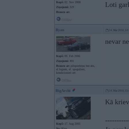
Kopš:
02. Nov 2008
Loti gar
Ziņojumi:
329
Braucu ar:
Offline
Ryan
14. Mar 2010, 14
nevar ne
Kopš:
09. Feb 2006
Ziņojumi:
491
Braucu ar:
pilnpiedziņu bez abs,
el.logiem, el. spoguļiem,
kondicionieri utt.
Offline
BigArchi
14. Mar 2010, 15
Kā krie
----------
Kopš:
17. Aug 2005
No:
Rīga