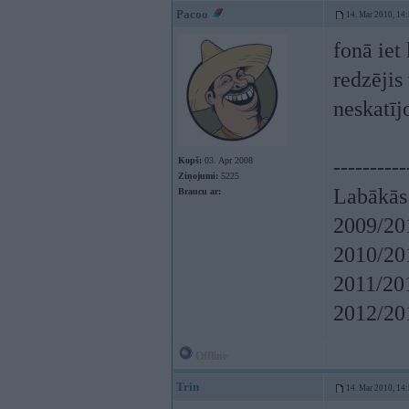
Pacoo
14. Mar 2010, 14
fonā iet
redzējis
neskatīj
Kopš:
03. Apr 2008
----------
Ziņojumi:
5225
Labākās 
Braucu ar:
2009/20
2010/20
2011/20
2012/20
Offline
Trin
14. Mar 2010, 14