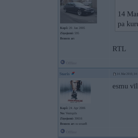
14 Mar
pa kur
Kopš:
20. Jan 2005
Ziņojumi:
595
Braucu ar:
RTL
Offline
Staris
14. Mar 2010, 14
esmu vī
Kopš:
24. Apr 2006
No:
Ventspils
Ziņojumi:
30616
Braucu ar:
ra ucuarB
Offline