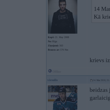
14 Mar
Kā kr
Kopš:
21. May 2008
No:
Rīga
Ziņojumi:
563
Braucu ar:
570 Nm
krievs i
Offline
viesulis
14. Mar 2010, 15
beidzas 
garlaici