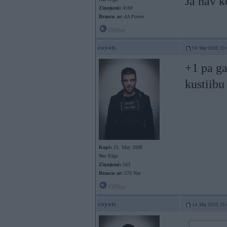
Ja nav k
Ziņojumi:
4169
Braucu ar:
dA Power
Offline
coyots
14. Mar 2010, 15
+1 pa ga
kustiibu
Kopš:
21. May 2008
No:
Rīga
Ziņojumi:
563
Braucu ar:
570 Nm
Offline
coyots
14. Mar 2010, 15