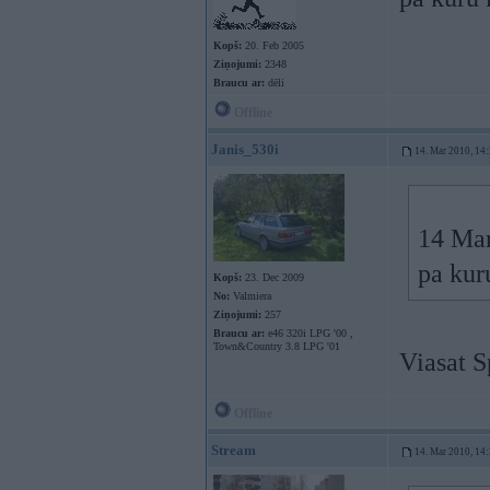
Kopš:
20. Feb 2005
Ziņojumi:
2348
Braucu ar:
dēli
Offline
Janis_530i
14. Mar 2010, 14
14 Mar
pa kur
Kopš:
23. Dec 2009
No:
Valmiera
Ziņojumi:
257
Braucu ar:
e46 320i LPG '00 ,
Town&Country 3.8 LPG '01
Viasat S
Offline
Stream
14. Mar 2010, 14