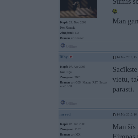
Šūmis se
.
Man gan 
Kopš:
29. Nov 2008
No:
Jūrmala
Ziņojumi:
134
Braucu ar:
Skūteri
Offline
Rihy
14. Mar 2010, 15
Kopš:
07. Apr 2005
Sacīkste
No:
Rīga
vietu, ta
Ziņojumi:
2601
Braucu ar:
G05, Macan, R9T, Escort
mk2, STI
parasti.
Offline
mrred
14. Mar 2010, 16
Kopš:
02. Jun 2008
Man šīs 
Ziņojumi:
1102
Eiropas 
Braucu ar:
MX