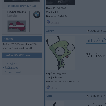
Modificēti BMW E46 M3
Kopš:
17. Feb 2006
Ziņojumi:
6
Braucu ar:
BMW 5er
Offline
Corey
14. Mar 2010, 13
Online
http://p
Pašreiz BMWPower skatās 206
viesi un 5 reģistrēti lietotāji.
Var izve
Ienākt BMWPower
• Pieslēgties
• Reģistrēties
• Aizmirsi paroli?
Kopš:
18. Aug 2008
Ziņojumi:
2546
Braucu ar:
gc8 type-ra Honda crx
Offline
GR8
14. Mar 2010, 13
pa kuru 