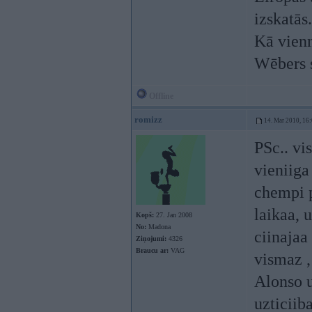
izskatās.
Kā vienm
Wēbers s
Offline
romizz
14. Mar 2010, 16
PSc.. vi
vieniiga
chempi p
laikaa, 
Kopš:
27. Jan 2008
No:
Madona
ciinajaa 
Ziņojumi:
4326
Braucu ar:
VAG
vismaz ,
Alonso u
uzticiib