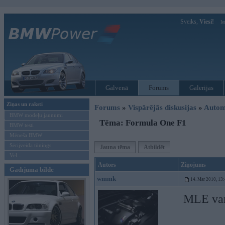
Sveiks,
Viesi!
Ie
Galvenā
Forums
Galerijas
Ziņas un raksti
Forums
»
Vispārējās diskusijas
»
Autom
BMW modeļu jaunumi
Tēma: Formula One F1
BMW testi
Mēneša BMW
Sērijveida tūnings
Jauna tēma
Atbildēt
Vel...
Autors
Ziņojums
Gadījuma bilde
wmmk
14. Mar 2010, 13
MLE var